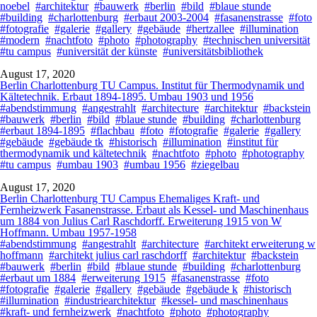
noebel
#architektur
#bauwerk
#berlin
#bild
#blaue stunde
#building
#charlottenburg
#erbaut 2003-2004
#fasanenstrasse
#foto
#fotografie
#galerie
#gallery
#gebäude
#hertzallee
#illumination
#modern
#nachtfoto
#photo
#photography
#technischen universität
#tu campus
#universität der künste
#universitätsbibliothek
August 17, 2020
Berlin Charlottenburg TU Campus. Institut für Thermodynamik und
Kältetechnik. Erbaut 1894-1895. Umbau 1903 und 1956
#abendstimmung
#angestrahlt
#architecture
#architektur
#backstein
#bauwerk
#berlin
#bild
#blaue stunde
#building
#charlottenburg
#erbaut 1894-1895
#flachbau
#foto
#fotografie
#galerie
#gallery
#gebäude
#gebäude tk
#historisch
#illumination
#institut für
thermodynamik und kältetechnik
#nachtfoto
#photo
#photography
#tu campus
#umbau 1903
#umbau 1956
#ziegelbau
August 17, 2020
Berlin Charlottenburg TU Campus Ehemaliges Kraft- und
Fernheizwerk Fasanenstrasse. Erbaut als Kessel- und Maschinenhaus
um 1884 von Julius Carl Raschdorff. Erweiterung 1915 von W
Hoffmann. Umbau 1957-1958
#abendstimmung
#angestrahlt
#architecture
#architekt erweiterung w
hoffmann
#architekt julius carl raschdorff
#architektur
#backstein
#bauwerk
#berlin
#bild
#blaue stunde
#building
#charlottenburg
#erbaut um 1884
#erweiterung 1915
#fasanenstrasse
#foto
#fotografie
#galerie
#gallery
#gebäude
#gebäude k
#historisch
#illumination
#industriearchitektur
#kessel- und maschinenhaus
#kraft- und fernheizwerk
#nachtfoto
#photo
#photography