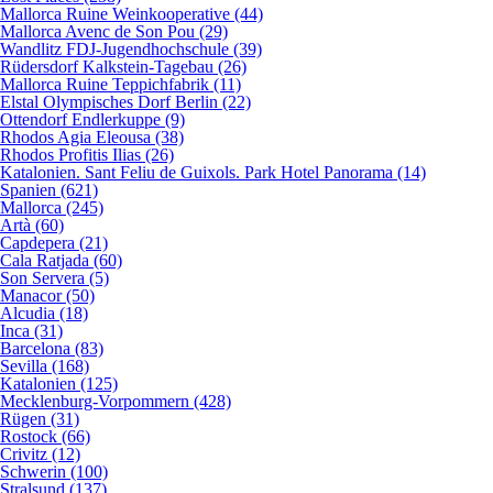
Mallorca Ruine Weinkooperative (44)
Mallorca Avenc de Son Pou (29)
Wandlitz FDJ-Jugendhochschule (39)
Rüdersdorf Kalkstein-Tagebau (26)
Mallorca Ruine Teppichfabrik (11)
Elstal Olympisches Dorf Berlin (22)
Ottendorf Endlerkuppe (9)
Rhodos Agia Eleousa (38)
Rhodos Profitis Ilias (26)
Katalonien. Sant Feliu de Guixols. Park Hotel Panorama (14)
Spanien (621)
Mallorca (245)
Artà (60)
Capdepera (21)
Cala Ratjada (60)
Son Servera (5)
Manacor (50)
Alcudia (18)
Inca (31)
Barcelona (83)
Sevilla (168)
Katalonien (125)
Mecklenburg-Vorpommern (428)
Rügen (31)
Rostock (66)
Crivitz (12)
Schwerin (100)
Stralsund (137)