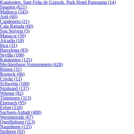
Katalonien. Sant Feliu de Guixols. Park Hotel Panorama (14)
Spanien (621)
Mallorca (245)
Artà (60)
Capdepera (21)
Cala Ratjada (60)
Son Servera (5)
Manacor (50)
Alcudia (18)
Inca (31)
Barcelona (83)
Sevilla (168)
Katalonien (125)
Mecklenburg-Vorpommern (428)
Rügen (31)
Rostock (66)
Crivitz (12)
Schwerin (100)
Stralsund (137)
Wismar (82)
Thüringen (313)
Eisenach (95)
Erfurt (218)
Sachsen-Anhalt (408)
Wernigerode (67)
Quedlinburg (113)
Naumburg (135)
Stolberg (93)