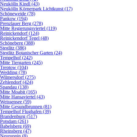
Neukölln Kindl (43)
Neukölln Körnerpark Lichtkunst (17)
Schöneweide (78)
Pankow (194)
Prenzlauer Berg (278)
Mitte Regierungsviertel (119)
Reinickendorf (124)
Reinickendorf Tegel (48)
Schöneberg (388)
Steglitz (386)
Steglitz Botanischer Garten (24)
Tempelhof (242)
Mitte Tiergarten (245)
Treptow (104)
Wedding (78)
Wilmersdorf (275)
Zehlendorf (424)
Spandau (138)
Mitte Moabit (165)
Mitte Hansaviertel (43)
Weissensee (59)
Mitte Gesundbrunnen (81)
Tempelhof Flughafen (39)
Brandenburg (517)
Potsdam (261)
Babelsberg (69)
Rheinsberg (47)
Neuruppin (8)