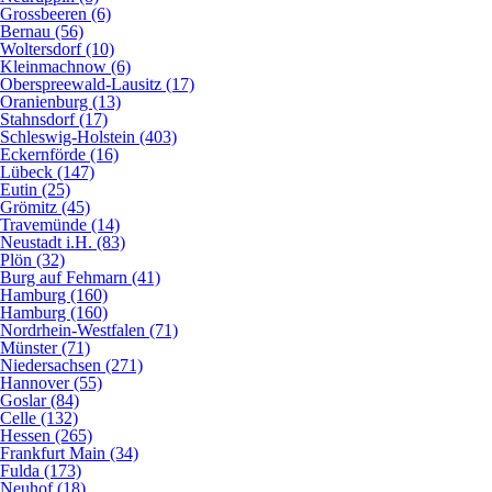
Grossbeeren (6)
Bernau (56)
Woltersdorf (10)
Kleinmachnow (6)
Oberspreewald-Lausitz (17)
Oranienburg (13)
Stahnsdorf (17)
Schleswig-Holstein (403)
Eckernförde (16)
Lübeck (147)
Eutin (25)
Grömitz (45)
Travemünde (14)
Neustadt i.H. (83)
Plön (32)
Burg auf Fehmarn (41)
Hamburg (160)
Hamburg (160)
Nordrhein-Westfalen (71)
Münster (71)
Niedersachsen (271)
Hannover (55)
Goslar (84)
Celle (132)
Hessen (265)
Frankfurt Main (34)
Fulda (173)
Neuhof (18)