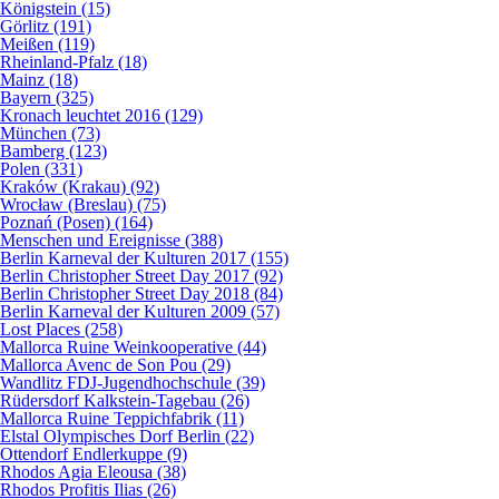
Königstein (15)
Görlitz (191)
Meißen (119)
Rheinland-Pfalz (18)
Mainz (18)
Bayern (325)
Kronach leuchtet 2016 (129)
München (73)
Bamberg (123)
Polen (331)
Kraków (Krakau) (92)
Wrocław (Breslau) (75)
Poznań (Posen) (164)
Menschen und Ereignisse (388)
Berlin Karneval der Kulturen 2017 (155)
Berlin Christopher Street Day 2017 (92)
Berlin Christopher Street Day 2018 (84)
Berlin Karneval der Kulturen 2009 (57)
Lost Places (258)
Mallorca Ruine Weinkooperative (44)
Mallorca Avenc de Son Pou (29)
Wandlitz FDJ-Jugendhochschule (39)
Rüdersdorf Kalkstein-Tagebau (26)
Mallorca Ruine Teppichfabrik (11)
Elstal Olympisches Dorf Berlin (22)
Ottendorf Endlerkuppe (9)
Rhodos Agia Eleousa (38)
Rhodos Profitis Ilias (26)