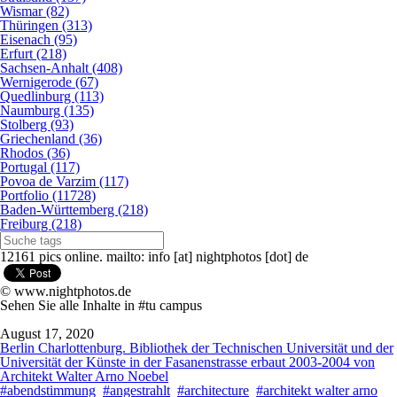
Wismar (82)
Thüringen (313)
Eisenach (95)
Erfurt (218)
Sachsen-Anhalt (408)
Wernigerode (67)
Quedlinburg (113)
Naumburg (135)
Stolberg (93)
Griechenland (36)
Rhodos (36)
Portugal (117)
Povoa de Varzim (117)
Portfolio (11728)
Baden-Württemberg (218)
Freiburg (218)
12161 pics online. mailto: info [at] nightphotos [dot] de
© www.nightphotos.de
Sehen Sie alle Inhalte in #tu campus
August 17, 2020
Berlin Charlottenburg. Bibliothek der Technischen Universität und der
Universität der Künste in der Fasanenstrasse erbaut 2003-2004 von
Architekt Walter Arno Noebel
#abendstimmung
#angestrahlt
#architecture
#architekt walter arno