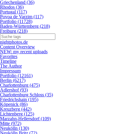
Griechenland (36)
Rhodos (36)
Portugal (117)
Povoa de Varzim (117)
Portfolio (11728)
Baden-Württemberg (218)
Freiburg (218)
nightphotos.de
Content Overview
NEW: my recent uploads
Favorites
Timeline
The Author
Impressum
Portfolio (12161)
Berlin (6217)
Charlottenburg (475)
Adlershof (93)
Charlottenburg Schloss (35)
Friedrichshain (195)
Köpenick (86)
Kreuzberg (442)
Lichtenberg (125)
Marzahn-Hellersdorf (109)
Mitte (972)
Neukölln (130)
Neukölln Britz (72)