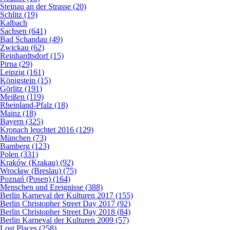
Steinau an der Strasse (20)
Schlitz (19)
Kalbach
Sachsen (641)
Bad Schandau (49)
Zwickau (62)
Reinhardtsdorf (15)
Pirna (29)
Leipzig (161)
Königstein (15)
Görlitz (191)
Meißen (119)
Rheinland-Pfalz (18)
Mainz (18)
Bayern (325)
Kronach leuchtet 2016 (129)
München (73)
Bamberg (123)
Polen (331)
Kraków (Krakau) (92)
Wrocław (Breslau) (75)
Poznań (Posen) (164)
Menschen und Ereignisse (388)
Berlin Karneval der Kulturen 2017 (155)
Berlin Christopher Street Day 2017 (92)
Berlin Christopher Street Day 2018 (84)
Berlin Karneval der Kulturen 2009 (57)
Lost Places (258)