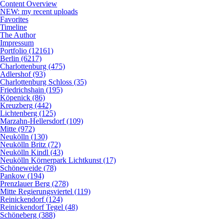
Content Overview
NEW: my recent uploads
Favorites
Timeline
The Author
Impressum
Portfolio (12161)
Berlin (6217)
Charlottenburg (475)
Adlershof (93)
Charlottenburg Schloss (35)
Friedrichshain (195)
Köpenick (86)
Kreuzberg (442)
Lichtenberg (125)
Marzahn-Hellersdorf (109)
Mitte (972)
Neukölln (130)
Neukölln Britz (72)
Neukölln Kindl (43)
Neukölln Körnerpark Lichtkunst (17)
Schöneweide (78)
Pankow (194)
Prenzlauer Berg (278)
Mitte Regierungsviertel (119)
Reinickendorf (124)
Reinickendorf Tegel (48)
Schöneberg (388)