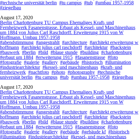
#technische universität berlin
#tu campus
#tub
#umbau 1957-1958
#ziegelbau
August 17, 2020
Berlin Charlottenburg TU Campus Ehemaliges Kraft- und
Fernheizwerk Fasanenstrasse. Erbaut als Kessel- und Maschinenhaus
um 1884 von Julius Carl Raschdorff. Erweiterung 1915 von W
Hoffmann. Umbau 1957-1958
#abendstimmung
#angestrahlt
#architecture
#architekt erweiterung w
hoffmann
#architekt julius carl raschdorff
#architektur
#backstein
#bauwerk
#berlin
#bild
#blaue stunde
#building
#charlottenburg
#erbaut um 1884
#erweiterung 1915
#fasanenstrasse
#foto
#fotografie
#galerie
#gallery
#gebäude
#historisch
#illumination
#industriearchitektur
#kessel- und maschinenhaus
#kraft- und
fernheizwerk
#nachtfoto
#photo
#photography
#technische
universität berlin
#tu campus
#tub
#umbau 1957-1958
#ziegelbau
August 17, 2020
Berlin Charlottenburg TU Campus Ehemaliges Kraft- und
Fernheizwerk Fasanenstrasse. Erbaut als Kessel- und Maschinenhaus
um 1884 von Julius Carl Raschdorff. Erweiterung 1915 von W
Hoffmann. Umbau 1957-1958
#abendstimmung
#angestrahlt
#architecture
#architekt erweiterung w
hoffmann
#architekt julius carl raschdorff
#architektur
#backstein
#bauwerk
#berlin
#bild
#blaue stunde
#building
#charlottenburg
#erbaut um 1884
#erweiterung 1915
#fasanenstrasse
#foto
#fotografie
#galerie
#gallery
#gebäude
#gebäude kf
#historisch
#illumination
#industriearchitektur
#kessel- und maschinenhaus