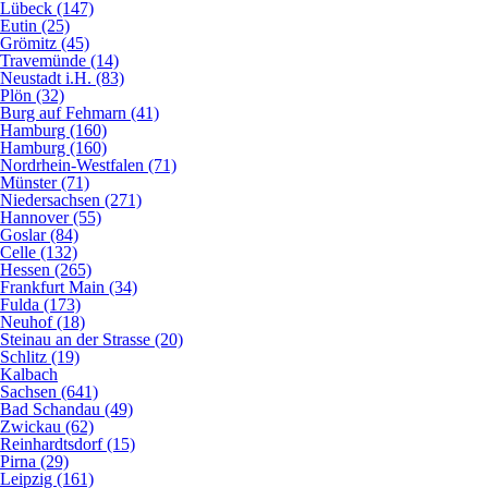
Lübeck (147)
Eutin (25)
Grömitz (45)
Travemünde (14)
Neustadt i.H. (83)
Plön (32)
Burg auf Fehmarn (41)
Hamburg (160)
Hamburg (160)
Nordrhein-Westfalen (71)
Münster (71)
Niedersachsen (271)
Hannover (55)
Goslar (84)
Celle (132)
Hessen (265)
Frankfurt Main (34)
Fulda (173)
Neuhof (18)
Steinau an der Strasse (20)
Schlitz (19)
Kalbach
Sachsen (641)
Bad Schandau (49)
Zwickau (62)
Reinhardtsdorf (15)
Pirna (29)
Leipzig (161)