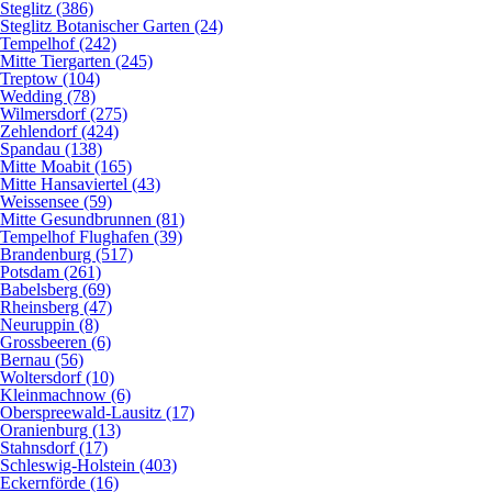
Steglitz (386)
Steglitz Botanischer Garten (24)
Tempelhof (242)
Mitte Tiergarten (245)
Treptow (104)
Wedding (78)
Wilmersdorf (275)
Zehlendorf (424)
Spandau (138)
Mitte Moabit (165)
Mitte Hansaviertel (43)
Weissensee (59)
Mitte Gesundbrunnen (81)
Tempelhof Flughafen (39)
Brandenburg (517)
Potsdam (261)
Babelsberg (69)
Rheinsberg (47)
Neuruppin (8)
Grossbeeren (6)
Bernau (56)
Woltersdorf (10)
Kleinmachnow (6)
Oberspreewald-Lausitz (17)
Oranienburg (13)
Stahnsdorf (17)
Schleswig-Holstein (403)
Eckernförde (16)