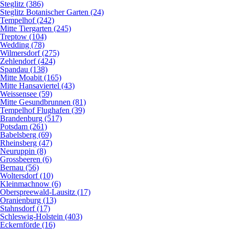
Steglitz (386)
Steglitz Botanischer Garten (24)
Tempelhof (242)
Mitte Tiergarten (245)
Treptow (104)
Wedding (78)
Wilmersdorf (275)
Zehlendorf (424)
Spandau (138)
Mitte Moabit (165)
Mitte Hansaviertel (43)
Weissensee (59)
Mitte Gesundbrunnen (81)
Tempelhof Flughafen (39)
Brandenburg (517)
Potsdam (261)
Babelsberg (69)
Rheinsberg (47)
Neuruppin (8)
Grossbeeren (6)
Bernau (56)
Woltersdorf (10)
Kleinmachnow (6)
Oberspreewald-Lausitz (17)
Oranienburg (13)
Stahnsdorf (17)
Schleswig-Holstein (403)
Eckernförde (16)