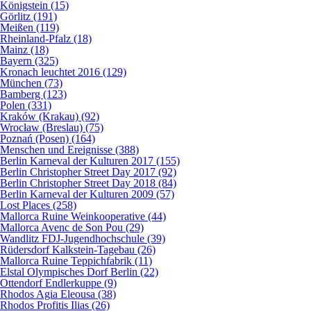
Königstein (15)
Görlitz (191)
Meißen (119)
Rheinland-Pfalz (18)
Mainz (18)
Bayern (325)
Kronach leuchtet 2016 (129)
München (73)
Bamberg (123)
Polen (331)
Kraków (Krakau) (92)
Wrocław (Breslau) (75)
Poznań (Posen) (164)
Menschen und Ereignisse (388)
Berlin Karneval der Kulturen 2017 (155)
Berlin Christopher Street Day 2017 (92)
Berlin Christopher Street Day 2018 (84)
Berlin Karneval der Kulturen 2009 (57)
Lost Places (258)
Mallorca Ruine Weinkooperative (44)
Mallorca Avenc de Son Pou (29)
Wandlitz FDJ-Jugendhochschule (39)
Rüdersdorf Kalkstein-Tagebau (26)
Mallorca Ruine Teppichfabrik (11)
Elstal Olympisches Dorf Berlin (22)
Ottendorf Endlerkuppe (9)
Rhodos Agia Eleousa (38)
Rhodos Profitis Ilias (26)