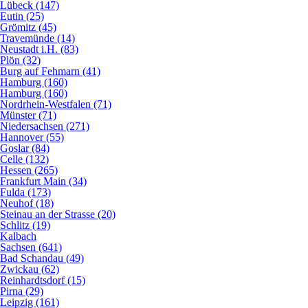
Lübeck (147)
Eutin (25)
Grömitz (45)
Travemünde (14)
Neustadt i.H. (83)
Plön (32)
Burg auf Fehmarn (41)
Hamburg (160)
Hamburg (160)
Nordrhein-Westfalen (71)
Münster (71)
Niedersachsen (271)
Hannover (55)
Goslar (84)
Celle (132)
Hessen (265)
Frankfurt Main (34)
Fulda (173)
Neuhof (18)
Steinau an der Strasse (20)
Schlitz (19)
Kalbach
Sachsen (641)
Bad Schandau (49)
Zwickau (62)
Reinhardtsdorf (15)
Pirna (29)
Leipzig (161)