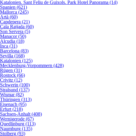
Katalonien. Sant Feliu de Guixols. Park Hotel Panorama (14)
Spanien (621)
Mallorca (245)
Artà (60)
Capdepera (21)
Cala Ratjada (60)
Son Servera (5)
Manacor (50)
Alcudia (18)
Inca (31)
Barcelona (83)
Sevilla (168)
Katalonien (125)
Mecklenburg-Vorpommern (428)
Rügen (31)
Rostock (66)
Crivitz (12)
Schwerin (100)
Stralsund (137)
Wismar (82)
Thüringen (313)
Eisenach (95)
Erfurt (218)
Sachsen-Anhalt (408)
Wernigerode (67)
Quedlinburg (113)
Naumburg (135)
Stolberg (93)