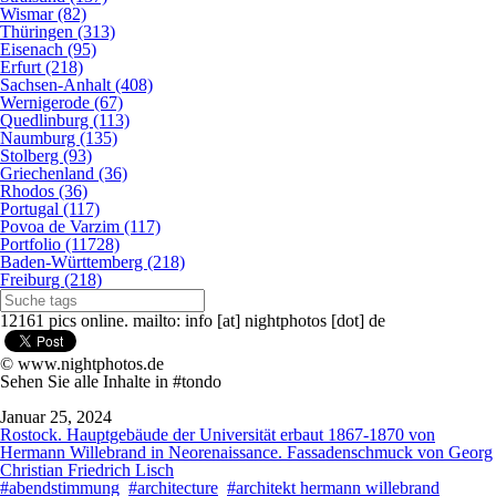
Wismar (82)
Thüringen (313)
Eisenach (95)
Erfurt (218)
Sachsen-Anhalt (408)
Wernigerode (67)
Quedlinburg (113)
Naumburg (135)
Stolberg (93)
Griechenland (36)
Rhodos (36)
Portugal (117)
Povoa de Varzim (117)
Portfolio (11728)
Baden-Württemberg (218)
Freiburg (218)
12161 pics online. mailto: info [at] nightphotos [dot] de
© www.nightphotos.de
Sehen Sie alle Inhalte in #tondo
Januar 25, 2024
Rostock. Hauptgebäude der Universität erbaut 1867-1870 von
Hermann Willebrand in Neorenaissance. Fassadenschmuck von Georg
Christian Friedrich Lisch
#abendstimmung
#architecture
#architekt hermann willebrand