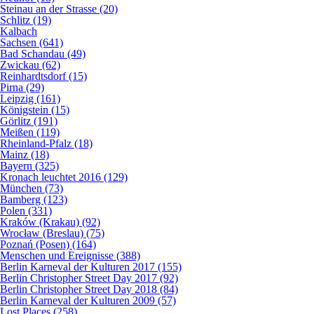
Steinau an der Strasse (20)
Schlitz (19)
Kalbach
Sachsen (641)
Bad Schandau (49)
Zwickau (62)
Reinhardtsdorf (15)
Pirna (29)
Leipzig (161)
Königstein (15)
Görlitz (191)
Meißen (119)
Rheinland-Pfalz (18)
Mainz (18)
Bayern (325)
Kronach leuchtet 2016 (129)
München (73)
Bamberg (123)
Polen (331)
Kraków (Krakau) (92)
Wrocław (Breslau) (75)
Poznań (Posen) (164)
Menschen und Ereignisse (388)
Berlin Karneval der Kulturen 2017 (155)
Berlin Christopher Street Day 2017 (92)
Berlin Christopher Street Day 2018 (84)
Berlin Karneval der Kulturen 2009 (57)
Lost Places (258)