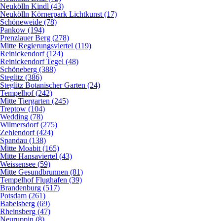
Neukölln Kindl (43)
Neukölln Körnerpark Lichtkunst (17)
Schöneweide (78)
Pankow (194)
Prenzlauer Berg (278)
Mitte Regierungsviertel (119)
Reinickendorf (124)
Reinickendorf Tegel (48)
Schöneberg (388)
Steglitz (386)
Steglitz Botanischer Garten (24)
Tempelhof (242)
Mitte Tiergarten (245)
Treptow (104)
Wedding (78)
Wilmersdorf (275)
Zehlendorf (424)
Spandau (138)
Mitte Moabit (165)
Mitte Hansaviertel (43)
Weissensee (59)
Mitte Gesundbrunnen (81)
Tempelhof Flughafen (39)
Brandenburg (517)
Potsdam (261)
Babelsberg (69)
Rheinsberg (47)
Neuruppin (8)