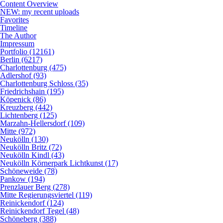
Content Overview
NEW: my recent uploads
Favorites
Timeline
The Author
Impressum
Portfolio (12161)
Berlin (6217)
Charlottenburg (475)
Adlershof (93)
Charlottenburg Schloss (35)
Friedrichshain (195)
Köpenick (86)
Kreuzberg (442)
Lichtenberg (125)
Marzahn-Hellersdorf (109)
Mitte (972)
Neukölln (130)
Neukölln Britz (72)
Neukölln Kindl (43)
Neukölln Körnerpark Lichtkunst (17)
Schöneweide (78)
Pankow (194)
Prenzlauer Berg (278)
Mitte Regierungsviertel (119)
Reinickendorf (124)
Reinickendorf Tegel (48)
Schöneberg (388)