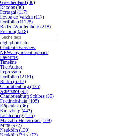
Griechenland (36)
Rhodos (36)
Portugal (117)
Povoa de Varzim (117)
Portfolio (11728)
Baden-Württemberg (218)
Freiburg (218)
nightphotos.de
Content Overview
NEW: my recent uploads
Favorites
Timeline
The Author
Impressum
Portfolio (12161)
Berlin (6217)
Charlottenburg (475)
Adlershof (93)
Charlottenburg Schloss (35)
Friedrichshain (195)
Köpenick (86)
Kreuzberg (442)
Lichtenberg (125)
Marzahn-Hellersdorf (109)
Mitte (972)
Neukölln (130)
Neukölln Britz (72)