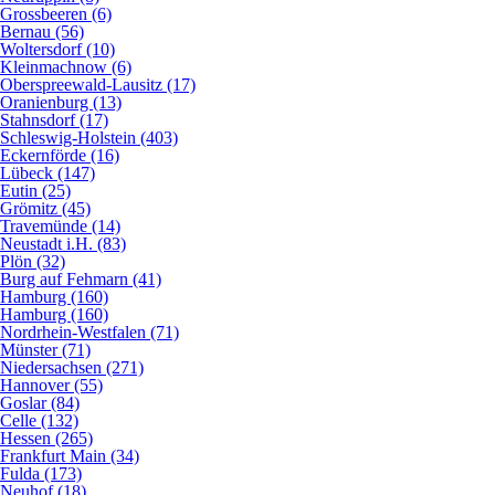
Grossbeeren (6)
Bernau (56)
Woltersdorf (10)
Kleinmachnow (6)
Oberspreewald-Lausitz (17)
Oranienburg (13)
Stahnsdorf (17)
Schleswig-Holstein (403)
Eckernförde (16)
Lübeck (147)
Eutin (25)
Grömitz (45)
Travemünde (14)
Neustadt i.H. (83)
Plön (32)
Burg auf Fehmarn (41)
Hamburg (160)
Hamburg (160)
Nordrhein-Westfalen (71)
Münster (71)
Niedersachsen (271)
Hannover (55)
Goslar (84)
Celle (132)
Hessen (265)
Frankfurt Main (34)
Fulda (173)
Neuhof (18)