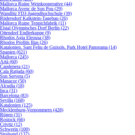
Mallorca Ruine Weinkooperative (44)
Mallorca Avenc de Son Pou (29)
Wandlitz FDJ-Jugendhochschule (39)
Rüdersdorf Kalkstein-Tagebau (26)
Mallorca Ruine Teppichfabrik (11)
Elstal Olympisches Dorf Berlin (22)
Ottendorf Endlerkuppe (9)
Rhodos Agia Eleousa (38)
Rhodos Profitis Ilias (26)
Katalonien. Sant Feliu de Guixols. Park Hotel Panorama (14)
Spanien (621)
Mallorca (245)
Artà (60)
Capdepera (21)
Cala Ratjada (60)
Son Servera (5)
Manacor (50)
Alcudia (18)
Inca (31)
Barcelona (83)
Sevilla (168)
Katalonien (125)
Mecklenburg-Vorpommern (428)
Rügen (31)
Rostock (66)
Crivitz (12)
Schwerin (100)
Stralsund (137)