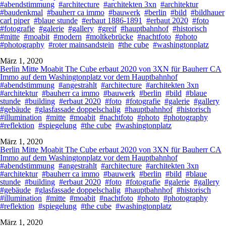
#abendstimmung
#architecture
#architekten 3xn
#architektur
#baudenkmal
#bauherr ca immo
#bauwerk
#berlin
#bild
#bildhauer
carl piper
#blaue stunde
#erbaut 1886-1891
#erbaut 2020
#foto
#fotografie
#galerie
#gallery
#greif
#hauptbahnhof
#historisch
#mitte
#moabit
#modern
#moltkebrücke
#nachtfoto
#photo
#photography
#roter mainsandstein
#the cube
#washingtonplatz
März 1, 2020
Berlin Mitte Moabit The Cube erbaut 2020 von 3XN für Bauherr CA
Immo auf dem Washingtonplatz vor dem Hauptbahnhof
#abendstimmung
#angestrahlt
#architecture
#architekten 3xn
#architektur
#bauherr ca immo
#bauwerk
#berlin
#bild
#blaue
stunde
#building
#erbaut 2020
#foto
#fotografie
#galerie
#gallery
#gebäude
#glasfassade doppelschalig
#hauptbahnhof
#historisch
#illumination
#mitte
#moabit
#nachtfoto
#photo
#photography
#reflektion
#spiegelung
#the cube
#washingtonplatz
März 1, 2020
Berlin Mitte Moabit The Cube erbaut 2020 von 3XN für Bauherr CA
Immo auf dem Washingtonplatz vor dem Hauptbahnhof
#abendstimmung
#angestrahlt
#architecture
#architekten 3xn
#architektur
#bauherr ca immo
#bauwerk
#berlin
#bild
#blaue
stunde
#building
#erbaut 2020
#foto
#fotografie
#galerie
#gallery
#gebäude
#glasfassade doppelschalig
#hauptbahnhof
#historisch
#illumination
#mitte
#moabit
#nachtfoto
#photo
#photography
#reflektion
#spiegelung
#the cube
#washingtonplatz
März 1, 2020