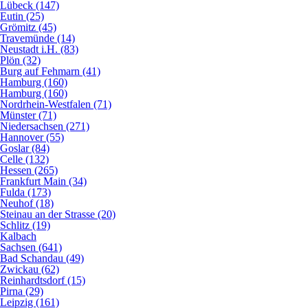
Lübeck (147)
Eutin (25)
Grömitz (45)
Travemünde (14)
Neustadt i.H. (83)
Plön (32)
Burg auf Fehmarn (41)
Hamburg (160)
Hamburg (160)
Nordrhein-Westfalen (71)
Münster (71)
Niedersachsen (271)
Hannover (55)
Goslar (84)
Celle (132)
Hessen (265)
Frankfurt Main (34)
Fulda (173)
Neuhof (18)
Steinau an der Strasse (20)
Schlitz (19)
Kalbach
Sachsen (641)
Bad Schandau (49)
Zwickau (62)
Reinhardtsdorf (15)
Pirna (29)
Leipzig (161)