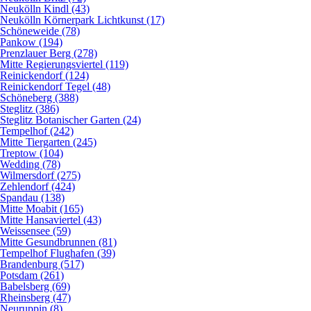
Neukölln Kindl (43)
Neukölln Körnerpark Lichtkunst (17)
Schöneweide (78)
Pankow (194)
Prenzlauer Berg (278)
Mitte Regierungsviertel (119)
Reinickendorf (124)
Reinickendorf Tegel (48)
Schöneberg (388)
Steglitz (386)
Steglitz Botanischer Garten (24)
Tempelhof (242)
Mitte Tiergarten (245)
Treptow (104)
Wedding (78)
Wilmersdorf (275)
Zehlendorf (424)
Spandau (138)
Mitte Moabit (165)
Mitte Hansaviertel (43)
Weissensee (59)
Mitte Gesundbrunnen (81)
Tempelhof Flughafen (39)
Brandenburg (517)
Potsdam (261)
Babelsberg (69)
Rheinsberg (47)
Neuruppin (8)