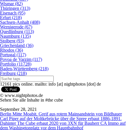
Wismar (82)
Thüringen (313)
Eisenach (95)
Erfurt (218)
Sachsen-Anhalt (408)
Wernigerode (67)
Quedlinburg (113)
Naumburg (135)
Stolberg (93)
Griechenland (36)
Rhodos (36)
Portugal (117)
Povoa de Varzim (117)
Portfolio (11728)
Baden-Württemberg (218)
Freiburg (218)
12161 pics online. mailto: info [at] nightphotos [dot] de
© www.nightphotos.de
Sehen Sie alle Inhalte in #the cube
September 28, 2021
Berlin Mitte Moabit. Greif aus rotem Mainsandstein von Bildhauer
Carl Piper auf der Moltkebrücke über die Spree erbaut 1886-1891.
Dahinter The Cube erbaut 2020 von 3XN für Bauherr CA Immo auf
dem Washingtonplatz vor dem Hauptbahnhof