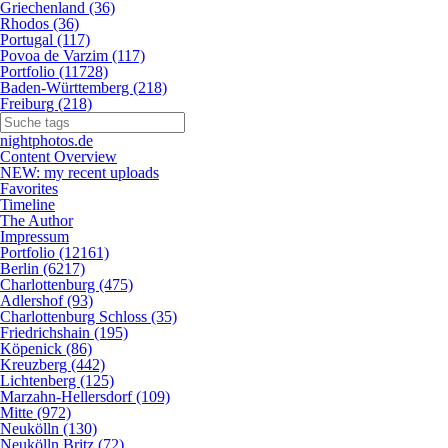
Griechenland (36)
Rhodos (36)
Portugal (117)
Povoa de Varzim (117)
Portfolio (11728)
Baden-Württemberg (218)
Freiburg (218)
nightphotos.de
Content Overview
NEW: my recent uploads
Favorites
Timeline
The Author
Impressum
Portfolio (12161)
Berlin (6217)
Charlottenburg (475)
Adlershof (93)
Charlottenburg Schloss (35)
Friedrichshain (195)
Köpenick (86)
Kreuzberg (442)
Lichtenberg (125)
Marzahn-Hellersdorf (109)
Mitte (972)
Neukölln (130)
Neukölln Britz (72)