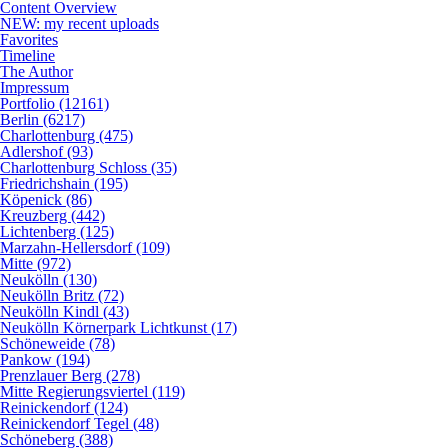
Content Overview
NEW: my recent uploads
Favorites
Timeline
The Author
Impressum
Portfolio (12161)
Berlin (6217)
Charlottenburg (475)
Adlershof (93)
Charlottenburg Schloss (35)
Friedrichshain (195)
Köpenick (86)
Kreuzberg (442)
Lichtenberg (125)
Marzahn-Hellersdorf (109)
Mitte (972)
Neukölln (130)
Neukölln Britz (72)
Neukölln Kindl (43)
Neukölln Körnerpark Lichtkunst (17)
Schöneweide (78)
Pankow (194)
Prenzlauer Berg (278)
Mitte Regierungsviertel (119)
Reinickendorf (124)
Reinickendorf Tegel (48)
Schöneberg (388)