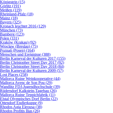
Königstein (15)
Görlitz (191)
Meißen (119)
Rheinland-Pfalz (18)
Mainz (18)
Bayern (325)
Kronach leuchtet 2016 (129)
München (73)
Bamberg (123)
Polen (331)
Kraków (Krakau) (92)
Wrocław (Breslau) (75)
Poznań (Posen) (164)
Menschen und Ereignisse (388)
Berlin Karneval der Kulturen 2017 (155)
Berlin Christopher Street Day 2017 (92)
Berlin Christopher Street Day 2018 (84)
Berlin Karneval der Kulturen 2009 (57)
Lost Places (258)
Mallorca Ruine Weinkooperative (44)
Mallorca Avenc de Son Pou (29)
Wandlitz FDJ-Jugendhochschule (39)
Rüdersdorf Kalkstein-Tagebau (26)
Mallorca Ruine Teppichfabrik (11)
Elstal Olympisches Dorf Berlin (22)
Ottendorf Endlerkuppe (9)
Rhodos Agia Eleousa (38)
Rhodos Profitis Ilias (26)