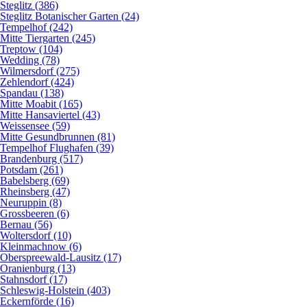
Steglitz (386)
Steglitz Botanischer Garten (24)
Tempelhof (242)
Mitte Tiergarten (245)
Treptow (104)
Wedding (78)
Wilmersdorf (275)
Zehlendorf (424)
Spandau (138)
Mitte Moabit (165)
Mitte Hansaviertel (43)
Weissensee (59)
Mitte Gesundbrunnen (81)
Tempelhof Flughafen (39)
Brandenburg (517)
Potsdam (261)
Babelsberg (69)
Rheinsberg (47)
Neuruppin (8)
Grossbeeren (6)
Bernau (56)
Woltersdorf (10)
Kleinmachnow (6)
Oberspreewald-Lausitz (17)
Oranienburg (13)
Stahnsdorf (17)
Schleswig-Holstein (403)
Eckernförde (16)