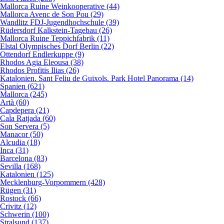
Mallorca Ruine Weinkooperative (44)
Mallorca Avenc de Son Pou (29)
Wandlitz FDJ-Jugendhochschule (39)
Rüdersdorf Kalkstein-Tagebau (26)
Mallorca Ruine Teppichfabrik (11)
Elstal Olympisches Dorf Berlin (22)
Ottendorf Endlerkuppe (9)
Rhodos Agia Eleousa (38)
Rhodos Profitis Ilias (26)
Katalonien. Sant Feliu de Guixols. Park Hotel Panorama (14)
Spanien (621)
Mallorca (245)
Artà (60)
Capdepera (21)
Cala Ratjada (60)
Son Servera (5)
Manacor (50)
Alcudia (18)
Inca (31)
Barcelona (83)
Sevilla (168)
Katalonien (125)
Mecklenburg-Vorpommern (428)
Rügen (31)
Rostock (66)
Crivitz (12)
Schwerin (100)
Stralsund (137)