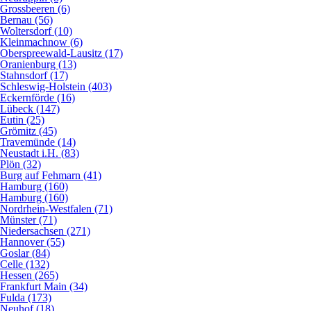
Grossbeeren (6)
Bernau (56)
Woltersdorf (10)
Kleinmachnow (6)
Oberspreewald-Lausitz (17)
Oranienburg (13)
Stahnsdorf (17)
Schleswig-Holstein (403)
Eckernförde (16)
Lübeck (147)
Eutin (25)
Grömitz (45)
Travemünde (14)
Neustadt i.H. (83)
Plön (32)
Burg auf Fehmarn (41)
Hamburg (160)
Hamburg (160)
Nordrhein-Westfalen (71)
Münster (71)
Niedersachsen (271)
Hannover (55)
Goslar (84)
Celle (132)
Hessen (265)
Frankfurt Main (34)
Fulda (173)
Neuhof (18)