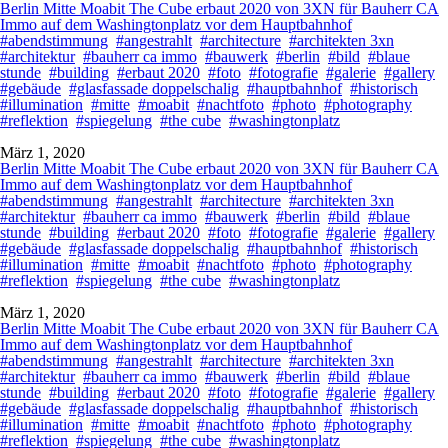
Berlin Mitte Moabit The Cube erbaut 2020 von 3XN für Bauherr CA
Immo auf dem Washingtonplatz vor dem Hauptbahnhof
#abendstimmung
#angestrahlt
#architecture
#architekten 3xn
#architektur
#bauherr ca immo
#bauwerk
#berlin
#bild
#blaue
stunde
#building
#erbaut 2020
#foto
#fotografie
#galerie
#gallery
#gebäude
#glasfassade doppelschalig
#hauptbahnhof
#historisch
#illumination
#mitte
#moabit
#nachtfoto
#photo
#photography
#reflektion
#spiegelung
#the cube
#washingtonplatz
März 1, 2020
Berlin Mitte Moabit The Cube erbaut 2020 von 3XN für Bauherr CA
Immo auf dem Washingtonplatz vor dem Hauptbahnhof
#abendstimmung
#angestrahlt
#architecture
#architekten 3xn
#architektur
#bauherr ca immo
#bauwerk
#berlin
#bild
#blaue
stunde
#building
#erbaut 2020
#foto
#fotografie
#galerie
#gallery
#gebäude
#glasfassade doppelschalig
#hauptbahnhof
#historisch
#illumination
#mitte
#moabit
#nachtfoto
#photo
#photography
#reflektion
#spiegelung
#the cube
#washingtonplatz
März 1, 2020
Berlin Mitte Moabit The Cube erbaut 2020 von 3XN für Bauherr CA
Immo auf dem Washingtonplatz vor dem Hauptbahnhof
#abendstimmung
#angestrahlt
#architecture
#architekten 3xn
#architektur
#bauherr ca immo
#bauwerk
#berlin
#bild
#blaue
stunde
#building
#erbaut 2020
#foto
#fotografie
#galerie
#gallery
#gebäude
#glasfassade doppelschalig
#hauptbahnhof
#historisch
#illumination
#mitte
#moabit
#nachtfoto
#photo
#photography
#reflektion
#spiegelung
#the cube
#washingtonplatz