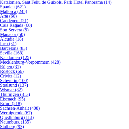
Katalonien. Sant Feliu de Guixols. Park Hotel Panorama (14)
Spanien (621)
Mallorca (245)
Artà (60)
Capdepera (21)
Cala Ratjada (60)
Son Servera (5)
Manacor (50)
Alcudia (18)
Inca (31)
Barcelona (83)
Sevilla (168)
Katalonien (125)
Mecklenburg-Vorpommern (428)
Rügen (31)
Rostock (66)
Crivitz (12)
Schwerin (100)
Stralsund (137)
Wismar (82)
Thüringen (313)
Eisenach (95)
Erfurt (218)
Sachsen-Anhalt (408)
Wernigerode (67)
Quedlinburg (113)
Naumburg (135)
Stolberg (93)