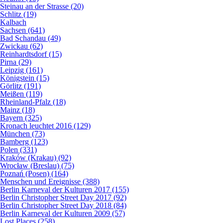
Steinau an der Strasse (20)
Schlitz (19)
Kalbach
Sachsen (641)
Bad Schandau (49)
Zwickau (62)
Reinhardtsdorf (15)
Pirna (29)
Leipzig (161)
Königstein (15)
Görlitz (191)
Meißen (119)
Rheinland-Pfalz (18)
Mainz (18)
Bayern (325)
Kronach leuchtet 2016 (129)
München (73)
Bamberg (123)
Polen (331)
Kraków (Krakau) (92)
Wrocław (Breslau) (75)
Poznań (Posen) (164)
Menschen und Ereignisse (388)
Berlin Karneval der Kulturen 2017 (155)
Berlin Christopher Street Day 2017 (92)
Berlin Christopher Street Day 2018 (84)
Berlin Karneval der Kulturen 2009 (57)
Lost Places (258)