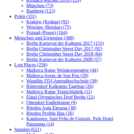
Kronach leuchtet 2016 (129)
München (73)
Bamberg (123)
Polen (331)
Kraków (Krakau) (92)
Wrocław (Breslau) (75)
Poznań (Posen) (164)
Menschen und Ereignisse (388)
Berlin Karneval der Kulturen 2017 (155)
Berlin Christopher Street Day 2017 (92)
Berlin Christopher Street Day 2018 (84)
Berlin Karneval der Kulturen 2009 (57)
Lost Places (258)
Mallorca Ruine Weinkooperative (44)
Mallorca Avenc de Son Pou (29)
Wandlitz FDJ-Jugendhochschule (39)
Rüdersdorf Kalkstein-Tagebau (26)
Mallorca Ruine Teppichfabrik (11)
Elstal Olympisches Dorf Berlin (22)
Ottendorf Endlerkuppe (9)
Rhodos Agia Eleousa (38)
Rhodos Profitis Ilias (26)
Katalonien. Sant Feliu de Guixols. Park Hotel
Panorama (14)
Spanien (621)