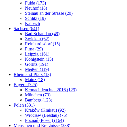
Fulda (173)
Neuhof (18)
Steinau an der Strasse (20)
Schlitz (19)
Kalbach
Sachsen (641)
Bad Schandau (49)
Zwickau (62)
Reinhardtsdorf (15)
Pirna (29)
Leipzig (161)
Königstein (15)
Görlitz (191)
Meißen (119)
Rheinland-Pfalz (18)
Mainz (18)
Bayern (325)
Kronach leuchtet 2016 (129)
München (73)
Bamberg (123)
Polen (331)
Kraków (Krakau) (92)
Wrocław (Breslau) (75)
Poznań (Posen) (164)
Menschen und Ereignisse (388)