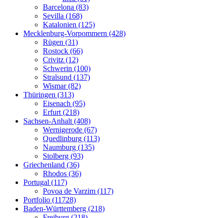
Barcelona (83)
Sevilla (168)
Katalonien (125)
Mecklenburg-Vorpommern (428)
Rügen (31)
Rostock (66)
Crivitz (12)
Schwerin (100)
Stralsund (137)
Wismar (82)
Thüringen (313)
Eisenach (95)
Erfurt (218)
Sachsen-Anhalt (408)
Wernigerode (67)
Quedlinburg (113)
Naumburg (135)
Stolberg (93)
Griechenland (36)
Rhodos (36)
Portugal (117)
Povoa de Varzim (117)
Portfolio (11728)
Baden-Württemberg (218)
Freiburg (218)