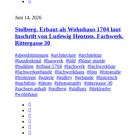
Juni 14, 2026
Stolberg. Erbaut als Wohnhaus 1704 laut
Inschrift von Ludewig Hentzen. Fachwerk.
Rittergasse 30
#abendstimmung
#architecture
#architektur
#baudenkmal
#bauwerk
#bild
#blaue stunde
#building
#erbaut 1704
#fachwerk
#fachwerkbau
#fachwerkgebäude
#fachwerkhaus
#foto
#fotografie
#freitreppe
#galerie
#gallery
#gebäude
#historisch
#nachtfoto
#photo
#photography
#rittergasse 30
#sachsen-anhalt
#stolberg
#südharz
#türklopfer
#wohnhaus