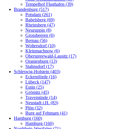
Tempelhof Flughafen (39)
Brandenburg (517)
Potsdam (261)
Babelsberg (69)
Rheinsberg (47)
Neuruppin (8)
Grossbeeren (6)
Bernau (56)
Woltersdorf (10)
Kleinmachnow (6)
Oberspreewald-Lausitz (17)
Oranienburg (13)
Stahnsdorf (17)
Schleswig-Holstein (403)
Eckernförde (16)
Lübeck (147)
Eutin (25)
Grömitz (45)
Travemünde (14)
Neustadt i.H. (83)
Plön (32)
Burg auf Fehmarn (41)
Hamburg (160)
Hamburg (160)
Nordrhein-Westfalen (71)