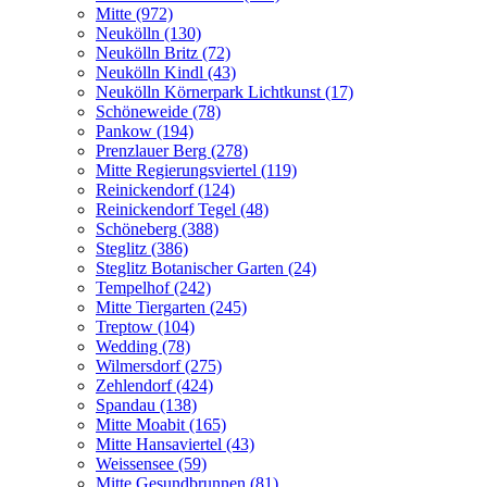
Mitte (972)
Neukölln (130)
Neukölln Britz (72)
Neukölln Kindl (43)
Neukölln Körnerpark Lichtkunst (17)
Schöneweide (78)
Pankow (194)
Prenzlauer Berg (278)
Mitte Regierungsviertel (119)
Reinickendorf (124)
Reinickendorf Tegel (48)
Schöneberg (388)
Steglitz (386)
Steglitz Botanischer Garten (24)
Tempelhof (242)
Mitte Tiergarten (245)
Treptow (104)
Wedding (78)
Wilmersdorf (275)
Zehlendorf (424)
Spandau (138)
Mitte Moabit (165)
Mitte Hansaviertel (43)
Weissensee (59)
Mitte Gesundbrunnen (81)