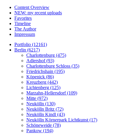
Content Overview
NEW: my recent uploads
Favorites
Timeline
The Author
Impressum
Portfolio (12161)
Berlin (6217)
Charlottenburg (475)
Adlershof (93)
Charlottenburg Schloss (35)
Friedrichshain (195)
Köpenick (86)
Kreuzberg (442)
Lichtenberg (125)
Marzahn-Hellersdorf (109)
Mitte (972)
Neukölln (130)
Neukölln Britz (72)
Neukölln Kindl (43)
Neukölln Körnerpark Lichtkunst (17)
Schöneweide (78)
Pankow (194)