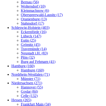
Bernau (56)
Woltersdorf (10)
Kleinmachnow (6)
Oberspreewald-Lausitz (17)
Oranienburg (13)
Stahnsdorf (17)
Schleswig-Holstein (403)
Eckernförde (16)
Lübeck (147)
Eutin (25)
Grömitz (45)
Travemünde (14)
Neustadt i.H. (83)
Plön (32)
Burg auf Fehmarn (41)
Hamburg (160)
Hamburg (160)
Nordrhein-Westfalen (71)
Münster (71)
Niedersachsen (271)
Hannover (55)
Goslar (84)
Celle (132)
Hessen (265)
Frankfurt Main (34)