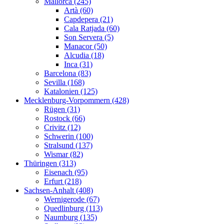
Mallorca (245)
Artà (60)
Capdepera (21)
Cala Ratjada (60)
Son Servera (5)
Manacor (50)
Alcudia (18)
Inca (31)
Barcelona (83)
Sevilla (168)
Katalonien (125)
Mecklenburg-Vorpommern (428)
Rügen (31)
Rostock (66)
Crivitz (12)
Schwerin (100)
Stralsund (137)
Wismar (82)
Thüringen (313)
Eisenach (95)
Erfurt (218)
Sachsen-Anhalt (408)
Wernigerode (67)
Quedlinburg (113)
Naumburg (135)