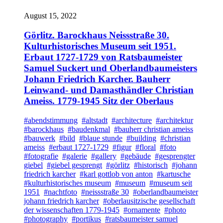
August 15, 2022
Görlitz. Barockhaus Neissstraße 30.
Kulturhistorisches Museum seit 1951.
Erbaut 1727-1729 von Ratsbaumeister
Samuel Suckert und Oberlandbaumeisters
Johann Friedrich Karcher. Bauherr
Leinwand- und Damasthändler Christian
Ameiss. 1779-1945 Sitz der Oberlaus
#abendstimmung
#altstadt
#architecture
#architektur
#barockhaus
#baudenkmal
#bauherr christian ameiss
#bauwerk
#bild
#blaue stunde
#building
#christian
ameiss
#erbaut 1727-1729
#figur
#floral
#foto
#fotografie
#galerie
#gallery
#gebäude
#gesprengter
giebel
#giebel gesprengt
#görlitz
#historisch
#johann
friedrich karcher
#karl gottlob von anton
#kartusche
#kulturhistorisches museum
#museum
#museum seit
1951
#nachtfoto
#neissstraße 30
#oberlandbaumeister
johann friedrich karcher
#oberlausitzische gesellschaft
der wissenschaften 1779-1945
#ornamente
#photo
#photography
#portikus
#ratsbaumeister samuel