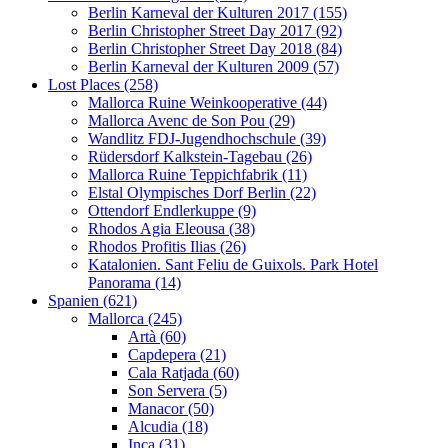
Berlin Karneval der Kulturen 2017 (155)
Berlin Christopher Street Day 2017 (92)
Berlin Christopher Street Day 2018 (84)
Berlin Karneval der Kulturen 2009 (57)
Lost Places (258)
Mallorca Ruine Weinkooperative (44)
Mallorca Avenc de Son Pou (29)
Wandlitz FDJ-Jugendhochschule (39)
Rüdersdorf Kalkstein-Tagebau (26)
Mallorca Ruine Teppichfabrik (11)
Elstal Olympisches Dorf Berlin (22)
Ottendorf Endlerkuppe (9)
Rhodos Agia Eleousa (38)
Rhodos Profitis Ilias (26)
Katalonien. Sant Feliu de Guixols. Park Hotel
Panorama (14)
Spanien (621)
Mallorca (245)
Artà (60)
Capdepera (21)
Cala Ratjada (60)
Son Servera (5)
Manacor (50)
Alcudia (18)
Inca (31)