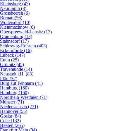
Rheinsberg (47)
Neuruppin (8)
Grossbeeren (6)
Bernau (56)
Woltersdorf (10)
Kleinmachnow (6)
Oberspreewald-Lausitz (17)
Oranienburg (13)
Stahnsdorf (17)
Schleswig-Holstein (403)
Eckernförde (16)
Lübeck (147)
Eutin (25)
Grömitz (45)
Travemünde (14)
Neustadt i.H. (83)
Plön (32)
Burg auf Fehmarn (41)
Hamburg (160)
Hamburg (160)
Nordrhein-Westfalen (71)
Münster (71)
Niedersachsen (271)
Hannover (55)
Goslar (84)
Celle (132)
Hessen (265)
Frankfurt Main (34)