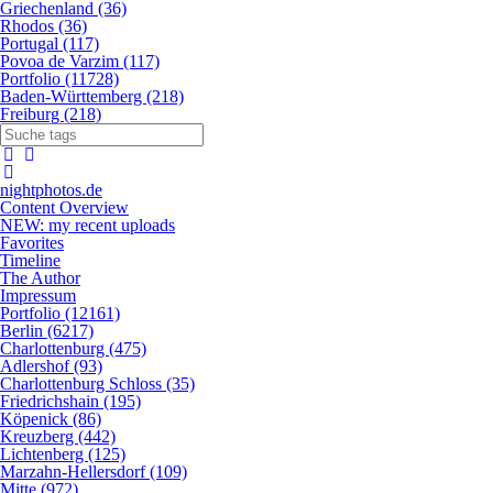
Griechenland (36)
Rhodos (36)
Portugal (117)
Povoa de Varzim (117)
Portfolio (11728)
Baden-Württemberg (218)
Freiburg (218)
nightphotos.de
Content Overview
NEW: my recent uploads
Favorites
Timeline
The Author
Impressum
Portfolio (12161)
Berlin (6217)
Charlottenburg (475)
Adlershof (93)
Charlottenburg Schloss (35)
Friedrichshain (195)
Köpenick (86)
Kreuzberg (442)
Lichtenberg (125)
Marzahn-Hellersdorf (109)
Mitte (972)