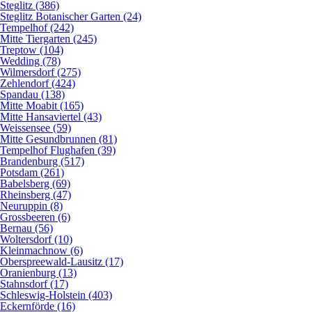
Steglitz (386)
Steglitz Botanischer Garten (24)
Tempelhof (242)
Mitte Tiergarten (245)
Treptow (104)
Wedding (78)
Wilmersdorf (275)
Zehlendorf (424)
Spandau (138)
Mitte Moabit (165)
Mitte Hansaviertel (43)
Weissensee (59)
Mitte Gesundbrunnen (81)
Tempelhof Flughafen (39)
Brandenburg (517)
Potsdam (261)
Babelsberg (69)
Rheinsberg (47)
Neuruppin (8)
Grossbeeren (6)
Bernau (56)
Woltersdorf (10)
Kleinmachnow (6)
Oberspreewald-Lausitz (17)
Oranienburg (13)
Stahnsdorf (17)
Schleswig-Holstein (403)
Eckernförde (16)