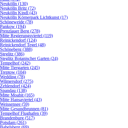
Neukölln (130)
Neukölln Britz (72)
Neukölln Kindl (43)
Neukölln Körnerpark Lichtkunst (17)
Schöneweide (78)
Pankow (194)
Prenzlauer Berg (278)
Mitte Regierungsviertel (119)
Reinickendorf (124)
Reinickendorf Tegel (48)
Schöneberg (388)
Steglitz (386)
Steglitz Botanischer Garten (24)
Tempelhof (242)
Mitte Tiergarten (245)
Treptow (104)
Wedding (78)
Wilmersdorf (275)
Zehlendorf (424)
Spandau (138)
Mitte Moabit (165)
Mitte Hansaviertel (43)
Weissensee (59)
Mitte Gesundbrunnen (81)
Tempelhof Flughafen (39)
Brandenburg (517)
Potsdam (261)
Babelsberg (69)