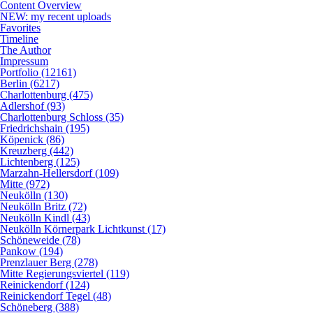
Content Overview
NEW: my recent uploads
Favorites
Timeline
The Author
Impressum
Portfolio (12161)
Berlin (6217)
Charlottenburg (475)
Adlershof (93)
Charlottenburg Schloss (35)
Friedrichshain (195)
Köpenick (86)
Kreuzberg (442)
Lichtenberg (125)
Marzahn-Hellersdorf (109)
Mitte (972)
Neukölln (130)
Neukölln Britz (72)
Neukölln Kindl (43)
Neukölln Körnerpark Lichtkunst (17)
Schöneweide (78)
Pankow (194)
Prenzlauer Berg (278)
Mitte Regierungsviertel (119)
Reinickendorf (124)
Reinickendorf Tegel (48)
Schöneberg (388)