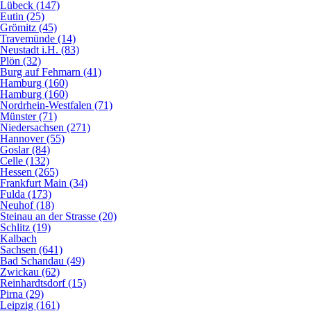
Lübeck (147)
Eutin (25)
Grömitz (45)
Travemünde (14)
Neustadt i.H. (83)
Plön (32)
Burg auf Fehmarn (41)
Hamburg (160)
Hamburg (160)
Nordrhein-Westfalen (71)
Münster (71)
Niedersachsen (271)
Hannover (55)
Goslar (84)
Celle (132)
Hessen (265)
Frankfurt Main (34)
Fulda (173)
Neuhof (18)
Steinau an der Strasse (20)
Schlitz (19)
Kalbach
Sachsen (641)
Bad Schandau (49)
Zwickau (62)
Reinhardtsdorf (15)
Pirna (29)
Leipzig (161)