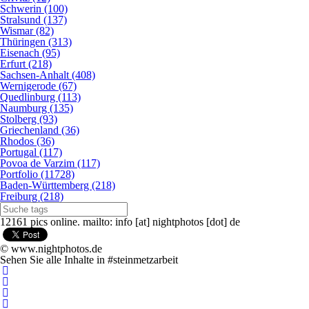
Schwerin (100)
Stralsund (137)
Wismar (82)
Thüringen (313)
Eisenach (95)
Erfurt (218)
Sachsen-Anhalt (408)
Wernigerode (67)
Quedlinburg (113)
Naumburg (135)
Stolberg (93)
Griechenland (36)
Rhodos (36)
Portugal (117)
Povoa de Varzim (117)
Portfolio (11728)
Baden-Württemberg (218)
Freiburg (218)
12161 pics online. mailto: info [at] nightphotos [dot] de
© www.nightphotos.de
Sehen Sie alle Inhalte in #steinmetzarbeit