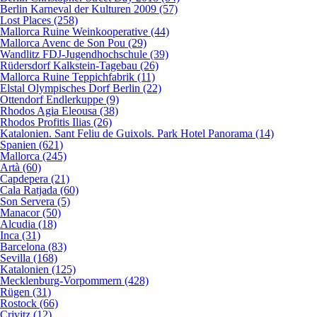
Berlin Karneval der Kulturen 2009 (57)
Lost Places (258)
Mallorca Ruine Weinkooperative (44)
Mallorca Avenc de Son Pou (29)
Wandlitz FDJ-Jugendhochschule (39)
Rüdersdorf Kalkstein-Tagebau (26)
Mallorca Ruine Teppichfabrik (11)
Elstal Olympisches Dorf Berlin (22)
Ottendorf Endlerkuppe (9)
Rhodos Agia Eleousa (38)
Rhodos Profitis Ilias (26)
Katalonien. Sant Feliu de Guixols. Park Hotel Panorama (14)
Spanien (621)
Mallorca (245)
Artà (60)
Capdepera (21)
Cala Ratjada (60)
Son Servera (5)
Manacor (50)
Alcudia (18)
Inca (31)
Barcelona (83)
Sevilla (168)
Katalonien (125)
Mecklenburg-Vorpommern (428)
Rügen (31)
Rostock (66)
Crivitz (12)