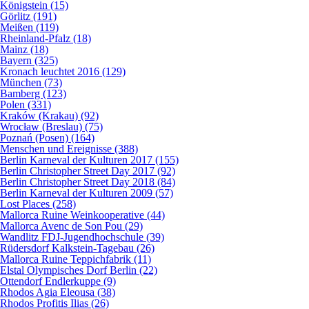
Königstein (15)
Görlitz (191)
Meißen (119)
Rheinland-Pfalz (18)
Mainz (18)
Bayern (325)
Kronach leuchtet 2016 (129)
München (73)
Bamberg (123)
Polen (331)
Kraków (Krakau) (92)
Wrocław (Breslau) (75)
Poznań (Posen) (164)
Menschen und Ereignisse (388)
Berlin Karneval der Kulturen 2017 (155)
Berlin Christopher Street Day 2017 (92)
Berlin Christopher Street Day 2018 (84)
Berlin Karneval der Kulturen 2009 (57)
Lost Places (258)
Mallorca Ruine Weinkooperative (44)
Mallorca Avenc de Son Pou (29)
Wandlitz FDJ-Jugendhochschule (39)
Rüdersdorf Kalkstein-Tagebau (26)
Mallorca Ruine Teppichfabrik (11)
Elstal Olympisches Dorf Berlin (22)
Ottendorf Endlerkuppe (9)
Rhodos Agia Eleousa (38)
Rhodos Profitis Ilias (26)