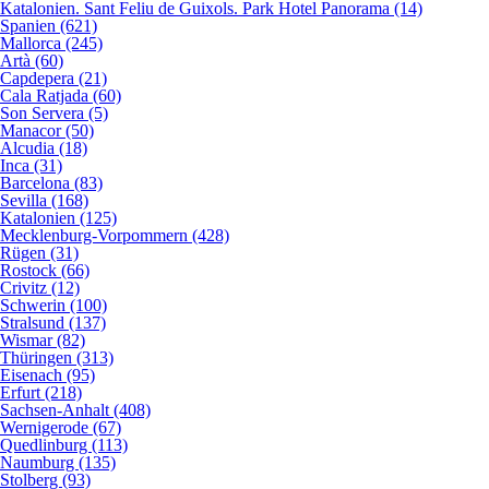
Katalonien. Sant Feliu de Guixols. Park Hotel Panorama (14)
Spanien (621)
Mallorca (245)
Artà (60)
Capdepera (21)
Cala Ratjada (60)
Son Servera (5)
Manacor (50)
Alcudia (18)
Inca (31)
Barcelona (83)
Sevilla (168)
Katalonien (125)
Mecklenburg-Vorpommern (428)
Rügen (31)
Rostock (66)
Crivitz (12)
Schwerin (100)
Stralsund (137)
Wismar (82)
Thüringen (313)
Eisenach (95)
Erfurt (218)
Sachsen-Anhalt (408)
Wernigerode (67)
Quedlinburg (113)
Naumburg (135)
Stolberg (93)