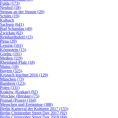
Fulda (173)
Neuhof (18)
Steinau an der Strasse (20)
Schlitz (19)
Kalbach
Sachsen (641)
Bad Schandau (49)
Zwickau (62)
Reinhardtsdorf (15)
Pirna (29)
Leipzig (161)
Königstein (15)
Görlitz (191)
Meißen (119)
Rheinland-Pfalz (18)
Mainz (18)
Bayern (325)
Kronach leuchtet 2016 (129)
München (73)
Bamberg (123)
Polen (331)
Kraków (Krakau) (92)
Wrocław (Breslau) (75)
Poznań (Posen) (164)
Menschen und Ereignisse (388)
Berlin Karneval der Kulturen 2017 (155)
Berlin Christopher Street Day 2017 (92)
Berlin Christopher Street Day 2018 (84)