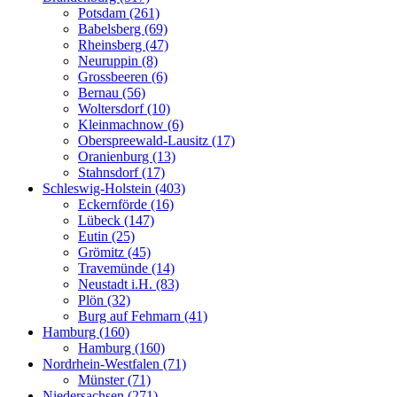
Potsdam (261)
Babelsberg (69)
Rheinsberg (47)
Neuruppin (8)
Grossbeeren (6)
Bernau (56)
Woltersdorf (10)
Kleinmachnow (6)
Oberspreewald-Lausitz (17)
Oranienburg (13)
Stahnsdorf (17)
Schleswig-Holstein (403)
Eckernförde (16)
Lübeck (147)
Eutin (25)
Grömitz (45)
Travemünde (14)
Neustadt i.H. (83)
Plön (32)
Burg auf Fehmarn (41)
Hamburg (160)
Hamburg (160)
Nordrhein-Westfalen (71)
Münster (71)
Niedersachsen (271)