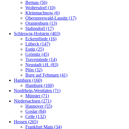
Bernau (56)
Woltersdorf (10)
Kleinmachnow (6)
Oberspreewald-Lausitz (17)
Oranienburg (13)
Stahnsdorf (17)
Schleswig-Holstein (403)
Eckernförde (16)
Lübeck (147)
Eutin (25)
Grömitz (45)
Travemünde (14)
Neustadt i.H. (83)
Plön (32)
Burg auf Fehmarn (41)
Hamburg (160)
Hamburg (160)
Nordrhein-Westfalen (71)
Münster (71)
Niedersachsen (271)
Hannover (55)
Goslar (84)
Celle (132)
Hessen (265)
Frankfurt Main (34)