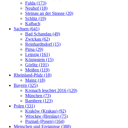
Fulda (173)
Neuhof (18)
Steinau an der Strasse (20)
Schlitz (19)
Kalbach
Sachsen (641)
Bad Schandau (49)
Zwickau (62)
Reinhardtsdorf (15)
Pirna (29)
Leipzig (161)
Königstein (15)
Görlitz (191)
Meißen (119)
Rheinland-Pfalz (18)
Mainz (18)
Bayern (325)
Kronach leuchtet 2016 (129)
München (73)
Bamberg (123)
Polen (331)
Kraków (Krakau) (92)
Wrocław (Breslau) (75)
Poznań (Posen) (164)
Menschen und Ereignisse (388)