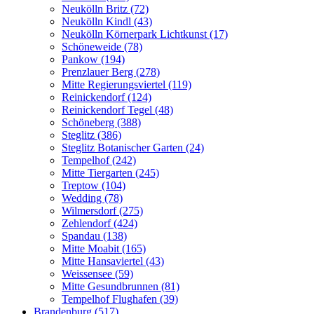
Neukölln Britz (72)
Neukölln Kindl (43)
Neukölln Körnerpark Lichtkunst (17)
Schöneweide (78)
Pankow (194)
Prenzlauer Berg (278)
Mitte Regierungsviertel (119)
Reinickendorf (124)
Reinickendorf Tegel (48)
Schöneberg (388)
Steglitz (386)
Steglitz Botanischer Garten (24)
Tempelhof (242)
Mitte Tiergarten (245)
Treptow (104)
Wedding (78)
Wilmersdorf (275)
Zehlendorf (424)
Spandau (138)
Mitte Moabit (165)
Mitte Hansaviertel (43)
Weissensee (59)
Mitte Gesundbrunnen (81)
Tempelhof Flughafen (39)
Brandenburg (517)