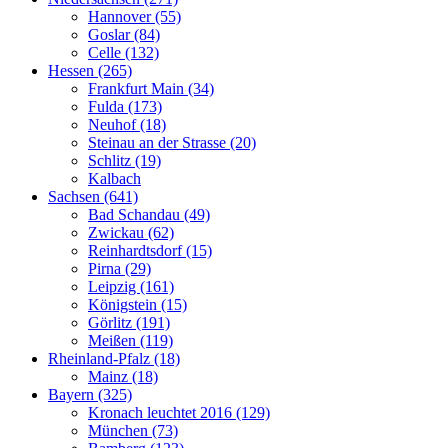
Hannover (55)
Goslar (84)
Celle (132)
Hessen (265)
Frankfurt Main (34)
Fulda (173)
Neuhof (18)
Steinau an der Strasse (20)
Schlitz (19)
Kalbach
Sachsen (641)
Bad Schandau (49)
Zwickau (62)
Reinhardtsdorf (15)
Pirna (29)
Leipzig (161)
Königstein (15)
Görlitz (191)
Meißen (119)
Rheinland-Pfalz (18)
Mainz (18)
Bayern (325)
Kronach leuchtet 2016 (129)
München (73)