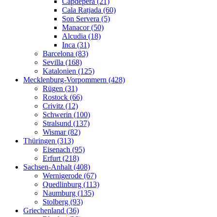
Capdepera (21)
Cala Ratjada (60)
Son Servera (5)
Manacor (50)
Alcudia (18)
Inca (31)
Barcelona (83)
Sevilla (168)
Katalonien (125)
Mecklenburg-Vorpommern (428)
Rügen (31)
Rostock (66)
Crivitz (12)
Schwerin (100)
Stralsund (137)
Wismar (82)
Thüringen (313)
Eisenach (95)
Erfurt (218)
Sachsen-Anhalt (408)
Wernigerode (67)
Quedlinburg (113)
Naumburg (135)
Stolberg (93)
Griechenland (36)