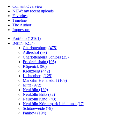
Content Overview
NEW: my recent uploads
Favorites
Timeline
The Author
Impressum
Portfolio (12161)
Berlin (6217)
Charlottenburg (475)
Adlershof (93)
Charlottenburg Schloss (35)
Friedrichshain (195)
Köpenick (86)
Kreuzberg (442)
Lichtenberg (125)
Marzahn-Hellersdorf (109)
Mitte (972)
Neukölln (130)
Neukölln Britz (72)
Neukölln Kindl (43)
Neukölln Körnerpark Lichtkunst (17)
Schöneweide (78)
Pankow (194)