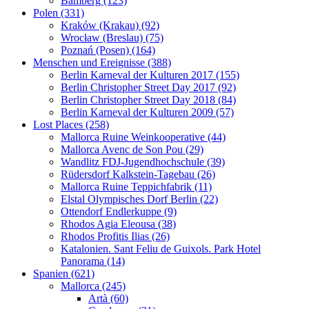
Bamberg (123)
Polen (331)
Kraków (Krakau) (92)
Wrocław (Breslau) (75)
Poznań (Posen) (164)
Menschen und Ereignisse (388)
Berlin Karneval der Kulturen 2017 (155)
Berlin Christopher Street Day 2017 (92)
Berlin Christopher Street Day 2018 (84)
Berlin Karneval der Kulturen 2009 (57)
Lost Places (258)
Mallorca Ruine Weinkooperative (44)
Mallorca Avenc de Son Pou (29)
Wandlitz FDJ-Jugendhochschule (39)
Rüdersdorf Kalkstein-Tagebau (26)
Mallorca Ruine Teppichfabrik (11)
Elstal Olympisches Dorf Berlin (22)
Ottendorf Endlerkuppe (9)
Rhodos Agia Eleousa (38)
Rhodos Profitis Ilias (26)
Katalonien. Sant Feliu de Guixols. Park Hotel
Panorama (14)
Spanien (621)
Mallorca (245)
Artà (60)