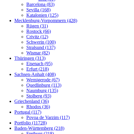
Barcelona (83)
Sevilla (168)
Katalonien (125)
Mecklenburg-Vorpommern (428)
Rügen (31)
Rostock (66)
Crivitz (12)
Schwerin (100)
Stralsund (137)
Wismar (82)
Thüringen (313)
Eisenach (95)
Erfurt (218)
Sachsen-Anhalt (408)
Wernigerode (67)
Quedlinburg (113)
Naumburg (135)
Stolberg (93)
Griechenland (36)
Rhodos (36)
Portugal (117)
Povoa de Varzim (117)
Portfolio (11728)
Baden-Württemberg (218)
Freiburg (218)