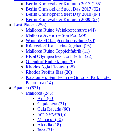
Berlin Karneval der Kulturen 2017 (155)
Berlin Christopher Street Day 2017 (92)
Berlin Christopher Street Day 2018 (84)
Berlin Karneval der Kulturen 2009 (57)
Lost Places (258)
Mallorca Ruine Weinkooperative (44)
Mallorca Avenc de Son Pou (29)
Wandlitz FDJ-Jugendhochschule (39)
Rüdersdorf Kalkstein-Tagebau (26)
Mallorca Ruine Teppichfabrik (11)
Elstal Olympisches Dorf Berlin (22)
Ottendorf Endlerkuppe (9)
Rhodos Agia Eleousa (38)
Rhodos Profitis Ilias (26)
Katalonien. Sant Feliu de Guixols. Park Hotel
Panorama (14)
Spanien (621)
Mallorca (245)
Artà (60)
Capdepera (21)
Cala Ratjada (60)
Son Servera (5)
Manacor (50)
Alcudia (18)
Inca (31)