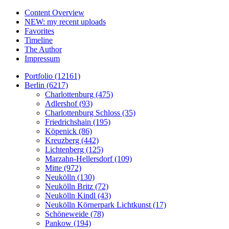
Content Overview
NEW: my recent uploads
Favorites
Timeline
The Author
Impressum
Portfolio (12161)
Berlin (6217)
Charlottenburg (475)
Adlershof (93)
Charlottenburg Schloss (35)
Friedrichshain (195)
Köpenick (86)
Kreuzberg (442)
Lichtenberg (125)
Marzahn-Hellersdorf (109)
Mitte (972)
Neukölln (130)
Neukölln Britz (72)
Neukölln Kindl (43)
Neukölln Körnerpark Lichtkunst (17)
Schöneweide (78)
Pankow (194)