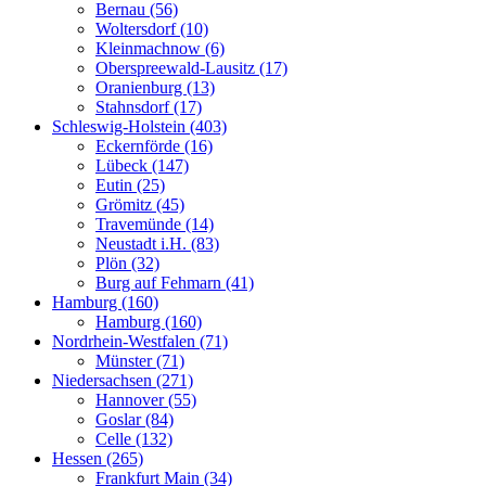
Bernau (56)
Woltersdorf (10)
Kleinmachnow (6)
Oberspreewald-Lausitz (17)
Oranienburg (13)
Stahnsdorf (17)
Schleswig-Holstein (403)
Eckernförde (16)
Lübeck (147)
Eutin (25)
Grömitz (45)
Travemünde (14)
Neustadt i.H. (83)
Plön (32)
Burg auf Fehmarn (41)
Hamburg (160)
Hamburg (160)
Nordrhein-Westfalen (71)
Münster (71)
Niedersachsen (271)
Hannover (55)
Goslar (84)
Celle (132)
Hessen (265)
Frankfurt Main (34)