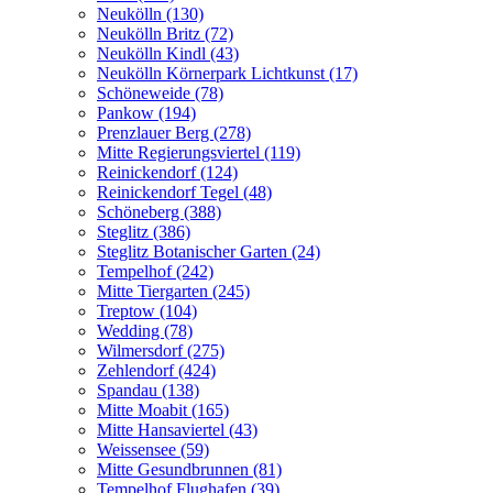
Neukölln (130)
Neukölln Britz (72)
Neukölln Kindl (43)
Neukölln Körnerpark Lichtkunst (17)
Schöneweide (78)
Pankow (194)
Prenzlauer Berg (278)
Mitte Regierungsviertel (119)
Reinickendorf (124)
Reinickendorf Tegel (48)
Schöneberg (388)
Steglitz (386)
Steglitz Botanischer Garten (24)
Tempelhof (242)
Mitte Tiergarten (245)
Treptow (104)
Wedding (78)
Wilmersdorf (275)
Zehlendorf (424)
Spandau (138)
Mitte Moabit (165)
Mitte Hansaviertel (43)
Weissensee (59)
Mitte Gesundbrunnen (81)
Tempelhof Flughafen (39)