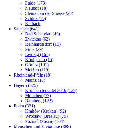
Fulda (173)
Neuhof (18)
Steinau an der Strasse (20)
Schlitz (19)
Kalbach
Sachsen (641)
Bad Schandau (49)
Zwickau (62)
Reinhardtsdorf (15)
Pirna (29)
Leipzig (161)
Königstein (15)
Görlitz (191)
Meißen (119)
Rheinland-Pfalz (18)
Mainz (18)
Bayern (325)
Kronach leuchtet 2016 (129)
München (73)
Bamberg (123)
Polen (331)
Kraków (Krakau) (92)
Wrocław (Breslau) (75)
Poznań (Posen) (164)
Menschen und Ereignisse (388)