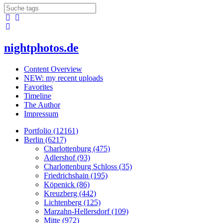
nightphotos.de
Content Overview
NEW: my recent uploads
Favorites
Timeline
The Author
Impressum
Portfolio (12161)
Berlin (6217)
Charlottenburg (475)
Adlershof (93)
Charlottenburg Schloss (35)
Friedrichshain (195)
Köpenick (86)
Kreuzberg (442)
Lichtenberg (125)
Marzahn-Hellersdorf (109)
Mitte (972)