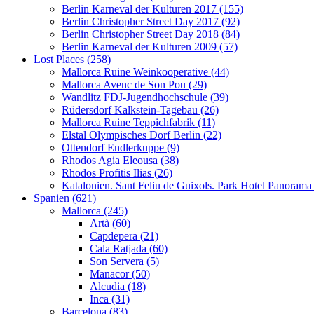
Berlin Karneval der Kulturen 2017 (155)
Berlin Christopher Street Day 2017 (92)
Berlin Christopher Street Day 2018 (84)
Berlin Karneval der Kulturen 2009 (57)
Lost Places (258)
Mallorca Ruine Weinkooperative (44)
Mallorca Avenc de Son Pou (29)
Wandlitz FDJ-Jugendhochschule (39)
Rüdersdorf Kalkstein-Tagebau (26)
Mallorca Ruine Teppichfabrik (11)
Elstal Olympisches Dorf Berlin (22)
Ottendorf Endlerkuppe (9)
Rhodos Agia Eleousa (38)
Rhodos Profitis Ilias (26)
Katalonien. Sant Feliu de Guixols. Park Hotel Panorama
Spanien (621)
Mallorca (245)
Artà (60)
Capdepera (21)
Cala Ratjada (60)
Son Servera (5)
Manacor (50)
Alcudia (18)
Inca (31)
Barcelona (83)