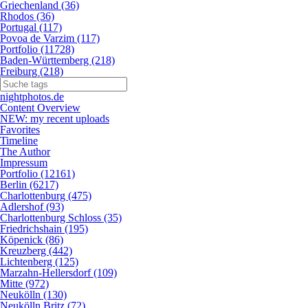
Griechenland (36)
Rhodos (36)
Portugal (117)
Povoa de Varzim (117)
Portfolio (11728)
Baden-Württemberg (218)
Freiburg (218)
nightphotos.de
Content Overview
NEW: my recent uploads
Favorites
Timeline
The Author
Impressum
Portfolio (12161)
Berlin (6217)
Charlottenburg (475)
Adlershof (93)
Charlottenburg Schloss (35)
Friedrichshain (195)
Köpenick (86)
Kreuzberg (442)
Lichtenberg (125)
Marzahn-Hellersdorf (109)
Mitte (972)
Neukölln (130)
Neukölln Britz (72)