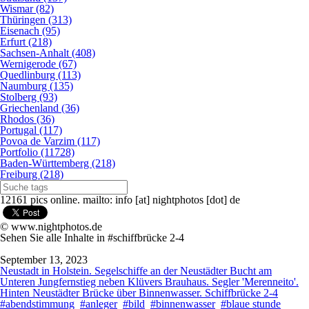
Wismar (82)
Thüringen (313)
Eisenach (95)
Erfurt (218)
Sachsen-Anhalt (408)
Wernigerode (67)
Quedlinburg (113)
Naumburg (135)
Stolberg (93)
Griechenland (36)
Rhodos (36)
Portugal (117)
Povoa de Varzim (117)
Portfolio (11728)
Baden-Württemberg (218)
Freiburg (218)
12161 pics online. mailto: info [at] nightphotos [dot] de
© www.nightphotos.de
Sehen Sie alle Inhalte in #schiffbrücke 2-4
September 13, 2023
Neustadt in Holstein. Segelschiffe an der Neustädter Bucht am
Unteren Jungfernstieg neben Klüvers Brauhaus. Segler 'Merenneito'.
Hinten Neustädter Brücke über Binnenwasser. Schiffbrücke 2-4
#abendstimmung
#anleger
#bild
#binnenwasser
#blaue stunde