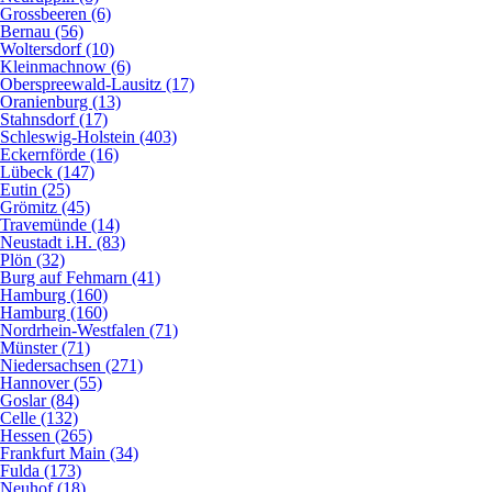
Grossbeeren (6)
Bernau (56)
Woltersdorf (10)
Kleinmachnow (6)
Oberspreewald-Lausitz (17)
Oranienburg (13)
Stahnsdorf (17)
Schleswig-Holstein (403)
Eckernförde (16)
Lübeck (147)
Eutin (25)
Grömitz (45)
Travemünde (14)
Neustadt i.H. (83)
Plön (32)
Burg auf Fehmarn (41)
Hamburg (160)
Hamburg (160)
Nordrhein-Westfalen (71)
Münster (71)
Niedersachsen (271)
Hannover (55)
Goslar (84)
Celle (132)
Hessen (265)
Frankfurt Main (34)
Fulda (173)
Neuhof (18)