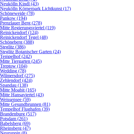
Neukölln Kindl (43)
Neukölln Körnerpark Lichtkunst (17)
Schöneweide (78)
Pankow (194)
Prenzlauer Berg (278)
Mitte Regierungsviertel (119)
Reinickendorf (124)
Reinickendorf Tegel (48)
Schöneberg (388)
Steglitz (386)
Steglitz Botanischer Garten (24)
Tempelhof (242)
Mitte Tiergarten (245)
Treptow (104)
Wedding (78)
Wilmersdorf (275)
Zehlendorf (424)
Spandau (138)
Mitte Moabit (165)
Mitte Hansaviertel (43)
Weissensee (59)
Mitte Gesundbrunnen (81)
Tempelhof Flughafen (39)
Brandenburg (517)
Potsdam (261)
Babelsberg (69)
Rheinsberg (47)
Neuruppin (8)