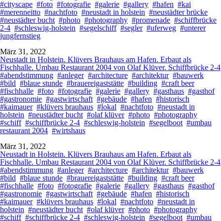
#cityscape
#foto
#fotografie
#galerie
#gallery
#hafen
#kai
#merenneitto
#nachtfoto
#neustadt in holstein
#neustädter brücke
#neustädter bucht
#photo
#photography
#promenade
#schiffbrücke
2-4
#schleswig-holstein
#segelschiff
#segler
#uferweg
#unterer
jungfernstieg
März 31, 2022
Neustadt in Holstein. Klüvers Brauhaus am Hafen. Erbaut als
Fischhalle. Umbau Restaurant 2004 von Olaf Klüver. Schiffbrücke 2-4
#abendstimmung
#anleger
#architecture
#architektur
#bauwerk
#bild
#blaue stunde
#brauereigaststätte
#building
#craft beer
#fischhalle
#foto
#fotografie
#galerie
#gallery
#gasthaus
#gasthof
#gastronomie
#gastwirtschaft
#gebäude
#hafen
#historisch
#kaimauer
#klüvers brauhaus
#lokal
#nachtfoto
#neustadt in
holstein
#neustädter bucht
#olaf klüver
#photo
#photography
#schiff
#schiffbrücke 2-4
#schleswig-holstein
#segelboot
#umbau
restaurant 2004
#wirtshaus
März 31, 2022
Neustadt in Holstein. Klüvers Brauhaus am Hafen. Erbaut als
Fischhalle. Umbau Restaurant 2004 von Olaf Klüver. Schiffbrücke 2-4
#abendstimmung
#anleger
#architecture
#architektur
#bauwerk
#bild
#blaue stunde
#brauereigaststätte
#building
#craft beer
#fischhalle
#foto
#fotografie
#galerie
#gallery
#gasthaus
#gasthof
#gastronomie
#gastwirtschaft
#gebäude
#hafen
#historisch
#kaimauer
#klüvers brauhaus
#lokal
#nachtfoto
#neustadt in
holstein
#neustädter bucht
#olaf klüver
#photo
#photography
#schiff
#schiffbrücke 2-4
#schleswig-holstein
#segelboot
#umbau