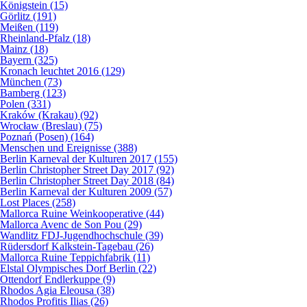
Königstein (15)
Görlitz (191)
Meißen (119)
Rheinland-Pfalz (18)
Mainz (18)
Bayern (325)
Kronach leuchtet 2016 (129)
München (73)
Bamberg (123)
Polen (331)
Kraków (Krakau) (92)
Wrocław (Breslau) (75)
Poznań (Posen) (164)
Menschen und Ereignisse (388)
Berlin Karneval der Kulturen 2017 (155)
Berlin Christopher Street Day 2017 (92)
Berlin Christopher Street Day 2018 (84)
Berlin Karneval der Kulturen 2009 (57)
Lost Places (258)
Mallorca Ruine Weinkooperative (44)
Mallorca Avenc de Son Pou (29)
Wandlitz FDJ-Jugendhochschule (39)
Rüdersdorf Kalkstein-Tagebau (26)
Mallorca Ruine Teppichfabrik (11)
Elstal Olympisches Dorf Berlin (22)
Ottendorf Endlerkuppe (9)
Rhodos Agia Eleousa (38)
Rhodos Profitis Ilias (26)