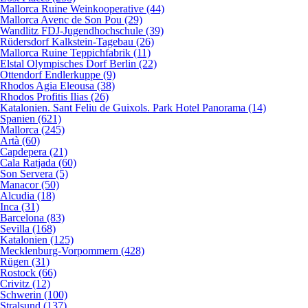
Mallorca Ruine Weinkooperative (44)
Mallorca Avenc de Son Pou (29)
Wandlitz FDJ-Jugendhochschule (39)
Rüdersdorf Kalkstein-Tagebau (26)
Mallorca Ruine Teppichfabrik (11)
Elstal Olympisches Dorf Berlin (22)
Ottendorf Endlerkuppe (9)
Rhodos Agia Eleousa (38)
Rhodos Profitis Ilias (26)
Katalonien. Sant Feliu de Guixols. Park Hotel Panorama (14)
Spanien (621)
Mallorca (245)
Artà (60)
Capdepera (21)
Cala Ratjada (60)
Son Servera (5)
Manacor (50)
Alcudia (18)
Inca (31)
Barcelona (83)
Sevilla (168)
Katalonien (125)
Mecklenburg-Vorpommern (428)
Rügen (31)
Rostock (66)
Crivitz (12)
Schwerin (100)
Stralsund (137)