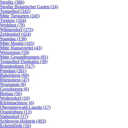
Steglitz (386)
Steglitz Botanischer Garten (24)
Tempelhof (242)
Mitte Tiergarten (245)
Treptow (104)
Wedding (78)
Wilmersdorf (275)
Zehlendorf (424)
Spandau (138)
Mitte Moabit (165)
Mitte Hansaviertel (43)
Weissensee (59)
Mitte Gesundbrunnen (81)
Tempelhof Flughafen (39)
Brandenburg (517)
Potsdam (261)
Babelsberg (69)
Rheinsberg (47)
Neuruppin (8)
Grossbeeren (6)
Bernau (56)
Woltersdorf (10)
Kleinmachnow (6)
Oberspreewald-Lausitz (17)
Oranienburg (13)
Stahnsdorf (17)
Schleswig-Holstein (403)
Eckernförde (16)