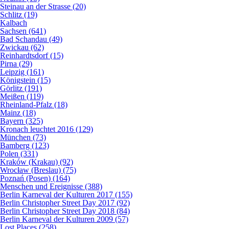
Steinau an der Strasse (20)
Schlitz (19)
Kalbach
Sachsen (641)
Bad Schandau (49)
Zwickau (62)
Reinhardtsdorf (15)
Pirna (29)
Leipzig (161)
Königstein (15)
Görlitz (191)
Meißen (119)
Rheinland-Pfalz (18)
Mainz (18)
Bayern (325)
Kronach leuchtet 2016 (129)
München (73)
Bamberg (123)
Polen (331)
Kraków (Krakau) (92)
Wrocław (Breslau) (75)
Poznań (Posen) (164)
Menschen und Ereignisse (388)
Berlin Karneval der Kulturen 2017 (155)
Berlin Christopher Street Day 2017 (92)
Berlin Christopher Street Day 2018 (84)
Berlin Karneval der Kulturen 2009 (57)
Lost Places (258)