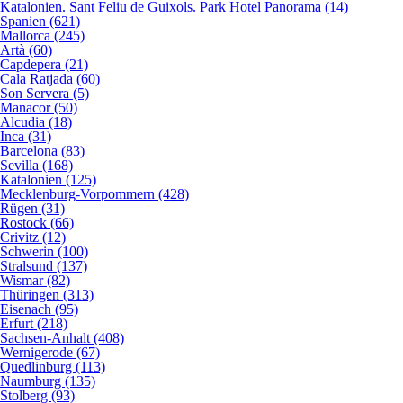
Katalonien. Sant Feliu de Guixols. Park Hotel Panorama (14)
Spanien (621)
Mallorca (245)
Artà (60)
Capdepera (21)
Cala Ratjada (60)
Son Servera (5)
Manacor (50)
Alcudia (18)
Inca (31)
Barcelona (83)
Sevilla (168)
Katalonien (125)
Mecklenburg-Vorpommern (428)
Rügen (31)
Rostock (66)
Crivitz (12)
Schwerin (100)
Stralsund (137)
Wismar (82)
Thüringen (313)
Eisenach (95)
Erfurt (218)
Sachsen-Anhalt (408)
Wernigerode (67)
Quedlinburg (113)
Naumburg (135)
Stolberg (93)