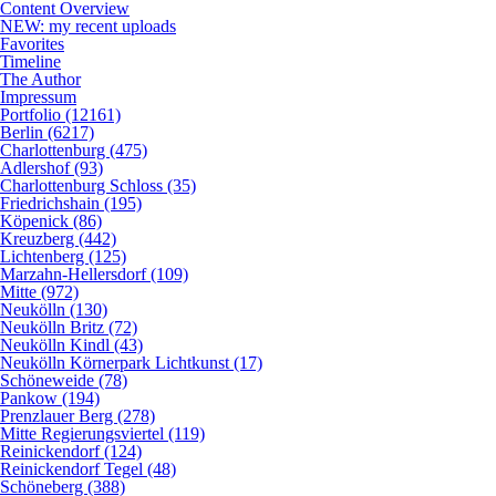
Content Overview
NEW: my recent uploads
Favorites
Timeline
The Author
Impressum
Portfolio (12161)
Berlin (6217)
Charlottenburg (475)
Adlershof (93)
Charlottenburg Schloss (35)
Friedrichshain (195)
Köpenick (86)
Kreuzberg (442)
Lichtenberg (125)
Marzahn-Hellersdorf (109)
Mitte (972)
Neukölln (130)
Neukölln Britz (72)
Neukölln Kindl (43)
Neukölln Körnerpark Lichtkunst (17)
Schöneweide (78)
Pankow (194)
Prenzlauer Berg (278)
Mitte Regierungsviertel (119)
Reinickendorf (124)
Reinickendorf Tegel (48)
Schöneberg (388)