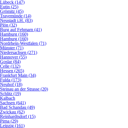
Lübeck (147)
Eutin (25)
Grömitz (45)
Travemünde (14)
Neustadt i.H. (83)
Plön (32)
Burg auf Fehmarn (41)
Hamburg (160)
Hamburg (160)
Nordrhein-Westfalen (71)
Münster (71)
Niedersachsen (271)
Hannover (55)
Goslar (84)
Celle (132)
Hessen (265)
Frankfurt Main (34)
Fulda (173)
Neuhof (18)
Steinau an der Strasse (20)
Schlitz (19)
Kalbach
Sachsen (641)
Bad Schandau (49)
Zwickau (62)
Reinhardtsdorf (15)
Pirna (29)
Leipzig (161)