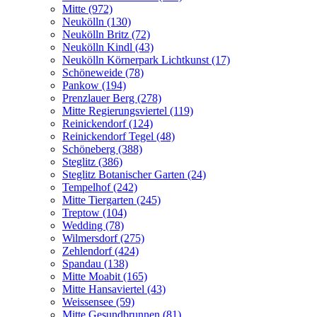
Mitte (972)
Neukölln (130)
Neukölln Britz (72)
Neukölln Kindl (43)
Neukölln Körnerpark Lichtkunst (17)
Schöneweide (78)
Pankow (194)
Prenzlauer Berg (278)
Mitte Regierungsviertel (119)
Reinickendorf (124)
Reinickendorf Tegel (48)
Schöneberg (388)
Steglitz (386)
Steglitz Botanischer Garten (24)
Tempelhof (242)
Mitte Tiergarten (245)
Treptow (104)
Wedding (78)
Wilmersdorf (275)
Zehlendorf (424)
Spandau (138)
Mitte Moabit (165)
Mitte Hansaviertel (43)
Weissensee (59)
Mitte Gesundbrunnen (81)