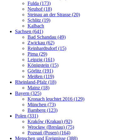
Fulda (173)
Neuhof (18)
Steinau an der Strasse (20)
Schlitz (19)
Kalbach
Sachsen (641)
Bad Schandau (49)
Zwickau (62)
Reinhardtsdorf (15)
Pirna (29)
Leipzig (161)
Königstein (15)
Görlitz (191)
Meißen (119)
Rheinland-Pfalz (18)
Mainz (18)
Bayern (325)
Kronach leuchtet 2016 (129)
München (73)
Bamberg (123)
Polen (331)
Kraków (Krakau) (92)
Wrocław (Breslau) (75)
Poznań (Posen) (164)
Menschen und Ereignisse (388)