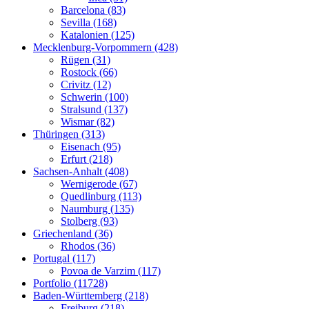
Barcelona (83)
Sevilla (168)
Katalonien (125)
Mecklenburg-Vorpommern (428)
Rügen (31)
Rostock (66)
Crivitz (12)
Schwerin (100)
Stralsund (137)
Wismar (82)
Thüringen (313)
Eisenach (95)
Erfurt (218)
Sachsen-Anhalt (408)
Wernigerode (67)
Quedlinburg (113)
Naumburg (135)
Stolberg (93)
Griechenland (36)
Rhodos (36)
Portugal (117)
Povoa de Varzim (117)
Portfolio (11728)
Baden-Württemberg (218)
Freiburg (218)