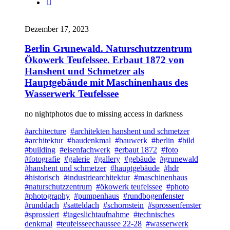
Dezember 17, 2023
Berlin Grunewald. Naturschutzzentrum
Ökowerk Teufelssee. Erbaut 1872 von
Hanshent und Schmetzer als
Hauptgebäude mit Maschinenhaus des
Wasserwerk Teufelssee
no nightphotos due to missing access in darkness
#architecture
#architekten hanshent und schmetzer
#architektur
#baudenkmal
#bauwerk
#berlin
#bild
#building
#eisenfachwerk
#erbaut 1872
#foto
#fotografie
#galerie
#gallery
#gebäude
#grunewald
#hanshent und schmetzer
#hauptgebäude
#hdr
#historisch
#industriearchitektur
#maschinenhaus
#naturschutzzentrum
#ökowerk teufelssee
#photo
#photography
#pumpenhaus
#rundbogenfenster
#runddach
#satteldach
#schornstein
#sprossenfenster
#sprossiert
#tageslichtaufnahme
#technisches
denkmal
#teufelsseechaussee 22-28
#wasserwerk