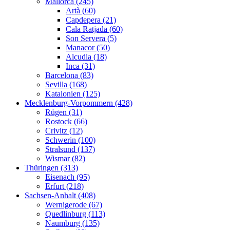
Mallorca (245)
Artà (60)
Capdepera (21)
Cala Ratjada (60)
Son Servera (5)
Manacor (50)
Alcudia (18)
Inca (31)
Barcelona (83)
Sevilla (168)
Katalonien (125)
Mecklenburg-Vorpommern (428)
Rügen (31)
Rostock (66)
Crivitz (12)
Schwerin (100)
Stralsund (137)
Wismar (82)
Thüringen (313)
Eisenach (95)
Erfurt (218)
Sachsen-Anhalt (408)
Wernigerode (67)
Quedlinburg (113)
Naumburg (135)