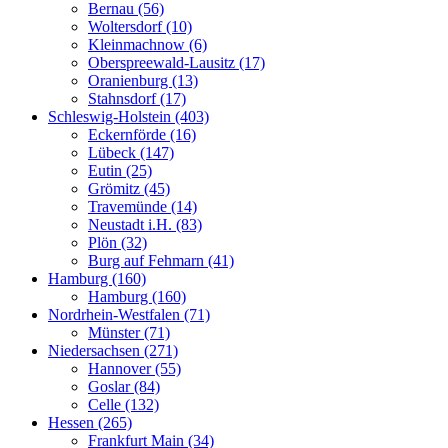
Bernau (56)
Woltersdorf (10)
Kleinmachnow (6)
Oberspreewald-Lausitz (17)
Oranienburg (13)
Stahnsdorf (17)
Schleswig-Holstein (403)
Eckernförde (16)
Lübeck (147)
Eutin (25)
Grömitz (45)
Travemünde (14)
Neustadt i.H. (83)
Plön (32)
Burg auf Fehmarn (41)
Hamburg (160)
Hamburg (160)
Nordrhein-Westfalen (71)
Münster (71)
Niedersachsen (271)
Hannover (55)
Goslar (84)
Celle (132)
Hessen (265)
Frankfurt Main (34)