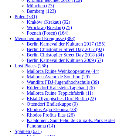
Kronach leuchtet 2016 (129)
München (73)
Bamberg (123)
Polen (331)
Kraków (Krakau) (92)
Wrocław (Breslau) (75)
Poznań (Posen) (164)
Menschen und Ereignisse (388)
Berlin Karneval der Kulturen 2017 (155)
Berlin Christopher Street Day 2017 (92)
Berlin Christopher Street Day 2018 (84)
Berlin Karneval der Kulturen 2009 (57)
Lost Places (258)
Mallorca Ruine Weinkooperative (44)
Mallorca Avenc de Son Pou (29)
Wandlitz FDJ-Jugendhochschule (39)
Rüdersdorf Kalkstein-Tagebau (26)
Mallorca Ruine Teppichfabrik (11)
Elstal Olympisches Dorf Berlin (22)
Ottendorf Endlerkuppe (9)
Rhodos Agia Eleousa (38)
Rhodos Profitis Ilias (26)
Katalonien. Sant Feliu de Guixols. Park Hotel
Panorama (14)
Spanien (621)