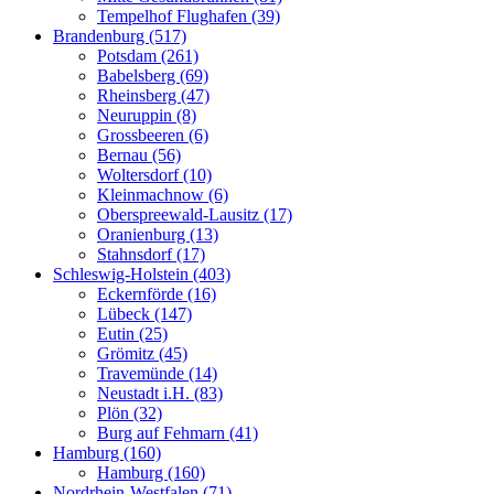
Tempelhof Flughafen (39)
Brandenburg (517)
Potsdam (261)
Babelsberg (69)
Rheinsberg (47)
Neuruppin (8)
Grossbeeren (6)
Bernau (56)
Woltersdorf (10)
Kleinmachnow (6)
Oberspreewald-Lausitz (17)
Oranienburg (13)
Stahnsdorf (17)
Schleswig-Holstein (403)
Eckernförde (16)
Lübeck (147)
Eutin (25)
Grömitz (45)
Travemünde (14)
Neustadt i.H. (83)
Plön (32)
Burg auf Fehmarn (41)
Hamburg (160)
Hamburg (160)
Nordrhein-Westfalen (71)