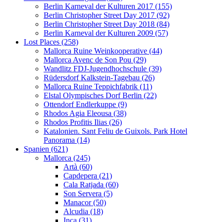
Berlin Karneval der Kulturen 2017 (155)
Berlin Christopher Street Day 2017 (92)
Berlin Christopher Street Day 2018 (84)
Berlin Karneval der Kulturen 2009 (57)
Lost Places (258)
Mallorca Ruine Weinkooperative (44)
Mallorca Avenc de Son Pou (29)
Wandlitz FDJ-Jugendhochschule (39)
Rüdersdorf Kalkstein-Tagebau (26)
Mallorca Ruine Teppichfabrik (11)
Elstal Olympisches Dorf Berlin (22)
Ottendorf Endlerkuppe (9)
Rhodos Agia Eleousa (38)
Rhodos Profitis Ilias (26)
Katalonien. Sant Feliu de Guixols. Park Hotel
Panorama (14)
Spanien (621)
Mallorca (245)
Artà (60)
Capdepera (21)
Cala Ratjada (60)
Son Servera (5)
Manacor (50)
Alcudia (18)
Inca (31)