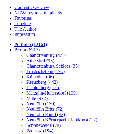
Content Overview
NEW: my recent uploads
Favorites
Timeline
The Author
Impressum
Portfolio (12161)
Berlin (6217)
Charlottenburg (475)
Adlershof (93)
Charlottenburg Schloss (35)
Friedrichshain (195)
Köpenick (86)
Kreuzberg (442)
Lichtenberg (125)
Marzahn-Hellersdorf (109)
Mitte (972)
Neukölln (130)
Neukölln Britz (72)
Neukölln Kindl (43)
Neukölln Körnerpark Lichtkunst (17)
Schöneweide (78)
Pankow (194)