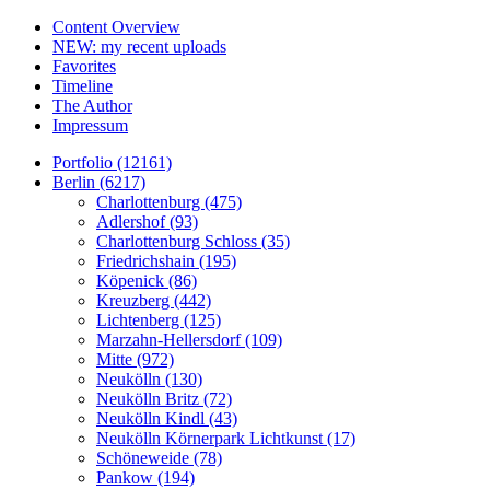
Content Overview
NEW: my recent uploads
Favorites
Timeline
The Author
Impressum
Portfolio (12161)
Berlin (6217)
Charlottenburg (475)
Adlershof (93)
Charlottenburg Schloss (35)
Friedrichshain (195)
Köpenick (86)
Kreuzberg (442)
Lichtenberg (125)
Marzahn-Hellersdorf (109)
Mitte (972)
Neukölln (130)
Neukölln Britz (72)
Neukölln Kindl (43)
Neukölln Körnerpark Lichtkunst (17)
Schöneweide (78)
Pankow (194)