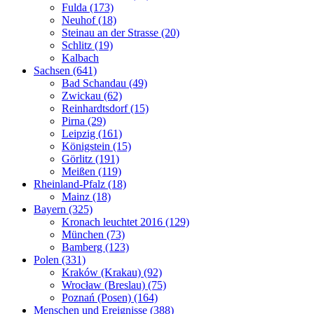
Fulda (173)
Neuhof (18)
Steinau an der Strasse (20)
Schlitz (19)
Kalbach
Sachsen (641)
Bad Schandau (49)
Zwickau (62)
Reinhardtsdorf (15)
Pirna (29)
Leipzig (161)
Königstein (15)
Görlitz (191)
Meißen (119)
Rheinland-Pfalz (18)
Mainz (18)
Bayern (325)
Kronach leuchtet 2016 (129)
München (73)
Bamberg (123)
Polen (331)
Kraków (Krakau) (92)
Wrocław (Breslau) (75)
Poznań (Posen) (164)
Menschen und Ereignisse (388)