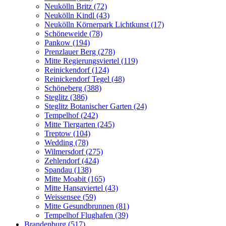
Neukölln Britz (72)
Neukölln Kindl (43)
Neukölln Körnerpark Lichtkunst (17)
Schöneweide (78)
Pankow (194)
Prenzlauer Berg (278)
Mitte Regierungsviertel (119)
Reinickendorf (124)
Reinickendorf Tegel (48)
Schöneberg (388)
Steglitz (386)
Steglitz Botanischer Garten (24)
Tempelhof (242)
Mitte Tiergarten (245)
Treptow (104)
Wedding (78)
Wilmersdorf (275)
Zehlendorf (424)
Spandau (138)
Mitte Moabit (165)
Mitte Hansaviertel (43)
Weissensee (59)
Mitte Gesundbrunnen (81)
Tempelhof Flughafen (39)
Brandenburg (517)