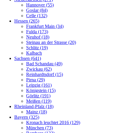
Hannover (55)
Goslar (84)
Celle (132)
Hessen (265)
Frankfurt Main (34)
Fulda (173)
Neuhof (18)
Steinau an der Strasse (20)
Schlitz (19)
Kalbach
Sachsen (641)
Bad Schandau (49)
Zwickau (62)
Reinhardtsdorf (15)
Pirna (29)
Leipzig (161)
Königstein (15)
Görlitz (191)
Meißen (119)
Rheinland-Pfalz (18)
Mainz (18)
Bayern (325)
Kronach leuchtet 2016 (129)
München (73)