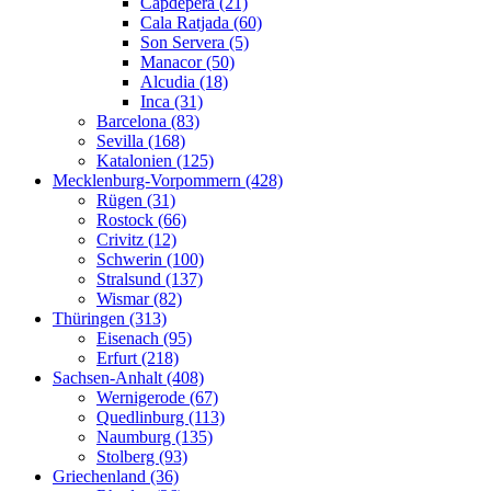
Capdepera (21)
Cala Ratjada (60)
Son Servera (5)
Manacor (50)
Alcudia (18)
Inca (31)
Barcelona (83)
Sevilla (168)
Katalonien (125)
Mecklenburg-Vorpommern (428)
Rügen (31)
Rostock (66)
Crivitz (12)
Schwerin (100)
Stralsund (137)
Wismar (82)
Thüringen (313)
Eisenach (95)
Erfurt (218)
Sachsen-Anhalt (408)
Wernigerode (67)
Quedlinburg (113)
Naumburg (135)
Stolberg (93)
Griechenland (36)