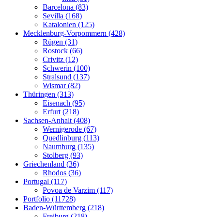
Barcelona (83)
Sevilla (168)
Katalonien (125)
Mecklenburg-Vorpommern (428)
Rügen (31)
Rostock (66)
Crivitz (12)
Schwerin (100)
Stralsund (137)
Wismar (82)
Thüringen (313)
Eisenach (95)
Erfurt (218)
Sachsen-Anhalt (408)
Wernigerode (67)
Quedlinburg (113)
Naumburg (135)
Stolberg (93)
Griechenland (36)
Rhodos (36)
Portugal (117)
Povoa de Varzim (117)
Portfolio (11728)
Baden-Württemberg (218)
Freiburg (218)