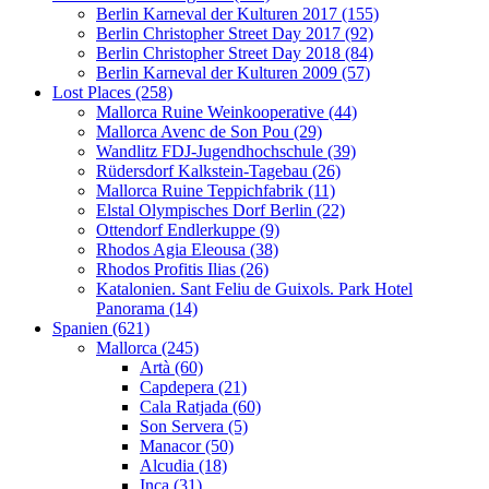
Berlin Karneval der Kulturen 2017 (155)
Berlin Christopher Street Day 2017 (92)
Berlin Christopher Street Day 2018 (84)
Berlin Karneval der Kulturen 2009 (57)
Lost Places (258)
Mallorca Ruine Weinkooperative (44)
Mallorca Avenc de Son Pou (29)
Wandlitz FDJ-Jugendhochschule (39)
Rüdersdorf Kalkstein-Tagebau (26)
Mallorca Ruine Teppichfabrik (11)
Elstal Olympisches Dorf Berlin (22)
Ottendorf Endlerkuppe (9)
Rhodos Agia Eleousa (38)
Rhodos Profitis Ilias (26)
Katalonien. Sant Feliu de Guixols. Park Hotel
Panorama (14)
Spanien (621)
Mallorca (245)
Artà (60)
Capdepera (21)
Cala Ratjada (60)
Son Servera (5)
Manacor (50)
Alcudia (18)
Inca (31)