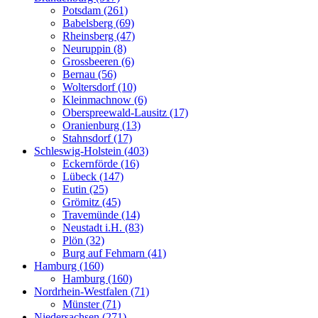
Potsdam (261)
Babelsberg (69)
Rheinsberg (47)
Neuruppin (8)
Grossbeeren (6)
Bernau (56)
Woltersdorf (10)
Kleinmachnow (6)
Oberspreewald-Lausitz (17)
Oranienburg (13)
Stahnsdorf (17)
Schleswig-Holstein (403)
Eckernförde (16)
Lübeck (147)
Eutin (25)
Grömitz (45)
Travemünde (14)
Neustadt i.H. (83)
Plön (32)
Burg auf Fehmarn (41)
Hamburg (160)
Hamburg (160)
Nordrhein-Westfalen (71)
Münster (71)
Niedersachsen (271)