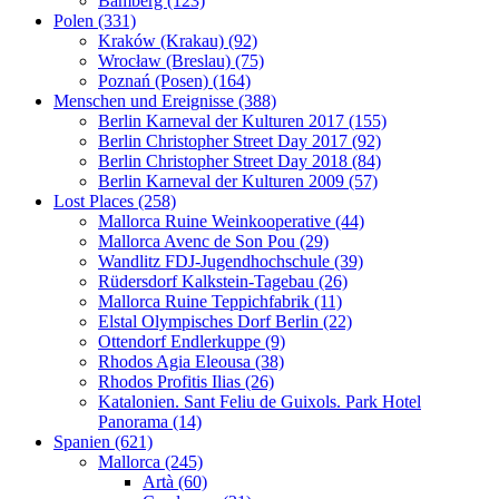
Bamberg (123)
Polen (331)
Kraków (Krakau) (92)
Wrocław (Breslau) (75)
Poznań (Posen) (164)
Menschen und Ereignisse (388)
Berlin Karneval der Kulturen 2017 (155)
Berlin Christopher Street Day 2017 (92)
Berlin Christopher Street Day 2018 (84)
Berlin Karneval der Kulturen 2009 (57)
Lost Places (258)
Mallorca Ruine Weinkooperative (44)
Mallorca Avenc de Son Pou (29)
Wandlitz FDJ-Jugendhochschule (39)
Rüdersdorf Kalkstein-Tagebau (26)
Mallorca Ruine Teppichfabrik (11)
Elstal Olympisches Dorf Berlin (22)
Ottendorf Endlerkuppe (9)
Rhodos Agia Eleousa (38)
Rhodos Profitis Ilias (26)
Katalonien. Sant Feliu de Guixols. Park Hotel
Panorama (14)
Spanien (621)
Mallorca (245)
Artà (60)