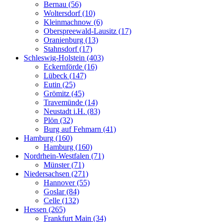
Bernau (56)
Woltersdorf (10)
Kleinmachnow (6)
Oberspreewald-Lausitz (17)
Oranienburg (13)
Stahnsdorf (17)
Schleswig-Holstein (403)
Eckernförde (16)
Lübeck (147)
Eutin (25)
Grömitz (45)
Travemünde (14)
Neustadt i.H. (83)
Plön (32)
Burg auf Fehmarn (41)
Hamburg (160)
Hamburg (160)
Nordrhein-Westfalen (71)
Münster (71)
Niedersachsen (271)
Hannover (55)
Goslar (84)
Celle (132)
Hessen (265)
Frankfurt Main (34)