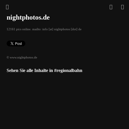
nightphotos.de
12161 pics online. mailto: info [at] nightphotos [dot] de
© www.nightphotos.de
Sehen Sie alle Inhalte in #regionalbahn