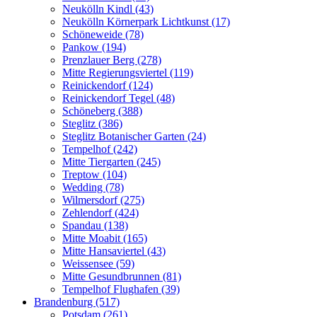
Neukölln Kindl (43)
Neukölln Körnerpark Lichtkunst (17)
Schöneweide (78)
Pankow (194)
Prenzlauer Berg (278)
Mitte Regierungsviertel (119)
Reinickendorf (124)
Reinickendorf Tegel (48)
Schöneberg (388)
Steglitz (386)
Steglitz Botanischer Garten (24)
Tempelhof (242)
Mitte Tiergarten (245)
Treptow (104)
Wedding (78)
Wilmersdorf (275)
Zehlendorf (424)
Spandau (138)
Mitte Moabit (165)
Mitte Hansaviertel (43)
Weissensee (59)
Mitte Gesundbrunnen (81)
Tempelhof Flughafen (39)
Brandenburg (517)
Potsdam (261)