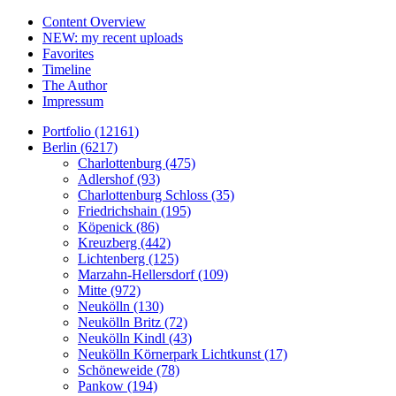
Content Overview
NEW: my recent uploads
Favorites
Timeline
The Author
Impressum
Portfolio (12161)
Berlin (6217)
Charlottenburg (475)
Adlershof (93)
Charlottenburg Schloss (35)
Friedrichshain (195)
Köpenick (86)
Kreuzberg (442)
Lichtenberg (125)
Marzahn-Hellersdorf (109)
Mitte (972)
Neukölln (130)
Neukölln Britz (72)
Neukölln Kindl (43)
Neukölln Körnerpark Lichtkunst (17)
Schöneweide (78)
Pankow (194)