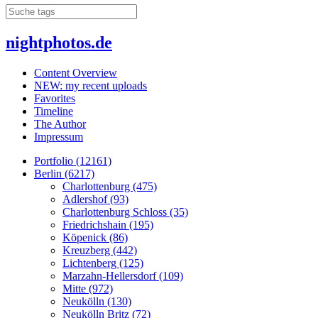
nightphotos.de
Content Overview
NEW: my recent uploads
Favorites
Timeline
The Author
Impressum
Portfolio (12161)
Berlin (6217)
Charlottenburg (475)
Adlershof (93)
Charlottenburg Schloss (35)
Friedrichshain (195)
Köpenick (86)
Kreuzberg (442)
Lichtenberg (125)
Marzahn-Hellersdorf (109)
Mitte (972)
Neukölln (130)
Neukölln Britz (72)