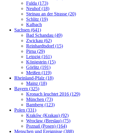
Fulda (173)
Neuhof (18)
Steinau an der Strasse (20)
Schlitz (19)
Kalbach
Sachsen (641)
Bad Schandau (49)
Zwickau (62)
Reinhardtsdorf (15)
Pirna (29)
Leipzig (161)
Königstein (15)
Görlitz (191)
Meißen (119)
Rheinland-Pfalz (18)
Mainz (18)
Bayern (325)
Kronach leuchtet 2016 (129)
München (73)
Bamberg (123)
Polen (331)
Kraków (Krakau) (92)
Wrocław (Breslau) (75)
Poznań (Posen) (164)
Menschen und Ereignisse (388)