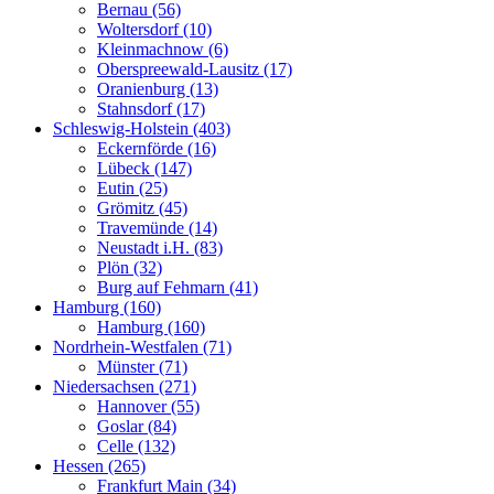
Bernau (56)
Woltersdorf (10)
Kleinmachnow (6)
Oberspreewald-Lausitz (17)
Oranienburg (13)
Stahnsdorf (17)
Schleswig-Holstein (403)
Eckernförde (16)
Lübeck (147)
Eutin (25)
Grömitz (45)
Travemünde (14)
Neustadt i.H. (83)
Plön (32)
Burg auf Fehmarn (41)
Hamburg (160)
Hamburg (160)
Nordrhein-Westfalen (71)
Münster (71)
Niedersachsen (271)
Hannover (55)
Goslar (84)
Celle (132)
Hessen (265)
Frankfurt Main (34)