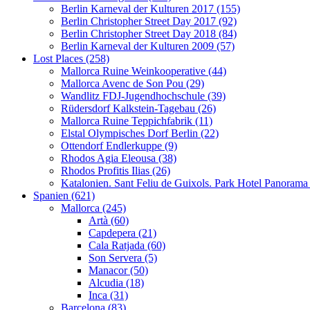
Berlin Karneval der Kulturen 2017 (155)
Berlin Christopher Street Day 2017 (92)
Berlin Christopher Street Day 2018 (84)
Berlin Karneval der Kulturen 2009 (57)
Lost Places (258)
Mallorca Ruine Weinkooperative (44)
Mallorca Avenc de Son Pou (29)
Wandlitz FDJ-Jugendhochschule (39)
Rüdersdorf Kalkstein-Tagebau (26)
Mallorca Ruine Teppichfabrik (11)
Elstal Olympisches Dorf Berlin (22)
Ottendorf Endlerkuppe (9)
Rhodos Agia Eleousa (38)
Rhodos Profitis Ilias (26)
Katalonien. Sant Feliu de Guixols. Park Hotel Panorama
Spanien (621)
Mallorca (245)
Artà (60)
Capdepera (21)
Cala Ratjada (60)
Son Servera (5)
Manacor (50)
Alcudia (18)
Inca (31)
Barcelona (83)