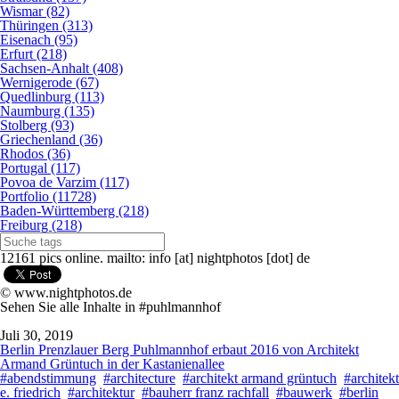
Wismar (82)
Thüringen (313)
Eisenach (95)
Erfurt (218)
Sachsen-Anhalt (408)
Wernigerode (67)
Quedlinburg (113)
Naumburg (135)
Stolberg (93)
Griechenland (36)
Rhodos (36)
Portugal (117)
Povoa de Varzim (117)
Portfolio (11728)
Baden-Württemberg (218)
Freiburg (218)
12161 pics online. mailto: info [at] nightphotos [dot] de
© www.nightphotos.de
Sehen Sie alle Inhalte in #puhlmannhof
Juli 30, 2019
Berlin Prenzlauer Berg Puhlmannhof erbaut 2016 von Architekt
Armand Grüntuch in der Kastanienallee
#abendstimmung
#architecture
#architekt armand grüntuch
#architekt
e. friedrich
#architektur
#bauherr franz rachfall
#bauwerk
#berlin