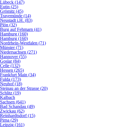
Lübeck (147)
Eutin (25)
Grömitz (45)
Travemünde (14)
Neustadt i.H. (83)
Plön (32)
Burg auf Fehmarn (41)
Hamburg (160)
Hamburg (160)
Nordrhein-Westfalen (71)
Münster (71)
Niedersachsen (271)
Hannover (55)
Goslar (84)
Celle (132)
Hessen (265)
Frankfurt Main (34)
Fulda (173)
Neuhof (18)
Steinau an der Strasse (20)
Schlitz (19)
Kalbach
Sachsen (641)
Bad Schandau (49)
Zwickau (62)
Reinhardtsdorf (15)
Pirna (29)
Leipzig (161)