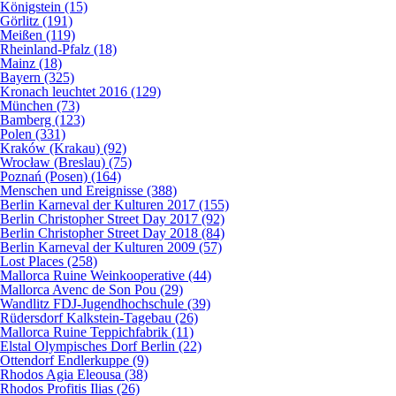
Königstein (15)
Görlitz (191)
Meißen (119)
Rheinland-Pfalz (18)
Mainz (18)
Bayern (325)
Kronach leuchtet 2016 (129)
München (73)
Bamberg (123)
Polen (331)
Kraków (Krakau) (92)
Wrocław (Breslau) (75)
Poznań (Posen) (164)
Menschen und Ereignisse (388)
Berlin Karneval der Kulturen 2017 (155)
Berlin Christopher Street Day 2017 (92)
Berlin Christopher Street Day 2018 (84)
Berlin Karneval der Kulturen 2009 (57)
Lost Places (258)
Mallorca Ruine Weinkooperative (44)
Mallorca Avenc de Son Pou (29)
Wandlitz FDJ-Jugendhochschule (39)
Rüdersdorf Kalkstein-Tagebau (26)
Mallorca Ruine Teppichfabrik (11)
Elstal Olympisches Dorf Berlin (22)
Ottendorf Endlerkuppe (9)
Rhodos Agia Eleousa (38)
Rhodos Profitis Ilias (26)