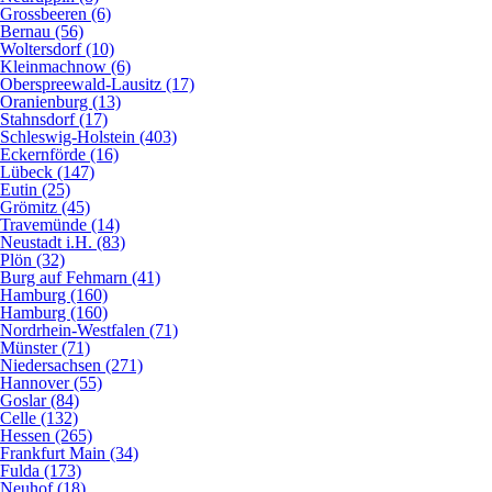
Grossbeeren (6)
Bernau (56)
Woltersdorf (10)
Kleinmachnow (6)
Oberspreewald-Lausitz (17)
Oranienburg (13)
Stahnsdorf (17)
Schleswig-Holstein (403)
Eckernförde (16)
Lübeck (147)
Eutin (25)
Grömitz (45)
Travemünde (14)
Neustadt i.H. (83)
Plön (32)
Burg auf Fehmarn (41)
Hamburg (160)
Hamburg (160)
Nordrhein-Westfalen (71)
Münster (71)
Niedersachsen (271)
Hannover (55)
Goslar (84)
Celle (132)
Hessen (265)
Frankfurt Main (34)
Fulda (173)
Neuhof (18)