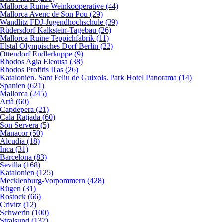
Mallorca Ruine Weinkooperative (44)
Mallorca Avenc de Son Pou (29)
Wandlitz FDJ-Jugendhochschule (39)
Rüdersdorf Kalkstein-Tagebau (26)
Mallorca Ruine Teppichfabrik (11)
Elstal Olympisches Dorf Berlin (22)
Ottendorf Endlerkuppe (9)
Rhodos Agia Eleousa (38)
Rhodos Profitis Ilias (26)
Katalonien. Sant Feliu de Guixols. Park Hotel Panorama (14)
Spanien (621)
Mallorca (245)
Artà (60)
Capdepera (21)
Cala Ratjada (60)
Son Servera (5)
Manacor (50)
Alcudia (18)
Inca (31)
Barcelona (83)
Sevilla (168)
Katalonien (125)
Mecklenburg-Vorpommern (428)
Rügen (31)
Rostock (66)
Crivitz (12)
Schwerin (100)
Stralsund (137)