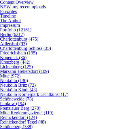
Content Overview
NEW: my recent uploads
Favorites
Timeline
The Author
Impressum
Portfolio (12161)
Berlin (6217)
Charlottenburg (475)
Adlershof (93)
Charlottenburg Schloss (35)
Friedrichshain (195)
Köpenick (86)
Kreuzberg (442)
Lichtenberg (125)
Marzahn-Hellersdorf (109)
Mitte (972)
Neukölln (130)
Neukölln Britz (72)
Neukölln Kindl (43)
Neukölln Körnerpark Lichtkunst (17)
Schöneweide (78)
Pankow (194)
Prenzlauer Berg (278)
Mitte Regierungsviertel (119)
Reinickendorf (124)
Reinickendorf Tegel (48)
Schöneberg (388)