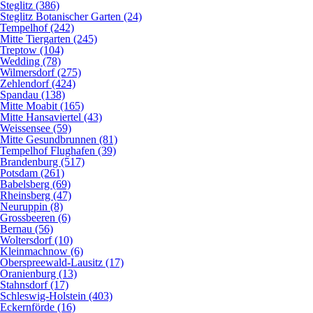
Steglitz (386)
Steglitz Botanischer Garten (24)
Tempelhof (242)
Mitte Tiergarten (245)
Treptow (104)
Wedding (78)
Wilmersdorf (275)
Zehlendorf (424)
Spandau (138)
Mitte Moabit (165)
Mitte Hansaviertel (43)
Weissensee (59)
Mitte Gesundbrunnen (81)
Tempelhof Flughafen (39)
Brandenburg (517)
Potsdam (261)
Babelsberg (69)
Rheinsberg (47)
Neuruppin (8)
Grossbeeren (6)
Bernau (56)
Woltersdorf (10)
Kleinmachnow (6)
Oberspreewald-Lausitz (17)
Oranienburg (13)
Stahnsdorf (17)
Schleswig-Holstein (403)
Eckernförde (16)