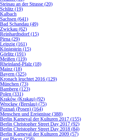
Steinau an der Strasse (20)
Schlitz (19)
Kalbach
Sachsen (641)
Bad Schandau (49)
Zwickau (62)
Reinhardtsdorf (15)
Pirna (29)
Leipzig (161)
Königstein (15)
Görlitz (191)
Meißen (119)
Rheinland-Pfalz (18)
Mainz (18)
Bayern (325)
Kronach leuchtet 2016 (129)
München (73)
Bamberg (123)
Polen (331)
Kraków (Krakau) (92)
Wrocław (Breslau) (75)
Poznań (Posen) (164)
Menschen und Ereignisse (388)
Berlin Karneval der Kulturen 2017 (155)
Berlin Christopher Street Day 2017 (92)
Berlin Christopher Street Day 2018 (84)
Berlin Karneval der Kulturen 2009 (57)
Lost Places (258)