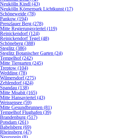
Neukölln Kindl (43)
Neukölln Körnerpark Lichtkunst (17)
Schöneweide (78)
Pankow (194)
Prenzlauer Berg (278)
Mitte Regierungsviertel (119)
Reinickendorf (124)
Reinickendorf Tegel (48)
Schöneberg (388)
Steglitz (386)
Steglitz Botanischer Garten (24)
Tempelhof (242)
Mitte Tiergarten (245)
Treptow (104)
Wedding (78)
Wilmersdorf (275)
Zehlendorf (424)
Spandau (138)
Mitte Moabit (165)
Mitte Hansaviertel (43)
Weissensee (59)
Mitte Gesundbrunnen (81)
Tempelhof Flughafen (39)
Brandenburg (517)
Potsdam (261)
Babelsberg (69)
Rheinsberg (47)
Neuruppin (8)