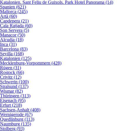
Katalonien. Sant Feliu de Guixols. Park Hotel Panorama (14)
Spanien (621)
Mallorca (245)
Artà (60)
Capdepera (21)
Cala Ratjada (60)
Son Servera (5)
Manacor (50)
Alcudia (18)
Inca (31)
Barcelona (83)
Sevilla (168)
Katalonien (125)
Mecklenburg-Vorpommern (428)
Rügen (31)
Rostock (66)
Crivitz (12)
Schwerin (100)
Stralsund (137)
Wismar (82)
Thüringen (313)
Eisenach (95)
Erfurt (218)
Sachsen-Anhalt (408)
Wernigerode (67)
Quedlinburg (113)
Naumburg (135)
Stolberg (93)