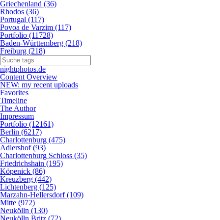
Griechenland (36)
Rhodos (36)
Portugal (117)
Povoa de Varzim (117)
Portfolio (11728)
Baden-Württemberg (218)
Freiburg (218)
nightphotos.de
Content Overview
NEW: my recent uploads
Favorites
Timeline
The Author
Impressum
Portfolio (12161)
Berlin (6217)
Charlottenburg (475)
Adlershof (93)
Charlottenburg Schloss (35)
Friedrichshain (195)
Köpenick (86)
Kreuzberg (442)
Lichtenberg (125)
Marzahn-Hellersdorf (109)
Mitte (972)
Neukölln (130)
Neukölln Britz (72)