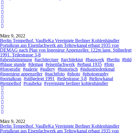
März 9, 2022
Berlin Tempelhof. VauBeKa Vereinigte Berliner Kohlenhändler
Portalkran aus Eisenfachwerk am Teltowkanal erbaut 1935 von
DEMAG nach Plan von Ingenieur Appenzeller. 122m lang. Stillgelegt
1991. Teilestrasse 3-8
#abendstimmung
#architecture
#architektur
#bauwerk
#berlin
#bild
#blaue stunde
#demag
#eisenfachwerk
#erbaut 1935
#foto
#fotografie
#galerie
#gallery
#historisch
#industriedenkmal
#ingenieur appenzeller
#nachtfoto
#photo
#photography
#portalkran
#stillgelegt 1991
#teilestrasse 3-8
#teltowkanal
#tempelhof
#vaubeka
#vereinigte berliner kohlenhändler
März 9, 2022
Berlin Tempelhof. VauBeKa Vereinigte Berliner Kohlenhändler
Portalkran aus Eisenfachwerk am Teltowkanal erbaut 1935 von