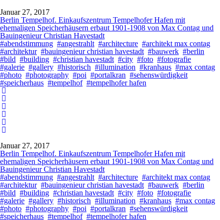
Januar 27, 2017
Berlin Tempelhof. Einkaufszentrum Tempelhofer Hafen mit
ehemaligen Speicherhäusern erbaut 1901-1908 von Max Contag und
Bauingenieur Christian Havestadt
#abendstimmung
#angestrahlt
#architecture
#architekt max contag
#architektur
#bauingenieur christian havestadt
#bauwerk
#berlin
#bild
#building
#christian havestadt
#city
#foto
#fotografie
#galerie
#gallery
#historisch
#illumination
#kranhaus
#max contag
#photo
#photography
#poi
#portalkran
#sehenswürdigkeit
#speicherhaus
#tempelhof
#tempelhofer hafen
Januar 27, 2017
Berlin Tempelhof. Einkaufszentrum Tempelhofer Hafen mit
ehemaligen Speicherhäusern erbaut 1901-1908 von Max Contag und
Bauingenieur Christian Havestadt
#abendstimmung
#angestrahlt
#architecture
#architekt max contag
#architektur
#bauingenieur christian havestadt
#bauwerk
#berlin
#bild
#building
#christian havestadt
#city
#foto
#fotografie
#galerie
#gallery
#historisch
#illumination
#kranhaus
#max contag
#photo
#photography
#poi
#portalkran
#sehenswürdigkeit
#speicherhaus
#tempelhof
#tempelhofer hafen