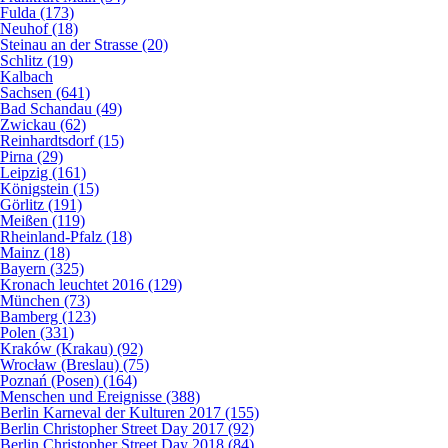
Fulda (173)
Neuhof (18)
Steinau an der Strasse (20)
Schlitz (19)
Kalbach
Sachsen (641)
Bad Schandau (49)
Zwickau (62)
Reinhardtsdorf (15)
Pirna (29)
Leipzig (161)
Königstein (15)
Görlitz (191)
Meißen (119)
Rheinland-Pfalz (18)
Mainz (18)
Bayern (325)
Kronach leuchtet 2016 (129)
München (73)
Bamberg (123)
Polen (331)
Kraków (Krakau) (92)
Wrocław (Breslau) (75)
Poznań (Posen) (164)
Menschen und Ereignisse (388)
Berlin Karneval der Kulturen 2017 (155)
Berlin Christopher Street Day 2017 (92)
Berlin Christopher Street Day 2018 (84)