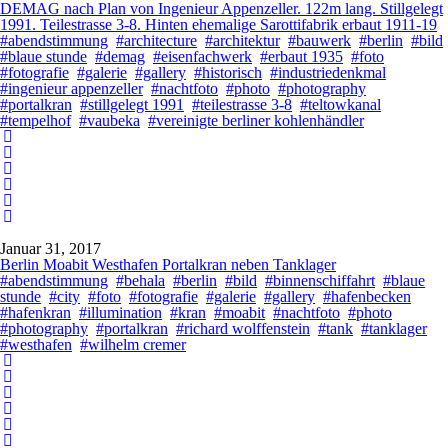
DEMAG nach Plan von Ingenieur Appenzeller. 122m lang. Stillgelegt
1991. Teilestrasse 3-8. Hinten ehemalige Sarottifabrik erbaut 1911-19
#abendstimmung
#architecture
#architektur
#bauwerk
#berlin
#bild
#blaue stunde
#demag
#eisenfachwerk
#erbaut 1935
#foto
#fotografie
#galerie
#gallery
#historisch
#industriedenkmal
#ingenieur appenzeller
#nachtfoto
#photo
#photography
#portalkran
#stillgelegt 1991
#teilestrasse 3-8
#teltowkanal
#tempelhof
#vaubeka
#vereinigte berliner kohlenhändler
Januar 31, 2017
Berlin Moabit Westhafen Portalkran neben Tanklager
#abendstimmung
#behala
#berlin
#bild
#binnenschiffahrt
#blaue
stunde
#city
#foto
#fotografie
#galerie
#gallery
#hafenbecken
#hafenkran
#illumination
#kran
#moabit
#nachtfoto
#photo
#photography
#portalkran
#richard wolffenstein
#tank
#tanklager
#westhafen
#wilhelm cremer