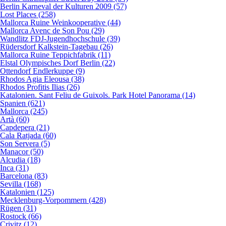
Berlin Karneval der Kulturen 2009 (57)
Lost Places (258)
Mallorca Ruine Weinkooperative (44)
Mallorca Avenc de Son Pou (29)
Wandlitz FDJ-Jugendhochschule (39)
Rüdersdorf Kalkstein-Tagebau (26)
Mallorca Ruine Teppichfabrik (11)
Elstal Olympisches Dorf Berlin (22)
Ottendorf Endlerkuppe (9)
Rhodos Agia Eleousa (38)
Rhodos Profitis Ilias (26)
Katalonien. Sant Feliu de Guixols. Park Hotel Panorama (14)
Spanien (621)
Mallorca (245)
Artà (60)
Capdepera (21)
Cala Ratjada (60)
Son Servera (5)
Manacor (50)
Alcudia (18)
Inca (31)
Barcelona (83)
Sevilla (168)
Katalonien (125)
Mecklenburg-Vorpommern (428)
Rügen (31)
Rostock (66)
Crivitz (12)