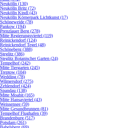
Neukölln (130)
Neukölln Britz (72)
Neukölln Kindl (43)
Neukölln Körnerpark Lichtkunst (17)
Schöneweide (78)
Pankow (194)
Prenzlauer Berg (278)
Mitte Regierungsviertel (119)
Reinickendorf (124)
Reinickendorf Tegel (48)
Schöneberg (388)
Steglitz (386)
Steglitz Botanischer Garten (24)
Tempelhof (242)
Mitte Tiergarten (245)
Treptow (104)
Wedding (78)
Wilmersdorf (275)
Zehlendorf (424)
Spandau (138)
Mitte Moabit (165)
Mitte Hansaviertel (43)
Weissensee (59)
Mitte Gesundbrunnen (81)
Tempelhof Flughafen (39)
Brandenburg (517)
Potsdam (261)
Babelsberg (69)