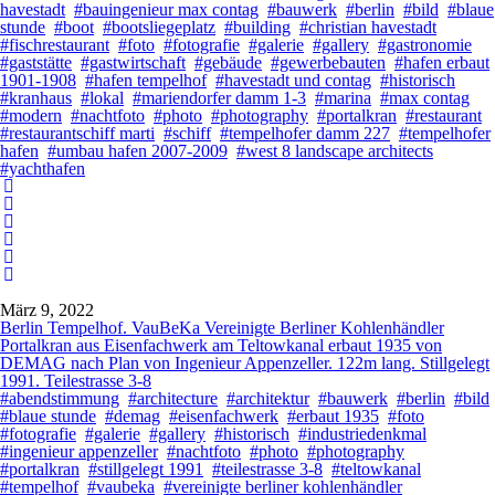
havestadt
#bauingenieur max contag
#bauwerk
#berlin
#bild
#blaue
stunde
#boot
#bootsliegeplatz
#building
#christian havestadt
#fischrestaurant
#foto
#fotografie
#galerie
#gallery
#gastronomie
#gaststätte
#gastwirtschaft
#gebäude
#gewerbebauten
#hafen erbaut
1901-1908
#hafen tempelhof
#havestadt und contag
#historisch
#kranhaus
#lokal
#mariendorfer damm 1-3
#marina
#max contag
#modern
#nachtfoto
#photo
#photography
#portalkran
#restaurant
#restaurantschiff marti
#schiff
#tempelhofer damm 227
#tempelhofer
hafen
#umbau hafen 2007-2009
#west 8 landscape architects
#yachthafen
März 9, 2022
Berlin Tempelhof. VauBeKa Vereinigte Berliner Kohlenhändler
Portalkran aus Eisenfachwerk am Teltowkanal erbaut 1935 von
DEMAG nach Plan von Ingenieur Appenzeller. 122m lang. Stillgelegt
1991. Teilestrasse 3-8
#abendstimmung
#architecture
#architektur
#bauwerk
#berlin
#bild
#blaue stunde
#demag
#eisenfachwerk
#erbaut 1935
#foto
#fotografie
#galerie
#gallery
#historisch
#industriedenkmal
#ingenieur appenzeller
#nachtfoto
#photo
#photography
#portalkran
#stillgelegt 1991
#teilestrasse 3-8
#teltowkanal
#tempelhof
#vaubeka
#vereinigte berliner kohlenhändler