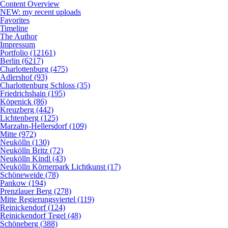
Content Overview
NEW: my recent uploads
Favorites
Timeline
The Author
Impressum
Portfolio (12161)
Berlin (6217)
Charlottenburg (475)
Adlershof (93)
Charlottenburg Schloss (35)
Friedrichshain (195)
Köpenick (86)
Kreuzberg (442)
Lichtenberg (125)
Marzahn-Hellersdorf (109)
Mitte (972)
Neukölln (130)
Neukölln Britz (72)
Neukölln Kindl (43)
Neukölln Körnerpark Lichtkunst (17)
Schöneweide (78)
Pankow (194)
Prenzlauer Berg (278)
Mitte Regierungsviertel (119)
Reinickendorf (124)
Reinickendorf Tegel (48)
Schöneberg (388)