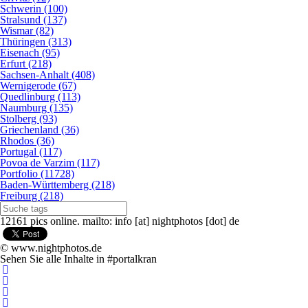
Schwerin (100)
Stralsund (137)
Wismar (82)
Thüringen (313)
Eisenach (95)
Erfurt (218)
Sachsen-Anhalt (408)
Wernigerode (67)
Quedlinburg (113)
Naumburg (135)
Stolberg (93)
Griechenland (36)
Rhodos (36)
Portugal (117)
Povoa de Varzim (117)
Portfolio (11728)
Baden-Württemberg (218)
Freiburg (218)
12161 pics online. mailto: info [at] nightphotos [dot] de
© www.nightphotos.de
Sehen Sie alle Inhalte in #portalkran