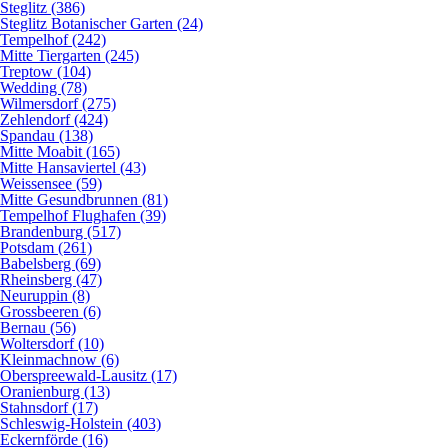
Steglitz (386)
Steglitz Botanischer Garten (24)
Tempelhof (242)
Mitte Tiergarten (245)
Treptow (104)
Wedding (78)
Wilmersdorf (275)
Zehlendorf (424)
Spandau (138)
Mitte Moabit (165)
Mitte Hansaviertel (43)
Weissensee (59)
Mitte Gesundbrunnen (81)
Tempelhof Flughafen (39)
Brandenburg (517)
Potsdam (261)
Babelsberg (69)
Rheinsberg (47)
Neuruppin (8)
Grossbeeren (6)
Bernau (56)
Woltersdorf (10)
Kleinmachnow (6)
Oberspreewald-Lausitz (17)
Oranienburg (13)
Stahnsdorf (17)
Schleswig-Holstein (403)
Eckernförde (16)