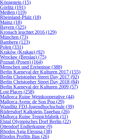
Königstein (15)
Görlitz (191)
Meißen (119)
Rheinland-Pfalz (18)
Mainz (18)
Bayern (325)
Kronach leuchtet 2016 (129)
München (73)
Bamberg (123)
Polen (331)
Kraków (Krakau) (92)
Wrocław (Breslau) (75)
Poznań (Posen) (164)
Menschen und Ereignisse (388)
Berlin Karneval der Kulturen 2017 (155)
Berlin Christopher Street Day 2017 (92)
Berlin Christopher Street Day 2018 (84)
Berlin Karneval der Kulturen 2009 (57)
Lost Places (258)
Mallorca Ruine Weinkooperative (44)
Mallorca Avenc de Son Pou (29)
Wandlitz FDJ-Jugendhochschule (39)
Rüdersdorf Kalkstein-Tagebau (26)
Mallorca Ruine Teppichfabrik (11)
Elstal Olympisches Dorf Berlin (22)
Ottendorf Endlerkuppe (9)
Rhodos Agia Eleousa (38)
Rhodos Profitis Ilias (26)