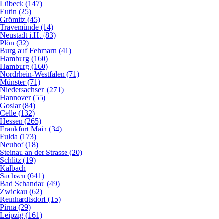
Lübeck (147)
Eutin (25)
Grömitz (45)
Travemünde (14)
Neustadt i.H. (83)
Plön (32)
Burg auf Fehmarn (41)
Hamburg (160)
Hamburg (160)
Nordrhein-Westfalen (71)
Münster (71)
Niedersachsen (271)
Hannover (55)
Goslar (84)
Celle (132)
Hessen (265)
Frankfurt Main (34)
Fulda (173)
Neuhof (18)
Steinau an der Strasse (20)
Schlitz (19)
Kalbach
Sachsen (641)
Bad Schandau (49)
Zwickau (62)
Reinhardtsdorf (15)
Pirna (29)
Leipzig (161)