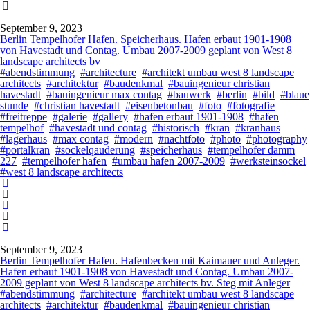
September 9, 2023
Berlin Tempelhofer Hafen. Speicherhaus. Hafen erbaut 1901-1908
von Havestadt und Contag. Umbau 2007-2009 geplant von West 8
landscape architects bv
#abendstimmung
#architecture
#architekt umbau west 8 landscape
architects
#architektur
#baudenkmal
#bauingenieur christian
havestadt
#bauingenieur max contag
#bauwerk
#berlin
#bild
#blaue
stunde
#christian havestadt
#eisenbetonbau
#foto
#fotografie
#freitreppe
#galerie
#gallery
#hafen erbaut 1901-1908
#hafen
tempelhof
#havestadt und contag
#historisch
#kran
#kranhaus
#lagerhaus
#max contag
#modern
#nachtfoto
#photo
#photography
#portalkran
#sockelqauderung
#speicherhaus
#tempelhofer damm
227
#tempelhofer hafen
#umbau hafen 2007-2009
#werksteinsockel
#west 8 landscape architects
September 9, 2023
Berlin Tempelhofer Hafen. Hafenbecken mit Kaimauer und Anleger.
Hafen erbaut 1901-1908 von Havestadt und Contag. Umbau 2007-
2009 geplant von West 8 landscape architects bv. Steg mit Anleger
#abendstimmung
#architecture
#architekt umbau west 8 landscape
architects
#architektur
#baudenkmal
#bauingenieur christian