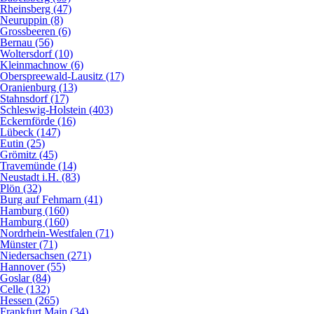
Rheinsberg (47)
Neuruppin (8)
Grossbeeren (6)
Bernau (56)
Woltersdorf (10)
Kleinmachnow (6)
Oberspreewald-Lausitz (17)
Oranienburg (13)
Stahnsdorf (17)
Schleswig-Holstein (403)
Eckernförde (16)
Lübeck (147)
Eutin (25)
Grömitz (45)
Travemünde (14)
Neustadt i.H. (83)
Plön (32)
Burg auf Fehmarn (41)
Hamburg (160)
Hamburg (160)
Nordrhein-Westfalen (71)
Münster (71)
Niedersachsen (271)
Hannover (55)
Goslar (84)
Celle (132)
Hessen (265)
Frankfurt Main (34)