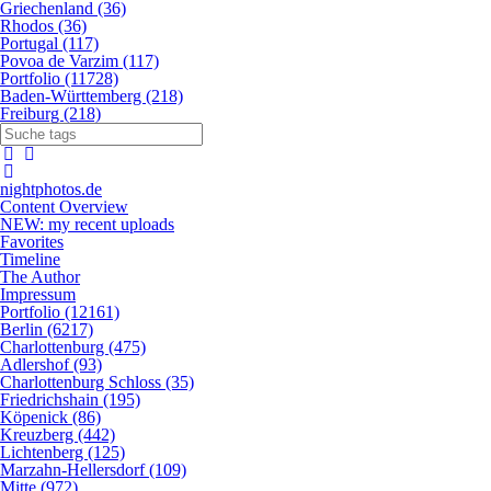
Griechenland (36)
Rhodos (36)
Portugal (117)
Povoa de Varzim (117)
Portfolio (11728)
Baden-Württemberg (218)
Freiburg (218)
nightphotos.de
Content Overview
NEW: my recent uploads
Favorites
Timeline
The Author
Impressum
Portfolio (12161)
Berlin (6217)
Charlottenburg (475)
Adlershof (93)
Charlottenburg Schloss (35)
Friedrichshain (195)
Köpenick (86)
Kreuzberg (442)
Lichtenberg (125)
Marzahn-Hellersdorf (109)
Mitte (972)