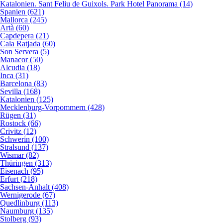
Katalonien. Sant Feliu de Guixols. Park Hotel Panorama (14)
Spanien (621)
Mallorca (245)
Artà (60)
Capdepera (21)
Cala Ratjada (60)
Son Servera (5)
Manacor (50)
Alcudia (18)
Inca (31)
Barcelona (83)
Sevilla (168)
Katalonien (125)
Mecklenburg-Vorpommern (428)
Rügen (31)
Rostock (66)
Crivitz (12)
Schwerin (100)
Stralsund (137)
Wismar (82)
Thüringen (313)
Eisenach (95)
Erfurt (218)
Sachsen-Anhalt (408)
Wernigerode (67)
Quedlinburg (113)
Naumburg (135)
Stolberg (93)