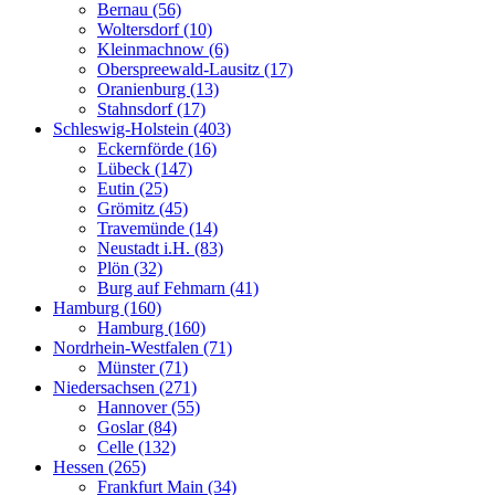
Bernau (56)
Woltersdorf (10)
Kleinmachnow (6)
Oberspreewald-Lausitz (17)
Oranienburg (13)
Stahnsdorf (17)
Schleswig-Holstein (403)
Eckernförde (16)
Lübeck (147)
Eutin (25)
Grömitz (45)
Travemünde (14)
Neustadt i.H. (83)
Plön (32)
Burg auf Fehmarn (41)
Hamburg (160)
Hamburg (160)
Nordrhein-Westfalen (71)
Münster (71)
Niedersachsen (271)
Hannover (55)
Goslar (84)
Celle (132)
Hessen (265)
Frankfurt Main (34)