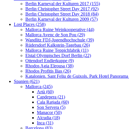
Berlin Karneval der Kulturen 2017 (155)
Berlin Christopher Street Day 2017 (92)
Berlin Christopher Street Day 2018 (84)
Berlin Karneval der Kulturen 2009 (57)
Lost Places (258)
Mallorca Ruine Weinkooperative (44)
Mallorca Avenc de Son Pou (29)
Wandlitz FDJ-Jugendhochschule (39)
Rüdersdorf Kalkstein-Tagebau (26)
Mallorca Ruine Teppichfabrik (11)
Elstal Olympisches Dorf Berlin (22)
Ottendorf Endlerkuppe (9)
Rhodos Agia Eleousa (38)
Rhodos Profitis Ilias (26)
Katalonien. Sant Feliu de Guixols. Park Hotel Panorama
Spanien (621)
Mallorca (245)
Artà (60)
Capdepera (21)
Cala Ratjada (60)
Son Servera (5)
Manacor (50)
Alcudia (18)
Inca (31)
Barcelona (83)