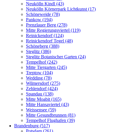
Neukölln Kindl (43)
Neukölln Körnerpark Lichtkunst (17)
Schöneweide (78)
Pankow (194)
Prenzlauer Berg (278)
Mitte Regierungsviertel (119)
Reinickendorf (124)
Reinickendorf Tegel (48)
Schöneberg (388)
Steglitz (386)
Steglitz Botanischer Garten (24)
Tempelhof (242)
Mitte Tiergarten (245)
Treptow (104)
Wedding (78)
Wilmersdorf (275)
Zehlendorf (424)
Spandau (138)
Mitte Moabit (165)
Mitte Hansaviertel (43)
Weissensee (59)
Mitte Gesundbrunnen (81)
Tempelhof Flughafen (39)
Brandenburg (517)
Potsdam (261)