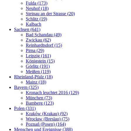
Fulda (173)
Neuhof (18)
Steinau an der Strasse (20)
Schlitz (19)
Kalbach
Sachsen (641)
Bad Schandau (49)
Zwickau (62)
Reinhardtsdorf (15)
Pirna (29)
Leipzig (161)
Königstein (15)
Görlitz (191)
Meißen (119)
Rheinland-Pfalz (18)
Mainz (18)
Bayern (325)
Kronach leuchtet 2016 (129)
München (73)
Bamberg (123)
Polen (331)
Kraków (Krakau) (92)
Wrocław (Breslau) (75)
Poznań (Posen) (164)
Menschen und Ereignisse (388)