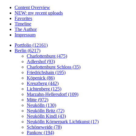
Content Overview
NEW: my recent uploads
Favorites
Timeline
The Author
Impressum
Portfolio (12161)
Berlin (6217)
Charlottenburg (475)
Adlershof (93)
Charlottenburg Schloss (35)
Friedrichshain (195)
Köpenick (86)
Kreuzberg (442)
Lichtenberg (125)
Marzahn-Hellersdorf (109)
Mitte (972)
Neukölln (130)
Neukölln Britz (72)
Neukölln Kindl (43)
Neukölln Körnerpark Lichtkunst (17)
Schöneweide (78)
Pankow (194)