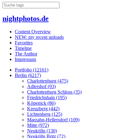
nightphotos.de
Content Overview
NEW: my recent uploads
Favorites
Timeline
The Author
Impressum
Portfolio (12161)
Berlin (6217)
Charlottenburg (475)
Adlershof (93)
Charlottenburg Schloss (35)
Friedrichshain (195)
Köpenick (86)
Kreuzberg (442)
Lichtenberg (125)
Marzahn-Hellersdorf (109)
Mitte (972)
Neukölln (130)
Neukölln Britz (72)