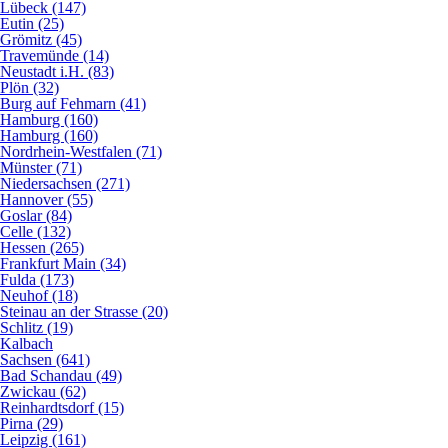
Lübeck (147)
Eutin (25)
Grömitz (45)
Travemünde (14)
Neustadt i.H. (83)
Plön (32)
Burg auf Fehmarn (41)
Hamburg (160)
Hamburg (160)
Nordrhein-Westfalen (71)
Münster (71)
Niedersachsen (271)
Hannover (55)
Goslar (84)
Celle (132)
Hessen (265)
Frankfurt Main (34)
Fulda (173)
Neuhof (18)
Steinau an der Strasse (20)
Schlitz (19)
Kalbach
Sachsen (641)
Bad Schandau (49)
Zwickau (62)
Reinhardtsdorf (15)
Pirna (29)
Leipzig (161)