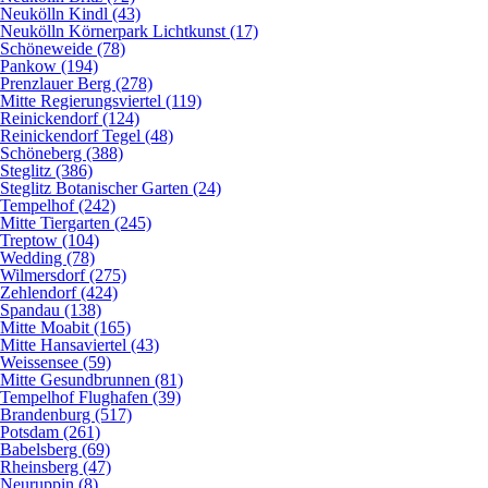
Neukölln Kindl (43)
Neukölln Körnerpark Lichtkunst (17)
Schöneweide (78)
Pankow (194)
Prenzlauer Berg (278)
Mitte Regierungsviertel (119)
Reinickendorf (124)
Reinickendorf Tegel (48)
Schöneberg (388)
Steglitz (386)
Steglitz Botanischer Garten (24)
Tempelhof (242)
Mitte Tiergarten (245)
Treptow (104)
Wedding (78)
Wilmersdorf (275)
Zehlendorf (424)
Spandau (138)
Mitte Moabit (165)
Mitte Hansaviertel (43)
Weissensee (59)
Mitte Gesundbrunnen (81)
Tempelhof Flughafen (39)
Brandenburg (517)
Potsdam (261)
Babelsberg (69)
Rheinsberg (47)
Neuruppin (8)