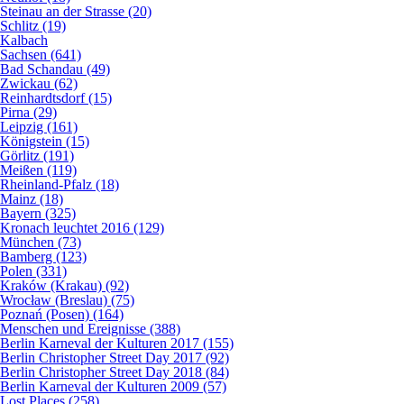
Steinau an der Strasse (20)
Schlitz (19)
Kalbach
Sachsen (641)
Bad Schandau (49)
Zwickau (62)
Reinhardtsdorf (15)
Pirna (29)
Leipzig (161)
Königstein (15)
Görlitz (191)
Meißen (119)
Rheinland-Pfalz (18)
Mainz (18)
Bayern (325)
Kronach leuchtet 2016 (129)
München (73)
Bamberg (123)
Polen (331)
Kraków (Krakau) (92)
Wrocław (Breslau) (75)
Poznań (Posen) (164)
Menschen und Ereignisse (388)
Berlin Karneval der Kulturen 2017 (155)
Berlin Christopher Street Day 2017 (92)
Berlin Christopher Street Day 2018 (84)
Berlin Karneval der Kulturen 2009 (57)
Lost Places (258)