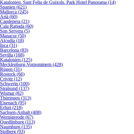
Katalonien. Sant Feliu de Guixols. Park Hotel Panorama (14)
Spanien (621)
Mallorca (245)
Artà (60)
Capdepera (21)
Cala Ratjada (60)
Son Servera (5)
Manacor (50)
Alcudia (18)
Inca (31)
Barcelona (83)
Sevilla (168)
Katalonien (125)
Mecklenburg-Vorpommern (428)
Rügen (31)
Rostock (66)
Crivitz (12)
Schwerin (100)
Stralsund (137)
Wismar (82)
Thüringen (313)
Eisenach (95)
Erfurt (218)
Sachsen-Anhalt (408)
Wernigerode (67)
Quedlinburg (113)
Naumburg (135)
Stolberg (93)