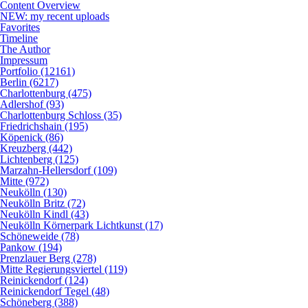
Content Overview
NEW: my recent uploads
Favorites
Timeline
The Author
Impressum
Portfolio (12161)
Berlin (6217)
Charlottenburg (475)
Adlershof (93)
Charlottenburg Schloss (35)
Friedrichshain (195)
Köpenick (86)
Kreuzberg (442)
Lichtenberg (125)
Marzahn-Hellersdorf (109)
Mitte (972)
Neukölln (130)
Neukölln Britz (72)
Neukölln Kindl (43)
Neukölln Körnerpark Lichtkunst (17)
Schöneweide (78)
Pankow (194)
Prenzlauer Berg (278)
Mitte Regierungsviertel (119)
Reinickendorf (124)
Reinickendorf Tegel (48)
Schöneberg (388)