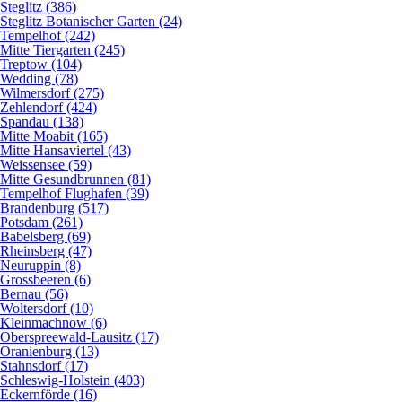
Steglitz (386)
Steglitz Botanischer Garten (24)
Tempelhof (242)
Mitte Tiergarten (245)
Treptow (104)
Wedding (78)
Wilmersdorf (275)
Zehlendorf (424)
Spandau (138)
Mitte Moabit (165)
Mitte Hansaviertel (43)
Weissensee (59)
Mitte Gesundbrunnen (81)
Tempelhof Flughafen (39)
Brandenburg (517)
Potsdam (261)
Babelsberg (69)
Rheinsberg (47)
Neuruppin (8)
Grossbeeren (6)
Bernau (56)
Woltersdorf (10)
Kleinmachnow (6)
Oberspreewald-Lausitz (17)
Oranienburg (13)
Stahnsdorf (17)
Schleswig-Holstein (403)
Eckernförde (16)