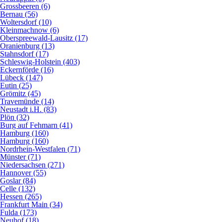
Grossbeeren (6)
Bernau (56)
Woltersdorf (10)
Kleinmachnow (6)
Oberspreewald-Lausitz (17)
Oranienburg (13)
Stahnsdorf (17)
Schleswig-Holstein (403)
Eckernförde (16)
Lübeck (147)
Eutin (25)
Grömitz (45)
Travemünde (14)
Neustadt i.H. (83)
Plön (32)
Burg auf Fehmarn (41)
Hamburg (160)
Hamburg (160)
Nordrhein-Westfalen (71)
Münster (71)
Niedersachsen (271)
Hannover (55)
Goslar (84)
Celle (132)
Hessen (265)
Frankfurt Main (34)
Fulda (173)
Neuhof (18)