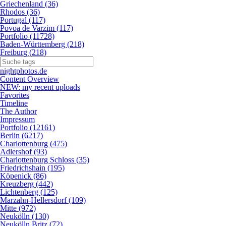
Griechenland (36)
Rhodos (36)
Portugal (117)
Povoa de Varzim (117)
Portfolio (11728)
Baden-Württemberg (218)
Freiburg (218)
nightphotos.de
Content Overview
NEW: my recent uploads
Favorites
Timeline
The Author
Impressum
Portfolio (12161)
Berlin (6217)
Charlottenburg (475)
Adlershof (93)
Charlottenburg Schloss (35)
Friedrichshain (195)
Köpenick (86)
Kreuzberg (442)
Lichtenberg (125)
Marzahn-Hellersdorf (109)
Mitte (972)
Neukölln (130)
Neukölln Britz (72)