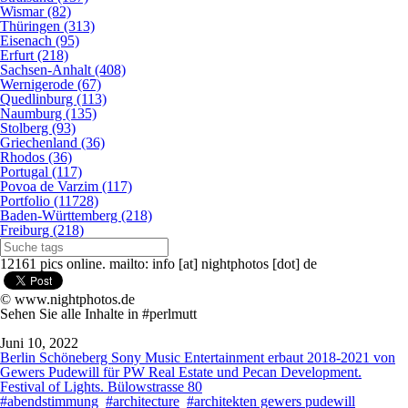
Wismar (82)
Thüringen (313)
Eisenach (95)
Erfurt (218)
Sachsen-Anhalt (408)
Wernigerode (67)
Quedlinburg (113)
Naumburg (135)
Stolberg (93)
Griechenland (36)
Rhodos (36)
Portugal (117)
Povoa de Varzim (117)
Portfolio (11728)
Baden-Württemberg (218)
Freiburg (218)
12161 pics online. mailto: info [at] nightphotos [dot] de
© www.nightphotos.de
Sehen Sie alle Inhalte in #perlmutt
Juni 10, 2022
Berlin Schöneberg Sony Music Entertainment erbaut 2018-2021 von
Gewers Pudewill für PW Real Estate und Pecan Development.
Festival of Lights. Bülowstrasse 80
#abendstimmung
#architecture
#architekten gewers pudewill