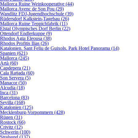
Mallorca Ruine Weinkooperative (44)
Mallorca Avenc de Son Pou (29)
Wandlitz FDJ-Jugendhochschule (39)
Rüdersdorf Kalkstein-Tagebau (26)
Mallorca Ruine Teppichfabrik (11)
Elstal Olympisches Dorf Berlin (22)
Ottendorf Endlerkuppe (9)
Rhodos Agia Eleousa (38)
Rhodos Profitis Ilias (26)
Katalonien. Sant Feliu de Guixols. Park Hotel Panorama (14)
Spanien (621)
Mallorca (245)
Artà (60)
Capdepera (21)
Cala Ratjada (60)
Son Servera (5)
Manacor (50)
Alcudia (18)
Inca (31)
Barcelona (83)
Sevilla (168)
Katalonien (125)
Mecklenburg-Vorpommern (428)
Rügen (31)
Rostock (66)
Crivitz (12)
Schwerin (100)
Stralsund (137)