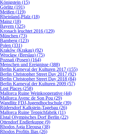
Königstein (15)
Görlitz (191)
Meißen (119)
Rheinland-Pfalz (18)
Mainz (18)
Bayern (325)
Kronach leuchtet 2016 (129)
München (73)
Bamberg (123)
Polen (331)
Kraków (Krakau) (92)
Wrocław (Breslau) (75)
Poznań (Posen) (164)
Menschen und Ereignisse (388)
Berlin Karneval der Kulturen 2017 (155)
Berlin Christopher Street Day 2017 (92)
Berlin Christopher Street Day 2018 (84)
Berlin Karneval der Kulturen 2009 (57)
Lost Places (258)
Mallorca Ruine Weinkooperative (44)
Mallorca Avenc de Son Pou (29)
Wandlitz FDJ-Jugendhochschule (39)
Rüdersdorf Kalkstein-Tagebau (26)
Mallorca Ruine Teppichfabrik (11)
Elstal Olympisches Dorf Berlin (22)
Ottendorf Endlerkuppe (9)
Rhodos Agia Eleousa (38)
Rhodos Profitis Ilias (26)