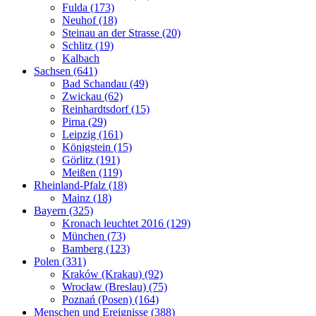
Fulda (173)
Neuhof (18)
Steinau an der Strasse (20)
Schlitz (19)
Kalbach
Sachsen (641)
Bad Schandau (49)
Zwickau (62)
Reinhardtsdorf (15)
Pirna (29)
Leipzig (161)
Königstein (15)
Görlitz (191)
Meißen (119)
Rheinland-Pfalz (18)
Mainz (18)
Bayern (325)
Kronach leuchtet 2016 (129)
München (73)
Bamberg (123)
Polen (331)
Kraków (Krakau) (92)
Wrocław (Breslau) (75)
Poznań (Posen) (164)
Menschen und Ereignisse (388)