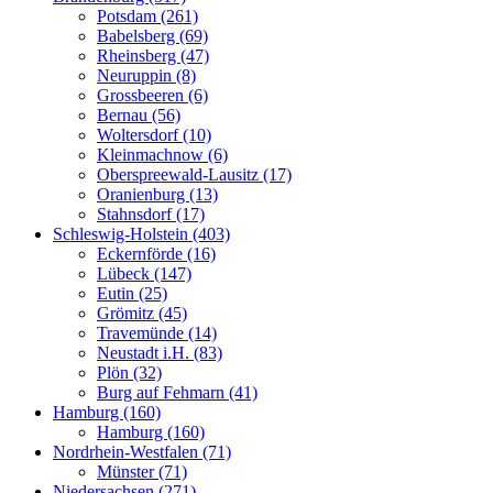
Potsdam (261)
Babelsberg (69)
Rheinsberg (47)
Neuruppin (8)
Grossbeeren (6)
Bernau (56)
Woltersdorf (10)
Kleinmachnow (6)
Oberspreewald-Lausitz (17)
Oranienburg (13)
Stahnsdorf (17)
Schleswig-Holstein (403)
Eckernförde (16)
Lübeck (147)
Eutin (25)
Grömitz (45)
Travemünde (14)
Neustadt i.H. (83)
Plön (32)
Burg auf Fehmarn (41)
Hamburg (160)
Hamburg (160)
Nordrhein-Westfalen (71)
Münster (71)
Niedersachsen (271)