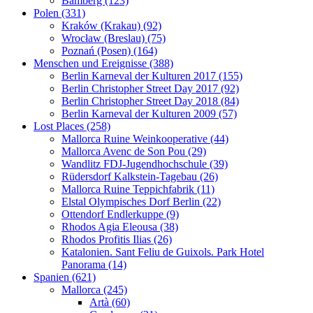
Bamberg (123)
Polen (331)
Kraków (Krakau) (92)
Wrocław (Breslau) (75)
Poznań (Posen) (164)
Menschen und Ereignisse (388)
Berlin Karneval der Kulturen 2017 (155)
Berlin Christopher Street Day 2017 (92)
Berlin Christopher Street Day 2018 (84)
Berlin Karneval der Kulturen 2009 (57)
Lost Places (258)
Mallorca Ruine Weinkooperative (44)
Mallorca Avenc de Son Pou (29)
Wandlitz FDJ-Jugendhochschule (39)
Rüdersdorf Kalkstein-Tagebau (26)
Mallorca Ruine Teppichfabrik (11)
Elstal Olympisches Dorf Berlin (22)
Ottendorf Endlerkuppe (9)
Rhodos Agia Eleousa (38)
Rhodos Profitis Ilias (26)
Katalonien. Sant Feliu de Guixols. Park Hotel
Panorama (14)
Spanien (621)
Mallorca (245)
Artà (60)