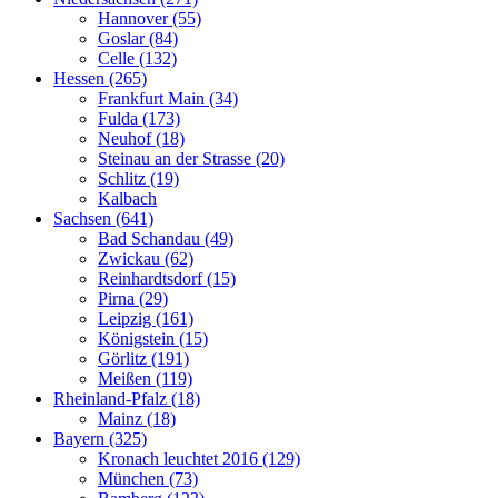
Hannover (55)
Goslar (84)
Celle (132)
Hessen (265)
Frankfurt Main (34)
Fulda (173)
Neuhof (18)
Steinau an der Strasse (20)
Schlitz (19)
Kalbach
Sachsen (641)
Bad Schandau (49)
Zwickau (62)
Reinhardtsdorf (15)
Pirna (29)
Leipzig (161)
Königstein (15)
Görlitz (191)
Meißen (119)
Rheinland-Pfalz (18)
Mainz (18)
Bayern (325)
Kronach leuchtet 2016 (129)
München (73)