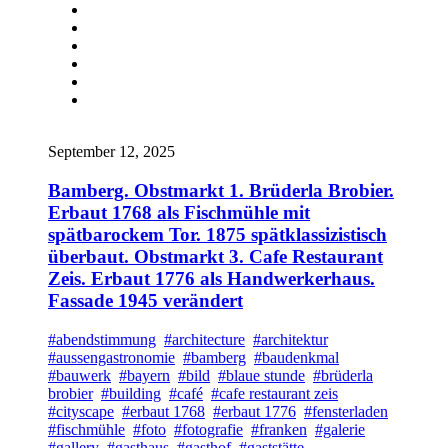
September 12, 2025
Bamberg. Obstmarkt 1. Brüderla Brobier.
Erbaut 1768 als Fischmühle mit
spätbarockem Tor. 1875 spätklassizistisch
überbaut. Obstmarkt 3. Cafe Restaurant
Zeis. Erbaut 1776 als Handwerkerhaus.
Fassade 1945 verändert
#abendstimmung
#architecture
#architektur
#aussengastronomie
#bamberg
#baudenkmal
#bauwerk
#bayern
#bild
#blaue stunde
#brüderla
brobier
#building
#café
#cafe restaurant zeis
#cityscape
#erbaut 1768
#erbaut 1776
#fensterladen
#fischmühle
#foto
#fotografie
#franken
#galerie
#gallery
#gasthaus
#gasthof
#gaststätte