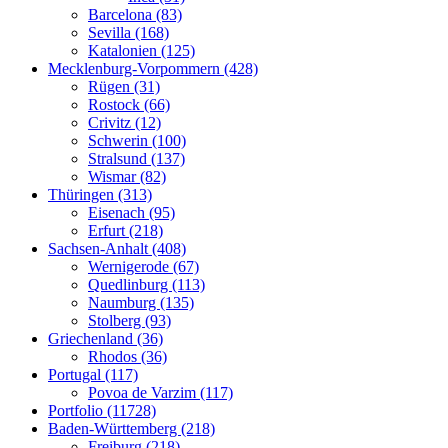
Barcelona (83)
Sevilla (168)
Katalonien (125)
Mecklenburg-Vorpommern (428)
Rügen (31)
Rostock (66)
Crivitz (12)
Schwerin (100)
Stralsund (137)
Wismar (82)
Thüringen (313)
Eisenach (95)
Erfurt (218)
Sachsen-Anhalt (408)
Wernigerode (67)
Quedlinburg (113)
Naumburg (135)
Stolberg (93)
Griechenland (36)
Rhodos (36)
Portugal (117)
Povoa de Varzim (117)
Portfolio (11728)
Baden-Württemberg (218)
Freiburg (218)