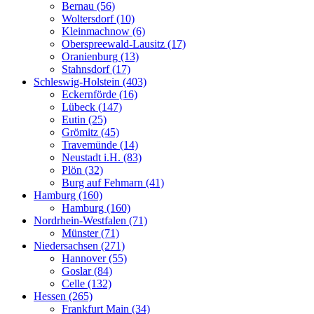
Bernau (56)
Woltersdorf (10)
Kleinmachnow (6)
Oberspreewald-Lausitz (17)
Oranienburg (13)
Stahnsdorf (17)
Schleswig-Holstein (403)
Eckernförde (16)
Lübeck (147)
Eutin (25)
Grömitz (45)
Travemünde (14)
Neustadt i.H. (83)
Plön (32)
Burg auf Fehmarn (41)
Hamburg (160)
Hamburg (160)
Nordrhein-Westfalen (71)
Münster (71)
Niedersachsen (271)
Hannover (55)
Goslar (84)
Celle (132)
Hessen (265)
Frankfurt Main (34)