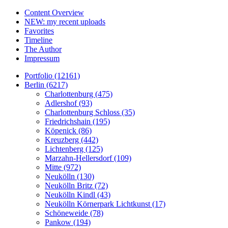
Content Overview
NEW: my recent uploads
Favorites
Timeline
The Author
Impressum
Portfolio (12161)
Berlin (6217)
Charlottenburg (475)
Adlershof (93)
Charlottenburg Schloss (35)
Friedrichshain (195)
Köpenick (86)
Kreuzberg (442)
Lichtenberg (125)
Marzahn-Hellersdorf (109)
Mitte (972)
Neukölln (130)
Neukölln Britz (72)
Neukölln Kindl (43)
Neukölln Körnerpark Lichtkunst (17)
Schöneweide (78)
Pankow (194)