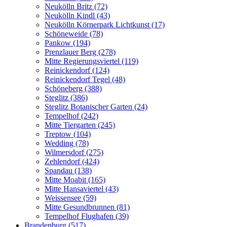
Neukölln Britz (72)
Neukölln Kindl (43)
Neukölln Körnerpark Lichtkunst (17)
Schöneweide (78)
Pankow (194)
Prenzlauer Berg (278)
Mitte Regierungsviertel (119)
Reinickendorf (124)
Reinickendorf Tegel (48)
Schöneberg (388)
Steglitz (386)
Steglitz Botanischer Garten (24)
Tempelhof (242)
Mitte Tiergarten (245)
Treptow (104)
Wedding (78)
Wilmersdorf (275)
Zehlendorf (424)
Spandau (138)
Mitte Moabit (165)
Mitte Hansaviertel (43)
Weissensee (59)
Mitte Gesundbrunnen (81)
Tempelhof Flughafen (39)
Brandenburg (517)