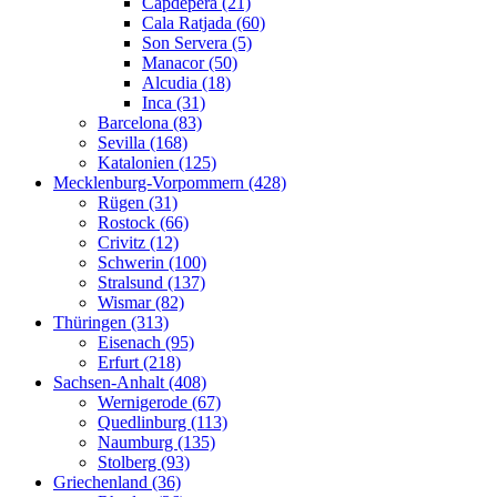
Capdepera (21)
Cala Ratjada (60)
Son Servera (5)
Manacor (50)
Alcudia (18)
Inca (31)
Barcelona (83)
Sevilla (168)
Katalonien (125)
Mecklenburg-Vorpommern (428)
Rügen (31)
Rostock (66)
Crivitz (12)
Schwerin (100)
Stralsund (137)
Wismar (82)
Thüringen (313)
Eisenach (95)
Erfurt (218)
Sachsen-Anhalt (408)
Wernigerode (67)
Quedlinburg (113)
Naumburg (135)
Stolberg (93)
Griechenland (36)