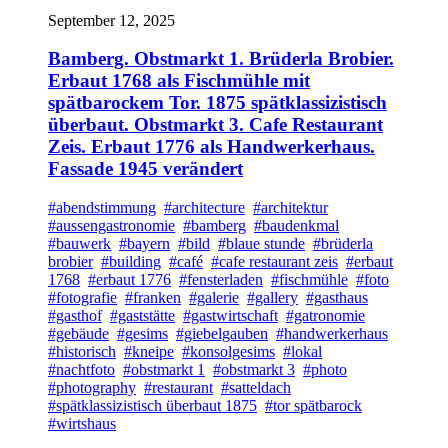
September 12, 2025
Bamberg. Obstmarkt 1. Brüderla Brobier.
Erbaut 1768 als Fischmühle mit
spätbarockem Tor. 1875 spätklassizistisch
überbaut. Obstmarkt 3. Cafe Restaurant
Zeis. Erbaut 1776 als Handwerkerhaus.
Fassade 1945 verändert
#abendstimmung
#architecture
#architektur
#aussengastronomie
#bamberg
#baudenkmal
#bauwerk
#bayern
#bild
#blaue stunde
#brüderla
brobier
#building
#café
#cafe restaurant zeis
#erbaut
1768
#erbaut 1776
#fensterladen
#fischmühle
#foto
#fotografie
#franken
#galerie
#gallery
#gasthaus
#gasthof
#gaststätte
#gastwirtschaft
#gatronomie
#gebäude
#gesims
#giebelgauben
#handwerkerhaus
#historisch
#kneipe
#konsolgesims
#lokal
#nachtfoto
#obstmarkt 1
#obstmarkt 3
#photo
#photography
#restaurant
#satteldach
#spätklassizistisch überbaut 1875
#tor spätbarock
#wirtshaus