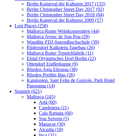
Berlin Karneval der Kulturen 2017 (155)
Berlin Christopher Street Day 2017 (92)
Berlin Christopher Street Day 2018 (84)
Berlin Karneval der Kulturen 2009 (57)
Lost Places (258)
Mallorca Ruine Weinkooperative (44)
Mallorca Avenc de Son Pou (29)
Wandlitz FDJ-Jugendhochschule (39)
Rüdersdorf Kalkstein-Tagebau (26)
Mallorca Ruine Teppichfabrik (11)
Elstal Olympisches Dorf Berlin (22)
Ottendorf Endlerkuppe (9)
Rhodos Agia Eleousa (38)
Rhodos Profitis Ilias (26)
Katalonien. Sant Feliu de Guixols. Park Hotel
Panorama (14)
Spanien (621)
Mallorca (245)
Artà (60)
Capdepera (21)
Cala Ratjada (60)
Son Servera (5)
Manacor (50)
Alcudia (18)
Inca (31)