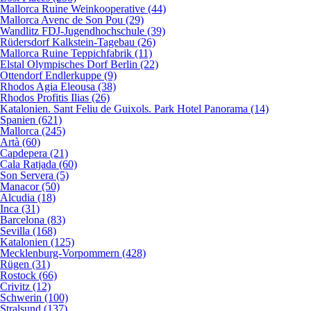
Mallorca Ruine Weinkooperative (44)
Mallorca Avenc de Son Pou (29)
Wandlitz FDJ-Jugendhochschule (39)
Rüdersdorf Kalkstein-Tagebau (26)
Mallorca Ruine Teppichfabrik (11)
Elstal Olympisches Dorf Berlin (22)
Ottendorf Endlerkuppe (9)
Rhodos Agia Eleousa (38)
Rhodos Profitis Ilias (26)
Katalonien. Sant Feliu de Guixols. Park Hotel Panorama (14)
Spanien (621)
Mallorca (245)
Artà (60)
Capdepera (21)
Cala Ratjada (60)
Son Servera (5)
Manacor (50)
Alcudia (18)
Inca (31)
Barcelona (83)
Sevilla (168)
Katalonien (125)
Mecklenburg-Vorpommern (428)
Rügen (31)
Rostock (66)
Crivitz (12)
Schwerin (100)
Stralsund (137)