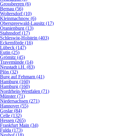
Grossbeeren (6)
Bernau (56)
Woltersdorf (10)
Kleinmachnow (6)
Oberspreewald-Lausitz (17)
Oranienburg (13)
Stahnsdorf (17)
Schleswig-Holstein (403)
Eckernförde (16)
Lübeck (147)
Eutin (25)
Grömitz (45)
Travemünde (14)
Neustadt i.H. (83)
Plön (32)
Burg auf Fehmarn (41)
Hamburg (160)
Hamburg (160)
Nordrhein-Westfalen (71)
Münster (71)
Niedersachsen (271)
Hannover (55)
Goslar (84)
Celle (132)
Hessen (265)
Frankfurt Main (34)
Fulda (173)
Neuhof (18)