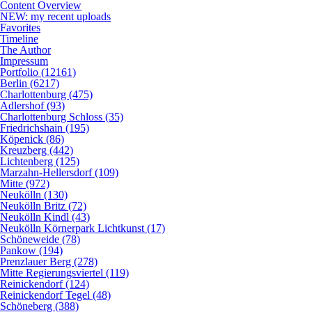
Content Overview
NEW: my recent uploads
Favorites
Timeline
The Author
Impressum
Portfolio (12161)
Berlin (6217)
Charlottenburg (475)
Adlershof (93)
Charlottenburg Schloss (35)
Friedrichshain (195)
Köpenick (86)
Kreuzberg (442)
Lichtenberg (125)
Marzahn-Hellersdorf (109)
Mitte (972)
Neukölln (130)
Neukölln Britz (72)
Neukölln Kindl (43)
Neukölln Körnerpark Lichtkunst (17)
Schöneweide (78)
Pankow (194)
Prenzlauer Berg (278)
Mitte Regierungsviertel (119)
Reinickendorf (124)
Reinickendorf Tegel (48)
Schöneberg (388)