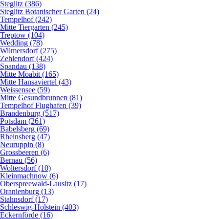
Steglitz (386)
Steglitz Botanischer Garten (24)
Tempelhof (242)
Mitte Tiergarten (245)
Treptow (104)
Wedding (78)
Wilmersdorf (275)
Zehlendorf (424)
Spandau (138)
Mitte Moabit (165)
Mitte Hansaviertel (43)
Weissensee (59)
Mitte Gesundbrunnen (81)
Tempelhof Flughafen (39)
Brandenburg (517)
Potsdam (261)
Babelsberg (69)
Rheinsberg (47)
Neuruppin (8)
Grossbeeren (6)
Bernau (56)
Woltersdorf (10)
Kleinmachnow (6)
Oberspreewald-Lausitz (17)
Oranienburg (13)
Stahnsdorf (17)
Schleswig-Holstein (403)
Eckernförde (16)