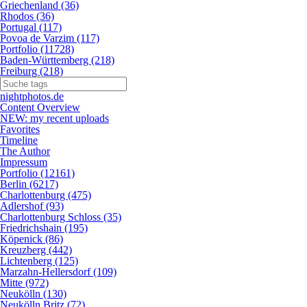
Griechenland (36)
Rhodos (36)
Portugal (117)
Povoa de Varzim (117)
Portfolio (11728)
Baden-Württemberg (218)
Freiburg (218)
nightphotos.de
Content Overview
NEW: my recent uploads
Favorites
Timeline
The Author
Impressum
Portfolio (12161)
Berlin (6217)
Charlottenburg (475)
Adlershof (93)
Charlottenburg Schloss (35)
Friedrichshain (195)
Köpenick (86)
Kreuzberg (442)
Lichtenberg (125)
Marzahn-Hellersdorf (109)
Mitte (972)
Neukölln (130)
Neukölln Britz (72)