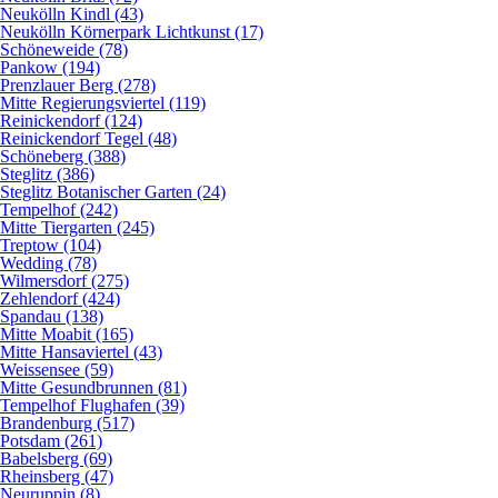
Neukölln Kindl (43)
Neukölln Körnerpark Lichtkunst (17)
Schöneweide (78)
Pankow (194)
Prenzlauer Berg (278)
Mitte Regierungsviertel (119)
Reinickendorf (124)
Reinickendorf Tegel (48)
Schöneberg (388)
Steglitz (386)
Steglitz Botanischer Garten (24)
Tempelhof (242)
Mitte Tiergarten (245)
Treptow (104)
Wedding (78)
Wilmersdorf (275)
Zehlendorf (424)
Spandau (138)
Mitte Moabit (165)
Mitte Hansaviertel (43)
Weissensee (59)
Mitte Gesundbrunnen (81)
Tempelhof Flughafen (39)
Brandenburg (517)
Potsdam (261)
Babelsberg (69)
Rheinsberg (47)
Neuruppin (8)