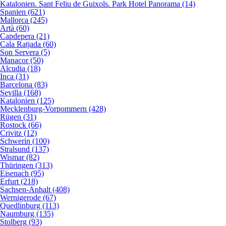
Katalonien. Sant Feliu de Guixols. Park Hotel Panorama (14)
Spanien (621)
Mallorca (245)
Artà (60)
Capdepera (21)
Cala Ratjada (60)
Son Servera (5)
Manacor (50)
Alcudia (18)
Inca (31)
Barcelona (83)
Sevilla (168)
Katalonien (125)
Mecklenburg-Vorpommern (428)
Rügen (31)
Rostock (66)
Crivitz (12)
Schwerin (100)
Stralsund (137)
Wismar (82)
Thüringen (313)
Eisenach (95)
Erfurt (218)
Sachsen-Anhalt (408)
Wernigerode (67)
Quedlinburg (113)
Naumburg (135)
Stolberg (93)