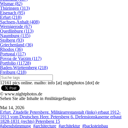
Wismar (82)
Thüringen (313)
Eisenach (95)
Erfurt (218)
Sachsen-Anhalt (408)
Wernigerode (67)
Quedlinburg (113)
Naumburg (135)
Stolberg (93)
Griechenland (36)
Rhodos (36)
Portugal (117)
Povoa de Varzim (117)
Portfolio (11728)
Baden-Württemberg (218)
Freiburg (218)
12161 pics online. mailto: info [at] nightphotos [dot] de
© www.nightphotos.de
Sehen Sie alle Inhalte in #militärgefängnis
Mai 14, 2026
Erfurt. Zitadelle Petersberg. Militärarrestanstalt (links) erbaut 1912-
1913 vom Deutschen Heer. Petersberg 6. Defensionskaserne erbaut
1828-1831 (rechts) Petersberg 15
#abendstimmung
#architecture
#architektur
#backsteinbau