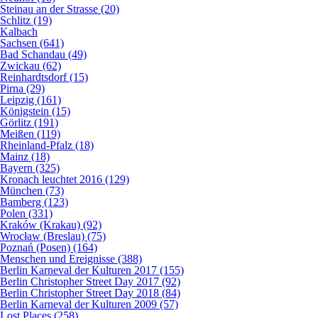
Steinau an der Strasse (20)
Schlitz (19)
Kalbach
Sachsen (641)
Bad Schandau (49)
Zwickau (62)
Reinhardtsdorf (15)
Pirna (29)
Leipzig (161)
Königstein (15)
Görlitz (191)
Meißen (119)
Rheinland-Pfalz (18)
Mainz (18)
Bayern (325)
Kronach leuchtet 2016 (129)
München (73)
Bamberg (123)
Polen (331)
Kraków (Krakau) (92)
Wrocław (Breslau) (75)
Poznań (Posen) (164)
Menschen und Ereignisse (388)
Berlin Karneval der Kulturen 2017 (155)
Berlin Christopher Street Day 2017 (92)
Berlin Christopher Street Day 2018 (84)
Berlin Karneval der Kulturen 2009 (57)
Lost Places (258)