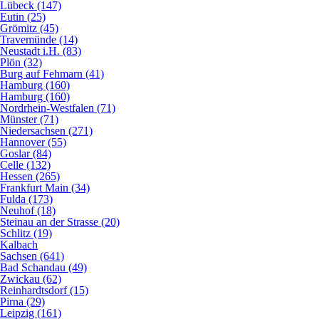
Lübeck (147)
Eutin (25)
Grömitz (45)
Travemünde (14)
Neustadt i.H. (83)
Plön (32)
Burg auf Fehmarn (41)
Hamburg (160)
Hamburg (160)
Nordrhein-Westfalen (71)
Münster (71)
Niedersachsen (271)
Hannover (55)
Goslar (84)
Celle (132)
Hessen (265)
Frankfurt Main (34)
Fulda (173)
Neuhof (18)
Steinau an der Strasse (20)
Schlitz (19)
Kalbach
Sachsen (641)
Bad Schandau (49)
Zwickau (62)
Reinhardtsdorf (15)
Pirna (29)
Leipzig (161)