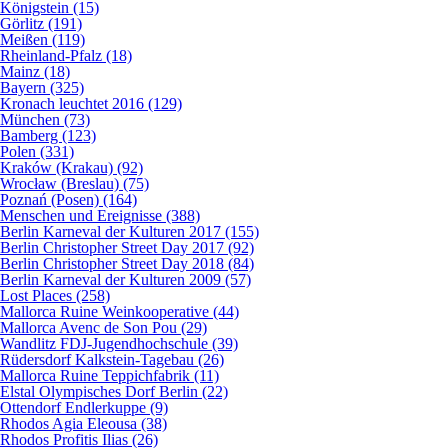
Königstein (15)
Görlitz (191)
Meißen (119)
Rheinland-Pfalz (18)
Mainz (18)
Bayern (325)
Kronach leuchtet 2016 (129)
München (73)
Bamberg (123)
Polen (331)
Kraków (Krakau) (92)
Wrocław (Breslau) (75)
Poznań (Posen) (164)
Menschen und Ereignisse (388)
Berlin Karneval der Kulturen 2017 (155)
Berlin Christopher Street Day 2017 (92)
Berlin Christopher Street Day 2018 (84)
Berlin Karneval der Kulturen 2009 (57)
Lost Places (258)
Mallorca Ruine Weinkooperative (44)
Mallorca Avenc de Son Pou (29)
Wandlitz FDJ-Jugendhochschule (39)
Rüdersdorf Kalkstein-Tagebau (26)
Mallorca Ruine Teppichfabrik (11)
Elstal Olympisches Dorf Berlin (22)
Ottendorf Endlerkuppe (9)
Rhodos Agia Eleousa (38)
Rhodos Profitis Ilias (26)