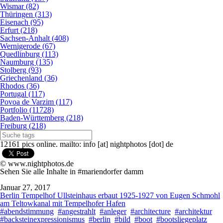
Wismar (82)
Thüringen (313)
Eisenach (95)
Erfurt (218)
Sachsen-Anhalt (408)
Wernigerode (67)
Quedlinburg (113)
Naumburg (135)
Stolberg (93)
Griechenland (36)
Rhodos (36)
Portugal (117)
Povoa de Varzim (117)
Portfolio (11728)
Baden-Württemberg (218)
Freiburg (218)
12161 pics online. mailto: info [at] nightphotos [dot] de
© www.nightphotos.de
Sehen Sie alle Inhalte in #mariendorfer damm
Januar 27, 2017
Berlin Tempelhof Ullsteinhaus erbaut 1925-1927 von Eugen Schmohl
am Teltowkanal mit Tempelhofer Hafen
#abendstimmung
#angestrahlt
#anleger
#architecture
#architektur
#backsteinexpressionismus
#berlin
#bild
#boot
#bootsliegeplatz