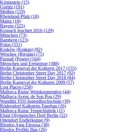
Königstein (15)
Görlitz (191)
Meißen (119)
Rheinland-Pfalz (18)
Mainz (18)
Bayern (325)
Kronach leuchtet 2016 (129)
München (73)
Bamberg (123)
Polen (331)
Kraków (Krakau) (92)
Wrocław (Breslau) (75)
Poznań (Posen) (164)
Menschen und Ereignisse (388)
Berlin Karneval der Kulturen 2017 (155)
Berlin Christopher Street Day 2017 (92)
Berlin Christopher Street Day 2018 (84)
Berlin Karneval der Kulturen 2009 (57)
Lost Places (258)
Mallorca Ruine Weinkooperative (44)
Mallorca Avenc de Son Pou (29)
Wandlitz FDJ-Jugendhochschule (39)
Rüdersdorf Kalkstein-Tagebau (26)
Mallorca Ruine Teppichfabrik (11)
Elstal Olympisches Dorf Berlin (22)
Ottendorf Endlerkuppe (9)
Rhodos Agia Eleousa (38)
Rhodos Profitis Ilias (26)