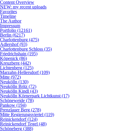
Content Overview
NEW: my recent uploads
Favorites
Timeline
The Author
Impressum
Portfolio (12161)
Berlin (6217)
Charlottenburg (475)
Adlershof (93)
Charlottenburg Schloss (35)
Friedrichshain (195)
Köpenick (86)
Kreuzberg (442)
Lichtenberg (125)
Marzahn-Hellersdorf (109)
Mitte (972)
Neukölln (130)
Neukölln Britz (72)
Neukölln Kindl (43)
Neukölln Körnerpark Lichtkunst (17)
Schöneweide (78)
Pankow (194)
Prenzlauer Berg (278)
Mitte Regierungsviertel (119)
Reinickendorf (124)
Reinickendorf Tegel (48)
Schöneberg (388)