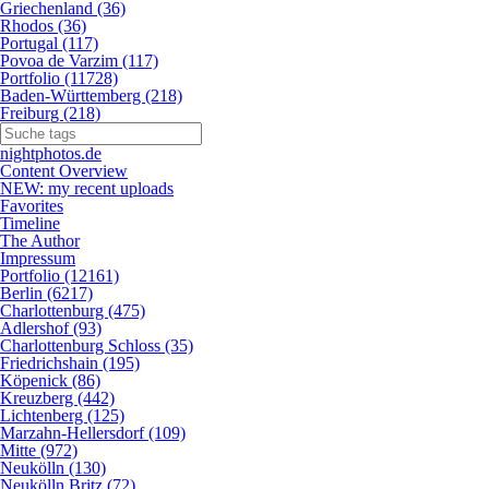
Griechenland (36)
Rhodos (36)
Portugal (117)
Povoa de Varzim (117)
Portfolio (11728)
Baden-Württemberg (218)
Freiburg (218)
nightphotos.de
Content Overview
NEW: my recent uploads
Favorites
Timeline
The Author
Impressum
Portfolio (12161)
Berlin (6217)
Charlottenburg (475)
Adlershof (93)
Charlottenburg Schloss (35)
Friedrichshain (195)
Köpenick (86)
Kreuzberg (442)
Lichtenberg (125)
Marzahn-Hellersdorf (109)
Mitte (972)
Neukölln (130)
Neukölln Britz (72)