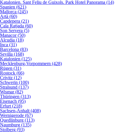
Katalonien. Sant Feliu de Guixols. Park Hotel Panorama (14)
Spanien (621)
Mallorca (245)
Artà (60)
Capdepera (21)
Cala Ratjada (60)
Son Servera (5)
Manacor (50)
Alcudia (18)
Inca (31)
Barcelona (83)
Sevilla (168)
Katalonien (125)
Mecklenburg-Vorpommern (428)
Rügen (31)
Rostock (66)
Crivitz (12)
Schwerin (100)
Stralsund (137)
Wismar (82)
Thüringen (313)
Eisenach (95)
Erfurt (218)
Sachsen-Anhalt (408)
Wernigerode (67)
Quedlinburg (113)
Naumburg (135)
Stolberg (93)