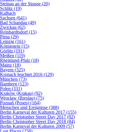
Steinau an der Strasse (20)
Schlitz (19)
Kalbach
Sachsen (641)
Bad Schandau (49)
Zwickau (62)
Reinhardtsdorf (15)
Pirna (29)
Leipzig (161)
Königstein (15)
Görlitz (191)
Meißen (119)
Rheinland-Pfalz (18)
Mainz (18)
Bayern (325)
Kronach leuchtet 2016 (129)
München (73)
Bamberg (123)
Polen (331)
Kraków (Krakau) (92)
Wrocław (Breslau) (75)
Poznań (Posen) (164)
Menschen und Ereignisse (388)
Berlin Karneval der Kulturen 2017 (155)
Berlin Christopher Street Day 2017 (92)
Berlin Christopher Street Day 2018 (84)
Berlin Karneval der Kulturen 2009 (57)
Lost Places (258)