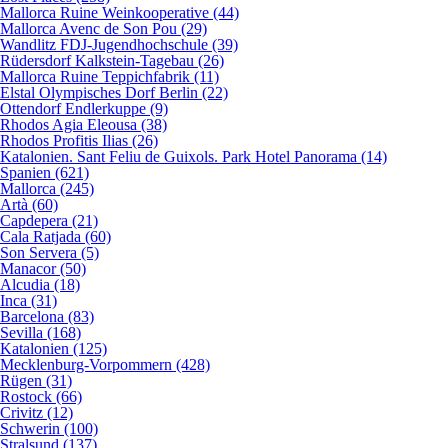
Mallorca Ruine Weinkooperative (44)
Mallorca Avenc de Son Pou (29)
Wandlitz FDJ-Jugendhochschule (39)
Rüdersdorf Kalkstein-Tagebau (26)
Mallorca Ruine Teppichfabrik (11)
Elstal Olympisches Dorf Berlin (22)
Ottendorf Endlerkuppe (9)
Rhodos Agia Eleousa (38)
Rhodos Profitis Ilias (26)
Katalonien. Sant Feliu de Guixols. Park Hotel Panorama (14)
Spanien (621)
Mallorca (245)
Artà (60)
Capdepera (21)
Cala Ratjada (60)
Son Servera (5)
Manacor (50)
Alcudia (18)
Inca (31)
Barcelona (83)
Sevilla (168)
Katalonien (125)
Mecklenburg-Vorpommern (428)
Rügen (31)
Rostock (66)
Crivitz (12)
Schwerin (100)
Stralsund (137)