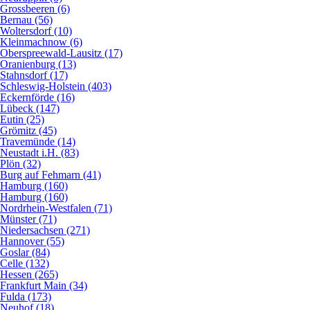
Grossbeeren (6)
Bernau (56)
Woltersdorf (10)
Kleinmachnow (6)
Oberspreewald-Lausitz (17)
Oranienburg (13)
Stahnsdorf (17)
Schleswig-Holstein (403)
Eckernförde (16)
Lübeck (147)
Eutin (25)
Grömitz (45)
Travemünde (14)
Neustadt i.H. (83)
Plön (32)
Burg auf Fehmarn (41)
Hamburg (160)
Hamburg (160)
Nordrhein-Westfalen (71)
Münster (71)
Niedersachsen (271)
Hannover (55)
Goslar (84)
Celle (132)
Hessen (265)
Frankfurt Main (34)
Fulda (173)
Neuhof (18)