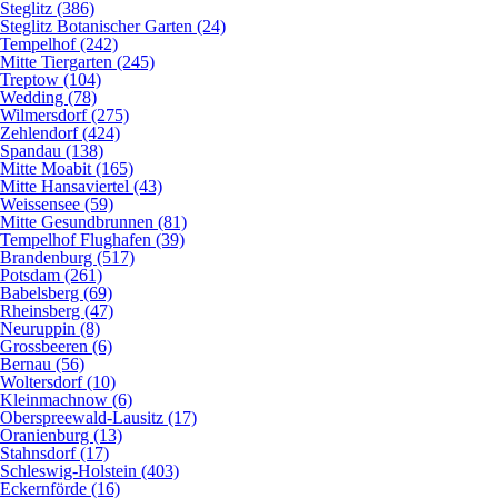
Steglitz (386)
Steglitz Botanischer Garten (24)
Tempelhof (242)
Mitte Tiergarten (245)
Treptow (104)
Wedding (78)
Wilmersdorf (275)
Zehlendorf (424)
Spandau (138)
Mitte Moabit (165)
Mitte Hansaviertel (43)
Weissensee (59)
Mitte Gesundbrunnen (81)
Tempelhof Flughafen (39)
Brandenburg (517)
Potsdam (261)
Babelsberg (69)
Rheinsberg (47)
Neuruppin (8)
Grossbeeren (6)
Bernau (56)
Woltersdorf (10)
Kleinmachnow (6)
Oberspreewald-Lausitz (17)
Oranienburg (13)
Stahnsdorf (17)
Schleswig-Holstein (403)
Eckernförde (16)