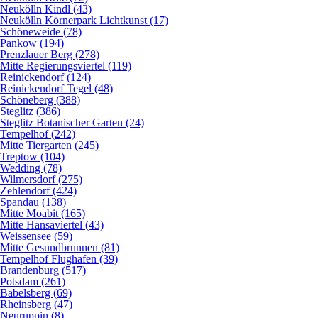
Neukölln Kindl (43)
Neukölln Körnerpark Lichtkunst (17)
Schöneweide (78)
Pankow (194)
Prenzlauer Berg (278)
Mitte Regierungsviertel (119)
Reinickendorf (124)
Reinickendorf Tegel (48)
Schöneberg (388)
Steglitz (386)
Steglitz Botanischer Garten (24)
Tempelhof (242)
Mitte Tiergarten (245)
Treptow (104)
Wedding (78)
Wilmersdorf (275)
Zehlendorf (424)
Spandau (138)
Mitte Moabit (165)
Mitte Hansaviertel (43)
Weissensee (59)
Mitte Gesundbrunnen (81)
Tempelhof Flughafen (39)
Brandenburg (517)
Potsdam (261)
Babelsberg (69)
Rheinsberg (47)
Neuruppin (8)