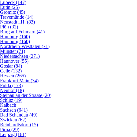
Lübeck (147)
Eutin (25)
Grömitz (45)
Travemünde (14)
Neustadt i.H. (83)
Plön (32)
Burg auf Fehmarn (41)
Hamburg (160)
Hamburg (160)
Nordrhein-Westfalen (71)
Münster (71)
Niedersachsen (271)
Hannover (55)
Goslar (84)
Celle (132)
Hessen (265)
Frankfurt Main (34)
Fulda (173)
Neuhof (18)
Steinau an der Strasse (20)
Schlitz (19)
Kalbach
Sachsen (641)
Bad Schandau (49)
Zwickau (62)
Reinhardtsdorf (15)
Pirna (29)
Leipzig (161)