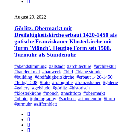
August 29, 2022
Görlitz. Obermarkt mit
Dreifaltigkeitskirche erbaut 1420-1450 als
gotische Franziskaner Klosterkirche mit
Turm 'Mönch'. Heutige Form seit 1508.
Turmuhr als Stundenuhr
#abendstimmung
#altstadt
#architecture
#architektur
#baudenkmal
#bauwerk
#bild
#blaue stunde
#building
#dreifaltigkeitskirche
#erbaut 1420-1450
#fertig 1508
#foto
#fotografie
#franziskaner
#galerie
#gallery
#gebäude
#görlitz
#historisch
#klosterkirche
#mönch
#nachtfoto
#obermarkt
#photo
#photography
#sachsen
#stundenuhr
#turm
#turmuhr
#ziffernblatt