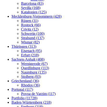
Barcelona (83)
Sevilla (168)
Katalonien (125)
Mecklenburg-Vorpommern (428)
Rügen (31)
Rostock (66)
Crivitz (12)
Schwerin (100)
Stralsund (137)
Wismar (82)
Thüringen (313)
Eisenach (95)
Erfurt (218)
Sachsen-Anhalt (408)
Wernigerode (67)
Quedlinburg (113)
Naumburg (135)
Stolberg (93)
Griechenland (36)
Rhodos (36)
Portugal (117)
Povoa de Varzim (117)
Portfolio (11728)
Baden-Württemberg (218)
Freiburg (218)