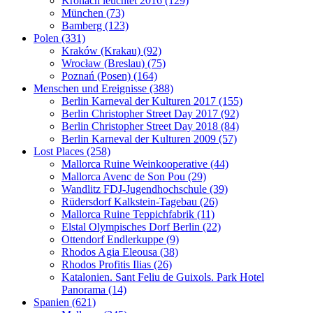
Kronach leuchtet 2016 (129)
München (73)
Bamberg (123)
Polen (331)
Kraków (Krakau) (92)
Wrocław (Breslau) (75)
Poznań (Posen) (164)
Menschen und Ereignisse (388)
Berlin Karneval der Kulturen 2017 (155)
Berlin Christopher Street Day 2017 (92)
Berlin Christopher Street Day 2018 (84)
Berlin Karneval der Kulturen 2009 (57)
Lost Places (258)
Mallorca Ruine Weinkooperative (44)
Mallorca Avenc de Son Pou (29)
Wandlitz FDJ-Jugendhochschule (39)
Rüdersdorf Kalkstein-Tagebau (26)
Mallorca Ruine Teppichfabrik (11)
Elstal Olympisches Dorf Berlin (22)
Ottendorf Endlerkuppe (9)
Rhodos Agia Eleousa (38)
Rhodos Profitis Ilias (26)
Katalonien. Sant Feliu de Guixols. Park Hotel
Panorama (14)
Spanien (621)