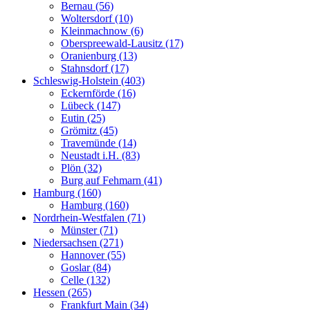
Bernau (56)
Woltersdorf (10)
Kleinmachnow (6)
Oberspreewald-Lausitz (17)
Oranienburg (13)
Stahnsdorf (17)
Schleswig-Holstein (403)
Eckernförde (16)
Lübeck (147)
Eutin (25)
Grömitz (45)
Travemünde (14)
Neustadt i.H. (83)
Plön (32)
Burg auf Fehmarn (41)
Hamburg (160)
Hamburg (160)
Nordrhein-Westfalen (71)
Münster (71)
Niedersachsen (271)
Hannover (55)
Goslar (84)
Celle (132)
Hessen (265)
Frankfurt Main (34)