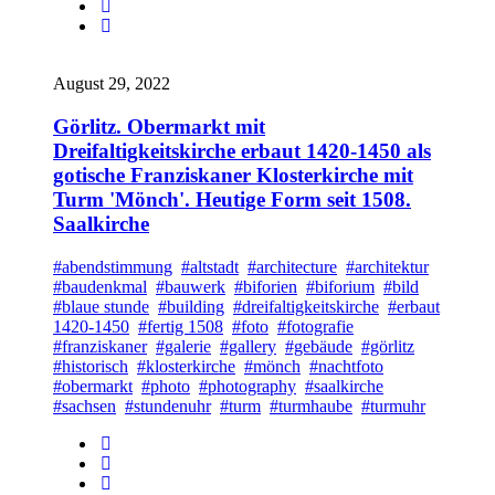
August 29, 2022
Görlitz. Obermarkt mit
Dreifaltigkeitskirche erbaut 1420-1450 als
gotische Franziskaner Klosterkirche mit
Turm 'Mönch'. Heutige Form seit 1508.
Saalkirche
#abendstimmung
#altstadt
#architecture
#architektur
#baudenkmal
#bauwerk
#biforien
#biforium
#bild
#blaue stunde
#building
#dreifaltigkeitskirche
#erbaut
1420-1450
#fertig 1508
#foto
#fotografie
#franziskaner
#galerie
#gallery
#gebäude
#görlitz
#historisch
#klosterkirche
#mönch
#nachtfoto
#obermarkt
#photo
#photography
#saalkirche
#sachsen
#stundenuhr
#turm
#turmhaube
#turmuhr