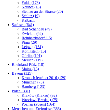
Fulda (173)
Neuhof (18)
Steinau an der Strasse (20)
Schlitz (19)
Kalbach
Sachsen (641)
Bad Schandau (49)
Zwickau (62)
Reinhardtsdorf (15)
Pirna (29)
Leipzig (161)
Königstein (15)
Görlitz (191)
Meißen (119)
Rheinland-Pfalz (18)
Mainz (18)
Bayern (325)
Kronach leuchtet 2016 (129)
München (73)
Bamberg (123)
Polen (331)
Kraków (Krakau) (92)
Wrocław (Breslau) (75)
Poznań (Posen) (164)
Menschen und Ereignisse (388)