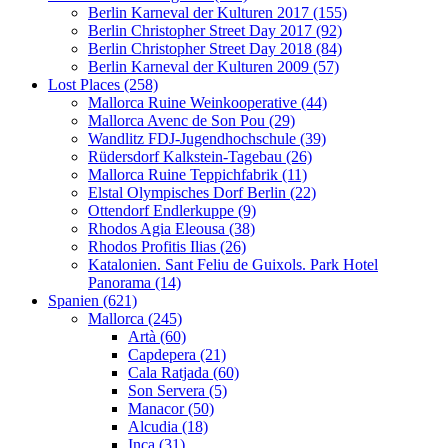
Berlin Karneval der Kulturen 2017 (155)
Berlin Christopher Street Day 2017 (92)
Berlin Christopher Street Day 2018 (84)
Berlin Karneval der Kulturen 2009 (57)
Lost Places (258)
Mallorca Ruine Weinkooperative (44)
Mallorca Avenc de Son Pou (29)
Wandlitz FDJ-Jugendhochschule (39)
Rüdersdorf Kalkstein-Tagebau (26)
Mallorca Ruine Teppichfabrik (11)
Elstal Olympisches Dorf Berlin (22)
Ottendorf Endlerkuppe (9)
Rhodos Agia Eleousa (38)
Rhodos Profitis Ilias (26)
Katalonien. Sant Feliu de Guixols. Park Hotel
Panorama (14)
Spanien (621)
Mallorca (245)
Artà (60)
Capdepera (21)
Cala Ratjada (60)
Son Servera (5)
Manacor (50)
Alcudia (18)
Inca (31)