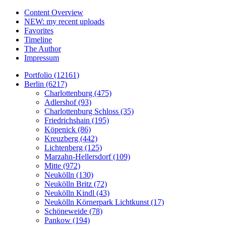
Content Overview
NEW: my recent uploads
Favorites
Timeline
The Author
Impressum
Portfolio (12161)
Berlin (6217)
Charlottenburg (475)
Adlershof (93)
Charlottenburg Schloss (35)
Friedrichshain (195)
Köpenick (86)
Kreuzberg (442)
Lichtenberg (125)
Marzahn-Hellersdorf (109)
Mitte (972)
Neukölln (130)
Neukölln Britz (72)
Neukölln Kindl (43)
Neukölln Körnerpark Lichtkunst (17)
Schöneweide (78)
Pankow (194)