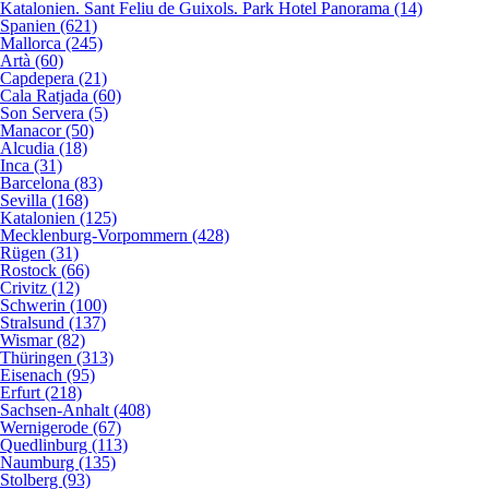
Katalonien. Sant Feliu de Guixols. Park Hotel Panorama (14)
Spanien (621)
Mallorca (245)
Artà (60)
Capdepera (21)
Cala Ratjada (60)
Son Servera (5)
Manacor (50)
Alcudia (18)
Inca (31)
Barcelona (83)
Sevilla (168)
Katalonien (125)
Mecklenburg-Vorpommern (428)
Rügen (31)
Rostock (66)
Crivitz (12)
Schwerin (100)
Stralsund (137)
Wismar (82)
Thüringen (313)
Eisenach (95)
Erfurt (218)
Sachsen-Anhalt (408)
Wernigerode (67)
Quedlinburg (113)
Naumburg (135)
Stolberg (93)