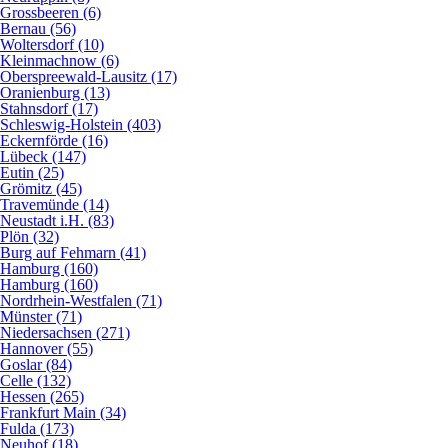
Grossbeeren (6)
Bernau (56)
Woltersdorf (10)
Kleinmachnow (6)
Oberspreewald-Lausitz (17)
Oranienburg (13)
Stahnsdorf (17)
Schleswig-Holstein (403)
Eckernförde (16)
Lübeck (147)
Eutin (25)
Grömitz (45)
Travemünde (14)
Neustadt i.H. (83)
Plön (32)
Burg auf Fehmarn (41)
Hamburg (160)
Hamburg (160)
Nordrhein-Westfalen (71)
Münster (71)
Niedersachsen (271)
Hannover (55)
Goslar (84)
Celle (132)
Hessen (265)
Frankfurt Main (34)
Fulda (173)
Neuhof (18)