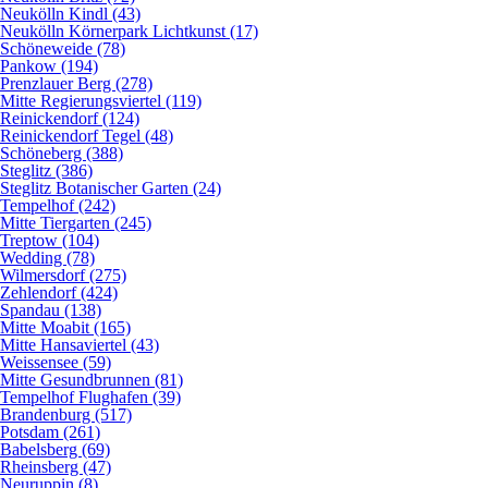
Neukölln Kindl (43)
Neukölln Körnerpark Lichtkunst (17)
Schöneweide (78)
Pankow (194)
Prenzlauer Berg (278)
Mitte Regierungsviertel (119)
Reinickendorf (124)
Reinickendorf Tegel (48)
Schöneberg (388)
Steglitz (386)
Steglitz Botanischer Garten (24)
Tempelhof (242)
Mitte Tiergarten (245)
Treptow (104)
Wedding (78)
Wilmersdorf (275)
Zehlendorf (424)
Spandau (138)
Mitte Moabit (165)
Mitte Hansaviertel (43)
Weissensee (59)
Mitte Gesundbrunnen (81)
Tempelhof Flughafen (39)
Brandenburg (517)
Potsdam (261)
Babelsberg (69)
Rheinsberg (47)
Neuruppin (8)