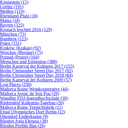
Königstein (15)
Görlitz (191)
Meißen (119)
Rheinland-Pfalz (18)
Mainz (18)
Bayern (325)
Kronach leuchtet 2016 (129)
München (73)
Bamberg (123)
Polen (331)
Kraków (Krakau) (92)
Wrocław (Breslau) (75)
Poznań (Posen) (164)
Menschen und Ereignisse (388)
Berlin Karneval der Kulturen 2017 (155)
Berlin Christopher Street Day 2017 (92)
Berlin Christopher Street Day 2018 (84)
Berlin Karneval der Kulturen 2009 (57)
Lost Places (258)
Mallorca Ruine Weinkooperative (44)
Mallorca Avenc de Son Pou (29)
Wandlitz FDJ-Jugendhochschule (39)
Rüdersdorf Kalkstein-Tagebau (26)
Mallorca Ruine Teppichfabrik (11)
Elstal Olympisches Dorf Berlin (22)
Ottendorf Endlerkuppe (9)
Rhodos Agia Eleousa (38)
Rhodos Profitis Ilias (26)