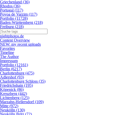
Griechenland (36)
Rhodos (36)
Portugal (117)
Povoa de Varzim (117)
Portfolio (11728)
Baden-Württemberg (218)
Freiburg (218)
nightphotos.de
Content Overview
NEW: my recent uploads
Favorites
Timeline
The Author
Impressum
Portfolio (12161)
Berlin (6217)
Charlottenburg (475)
Adlershof (93)
Charlottenburg Schloss (35)
Friedrichshain (195)
Köpenick (86)
Kreuzberg (442)
Lichtenberg (125)
Marzahn-Hellersdorf (109)
Mitte (972)
Neukölln (130)
Neukölln Britz (72)