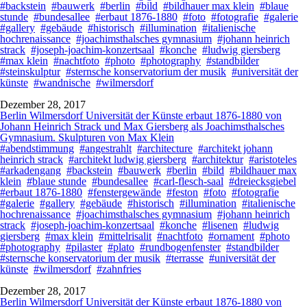
#backstein
#bauwerk
#berlin
#bild
#bildhauer max klein
#blaue
stunde
#bundesallee
#erbaut 1876-1880
#foto
#fotografie
#galerie
#gallery
#gebäude
#historisch
#illumination
#italienische
hochrenaissance
#joachimsthalsches gymnasium
#johann heinrich
strack
#joseph-joachim-konzertsaal
#konche
#ludwig giersberg
#max klein
#nachtfoto
#photo
#photography
#standbilder
#steinskulptur
#sternsche konservatorium der musik
#universität der
künste
#wandnische
#wilmersdorf
Dezember 28, 2017
Berlin Wilmersdorf Universität der Künste erbaut 1876-1880 von
Johann Heinrich Strack und Max Giersberg als Joachimsthalsches
Gymnasium. Skulpturen von Max Klein
#abendstimmung
#angestrahlt
#architecture
#architekt johann
heinrich strack
#architekt ludwig giersberg
#architektur
#aristoteles
#arkadengang
#backstein
#bauwerk
#berlin
#bild
#bildhauer max
klein
#blaue stunde
#bundesallee
#carl-flesch-saal
#dreiecksgiebel
#erbaut 1876-1880
#fenstergewände
#feston
#foto
#fotografie
#galerie
#gallery
#gebäude
#historisch
#illumination
#italienische
hochrenaissance
#joachimsthalsches gymnasium
#johann heinrich
strack
#joseph-joachim-konzertsaal
#konche
#lisenen
#ludwig
giersberg
#max klein
#mittelrisalit
#nachtfoto
#ornament
#photo
#photography
#pilaster
#plato
#rundbogenfenster
#standbilder
#sternsche konservatorium der musik
#terrasse
#universität der
künste
#wilmersdorf
#zahnfries
Dezember 28, 2017
Berlin Wilmersdorf Universität der Künste erbaut 1876-1880 von