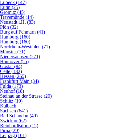
Lübeck (147)
Eutin (25)
Grömitz (45)
Travemünde (14)
Neustadt i.H. (83)
Plön (32)
Burg auf Fehmarn (41)
Hamburg (160)
Hamburg (160)
Nordrhein-Westfalen (71)
Münster (71)
Niedersachsen (271)
Hannover (55)
Goslar (84)
Celle (132)
Hessen (265)
Frankfurt Main (34)
Fulda (173)
Neuhof (18)
Steinau an der Strasse (20)
Schlitz (19)
Kalbach
Sachsen (641)
Bad Schandau (49)
Zwickau (62)
Reinhardtsdorf (15)
Pirna (29)
Leipzig (161)