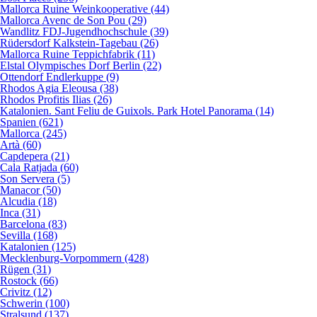
Mallorca Ruine Weinkooperative (44)
Mallorca Avenc de Son Pou (29)
Wandlitz FDJ-Jugendhochschule (39)
Rüdersdorf Kalkstein-Tagebau (26)
Mallorca Ruine Teppichfabrik (11)
Elstal Olympisches Dorf Berlin (22)
Ottendorf Endlerkuppe (9)
Rhodos Agia Eleousa (38)
Rhodos Profitis Ilias (26)
Katalonien. Sant Feliu de Guixols. Park Hotel Panorama (14)
Spanien (621)
Mallorca (245)
Artà (60)
Capdepera (21)
Cala Ratjada (60)
Son Servera (5)
Manacor (50)
Alcudia (18)
Inca (31)
Barcelona (83)
Sevilla (168)
Katalonien (125)
Mecklenburg-Vorpommern (428)
Rügen (31)
Rostock (66)
Crivitz (12)
Schwerin (100)
Stralsund (137)