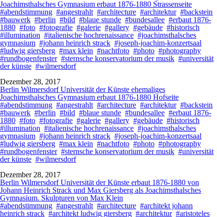
Joachimsthalsches Gymnasium erbaut 1876-1880 Strassenseite
#abendstimmung
#angestrahlt
#architecture
#architektur
#backstein
#bauwerk
#berlin
#bild
#blaue stunde
#bundesallee
#erbaut 1876-
1880
#foto
#fotografie
#galerie
#gallery
#gebäude
#historisch
#illumination
#italienische hochrenaissance
#joachimsthalsches
gymnasium
#johann heinrich strack
#joseph-joachim-konzertsaal
#ludwig giersberg
#max klein
#nachtfoto
#photo
#photography
#rundbogenfenster
#sternsche konservatorium der musik
#universität
der künste
#wilmersdorf
Dezember 28, 2017
Berlin Wilmersdorf Universität der Künste ehemaliges
Joachimsthalsches Gymnasium erbaut 1876-1880 Hofseite
#abendstimmung
#angestrahlt
#architecture
#architektur
#backstein
#bauwerk
#berlin
#bild
#blaue stunde
#bundesallee
#erbaut 1876-
1880
#foto
#fotografie
#galerie
#gallery
#gebäude
#historisch
#illumination
#italienische hochrenaissance
#joachimsthalsches
gymnasium
#johann heinrich strack
#joseph-joachim-konzertsaal
#ludwig giersberg
#max klein
#nachtfoto
#photo
#photography
#rundbogenfenster
#sternsche konservatorium der musik
#universität
der künste
#wilmersdorf
Dezember 28, 2017
Berlin Wilmersdorf Universität der Künste erbaut 1876-1880 von
Johann Heinrich Strack und Max Giersberg als Joachimsthalsches
Gymnasium. Skulpturen von Max Klein
#abendstimmung
#angestrahlt
#architecture
#architekt johann
heinrich strack
#architekt ludwig giersberg
#architektur
#aristoteles