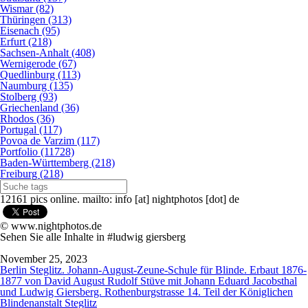
Wismar (82)
Thüringen (313)
Eisenach (95)
Erfurt (218)
Sachsen-Anhalt (408)
Wernigerode (67)
Quedlinburg (113)
Naumburg (135)
Stolberg (93)
Griechenland (36)
Rhodos (36)
Portugal (117)
Povoa de Varzim (117)
Portfolio (11728)
Baden-Württemberg (218)
Freiburg (218)
12161 pics online. mailto: info [at] nightphotos [dot] de
© www.nightphotos.de
Sehen Sie alle Inhalte in #ludwig giersberg
November 25, 2023
Berlin Steglitz. Johann-August-Zeune-Schule für Blinde. Erbaut 1876-
1877 von David August Rudolf Stüve mit Johann Eduard Jacobsthal
und Ludwig Giersberg. Rothenburgstrasse 14. Teil der Königlichen
Blindenanstalt Steglitz