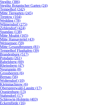
Steglitz (386)
Steglitz Botanischer Garten (24)
Tempelhof (242)
Mitte Tiergarten (245)
Treptow (104)
Wedding (78)
Wilmersdorf (275)
Zehlendorf (424)
Spandau (138)
Mitte Moabit (165)
Mitte Hansaviertel (43)
Weissensee (59)
Mitte Gesundbrunnen (81)
Tempelhof Flughafen (39)
Brandenburg (517)
Potsdam (261)
Babelsberg (69)
Rheinsberg (47)
Neuruppin (8)
Grossbeeren (6)
Bernau (56)
Woltersdorf (10)
Kleinmachnow (6)
Oberspreewald-Lausitz (17)
Oranienburg (13)
Stahnsdorf (17)
Schleswig-Holstein (403)
Eckernförde (16)