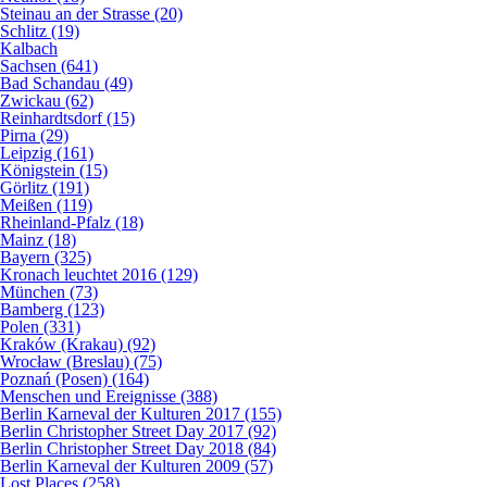
Steinau an der Strasse (20)
Schlitz (19)
Kalbach
Sachsen (641)
Bad Schandau (49)
Zwickau (62)
Reinhardtsdorf (15)
Pirna (29)
Leipzig (161)
Königstein (15)
Görlitz (191)
Meißen (119)
Rheinland-Pfalz (18)
Mainz (18)
Bayern (325)
Kronach leuchtet 2016 (129)
München (73)
Bamberg (123)
Polen (331)
Kraków (Krakau) (92)
Wrocław (Breslau) (75)
Poznań (Posen) (164)
Menschen und Ereignisse (388)
Berlin Karneval der Kulturen 2017 (155)
Berlin Christopher Street Day 2017 (92)
Berlin Christopher Street Day 2018 (84)
Berlin Karneval der Kulturen 2009 (57)
Lost Places (258)