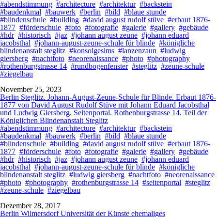
#abendstimmung
#architecture
#architektur
#backstein
#baudenkmal
#bauwerk
#berlin
#bild
#blaue stunde
#blindenschule
#building
#david august rudolf stüve
#erbaut 1876-
1877
#förderschule
#foto
#fotografie
#galerie
#gallery
#gebäude
#hdr
#historisch
#jaz
#johann august zeune
#johann eduard
jacobsthal
#johann-august-zeune-schule für blinde
#königliche
blindenanstalt steglitz
#konsolgesims
#lanzenzaun
#ludwig
giersberg
#nachtfoto
#neorenaissance
#photo
#photography
#rothenburgstrasse 14
#rundbogenfenster
#steglitz
#zeune-schule
#ziegelbau
November 25, 2023
Berlin Steglitz. Johann-August-Zeune-Schule für Blinde. Erbaut 1876-
1877 von David August Rudolf Stüve mit Johann Eduard Jacobsthal
und Ludwig Giersberg. Seitenportal. Rothenburgstrasse 14. Teil der
Königlichen Blindenanstalt Steglitz
#abendstimmung
#architecture
#architektur
#backstein
#baudenkmal
#bauwerk
#berlin
#bild
#blaue stunde
#blindenschule
#building
#david august rudolf stüve
#erbaut 1876-
1877
#förderschule
#foto
#fotografie
#galerie
#gallery
#gebäude
#hdr
#historisch
#jaz
#johann august zeune
#johann eduard
jacobsthal
#johann-august-zeune-schule für blinde
#königliche
blindenanstalt steglitz
#ludwig giersberg
#nachtfoto
#neorenaissance
#photo
#photography
#rothenburgstrasse 14
#seitenportal
#steglitz
#zeune-schule
#ziegelbau
Dezember 28, 2017
Berlin Wilmersdorf Universität der Künste ehemaliges