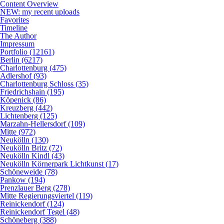
Content Overview
NEW: my recent uploads
Favorites
Timeline
The Author
Impressum
Portfolio (12161)
Berlin (6217)
Charlottenburg (475)
Adlershof (93)
Charlottenburg Schloss (35)
Friedrichshain (195)
Köpenick (86)
Kreuzberg (442)
Lichtenberg (125)
Marzahn-Hellersdorf (109)
Mitte (972)
Neukölln (130)
Neukölln Britz (72)
Neukölln Kindl (43)
Neukölln Körnerpark Lichtkunst (17)
Schöneweide (78)
Pankow (194)
Prenzlauer Berg (278)
Mitte Regierungsviertel (119)
Reinickendorf (124)
Reinickendorf Tegel (48)
Schöneberg (388)