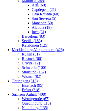
Mallorca (245)
Artà (60)
Capdepera (21)
Cala Ratjada (60)
Son Servera (5)
Manacor (50)
Alcudia (18)
Inca (31)
Barcelona (83)
Sevilla (168)
Katalonien (125)
Mecklenburg-Vorpommern (428)
Rügen (31)
Rostock (66)
Crivitz (12)
Schwerin (100)
Stralsund (137)
Wismar (82)
Thüringen (313)
Eisenach (95)
Erfurt (218)
Sachsen-Anhalt (408)
Wernigerode (67)
Quedlinburg (113)
Naumburg (135)