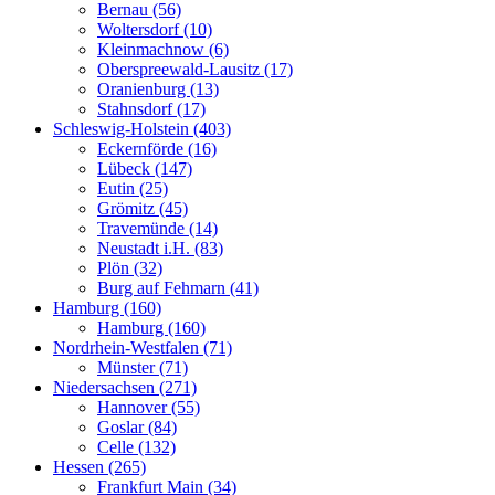
Bernau (56)
Woltersdorf (10)
Kleinmachnow (6)
Oberspreewald-Lausitz (17)
Oranienburg (13)
Stahnsdorf (17)
Schleswig-Holstein (403)
Eckernförde (16)
Lübeck (147)
Eutin (25)
Grömitz (45)
Travemünde (14)
Neustadt i.H. (83)
Plön (32)
Burg auf Fehmarn (41)
Hamburg (160)
Hamburg (160)
Nordrhein-Westfalen (71)
Münster (71)
Niedersachsen (271)
Hannover (55)
Goslar (84)
Celle (132)
Hessen (265)
Frankfurt Main (34)