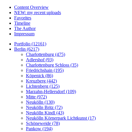
Content Overview
NEW: my recent uploads
Favorites
Timeline
The Author
Impressum
Portfolio (12161)
Berlin (6217)
Charlottenburg (475)
Adlershof (93)
Charlottenburg Schloss (35)
Friedrichshain (195)
Köpenick (86)
Kreuzberg (442)
Lichtenberg (125)
Marzahn-Hellersdorf (109)
Mitte (972)
Neukölln (130)
Neukölln Britz (72)
Neukölln Kindl (43)
Neukölln Körnerpark Lichtkunst (17)
Schöneweide (78)
Pankow (194)