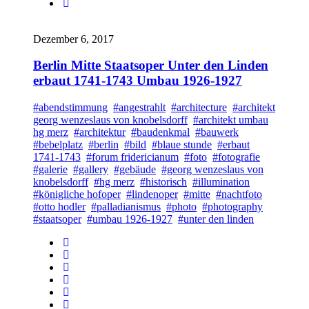
Dezember 6, 2017
Berlin Mitte Staatsoper Unter den Linden
erbaut 1741-1743 Umbau 1926-1927
#abendstimmung
#angestrahlt
#architecture
#architekt
georg wenzeslaus von knobelsdorff
#architekt umbau
hg merz
#architektur
#baudenkmal
#bauwerk
#bebelplatz
#berlin
#bild
#blaue stunde
#erbaut
1741-1743
#forum fridericianum
#foto
#fotografie
#galerie
#gallery
#gebäude
#georg wenzeslaus von
knobelsdorff
#hg merz
#historisch
#illumination
#königliche hofoper
#lindenoper
#mitte
#nachtfoto
#otto hodler
#palladianismus
#photo
#photography
#staatsoper
#umbau 1926-1927
#unter den linden