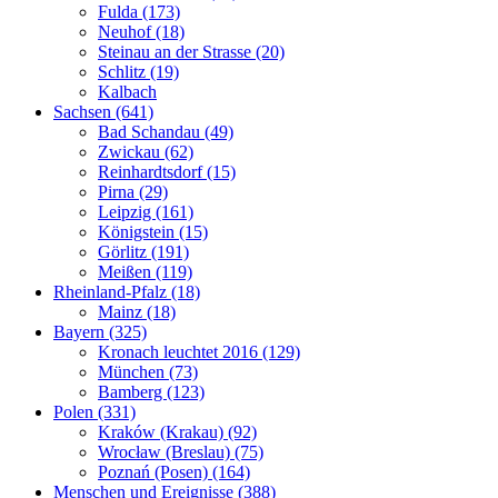
Fulda (173)
Neuhof (18)
Steinau an der Strasse (20)
Schlitz (19)
Kalbach
Sachsen (641)
Bad Schandau (49)
Zwickau (62)
Reinhardtsdorf (15)
Pirna (29)
Leipzig (161)
Königstein (15)
Görlitz (191)
Meißen (119)
Rheinland-Pfalz (18)
Mainz (18)
Bayern (325)
Kronach leuchtet 2016 (129)
München (73)
Bamberg (123)
Polen (331)
Kraków (Krakau) (92)
Wrocław (Breslau) (75)
Poznań (Posen) (164)
Menschen und Ereignisse (388)