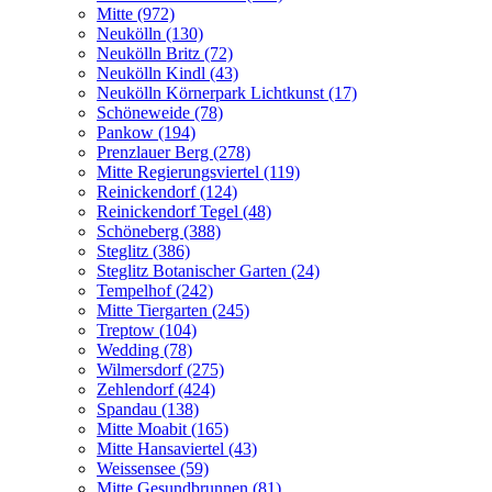
Mitte (972)
Neukölln (130)
Neukölln Britz (72)
Neukölln Kindl (43)
Neukölln Körnerpark Lichtkunst (17)
Schöneweide (78)
Pankow (194)
Prenzlauer Berg (278)
Mitte Regierungsviertel (119)
Reinickendorf (124)
Reinickendorf Tegel (48)
Schöneberg (388)
Steglitz (386)
Steglitz Botanischer Garten (24)
Tempelhof (242)
Mitte Tiergarten (245)
Treptow (104)
Wedding (78)
Wilmersdorf (275)
Zehlendorf (424)
Spandau (138)
Mitte Moabit (165)
Mitte Hansaviertel (43)
Weissensee (59)
Mitte Gesundbrunnen (81)