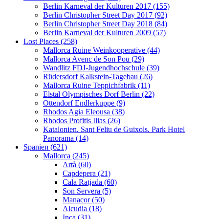
Berlin Karneval der Kulturen 2017 (155)
Berlin Christopher Street Day 2017 (92)
Berlin Christopher Street Day 2018 (84)
Berlin Karneval der Kulturen 2009 (57)
Lost Places (258)
Mallorca Ruine Weinkooperative (44)
Mallorca Avenc de Son Pou (29)
Wandlitz FDJ-Jugendhochschule (39)
Rüdersdorf Kalkstein-Tagebau (26)
Mallorca Ruine Teppichfabrik (11)
Elstal Olympisches Dorf Berlin (22)
Ottendorf Endlerkuppe (9)
Rhodos Agia Eleousa (38)
Rhodos Profitis Ilias (26)
Katalonien. Sant Feliu de Guixols. Park Hotel
Panorama (14)
Spanien (621)
Mallorca (245)
Artà (60)
Capdepera (21)
Cala Ratjada (60)
Son Servera (5)
Manacor (50)
Alcudia (18)
Inca (31)