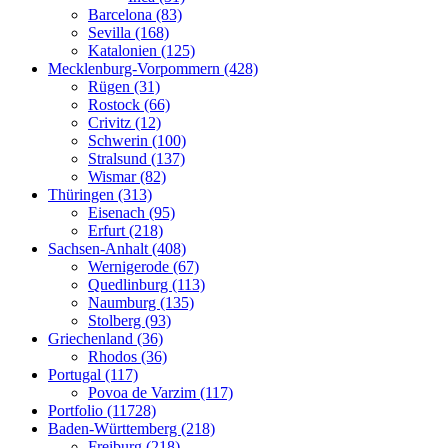
Barcelona (83)
Sevilla (168)
Katalonien (125)
Mecklenburg-Vorpommern (428)
Rügen (31)
Rostock (66)
Crivitz (12)
Schwerin (100)
Stralsund (137)
Wismar (82)
Thüringen (313)
Eisenach (95)
Erfurt (218)
Sachsen-Anhalt (408)
Wernigerode (67)
Quedlinburg (113)
Naumburg (135)
Stolberg (93)
Griechenland (36)
Rhodos (36)
Portugal (117)
Povoa de Varzim (117)
Portfolio (11728)
Baden-Württemberg (218)
Freiburg (218)