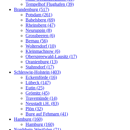
Tempelhof Flughafen (39)
Brandenburg (517)
Potsdam (261)
Babelsberg (69)
Rheinsberg (47)
Neuruppin (8)
Grossbeeren (6)
Bernau (56)
Woltersdorf (10)
Kleinmachnow (6)
Oberspreewald-Lausitz (17)
Oranienburg (13)
Stahnsdorf (17)
Schleswig-Holstein (403)
Eckernförde (16)
Lübeck (147)
Eutin (25)
Grömitz (45)
Travemünde (14)
Neustadt i.H. (83)
Plön (32)
Burg auf Fehmarn (41)
Hamburg (160)
Hamburg (160)
Nordrhein-Westfalen (71)