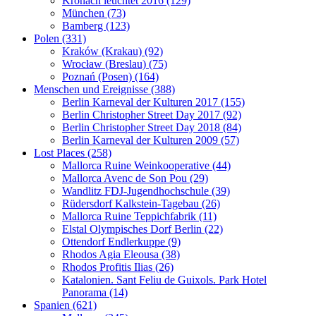
Kronach leuchtet 2016 (129)
München (73)
Bamberg (123)
Polen (331)
Kraków (Krakau) (92)
Wrocław (Breslau) (75)
Poznań (Posen) (164)
Menschen und Ereignisse (388)
Berlin Karneval der Kulturen 2017 (155)
Berlin Christopher Street Day 2017 (92)
Berlin Christopher Street Day 2018 (84)
Berlin Karneval der Kulturen 2009 (57)
Lost Places (258)
Mallorca Ruine Weinkooperative (44)
Mallorca Avenc de Son Pou (29)
Wandlitz FDJ-Jugendhochschule (39)
Rüdersdorf Kalkstein-Tagebau (26)
Mallorca Ruine Teppichfabrik (11)
Elstal Olympisches Dorf Berlin (22)
Ottendorf Endlerkuppe (9)
Rhodos Agia Eleousa (38)
Rhodos Profitis Ilias (26)
Katalonien. Sant Feliu de Guixols. Park Hotel
Panorama (14)
Spanien (621)