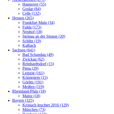
Hannover (55)
Goslar (84)
Celle (132)
Hessen (265)
Frankfurt Main (34)
Fulda (173)
Neuhof (18)
Steinau an der Strasse (20)
Schlitz (19)
Kalbach
Sachsen (641)
Bad Schandau (49)
Zwickau (62)
Reinhardtsdorf (15)
Pirna (29)
Leipzig (161)
Königstein (15)
Görlitz (191)
Meißen (119)
Rheinland-Pfalz (18)
Mainz (18)
Bayern (325)
Kronach leuchtet 2016 (129)
München (73)