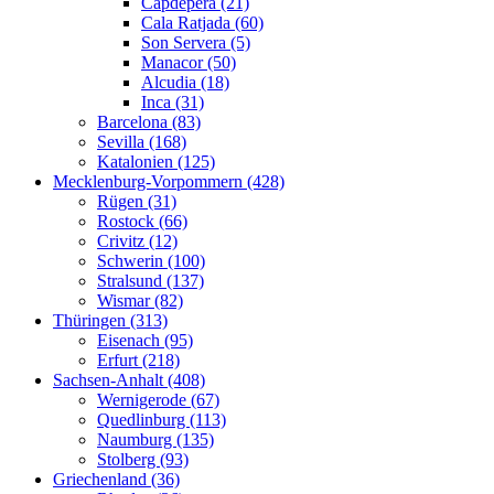
Capdepera (21)
Cala Ratjada (60)
Son Servera (5)
Manacor (50)
Alcudia (18)
Inca (31)
Barcelona (83)
Sevilla (168)
Katalonien (125)
Mecklenburg-Vorpommern (428)
Rügen (31)
Rostock (66)
Crivitz (12)
Schwerin (100)
Stralsund (137)
Wismar (82)
Thüringen (313)
Eisenach (95)
Erfurt (218)
Sachsen-Anhalt (408)
Wernigerode (67)
Quedlinburg (113)
Naumburg (135)
Stolberg (93)
Griechenland (36)