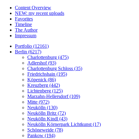
Content Overview
NEW: my recent uploads
Favorites
Timeline
The Author
Impressum
Portfolio (12161)
Berlin (6217)
Charlottenburg (475)
Adlershof (93)
Charlottenburg Schloss (35)
Friedrichshain (195)
Köpenick (86)
Kreuzberg (442)
Lichtenberg (125)
Marzahn-Hellersdorf (109)
Mitte (972)
Neukölln (130)
Neukölln Britz (72)
Neukölln Kindl (43)
Neukölln Körnerpark Lichtkunst (17)
Schöneweide (78)
Pankow (194)