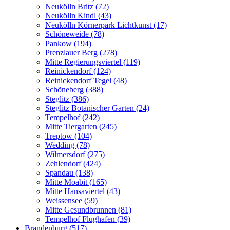
Neukölln Britz (72)
Neukölln Kindl (43)
Neukölln Körnerpark Lichtkunst (17)
Schöneweide (78)
Pankow (194)
Prenzlauer Berg (278)
Mitte Regierungsviertel (119)
Reinickendorf (124)
Reinickendorf Tegel (48)
Schöneberg (388)
Steglitz (386)
Steglitz Botanischer Garten (24)
Tempelhof (242)
Mitte Tiergarten (245)
Treptow (104)
Wedding (78)
Wilmersdorf (275)
Zehlendorf (424)
Spandau (138)
Mitte Moabit (165)
Mitte Hansaviertel (43)
Weissensee (59)
Mitte Gesundbrunnen (81)
Tempelhof Flughafen (39)
Brandenburg (517)