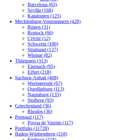
Barcelona (83)
Sevilla (168)
Katalonien (125)
Mecklenburg-Vorpommern (428)
Rügen (31)
Rostock (66)
Crivitz (12)
Schwerin (100)
Stralsund (137)
Wismar (82)
Thüringen (313)
Eisenach (95)
Erfurt (218)
Sachsen-Anhalt (408)
Wernigerode (67)
Quedlinburg (113)
Naumburg (135)
Stolberg (93)
Griechenland (36)
Rhodos (36)
Portugal (117)
Povoa de Varzim (117)
Portfolio (11728)
Baden-Württemberg (218)
Freiburg (218)