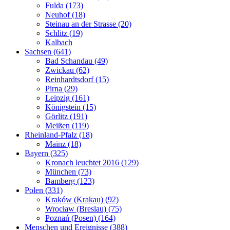
Fulda (173)
Neuhof (18)
Steinau an der Strasse (20)
Schlitz (19)
Kalbach
Sachsen (641)
Bad Schandau (49)
Zwickau (62)
Reinhardtsdorf (15)
Pirna (29)
Leipzig (161)
Königstein (15)
Görlitz (191)
Meißen (119)
Rheinland-Pfalz (18)
Mainz (18)
Bayern (325)
Kronach leuchtet 2016 (129)
München (73)
Bamberg (123)
Polen (331)
Kraków (Krakau) (92)
Wrocław (Breslau) (75)
Poznań (Posen) (164)
Menschen und Ereignisse (388)