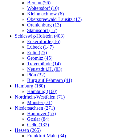
Bernau (56)
Woltersdorf (10)
Kleinmachnow (6)
Oberspreewald-Lausitz (17)
Oranienburg (13)
Stahnsdorf (17)
Schleswig-Holstein (403)
Eckernförde (16)
Lübeck (147)
Eutin (25)
Grömitz (45)
Travemünde (14)
Neustadt i.H. (83)
Plön (32)
Burg auf Fehmarn (41)
Hamburg (160)
Hamburg (160)
Nordrhein-Westfalen (71)
Münster (71)
Niedersachsen (271)
Hannover (55)
Goslar (84)
Celle (132)
Hessen (265)
Frankfurt Main (34)