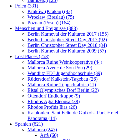
Bamberg (123)
Polen (331)
Kraków (Krakau) (92)
Wrocław (Breslau) (75)
Poznań (Posen) (164)
Menschen und Ereignisse (388)
Berlin Karneval der Kulturen 2017 (155)
Berlin Christopher Street Day 2017 (92)
Berlin Christopher Street Day 2018 (84)
Berlin Karneval der Kulturen 2009 (57)
Lost Places (258)
Mallorca Ruine Weinkooperative (44)
Mallorca Avenc de Son Pou (29)
Wandlitz FDJ-Jugendhochschule (39)
Rüdersdorf Kalkstein-Tagebau (26)
Mallorca Ruine Teppichfabrik (11)
Elstal Olympisches Dorf Berlin (22)
Ottendorf Endlerkuppe (9)
Rhodos Agia Eleousa (38)
Rhodos Profitis Ilias (26)
Katalonien. Sant Feliu de Guixols. Park Hotel
Panorama (14)
Spanien (621)
Mallorca (245)
Artà (60)