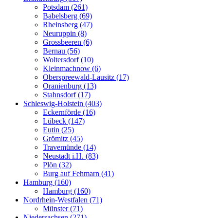
Potsdam (261)
Babelsberg (69)
Rheinsberg (47)
Neuruppin (8)
Grossbeeren (6)
Bernau (56)
Woltersdorf (10)
Kleinmachnow (6)
Oberspreewald-Lausitz (17)
Oranienburg (13)
Stahnsdorf (17)
Schleswig-Holstein (403)
Eckernförde (16)
Lübeck (147)
Eutin (25)
Grömitz (45)
Travemünde (14)
Neustadt i.H. (83)
Plön (32)
Burg auf Fehmarn (41)
Hamburg (160)
Hamburg (160)
Nordrhein-Westfalen (71)
Münster (71)
Niedersachsen (271)