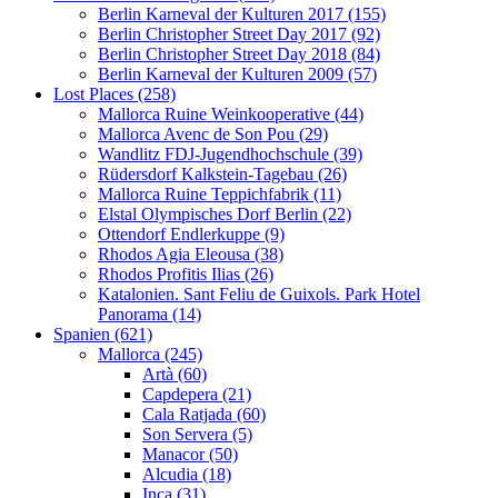
Berlin Karneval der Kulturen 2017 (155)
Berlin Christopher Street Day 2017 (92)
Berlin Christopher Street Day 2018 (84)
Berlin Karneval der Kulturen 2009 (57)
Lost Places (258)
Mallorca Ruine Weinkooperative (44)
Mallorca Avenc de Son Pou (29)
Wandlitz FDJ-Jugendhochschule (39)
Rüdersdorf Kalkstein-Tagebau (26)
Mallorca Ruine Teppichfabrik (11)
Elstal Olympisches Dorf Berlin (22)
Ottendorf Endlerkuppe (9)
Rhodos Agia Eleousa (38)
Rhodos Profitis Ilias (26)
Katalonien. Sant Feliu de Guixols. Park Hotel
Panorama (14)
Spanien (621)
Mallorca (245)
Artà (60)
Capdepera (21)
Cala Ratjada (60)
Son Servera (5)
Manacor (50)
Alcudia (18)
Inca (31)