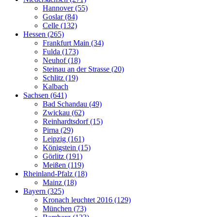
Hannover (55)
Goslar (84)
Celle (132)
Hessen (265)
Frankfurt Main (34)
Fulda (173)
Neuhof (18)
Steinau an der Strasse (20)
Schlitz (19)
Kalbach
Sachsen (641)
Bad Schandau (49)
Zwickau (62)
Reinhardtsdorf (15)
Pirna (29)
Leipzig (161)
Königstein (15)
Görlitz (191)
Meißen (119)
Rheinland-Pfalz (18)
Mainz (18)
Bayern (325)
Kronach leuchtet 2016 (129)
München (73)