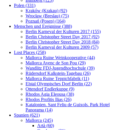
Bamberg (123)
Polen (331)
Kraków (Krakau) (92)
Wrocław (Breslau) (75)
Poznań (Posen) (164)
Menschen und Ereignisse (388)
Berlin Karneval der Kulturen 2017 (155)
Berlin Christopher Street Day 2017 (92)
Berlin Christopher Street Day 2018 (84)
Berlin Karneval der Kulturen 2009 (57)
Lost Places (258)
Mallorca Ruine Weinkooperative (44)
Mallorca Avenc de Son Pou (29)
Wandlitz FDJ-Jugendhochschule (39)
Rüdersdorf Kalkstein-Tagebau (26)
Mallorca Ruine Teppichfabrik (11)
Elstal Olympisches Dorf Berlin (22)
Ottendorf Endlerkuppe (9)
Rhodos Agia Eleousa (38)
Rhodos Profitis Ilias (26)
Katalonien. Sant Feliu de Guixols. Park Hotel
Panorama (14)
Spanien (621)
Mallorca (245)
Artà (60)