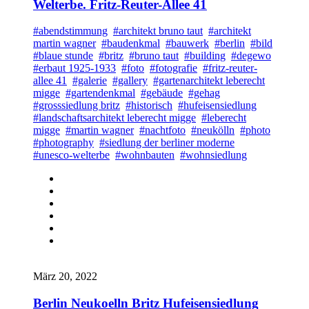
Welterbe. Fritz-Reuter-Allee 41
#abendstimmung
#architekt bruno taut
#architekt
martin wagner
#baudenkmal
#bauwerk
#berlin
#bild
#blaue stunde
#britz
#bruno taut
#building
#degewo
#erbaut 1925-1933
#foto
#fotografie
#fritz-reuter-
allee 41
#galerie
#gallery
#gartenarchitekt leberecht
migge
#gartendenkmal
#gebäude
#gehag
#grosssiedlung britz
#historisch
#hufeisensiedlung
#landschaftsarchitekt leberecht migge
#leberecht
migge
#martin wagner
#nachtfoto
#neukölln
#photo
#photography
#siedlung der berliner moderne
#unesco-welterbe
#wohnbauten
#wohnsiedlung
März 20, 2022
Berlin Neukoelln Britz Hufeisensiedlung