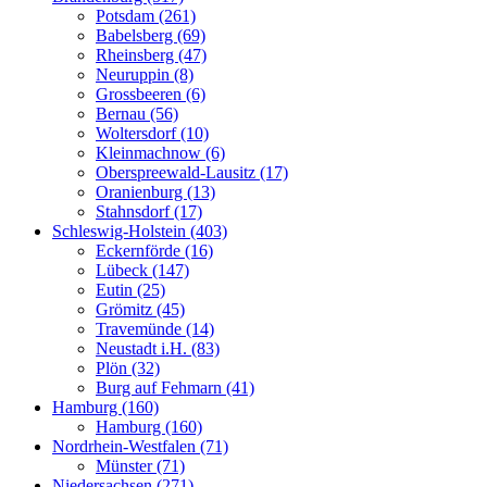
Potsdam (261)
Babelsberg (69)
Rheinsberg (47)
Neuruppin (8)
Grossbeeren (6)
Bernau (56)
Woltersdorf (10)
Kleinmachnow (6)
Oberspreewald-Lausitz (17)
Oranienburg (13)
Stahnsdorf (17)
Schleswig-Holstein (403)
Eckernförde (16)
Lübeck (147)
Eutin (25)
Grömitz (45)
Travemünde (14)
Neustadt i.H. (83)
Plön (32)
Burg auf Fehmarn (41)
Hamburg (160)
Hamburg (160)
Nordrhein-Westfalen (71)
Münster (71)
Niedersachsen (271)