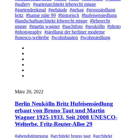
#gallery
#gartenarchitekt leberecht migge
#gartendenkmal
#gebäude
#gehag
#grosssiedlung
britz
#hanne nüte 99
#historisch
#hufeisensiedlung
#landschaftsarchitekt leberecht migge
#leberecht
migge
#martin wagner
#nachtfoto
#neukölln
#photo
#photography
#siedlung der berliner moderne
#unesco-welterbe
#wohnbauten
#wohnsiedlung
März 20, 2022
Berlin Neukölln Britz Hufeisensiedlung
erbaut von Bruno Taut und Martin
Wagner 1925-1933. Seit 2008 UNESCO-
Welterbe. Fritz-Reuter-Allee 29
#abendstimmung
#architekt bruno taut
#architekt