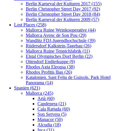
Berlin Karneval der Kulturen 2017 (155)
Berlin Christopher Street Day 2017 (92)
Berlin Christopher Street Day 2018 (84)
Berlin Karneval der Kulturen 2009 (57)
Lost Places (258)
Mallorca Ruine Weinkooperative (44)
Mallorca Avenc de Son Pou (29)
Wandlitz FDJ-Jugendhochschule (39)
Rüdersdorf Kalkstein-Tagebau (26)
Mallorca Ruine Teppichfabrik (11)
Elstal Olympisches Dorf Berlin (22)
Ottendorf Endlerkuppe (9)
Rhodos Agia Eleousa (38)
Rhodos Profitis Ilias (26)
Katalonien. Sant Feliu de Guixols. Park Hotel
Panorama (14)
Spanien (621)
Mallorca (245)
Artà (60)
Capdepera (21)
Cala Ratjada (60)
Son Servera (5)
Manacor (50)
Alcudia (18)
Inca (31)