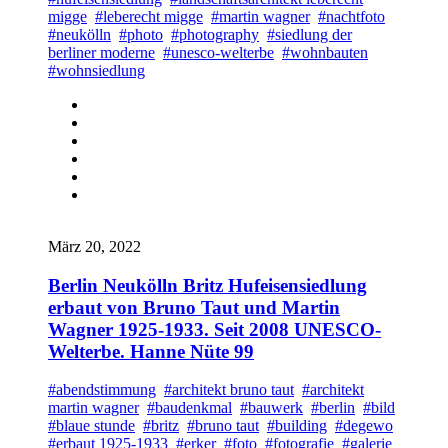
migge
#leberecht migge
#martin wagner
#nachtfoto
#neukölln
#photo
#photography
#siedlung der
berliner moderne
#unesco-welterbe
#wohnbauten
#wohnsiedlung
März 20, 2022
Berlin Neukölln Britz Hufeisensiedlung
erbaut von Bruno Taut und Martin
Wagner 1925-1933. Seit 2008 UNESCO-
Welterbe. Hanne Nüte 99
#abendstimmung
#architekt bruno taut
#architekt
martin wagner
#baudenkmal
#bauwerk
#berlin
#bild
#blaue stunde
#britz
#bruno taut
#building
#degewo
#erbaut 1925-1933
#erker
#foto
#fotografie
#galerie