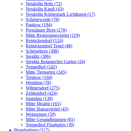
Neukölln Britz (72)
Neukölln Kindl (43)
Neukölln Körnerpark Lichtkunst (17)
Schöneweide (78)
Pankow (194)
Prenzlauer Berg (278)
Mitte Regierungsviertel (119)
Reinickendorf (124)
Reinickendorf Tegel (48)
Schöneberg (388)
Steglitz (386)
Steglitz Botanischer Garten (24)
Tempelhof (242)
Mitte Tiergarten (245)
Treptow (104)
Wedding (78)
Wilmersdorf (275)
Zehlendorf (424)
Spandau (138)
Mitte Moabit (165)
Mitte Hansaviertel (43)
Weissensee (59)
Mitte Gesundbrunnen (81)
Tempelhof Flughafen (39)
Brandenburg (517)