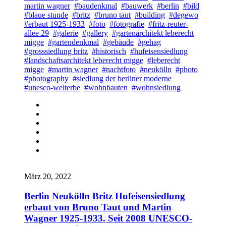
martin wagner
#baudenkmal
#bauwerk
#berlin
#bild
#blaue stunde
#britz
#bruno taut
#building
#degewo
#erbaut 1925-1933
#foto
#fotografie
#fritz-reuter-
allee 29
#galerie
#gallery
#gartenarchitekt leberecht
migge
#gartendenkmal
#gebäude
#gehag
#grosssiedlung britz
#historisch
#hufeisensiedlung
#landschaftsarchitekt leberecht migge
#leberecht
migge
#martin wagner
#nachtfoto
#neukölln
#photo
#photography
#siedlung der berliner moderne
#unesco-welterbe
#wohnbauten
#wohnsiedlung
März 20, 2022
Berlin Neukölln Britz Hufeisensiedlung
erbaut von Bruno Taut und Martin
Wagner 1925-1933. Seit 2008 UNESCO-