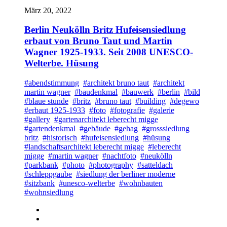
März 20, 2022
Berlin Neukölln Britz Hufeisensiedlung
erbaut von Bruno Taut und Martin
Wagner 1925-1933. Seit 2008 UNESCO-
Welterbe. Hüsung
#abendstimmung
#architekt bruno taut
#architekt
martin wagner
#baudenkmal
#bauwerk
#berlin
#bild
#blaue stunde
#britz
#bruno taut
#building
#degewo
#erbaut 1925-1933
#foto
#fotografie
#galerie
#gallery
#gartenarchitekt leberecht migge
#gartendenkmal
#gebäude
#gehag
#grosssiedlung
britz
#historisch
#hufeisensiedlung
#hüsung
#landschaftsarchitekt leberecht migge
#leberecht
migge
#martin wagner
#nachtfoto
#neukölln
#parkbank
#photo
#photography
#satteldach
#schleppgaube
#siedlung der berliner moderne
#sitzbank
#unesco-welterbe
#wohnbauten
#wohnsiedlung