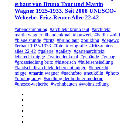
erbaut von Bruno Taut und Martin
Wagner 1925-1933. Seit 2008 UNESCO-
Welterbe. Fritz-Reuter-Allee 22-42
#abendstimmung
#architekt bruno taut
#architekt
martin wagner
#baudenkmal
#bauwerk
#berlin
#bild
#blaue stunde
#britz
#bruno taut
#building
#degewo
#erbaut 1925-1933
#foto
#fotografie
#fritz-reuter-
allee 22-42
#galerie
#gallery
#gartenarchitekt
leberecht migge
#gartendenkmal
#gebäude
#gehag
#grosssiedlung britz
#historisch
#hufeisensiedlung
#landschaftsarchitekt leberecht migge
#leberecht
migge
#martin wagner
#nachtfoto
#neukölln
#photo
#photography
#siedlung der berliner moderne
#unesco-welterbe
#wohnbauten
#wohnsiedlung