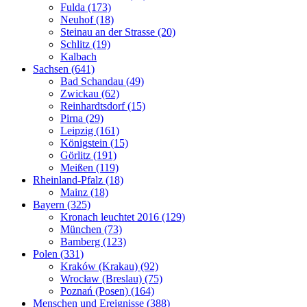
Fulda (173)
Neuhof (18)
Steinau an der Strasse (20)
Schlitz (19)
Kalbach
Sachsen (641)
Bad Schandau (49)
Zwickau (62)
Reinhardtsdorf (15)
Pirna (29)
Leipzig (161)
Königstein (15)
Görlitz (191)
Meißen (119)
Rheinland-Pfalz (18)
Mainz (18)
Bayern (325)
Kronach leuchtet 2016 (129)
München (73)
Bamberg (123)
Polen (331)
Kraków (Krakau) (92)
Wrocław (Breslau) (75)
Poznań (Posen) (164)
Menschen und Ereignisse (388)