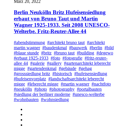
März 20, 2022
Berlin Neukölln Britz Hufeisensiedlung
erbaut von Bruno Taut und Martin
Wagner 1925-1933. Seit 2008 UNESCO-
Welterbe. Fritz-Reuter-Allee 44
#abendstimmung
#architekt bruno taut
#architekt
martin wagner
#baudenkmal
#bauwerk
#berlin
#bild
#blaue stunde
#britz
#bruno taut
#building
#degewo
#erbaut 1925-1933
#foto
#fotografie
#fritz-reuter-
allee 44
#galerie
#gallery
#gartenarchitekt leberecht
migge
#gartendenkmal
#gebäude
#gehag
#grosssiedlung britz
#historisch
#hufeisensiedlung
#hufeisenvorplatz
#landschaftsarchitekt leberecht
migge
#leberecht migge
#martin wagner
#nachtfoto
#neukölln
#photo
#photography
#portalbauten
#siedlung der berliner moderne
#unesco-welterbe
#wohnbauten
#wohnsiedlung