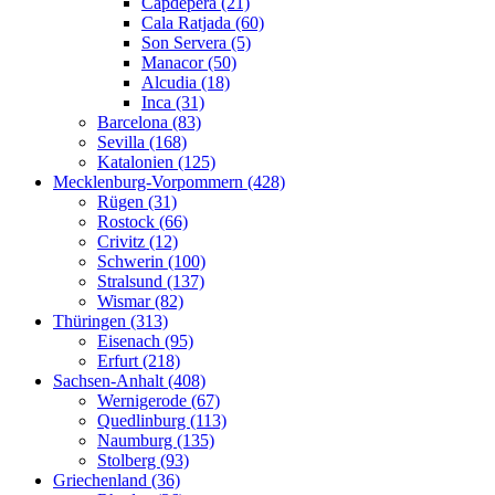
Capdepera (21)
Cala Ratjada (60)
Son Servera (5)
Manacor (50)
Alcudia (18)
Inca (31)
Barcelona (83)
Sevilla (168)
Katalonien (125)
Mecklenburg-Vorpommern (428)
Rügen (31)
Rostock (66)
Crivitz (12)
Schwerin (100)
Stralsund (137)
Wismar (82)
Thüringen (313)
Eisenach (95)
Erfurt (218)
Sachsen-Anhalt (408)
Wernigerode (67)
Quedlinburg (113)
Naumburg (135)
Stolberg (93)
Griechenland (36)