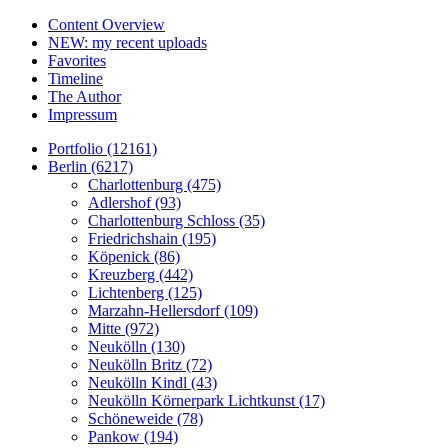
Content Overview
NEW: my recent uploads
Favorites
Timeline
The Author
Impressum
Portfolio (12161)
Berlin (6217)
Charlottenburg (475)
Adlershof (93)
Charlottenburg Schloss (35)
Friedrichshain (195)
Köpenick (86)
Kreuzberg (442)
Lichtenberg (125)
Marzahn-Hellersdorf (109)
Mitte (972)
Neukölln (130)
Neukölln Britz (72)
Neukölln Kindl (43)
Neukölln Körnerpark Lichtkunst (17)
Schöneweide (78)
Pankow (194)