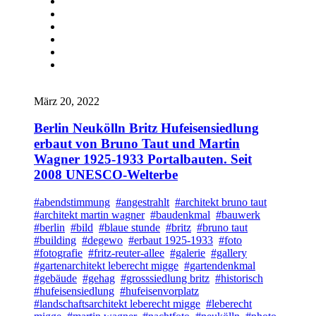
März 20, 2022
Berlin Neukölln Britz Hufeisensiedlung
erbaut von Bruno Taut und Martin
Wagner 1925-1933 Portalbauten. Seit
2008 UNESCO-Welterbe
#abendstimmung
#angestrahlt
#architekt bruno taut
#architekt martin wagner
#baudenkmal
#bauwerk
#berlin
#bild
#blaue stunde
#britz
#bruno taut
#building
#degewo
#erbaut 1925-1933
#foto
#fotografie
#fritz-reuter-allee
#galerie
#gallery
#gartenarchitekt leberecht migge
#gartendenkmal
#gebäude
#gehag
#grosssiedlung britz
#historisch
#hufeisensiedlung
#hufeisenvorplatz
#landschaftsarchitekt leberecht migge
#leberecht