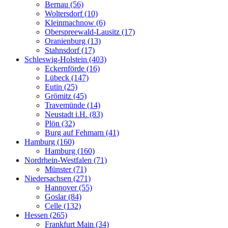
Bernau (56)
Woltersdorf (10)
Kleinmachnow (6)
Oberspreewald-Lausitz (17)
Oranienburg (13)
Stahnsdorf (17)
Schleswig-Holstein (403)
Eckernförde (16)
Lübeck (147)
Eutin (25)
Grömitz (45)
Travemünde (14)
Neustadt i.H. (83)
Plön (32)
Burg auf Fehmarn (41)
Hamburg (160)
Hamburg (160)
Nordrhein-Westfalen (71)
Münster (71)
Niedersachsen (271)
Hannover (55)
Goslar (84)
Celle (132)
Hessen (265)
Frankfurt Main (34)