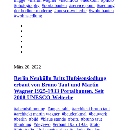
migge
#martin wagner
#nachtfoto
#neukölln
#photo
#photography
#portalbauten
#service point
#siedlung
der berliner moderne
#unesco-welterbe
#wohnbauten
#wohnsiedlung
März 20, 2022
Berlin Neukölln Britz Hufeisensiedlung
erbaut von Bruno Taut und Martin
Wagner 1925-1933 Portalbauten. Seit
2008 UNESCO-Welterbe
#abendstimmung
#angestrahlt
#architekt bruno taut
#architekt martin wagner
#baudenkmal
#bauwerk
#berlin
#bild
#blaue stunde
#britz
#bruno taut
#building
#degewo
#erbaut 1925-1933
#foto
#fotografie
#fritz-reuter-allee
#galerie
#gallery