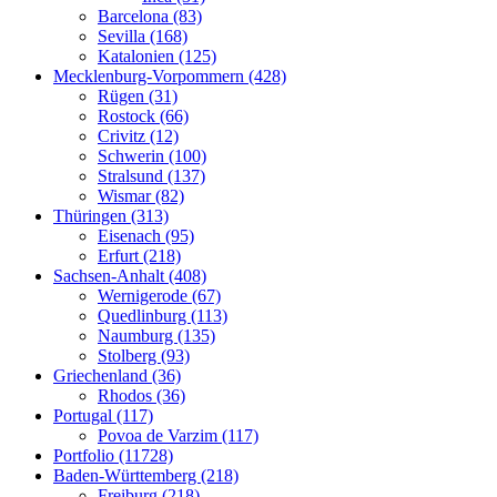
Barcelona (83)
Sevilla (168)
Katalonien (125)
Mecklenburg-Vorpommern (428)
Rügen (31)
Rostock (66)
Crivitz (12)
Schwerin (100)
Stralsund (137)
Wismar (82)
Thüringen (313)
Eisenach (95)
Erfurt (218)
Sachsen-Anhalt (408)
Wernigerode (67)
Quedlinburg (113)
Naumburg (135)
Stolberg (93)
Griechenland (36)
Rhodos (36)
Portugal (117)
Povoa de Varzim (117)
Portfolio (11728)
Baden-Württemberg (218)
Freiburg (218)