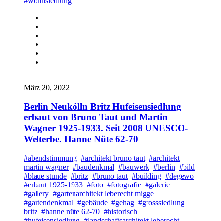
#wohnsiedlung
März 20, 2022
Berlin Neukölln Britz Hufeisensiedlung
erbaut von Bruno Taut und Martin
Wagner 1925-1933. Seit 2008 UNESCO-
Welterbe. Hanne Nüte 62-70
#abendstimmung
#architekt bruno taut
#architekt
martin wagner
#baudenkmal
#bauwerk
#berlin
#bild
#blaue stunde
#britz
#bruno taut
#building
#degewo
#erbaut 1925-1933
#foto
#fotografie
#galerie
#gallery
#gartenarchitekt leberecht migge
#gartendenkmal
#gebäude
#gehag
#grosssiedlung
britz
#hanne nüte 62-70
#historisch
#hufeisensiedlung
#landschaftsarchitekt leberecht