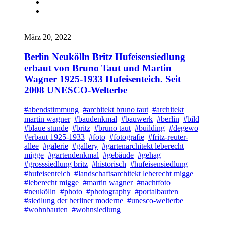
März 20, 2022
Berlin Neukölln Britz Hufeisensiedlung
erbaut von Bruno Taut und Martin
Wagner 1925-1933 Hufeisenteich. Seit
2008 UNESCO-Welterbe
#abendstimmung
#architekt bruno taut
#architekt
martin wagner
#baudenkmal
#bauwerk
#berlin
#bild
#blaue stunde
#britz
#bruno taut
#building
#degewo
#erbaut 1925-1933
#foto
#fotografie
#fritz-reuter-
allee
#galerie
#gallery
#gartenarchitekt leberecht
migge
#gartendenkmal
#gebäude
#gehag
#grosssiedlung britz
#historisch
#hufeisensiedlung
#hufeisenteich
#landschaftsarchitekt leberecht migge
#leberecht migge
#martin wagner
#nachtfoto
#neukölln
#photo
#photography
#portalbauten
#siedlung der berliner moderne
#unesco-welterbe
#wohnbauten
#wohnsiedlung