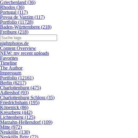
Griechenland (36)
Rhodos (36)
Portugal (117)
Povoa de Varzim (117)
Portfolio (11728)
Baden-Württemberg (218)
Freiburg (218)
nightphotos.de
Content Overview
NEW: my recent uploads
Favorites
Timeline
The Author
Impressum
Portfolio (12161)
Berlin (6217)
Charlottenburg (475)
Adlershof (93)
Charlottenburg Schloss (35)
Friedrichshain (195)
Köpenick (86)
Kreuzberg (442)
Lichtenberg (125)
Marzahn-Hellersdorf (109)
Mitte (972)
Neukölln (130)
Neukölln Britz (72)