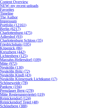
Content Overview
NEW: my recent uploads
Favorites
Timeline
The Author
Impressum
Portfolio (12161)
Berlin (6217)
Charlottenburg (475)
Adlershof (93)
Charlottenburg Schloss (35)
Friedrichshain (195)
Köpenick (86)
Kreuzberg (442)
Lichtenberg (125)
Marzahn-Hellersdorf (109)
Mitte (972)
Neukölln (130)
Neukölln Britz (72)
Neukölln Kindl (43)
Neukölln Körnerpark Lichtkunst (17)
Schöneweide (78)
Pankow (194)
Prenzlauer Berg (278)
Mitte Regierungsviertel (119)
Reinickendorf (124)
Reinickendorf Tegel (48)
Schöneberg (388)