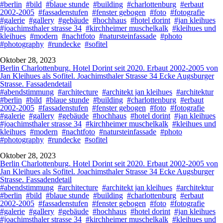
#berlin
#bild
#blaue stunde
#building
#charlottenburg
#erbaut
2002-2005
#fassadenstufen
#fenster gebogen
#foto
#fotografie
#galerie
#gallery
#gebäude
#hochhaus
#hotel dorint
#jan kleihues
#joachimsthaler strasse 34
#kirchheimer muschelkalk
#kleihues und
kleihues
#modern
#nachtfoto
#natursteinfassade
#photo
#photography
#rundecke
#sofitel
Oktober 28, 2023
Berlin Charlottenburg. Hotel Dorint seit 2020. Erbaut 2002-2005 von
Jan Kleihues als Sofitel. Joachimsthaler Strasse 34 Ecke Augsburger
Strasse. Fassadendetail
#abendstimmung
#architecture
#architekt jan kleihues
#architektur
#berlin
#bild
#blaue stunde
#building
#charlottenburg
#erbaut
2002-2005
#fassadenstufen
#fenster gebogen
#foto
#fotografie
#galerie
#gallery
#gebäude
#hochhaus
#hotel dorint
#jan kleihues
#joachimsthaler strasse 34
#kirchheimer muschelkalk
#kleihues und
kleihues
#modern
#nachtfoto
#natursteinfassade
#photo
#photography
#rundecke
#sofitel
Oktober 28, 2023
Berlin Charlottenburg. Hotel Dorint seit 2020. Erbaut 2002-2005 von
Jan Kleihues als Sofitel. Joachimsthaler Strasse 34 Ecke Augsburger
Strasse. Fassadendetail
#abendstimmung
#architecture
#architekt jan kleihues
#architektur
#berlin
#bild
#blaue stunde
#building
#charlottenburg
#erbaut
2002-2005
#fassadenstufen
#fenster gebogen
#foto
#fotografie
#galerie
#gallery
#gebäude
#hochhaus
#hotel dorint
#jan kleihues
#joachimsthaler strasse 34
#kirchheimer muschelkalk
#kleihues und