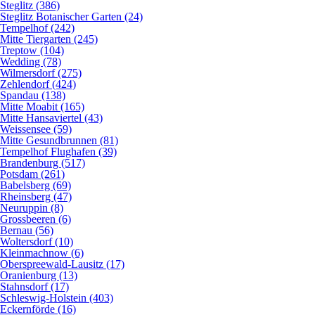
Steglitz (386)
Steglitz Botanischer Garten (24)
Tempelhof (242)
Mitte Tiergarten (245)
Treptow (104)
Wedding (78)
Wilmersdorf (275)
Zehlendorf (424)
Spandau (138)
Mitte Moabit (165)
Mitte Hansaviertel (43)
Weissensee (59)
Mitte Gesundbrunnen (81)
Tempelhof Flughafen (39)
Brandenburg (517)
Potsdam (261)
Babelsberg (69)
Rheinsberg (47)
Neuruppin (8)
Grossbeeren (6)
Bernau (56)
Woltersdorf (10)
Kleinmachnow (6)
Oberspreewald-Lausitz (17)
Oranienburg (13)
Stahnsdorf (17)
Schleswig-Holstein (403)
Eckernförde (16)