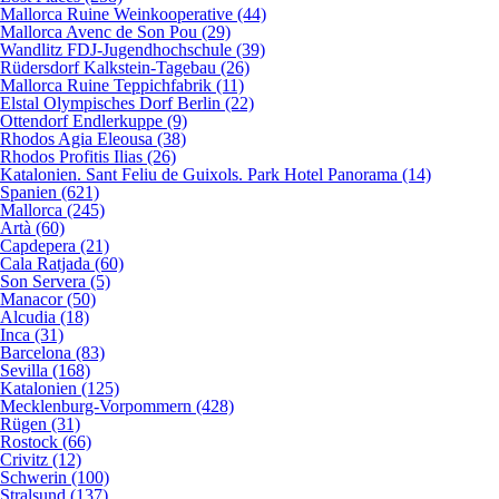
Mallorca Ruine Weinkooperative (44)
Mallorca Avenc de Son Pou (29)
Wandlitz FDJ-Jugendhochschule (39)
Rüdersdorf Kalkstein-Tagebau (26)
Mallorca Ruine Teppichfabrik (11)
Elstal Olympisches Dorf Berlin (22)
Ottendorf Endlerkuppe (9)
Rhodos Agia Eleousa (38)
Rhodos Profitis Ilias (26)
Katalonien. Sant Feliu de Guixols. Park Hotel Panorama (14)
Spanien (621)
Mallorca (245)
Artà (60)
Capdepera (21)
Cala Ratjada (60)
Son Servera (5)
Manacor (50)
Alcudia (18)
Inca (31)
Barcelona (83)
Sevilla (168)
Katalonien (125)
Mecklenburg-Vorpommern (428)
Rügen (31)
Rostock (66)
Crivitz (12)
Schwerin (100)
Stralsund (137)