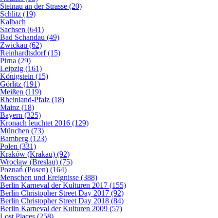
Steinau an der Strasse (20)
Schlitz (19)
Kalbach
Sachsen (641)
Bad Schandau (49)
Zwickau (62)
Reinhardtsdorf (15)
Pirna (29)
Leipzig (161)
Königstein (15)
Görlitz (191)
Meißen (119)
Rheinland-Pfalz (18)
Mainz (18)
Bayern (325)
Kronach leuchtet 2016 (129)
München (73)
Bamberg (123)
Polen (331)
Kraków (Krakau) (92)
Wrocław (Breslau) (75)
Poznań (Posen) (164)
Menschen und Ereignisse (388)
Berlin Karneval der Kulturen 2017 (155)
Berlin Christopher Street Day 2017 (92)
Berlin Christopher Street Day 2018 (84)
Berlin Karneval der Kulturen 2009 (57)
Lost Places (258)