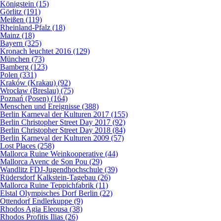
Königstein (15)
Görlitz (191)
Meißen (119)
Rheinland-Pfalz (18)
Mainz (18)
Bayern (325)
Kronach leuchtet 2016 (129)
München (73)
Bamberg (123)
Polen (331)
Kraków (Krakau) (92)
Wrocław (Breslau) (75)
Poznań (Posen) (164)
Menschen und Ereignisse (388)
Berlin Karneval der Kulturen 2017 (155)
Berlin Christopher Street Day 2017 (92)
Berlin Christopher Street Day 2018 (84)
Berlin Karneval der Kulturen 2009 (57)
Lost Places (258)
Mallorca Ruine Weinkooperative (44)
Mallorca Avenc de Son Pou (29)
Wandlitz FDJ-Jugendhochschule (39)
Rüdersdorf Kalkstein-Tagebau (26)
Mallorca Ruine Teppichfabrik (11)
Elstal Olympisches Dorf Berlin (22)
Ottendorf Endlerkuppe (9)
Rhodos Agia Eleousa (38)
Rhodos Profitis Ilias (26)