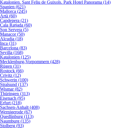
Katalonien. Sant Feliu de Guixols. Park Hotel Panorama (14)
Spanien (621)
Mallorca (245)
Artà (60)
Capdepera (21)
Cala Ratjada (60)
Son Servera (5)
Manacor (50)
Alcudia (18)
Inca (31)
Barcelona (83)
Sevilla (168)
Katalonien (125)
Mecklenburg-Vorpommern (428)
Rügen (31)
Rostock (66)
Crivitz (12)
Schwerin (100)
Stralsund (137)
Wismar (82)
Thüringen (313)
Eisenach (95)
Erfurt (218)
Sachsen-Anhalt (408)
Wernigerode (67)
Quedlinburg (113)
Naumburg (135)
Stolberg (93)