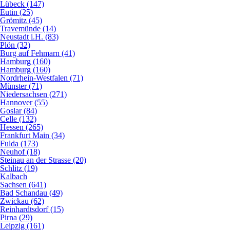
Lübeck (147)
Eutin (25)
Grömitz (45)
Travemünde (14)
Neustadt i.H. (83)
Plön (32)
Burg auf Fehmarn (41)
Hamburg (160)
Hamburg (160)
Nordrhein-Westfalen (71)
Münster (71)
Niedersachsen (271)
Hannover (55)
Goslar (84)
Celle (132)
Hessen (265)
Frankfurt Main (34)
Fulda (173)
Neuhof (18)
Steinau an der Strasse (20)
Schlitz (19)
Kalbach
Sachsen (641)
Bad Schandau (49)
Zwickau (62)
Reinhardtsdorf (15)
Pirna (29)
Leipzig (161)