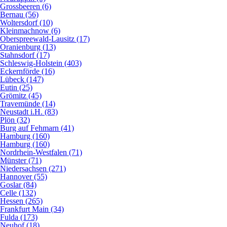
Grossbeeren (6)
Bernau (56)
Woltersdorf (10)
Kleinmachnow (6)
Oberspreewald-Lausitz (17)
Oranienburg (13)
Stahnsdorf (17)
Schleswig-Holstein (403)
Eckernförde (16)
Lübeck (147)
Eutin (25)
Grömitz (45)
Travemünde (14)
Neustadt i.H. (83)
Plön (32)
Burg auf Fehmarn (41)
Hamburg (160)
Hamburg (160)
Nordrhein-Westfalen (71)
Münster (71)
Niedersachsen (271)
Hannover (55)
Goslar (84)
Celle (132)
Hessen (265)
Frankfurt Main (34)
Fulda (173)
Neuhof (18)