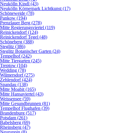
Neukölln Kindl (43)
Neukölln Körnerpark Lichtkunst (17)
Schöneweide (78)
Pankow (194)
Prenzlauer Berg (278)
Mitte Regierungsviertel (119)
Reinickendorf (124)
Reinickendorf Tegel (48)
Schöneberg (388)
Steglitz (386)
Steglitz Botanischer Garten (24)
Tempelhof (242)
Mitte Tiergarten (245)
Treptow (104)
Wedding (78)
Wilmersdorf (275)
Zehlendorf (424)
Spandau (138)
Mitte Moabit (165)
Mitte Hansaviertel (43)
Weissensee (59)
Mitte Gesundbrunnen (81)
Tempelhof Flughafen (39)
Brandenburg (517)
Potsdam (261)
Babelsberg (69)
Rheinsberg (47)
Neuruppin (8)