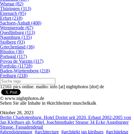
Wismar (82)
Thüringen (313)
Eisenach (95)
Erfurt (218)
Sachsen-Anhalt (408)
Wernigerode (67)
Quedlinburg (113)
Naumburg (135)
Stolberg (93)
Griechenland (36)
Rhodos (36)
Portugal (117)
Povoa de Varzim (117)
Portfolio (11728)
Baden-Württemberg (218)
Freiburg (218)
12161 pics online. mailto: info [at] nightphotos [dot] de
© www.nightphotos.de
Sehen Sie alle Inhalte in #kirchheimer muschelkalk
Oktober 28, 2023
Berlin Charlottenburg. Hotel Dorint seit 2020. Erbaut 2002-2005 von
Jan Kleihues als Sofitel. Joachimsthaler Strasse 34 Ecke Augsburger
Strasse. Fassadendetail
#abendstimmung
#architecture
#architekt jan kleihues
#architektur