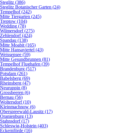
Steglitz (386)
Steglitz Botanischer Garten (24)
Tempelhof (242)
Mitte Tiergarten (245)
Treptow (104)
Wedding (78)
Wilmersdorf (275)
Zehlendorf (424)
Spandau (138)
Mitte Moabit (165)
Mitte Hansaviertel (43)
Weissensee (59)
Mitte Gesundbrunnen (81)
Tempelhof Flughafen (39)
Brandenburg (517)
Potsdam (261)
Babelsberg (69)
Rheinsberg (47)
Neuruppin (8)
Grossbeeren (6)
Bernau (56)
Woltersdorf (10)
Kleinmachnow (6)
Oberspreewald-Lausitz (17)
Oranienburg (13)
Stahnsdorf (17)
Schleswig-Holstein (403)
Eckernförde (16)