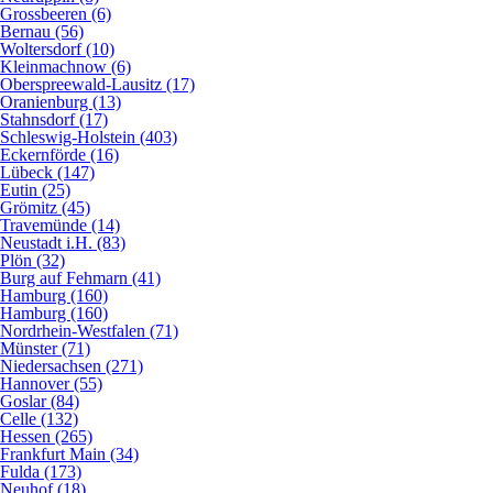
Grossbeeren (6)
Bernau (56)
Woltersdorf (10)
Kleinmachnow (6)
Oberspreewald-Lausitz (17)
Oranienburg (13)
Stahnsdorf (17)
Schleswig-Holstein (403)
Eckernförde (16)
Lübeck (147)
Eutin (25)
Grömitz (45)
Travemünde (14)
Neustadt i.H. (83)
Plön (32)
Burg auf Fehmarn (41)
Hamburg (160)
Hamburg (160)
Nordrhein-Westfalen (71)
Münster (71)
Niedersachsen (271)
Hannover (55)
Goslar (84)
Celle (132)
Hessen (265)
Frankfurt Main (34)
Fulda (173)
Neuhof (18)