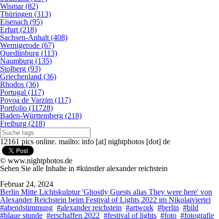
Wismar (82)
Thüringen (313)
Eisenach (95)
Erfurt (218)
Sachsen-Anhalt (408)
Wernigerode (67)
Quedlinburg (113)
Naumburg (135)
Stolberg (93)
Griechenland (36)
Rhodos (36)
Portugal (117)
Povoa de Varzim (117)
Portfolio (11728)
Baden-Württemberg (218)
Freiburg (218)
12161 pics online. mailto: info [at] nightphotos [dot] de
© www.nightphotos.de
Sehen Sie alle Inhalte in #künstler alexander reichstein
Februar 24, 2024
Berlin Mitte Lichtskulptur 'Ghostly Guests alias They were here' von
Alexander Reichstein beim Festival of Lights 2022 im Nikolaiviertel
#abendstimmung
#alexander reichstein
#artwork
#berlin
#bild
#blaue stunde
#erschaffen 2022
#festival of lights
#foto
#fotografie