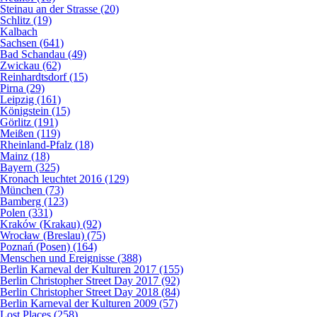
Steinau an der Strasse (20)
Schlitz (19)
Kalbach
Sachsen (641)
Bad Schandau (49)
Zwickau (62)
Reinhardtsdorf (15)
Pirna (29)
Leipzig (161)
Königstein (15)
Görlitz (191)
Meißen (119)
Rheinland-Pfalz (18)
Mainz (18)
Bayern (325)
Kronach leuchtet 2016 (129)
München (73)
Bamberg (123)
Polen (331)
Kraków (Krakau) (92)
Wrocław (Breslau) (75)
Poznań (Posen) (164)
Menschen und Ereignisse (388)
Berlin Karneval der Kulturen 2017 (155)
Berlin Christopher Street Day 2017 (92)
Berlin Christopher Street Day 2018 (84)
Berlin Karneval der Kulturen 2009 (57)
Lost Places (258)