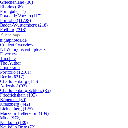
Griechenland (36)
Rhodos (36)
Portugal (117)
Povoa de Varzim (117)
Portfolio (11728)
Baden-Württemberg (218)
Freiburg (218)
nightphotos.de
Content Overview
NEW: my recent uploads
Favorites
Timeline
The Author
Impressum
Portfolio (12161)
Berlin (6217)
Charlottenburg (475)
Adlershof (93)
Charlottenburg Schloss (35)
Friedrichshain (195)
Köpenick (86)
Kreuzberg (442)
Lichtenberg (125)
Marzahn-Hellersdorf (109)
Mitte (972)
Neukölln (130)
Neukölln Britz (72)