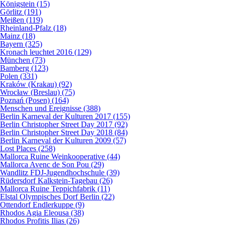
Königstein (15)
Görlitz (191)
Meißen (119)
Rheinland-Pfalz (18)
Mainz (18)
Bayern (325)
Kronach leuchtet 2016 (129)
München (73)
Bamberg (123)
Polen (331)
Kraków (Krakau) (92)
Wrocław (Breslau) (75)
Poznań (Posen) (164)
Menschen und Ereignisse (388)
Berlin Karneval der Kulturen 2017 (155)
Berlin Christopher Street Day 2017 (92)
Berlin Christopher Street Day 2018 (84)
Berlin Karneval der Kulturen 2009 (57)
Lost Places (258)
Mallorca Ruine Weinkooperative (44)
Mallorca Avenc de Son Pou (29)
Wandlitz FDJ-Jugendhochschule (39)
Rüdersdorf Kalkstein-Tagebau (26)
Mallorca Ruine Teppichfabrik (11)
Elstal Olympisches Dorf Berlin (22)
Ottendorf Endlerkuppe (9)
Rhodos Agia Eleousa (38)
Rhodos Profitis Ilias (26)