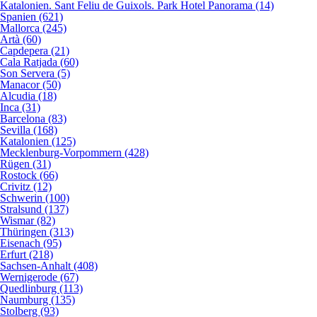
Katalonien. Sant Feliu de Guixols. Park Hotel Panorama (14)
Spanien (621)
Mallorca (245)
Artà (60)
Capdepera (21)
Cala Ratjada (60)
Son Servera (5)
Manacor (50)
Alcudia (18)
Inca (31)
Barcelona (83)
Sevilla (168)
Katalonien (125)
Mecklenburg-Vorpommern (428)
Rügen (31)
Rostock (66)
Crivitz (12)
Schwerin (100)
Stralsund (137)
Wismar (82)
Thüringen (313)
Eisenach (95)
Erfurt (218)
Sachsen-Anhalt (408)
Wernigerode (67)
Quedlinburg (113)
Naumburg (135)
Stolberg (93)