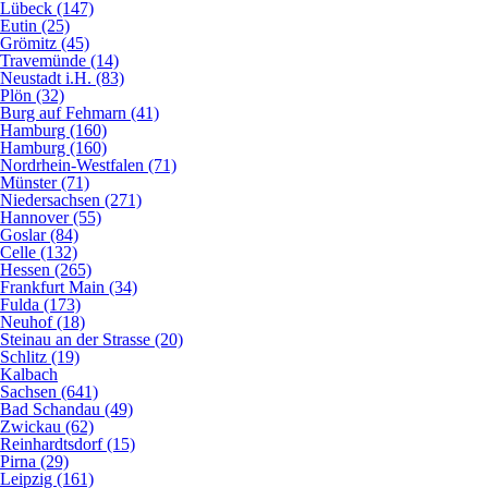
Lübeck (147)
Eutin (25)
Grömitz (45)
Travemünde (14)
Neustadt i.H. (83)
Plön (32)
Burg auf Fehmarn (41)
Hamburg (160)
Hamburg (160)
Nordrhein-Westfalen (71)
Münster (71)
Niedersachsen (271)
Hannover (55)
Goslar (84)
Celle (132)
Hessen (265)
Frankfurt Main (34)
Fulda (173)
Neuhof (18)
Steinau an der Strasse (20)
Schlitz (19)
Kalbach
Sachsen (641)
Bad Schandau (49)
Zwickau (62)
Reinhardtsdorf (15)
Pirna (29)
Leipzig (161)