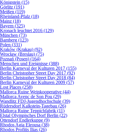
Königstein (15)
Görlitz (191)
Meißen (119)
Rheinland-Pfalz (18)
Mainz (18)
Bayern (325)
Kronach leuchtet 2016 (129)
München (73)
Bamberg (123)
Polen (331)
Kraków (Krakau) (92)
Wrocław (Breslau) (75)
Poznań (Posen) (164)
Menschen und Ereignisse (388)
Berlin Karneval der Kulturen 2017 (155)
Berlin Christopher Street Day 2017 (92)
Berlin Christopher Street Day 2018 (84)
Berlin Karneval der Kulturen 2009 (57)
Lost Places (258)
Mallorca Ruine Weinkooperative (44)
Mallorca Avenc de Son Pou (29)
Wandlitz FDJ-Jugendhochschule (39)
Rüdersdorf Kalkstein-Tagebau (26)
Mallorca Ruine Teppichfabrik (11)
Elstal Olympisches Dorf Berlin (22)
Ottendorf Endlerkuppe (9)
Rhodos Agia Eleousa (38)
Rhodos Profitis Ilias (26)