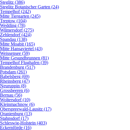
Steglitz (386)
Steglitz Botanischer Garten (24)
Tempelhof (242)
Mitte Tiergarten (245)
Treptow (104)
Wedding (78)
Wilmersdorf (275)
Zehlendorf (424)
Spandau (138)
Mitte Moabit (165)
Mitte Hansaviertel (43)
Weissensee (59)
Mitte Gesundbrunnen (81)
Tempelhof Flughafen (39)
Brandenburg (517)
Potsdam (261)
Babelsberg (69)
Rheinsberg (47)
Neuruppin (8)
Grossbeeren (6)
Bernau (56)
Woltersdorf (10)
Kleinmachnow (6)
Oberspreewald-Lausitz (17)
Oranienburg (13)
Stahnsdorf (17)
Schleswig-Holstein (403)
Eckernförde (16)