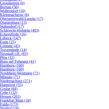
Grossbeeren (6)
Bernau (56)
Woltersdorf (10)
Kleinmachnow (6)
Oberspreewald-Lausitz (17)
Oranienburg (13)
Stahnsdorf (17)
Schleswig-Holstein (403)
Eckernförde (16)
Lübeck (147)
Eutin (25)
Grömitz (45)
Travemünde (14)
Neustadt i.H. (83)
Plön (32)
Burg auf Fehmarn (41)
Hamburg (160)
Hamburg (160)
Nordrhein-Westfalen (71)
Münster (71)
Niedersachsen (271)
Hannover (55)
Goslar (84)
Celle (132)
Hessen (265)
Frankfurt Main (34)
Fulda (173)
Neuhof (18)