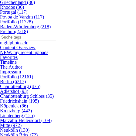
Griechenland (36)
Rhodos (36)
Portugal (117)
Povoa de Varzim (117)
Portfolio (11728)
Baden-Württemberg (218)
Freiburg (218)
nightphotos.de
Content Overview
NEW: my recent uploads
Favorites
Timeline
The Author
Impressum
Portfolio (12161)
Berlin (6217)
Charlottenburg (475)
Adlershof (93)
Charlottenburg Schloss (35)
Friedrichshain (195)
Köpenick (86)
Kreuzberg (442)
Lichtenberg (125)
Marzahn-Hellersdorf (109)
Mitte (972)
Neukölln (130)
Neukölln Britz (72)