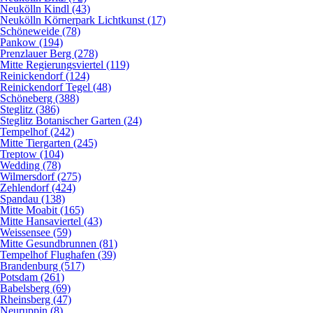
Neukölln Kindl (43)
Neukölln Körnerpark Lichtkunst (17)
Schöneweide (78)
Pankow (194)
Prenzlauer Berg (278)
Mitte Regierungsviertel (119)
Reinickendorf (124)
Reinickendorf Tegel (48)
Schöneberg (388)
Steglitz (386)
Steglitz Botanischer Garten (24)
Tempelhof (242)
Mitte Tiergarten (245)
Treptow (104)
Wedding (78)
Wilmersdorf (275)
Zehlendorf (424)
Spandau (138)
Mitte Moabit (165)
Mitte Hansaviertel (43)
Weissensee (59)
Mitte Gesundbrunnen (81)
Tempelhof Flughafen (39)
Brandenburg (517)
Potsdam (261)
Babelsberg (69)
Rheinsberg (47)
Neuruppin (8)