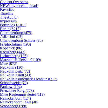
Content Overview
NEW: my recent uploads
Favorites
Timeline
The Author
Impressum
Portfolio (12161)
Berlin (6217)
Charlottenburg (475)
Adlershof (93)
Charlottenburg Schloss (35)
Friedrichshain (195)
Köpenick (86)
Kreuzberg (442)
Lichtenberg (125)
Marzahn-Hellersdorf (109)
Mitte (972)
Neukölln (130)
Neukölln Britz (72)
Neukölln Kindl (43)
Neukölln Körnerpark Lichtkunst (17)
Schöneweide (78)
Pankow (194)
Prenzlauer Berg (278)
Mitte Regierungsviertel (119)
Reinickendorf (124)
Reinickendorf Tegel (48)
Schöneberg (388)