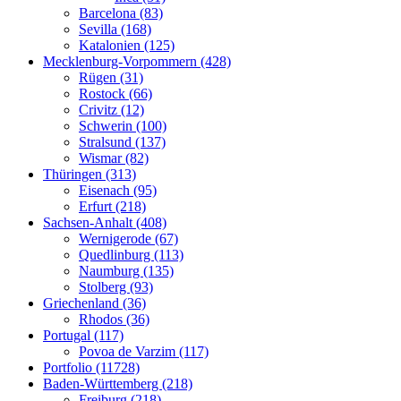
Barcelona (83)
Sevilla (168)
Katalonien (125)
Mecklenburg-Vorpommern (428)
Rügen (31)
Rostock (66)
Crivitz (12)
Schwerin (100)
Stralsund (137)
Wismar (82)
Thüringen (313)
Eisenach (95)
Erfurt (218)
Sachsen-Anhalt (408)
Wernigerode (67)
Quedlinburg (113)
Naumburg (135)
Stolberg (93)
Griechenland (36)
Rhodos (36)
Portugal (117)
Povoa de Varzim (117)
Portfolio (11728)
Baden-Württemberg (218)
Freiburg (218)