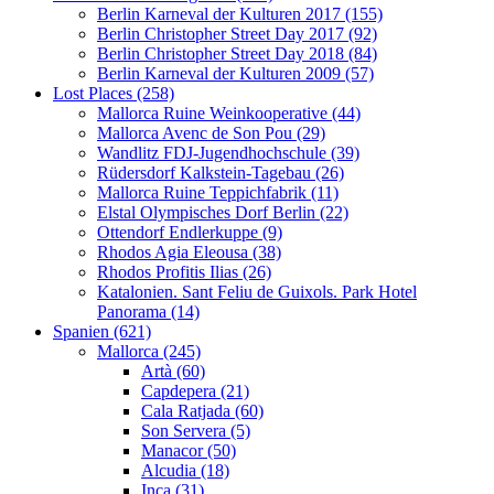
Berlin Karneval der Kulturen 2017 (155)
Berlin Christopher Street Day 2017 (92)
Berlin Christopher Street Day 2018 (84)
Berlin Karneval der Kulturen 2009 (57)
Lost Places (258)
Mallorca Ruine Weinkooperative (44)
Mallorca Avenc de Son Pou (29)
Wandlitz FDJ-Jugendhochschule (39)
Rüdersdorf Kalkstein-Tagebau (26)
Mallorca Ruine Teppichfabrik (11)
Elstal Olympisches Dorf Berlin (22)
Ottendorf Endlerkuppe (9)
Rhodos Agia Eleousa (38)
Rhodos Profitis Ilias (26)
Katalonien. Sant Feliu de Guixols. Park Hotel
Panorama (14)
Spanien (621)
Mallorca (245)
Artà (60)
Capdepera (21)
Cala Ratjada (60)
Son Servera (5)
Manacor (50)
Alcudia (18)
Inca (31)