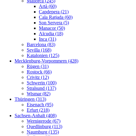
Mallorca (245)
Artà (60)
Capdepera (21)
Cala Ratjada (60)
Son Servera (5)
Manacor (50)
Alcudia (18)
Inca (31)
Barcelona (83)
Sevilla (168)
Katalonien (125)
Mecklenburg-Vorpommern (428)
Rügen (31)
Rostock (66)
Crivitz (12)
Schwerin (100)
Stralsund (137)
Wismar (82)
Thüringen (313)
Eisenach (95)
Erfurt (218)
Sachsen-Anhalt (408)
Wernigerode (67)
Quedlinburg (113)
Naumburg (135)