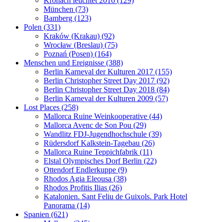
Kronach leuchtet 2016 (129)
München (73)
Bamberg (123)
Polen (331)
Kraków (Krakau) (92)
Wrocław (Breslau) (75)
Poznań (Posen) (164)
Menschen und Ereignisse (388)
Berlin Karneval der Kulturen 2017 (155)
Berlin Christopher Street Day 2017 (92)
Berlin Christopher Street Day 2018 (84)
Berlin Karneval der Kulturen 2009 (57)
Lost Places (258)
Mallorca Ruine Weinkooperative (44)
Mallorca Avenc de Son Pou (29)
Wandlitz FDJ-Jugendhochschule (39)
Rüdersdorf Kalkstein-Tagebau (26)
Mallorca Ruine Teppichfabrik (11)
Elstal Olympisches Dorf Berlin (22)
Ottendorf Endlerkuppe (9)
Rhodos Agia Eleousa (38)
Rhodos Profitis Ilias (26)
Katalonien. Sant Feliu de Guixols. Park Hotel
Panorama (14)
Spanien (621)