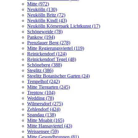
Mitte (972)
Neukölln (130)
Neukölln Britz (72)
Neukölln Kindl (43)
Neukölln Körnerpark Lichtkunst (17)
Schöneweide (78)
Pankow (194)
Prenzlauer Berg (278)
Mitte Regierungsviertel (119)
Reinickendorf (124)
Reinickendorf Tegel (48)
Schöneberg (388)
Steglitz (386)
Steglitz Botanischer Garten (24)
Tempelhof (242)
Mitte Tiergarten (245)
Treptow (104)
Wedding (78)
Wilmersdorf (275)
Zehlendorf (424)
Spandau (138)
Mitte Moabit (165)
Mitte Hansaviertel (43)
Weissensee (59)
Mitte Gesundbrunnen (81)