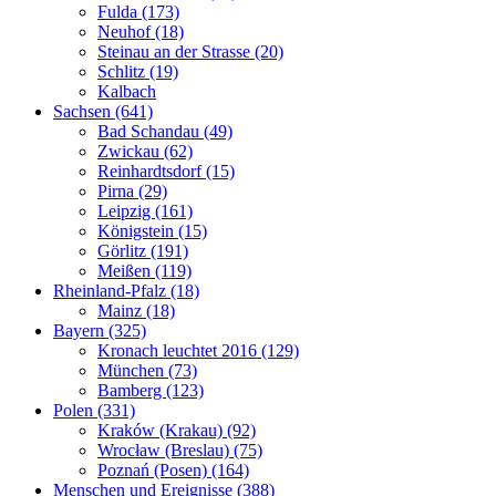
Fulda (173)
Neuhof (18)
Steinau an der Strasse (20)
Schlitz (19)
Kalbach
Sachsen (641)
Bad Schandau (49)
Zwickau (62)
Reinhardtsdorf (15)
Pirna (29)
Leipzig (161)
Königstein (15)
Görlitz (191)
Meißen (119)
Rheinland-Pfalz (18)
Mainz (18)
Bayern (325)
Kronach leuchtet 2016 (129)
München (73)
Bamberg (123)
Polen (331)
Kraków (Krakau) (92)
Wrocław (Breslau) (75)
Poznań (Posen) (164)
Menschen und Ereignisse (388)