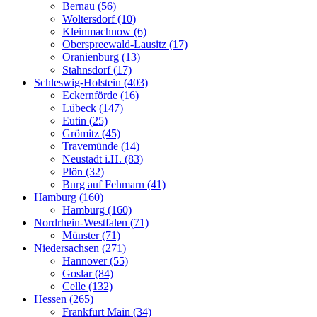
Bernau (56)
Woltersdorf (10)
Kleinmachnow (6)
Oberspreewald-Lausitz (17)
Oranienburg (13)
Stahnsdorf (17)
Schleswig-Holstein (403)
Eckernförde (16)
Lübeck (147)
Eutin (25)
Grömitz (45)
Travemünde (14)
Neustadt i.H. (83)
Plön (32)
Burg auf Fehmarn (41)
Hamburg (160)
Hamburg (160)
Nordrhein-Westfalen (71)
Münster (71)
Niedersachsen (271)
Hannover (55)
Goslar (84)
Celle (132)
Hessen (265)
Frankfurt Main (34)