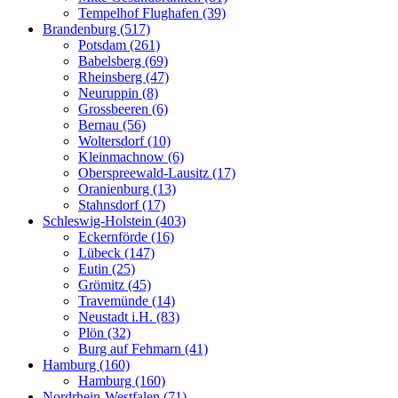
Tempelhof Flughafen (39)
Brandenburg (517)
Potsdam (261)
Babelsberg (69)
Rheinsberg (47)
Neuruppin (8)
Grossbeeren (6)
Bernau (56)
Woltersdorf (10)
Kleinmachnow (6)
Oberspreewald-Lausitz (17)
Oranienburg (13)
Stahnsdorf (17)
Schleswig-Holstein (403)
Eckernförde (16)
Lübeck (147)
Eutin (25)
Grömitz (45)
Travemünde (14)
Neustadt i.H. (83)
Plön (32)
Burg auf Fehmarn (41)
Hamburg (160)
Hamburg (160)
Nordrhein-Westfalen (71)