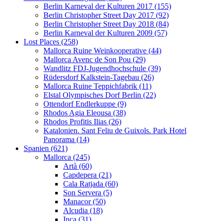
Berlin Karneval der Kulturen 2017 (155)
Berlin Christopher Street Day 2017 (92)
Berlin Christopher Street Day 2018 (84)
Berlin Karneval der Kulturen 2009 (57)
Lost Places (258)
Mallorca Ruine Weinkooperative (44)
Mallorca Avenc de Son Pou (29)
Wandlitz FDJ-Jugendhochschule (39)
Rüdersdorf Kalkstein-Tagebau (26)
Mallorca Ruine Teppichfabrik (11)
Elstal Olympisches Dorf Berlin (22)
Ottendorf Endlerkuppe (9)
Rhodos Agia Eleousa (38)
Rhodos Profitis Ilias (26)
Katalonien. Sant Feliu de Guixols. Park Hotel
Panorama (14)
Spanien (621)
Mallorca (245)
Artà (60)
Capdepera (21)
Cala Ratjada (60)
Son Servera (5)
Manacor (50)
Alcudia (18)
Inca (31)