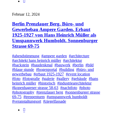
Februar 12, 2024
Berlin Prenzlauer Berg. Büro- und
Gewerbebau Ampere Garden. Erbaut
1925-1927 von Hans Heinrich Müller als
Umspannwerk Humboldt. Sonnenburger
Strasse 69-75
#abendstimmung
#ampere garden
#architecture
#architekt hans heinrich müller
#architektur
#backstein
#baudenkmal
#bauwerk
#berlin
#bild
#blaue stunde
#bogenportal
#building
#büro- und
gewerbebau
#erbaut 1925-1927
#event location
#foto
#fotografie
#galerie
#gallery
#gebäude
#hans
heinrich müller
#historisch
#industriearechitektur
#kopenhagener strasse 58-63
#nachtfoto
#photo
#photography
#prenzlauer berg
#sonnenburger strasse
69-75
#treppenturm
#umspannwerk humboldt
#veranstaltungsort
#ziegelfassade