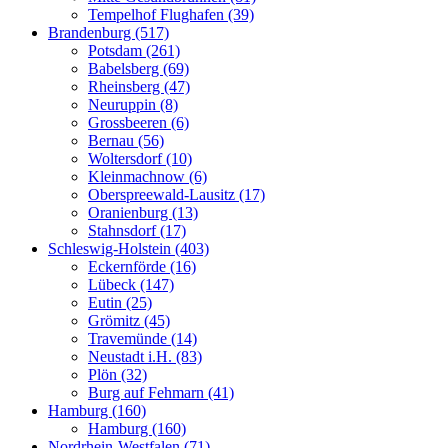
Tempelhof Flughafen (39)
Brandenburg (517)
Potsdam (261)
Babelsberg (69)
Rheinsberg (47)
Neuruppin (8)
Grossbeeren (6)
Bernau (56)
Woltersdorf (10)
Kleinmachnow (6)
Oberspreewald-Lausitz (17)
Oranienburg (13)
Stahnsdorf (17)
Schleswig-Holstein (403)
Eckernförde (16)
Lübeck (147)
Eutin (25)
Grömitz (45)
Travemünde (14)
Neustadt i.H. (83)
Plön (32)
Burg auf Fehmarn (41)
Hamburg (160)
Hamburg (160)
Nordrhein-Westfalen (71)