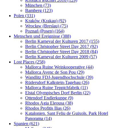
Kronach leuchtet 2016 (129)
München (73)
Bamberg (123)
Polen (331)
Kraków (Krakau) (92)
Wrocław (Breslau) (75)
Poznań (Posen) (164)
Menschen und Ereignisse (388)
Berlin Karneval der Kulturen 2017 (155)
Berlin Christopher Street Day 2017 (92)
Berlin Christopher Street Day 2018 (84)
Berlin Karneval der Kulturen 2009 (57)
Lost Places (258)
Mallorca Ruine Weinkooperative (44)
Mallorca Avenc de Son Pou (29)
Wandlitz FDJ-Jugendhochschule (39)
Rüdersdorf Kalkstein-Tagebau (26)
Mallorca Ruine Teppichfabrik (11)
Elstal Olympisches Dorf Berlin (22)
Ottendorf Endlerkuppe (9)
Rhodos Agia Eleousa (38)
Rhodos Profitis Ilias (26)
Katalonien. Sant Feliu de Guixols. Park Hotel
Panorama (14)
Spanien (621)