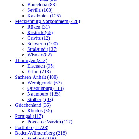
Barcelona (83)
Sevilla (168)
Katalonien (125)
Mecklenburg-Vorpommern (428)
Rügen (31)
Rostock (66)
Crivitz (12)
Schwerin (100)
Stralsund (137)
Wismar (82)
Thüringen (313)
Eisenach (95)
Erfurt (218)
Sachsen-Anhalt (408)
Wernigerode (67)
Quedlinburg (113)
Naumburg (135)
Stolberg (93)
Griechenland (36)
Rhodos (36)
Portugal (117)
Povoa de Varzim (117)
Portfolio (11728)
Baden-Württemberg (218)
Freiburg (218)