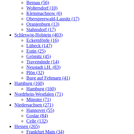
Bernau (56)
Woltersdorf (10)
Kleinmachnow (6)
Oberspreewald-Lausitz (17)
Oranienburg (13)
Stahnsdorf (17)
Schleswig-Holstein (403)
Eckernförde (16)
Lübeck (147)
Eutin (25)
Grömitz (45)
Travemünde (14)
Neustadt i.H. (83)
Plön (32)
Burg auf Fehmarn (41)
Hamburg (160)
Hamburg (160)
Nordrhein-Westfalen (71)
Münster (71)
Niedersachsen (271)
Hannover (55)
Goslar (84)
Celle (132)
Hessen (265)
Frankfurt Main (34)