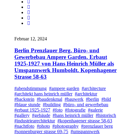
Februar 12, 2024
Berlin Prenzlauer Berg. Büro- und
Gewerbebau Ampere Garden. Erbaut
1925-1927 von Hans Heinrich Müller als
Umspannwerk Humboldt. Kopenhagener
Strasse 58-63
#abendstimmung
#ampere garden
#architecture
#architekt hans heinrich müller
#architektur
#backstein
#baudenkmal
#bauwerk
#berlin
#bild
#blaue stunde
#building
#büro- und gewerbebau
#erbaut 1925-1927
#foto
#fotografie
#galerie
#gallery
#gebäude
#hans heinrich müller
#historisch
#industriearechitektur
#kopenhagener strasse 58-63
#nachtfoto
#photo
#photography
#prenzlauer berg
#sonnenburger strasse 69-75
#umspannwerk