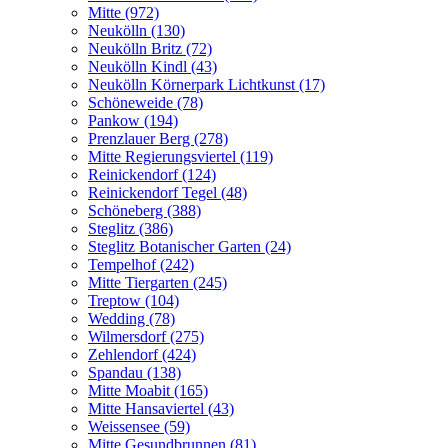
Mitte (972)
Neukölln (130)
Neukölln Britz (72)
Neukölln Kindl (43)
Neukölln Körnerpark Lichtkunst (17)
Schöneweide (78)
Pankow (194)
Prenzlauer Berg (278)
Mitte Regierungsviertel (119)
Reinickendorf (124)
Reinickendorf Tegel (48)
Schöneberg (388)
Steglitz (386)
Steglitz Botanischer Garten (24)
Tempelhof (242)
Mitte Tiergarten (245)
Treptow (104)
Wedding (78)
Wilmersdorf (275)
Zehlendorf (424)
Spandau (138)
Mitte Moabit (165)
Mitte Hansaviertel (43)
Weissensee (59)
Mitte Gesundbrunnen (81)