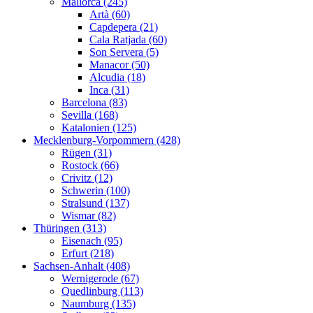
Mallorca (245)
Artà (60)
Capdepera (21)
Cala Ratjada (60)
Son Servera (5)
Manacor (50)
Alcudia (18)
Inca (31)
Barcelona (83)
Sevilla (168)
Katalonien (125)
Mecklenburg-Vorpommern (428)
Rügen (31)
Rostock (66)
Crivitz (12)
Schwerin (100)
Stralsund (137)
Wismar (82)
Thüringen (313)
Eisenach (95)
Erfurt (218)
Sachsen-Anhalt (408)
Wernigerode (67)
Quedlinburg (113)
Naumburg (135)