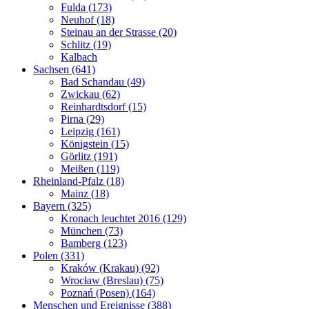
Fulda (173)
Neuhof (18)
Steinau an der Strasse (20)
Schlitz (19)
Kalbach
Sachsen (641)
Bad Schandau (49)
Zwickau (62)
Reinhardtsdorf (15)
Pirna (29)
Leipzig (161)
Königstein (15)
Görlitz (191)
Meißen (119)
Rheinland-Pfalz (18)
Mainz (18)
Bayern (325)
Kronach leuchtet 2016 (129)
München (73)
Bamberg (123)
Polen (331)
Kraków (Krakau) (92)
Wrocław (Breslau) (75)
Poznań (Posen) (164)
Menschen und Ereignisse (388)