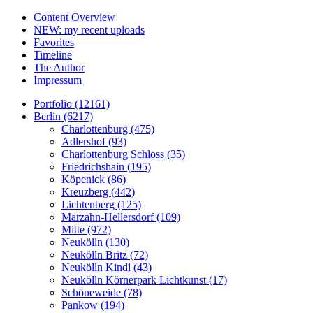
Content Overview
NEW: my recent uploads
Favorites
Timeline
The Author
Impressum
Portfolio (12161)
Berlin (6217)
Charlottenburg (475)
Adlershof (93)
Charlottenburg Schloss (35)
Friedrichshain (195)
Köpenick (86)
Kreuzberg (442)
Lichtenberg (125)
Marzahn-Hellersdorf (109)
Mitte (972)
Neukölln (130)
Neukölln Britz (72)
Neukölln Kindl (43)
Neukölln Körnerpark Lichtkunst (17)
Schöneweide (78)
Pankow (194)