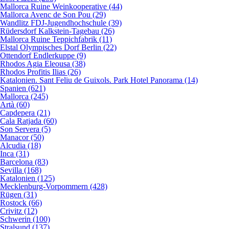
Mallorca Ruine Weinkooperative (44)
Mallorca Avenc de Son Pou (29)
Wandlitz FDJ-Jugendhochschule (39)
Rüdersdorf Kalkstein-Tagebau (26)
Mallorca Ruine Teppichfabrik (11)
Elstal Olympisches Dorf Berlin (22)
Ottendorf Endlerkuppe (9)
Rhodos Agia Eleousa (38)
Rhodos Profitis Ilias (26)
Katalonien. Sant Feliu de Guixols. Park Hotel Panorama (14)
Spanien (621)
Mallorca (245)
Artà (60)
Capdepera (21)
Cala Ratjada (60)
Son Servera (5)
Manacor (50)
Alcudia (18)
Inca (31)
Barcelona (83)
Sevilla (168)
Katalonien (125)
Mecklenburg-Vorpommern (428)
Rügen (31)
Rostock (66)
Crivitz (12)
Schwerin (100)
Stralsund (137)