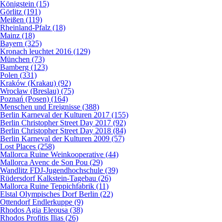
Königstein (15)
Görlitz (191)
Meißen (119)
Rheinland-Pfalz (18)
Mainz (18)
Bayern (325)
Kronach leuchtet 2016 (129)
München (73)
Bamberg (123)
Polen (331)
Kraków (Krakau) (92)
Wrocław (Breslau) (75)
Poznań (Posen) (164)
Menschen und Ereignisse (388)
Berlin Karneval der Kulturen 2017 (155)
Berlin Christopher Street Day 2017 (92)
Berlin Christopher Street Day 2018 (84)
Berlin Karneval der Kulturen 2009 (57)
Lost Places (258)
Mallorca Ruine Weinkooperative (44)
Mallorca Avenc de Son Pou (29)
Wandlitz FDJ-Jugendhochschule (39)
Rüdersdorf Kalkstein-Tagebau (26)
Mallorca Ruine Teppichfabrik (11)
Elstal Olympisches Dorf Berlin (22)
Ottendorf Endlerkuppe (9)
Rhodos Agia Eleousa (38)
Rhodos Profitis Ilias (26)