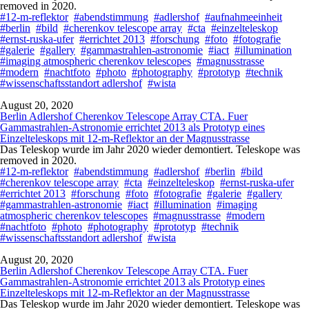
removed in 2020.
#12-m-reflektor
#abendstimmung
#adlershof
#aufnahmeeinheit
#berlin
#bild
#cherenkov telescope array
#cta
#einzelteleskop
#ernst-ruska-ufer
#errichtet 2013
#forschung
#foto
#fotografie
#galerie
#gallery
#gammastrahlen-astronomie
#iact
#illumination
#imaging atmospheric cherenkov telescopes
#magnusstrasse
#modern
#nachtfoto
#photo
#photography
#prototyp
#technik
#wissenschaftsstandort adlershof
#wista
August 20, 2020
Berlin Adlershof Cherenkov Telescope Array CTA. Fuer
Gammastrahlen-Astronomie errichtet 2013 als Prototyp eines
Einzelteleskops mit 12-m-Reflektor an der Magnusstrasse
Das Teleskop wurde im Jahr 2020 wieder demontiert. Teleskope was
removed in 2020.
#12-m-reflektor
#abendstimmung
#adlershof
#berlin
#bild
#cherenkov telescope array
#cta
#einzelteleskop
#ernst-ruska-ufer
#errichtet 2013
#forschung
#foto
#fotografie
#galerie
#gallery
#gammastrahlen-astronomie
#iact
#illumination
#imaging
atmospheric cherenkov telescopes
#magnusstrasse
#modern
#nachtfoto
#photo
#photography
#prototyp
#technik
#wissenschaftsstandort adlershof
#wista
August 20, 2020
Berlin Adlershof Cherenkov Telescope Array CTA. Fuer
Gammastrahlen-Astronomie errichtet 2013 als Prototyp eines
Einzelteleskops mit 12-m-Reflektor an der Magnusstrasse
Das Teleskop wurde im Jahr 2020 wieder demontiert. Teleskope was