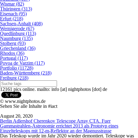
Wismar (82)
Thüringen (313)
Eisenach (95)
Erfurt (218)
Sachsen-Anhalt (408)
Wernigerode (67)
Quedlinburg (113)
Naumburg (135)
Stolberg (93)
Griechenland (36)
Rhodos (36)
Portugal (117)
Povoa de Varzim (117)
Portfolio (11728)
Baden-Württemberg (218)
Freiburg (218)
12161 pics online. mailto: info [at] nightphotos [dot] de
© www.nightphotos.de
Sehen Sie alle Inhalte in #iact
August 20, 2020
Berlin Adlershof Cherenkov Telescope Array CTA. Fuer
Gammastrahlen-Astronomie errichtet 2013 als Prototyp eines
Einzelteleskops mit 12-m-Reflektor an der Magnusstrasse
Das Teleskop wurde im Jahr 2020 wieder demontiert. Teleskope was