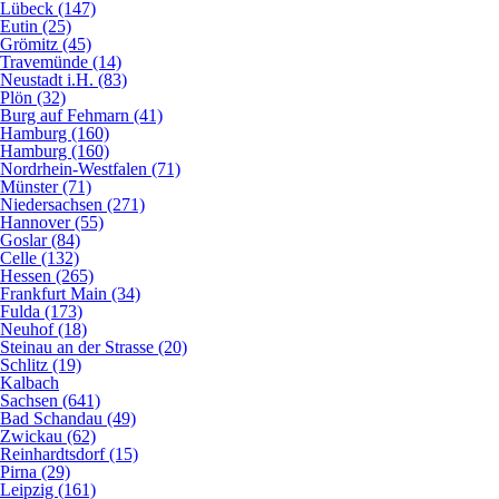
Lübeck (147)
Eutin (25)
Grömitz (45)
Travemünde (14)
Neustadt i.H. (83)
Plön (32)
Burg auf Fehmarn (41)
Hamburg (160)
Hamburg (160)
Nordrhein-Westfalen (71)
Münster (71)
Niedersachsen (271)
Hannover (55)
Goslar (84)
Celle (132)
Hessen (265)
Frankfurt Main (34)
Fulda (173)
Neuhof (18)
Steinau an der Strasse (20)
Schlitz (19)
Kalbach
Sachsen (641)
Bad Schandau (49)
Zwickau (62)
Reinhardtsdorf (15)
Pirna (29)
Leipzig (161)