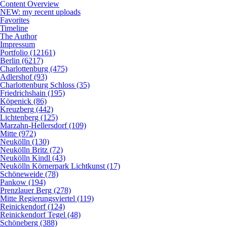
Content Overview
NEW: my recent uploads
Favorites
Timeline
The Author
Impressum
Portfolio (12161)
Berlin (6217)
Charlottenburg (475)
Adlershof (93)
Charlottenburg Schloss (35)
Friedrichshain (195)
Köpenick (86)
Kreuzberg (442)
Lichtenberg (125)
Marzahn-Hellersdorf (109)
Mitte (972)
Neukölln (130)
Neukölln Britz (72)
Neukölln Kindl (43)
Neukölln Körnerpark Lichtkunst (17)
Schöneweide (78)
Pankow (194)
Prenzlauer Berg (278)
Mitte Regierungsviertel (119)
Reinickendorf (124)
Reinickendorf Tegel (48)
Schöneberg (388)