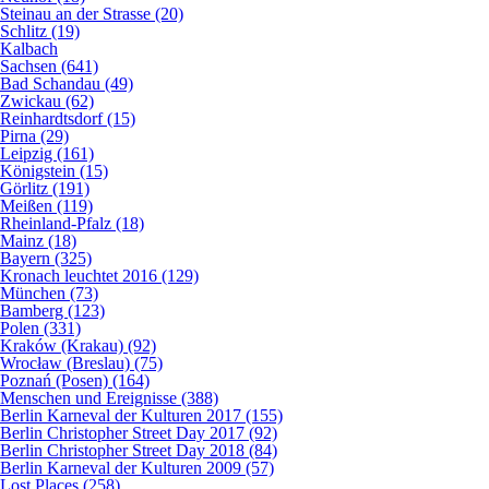
Steinau an der Strasse (20)
Schlitz (19)
Kalbach
Sachsen (641)
Bad Schandau (49)
Zwickau (62)
Reinhardtsdorf (15)
Pirna (29)
Leipzig (161)
Königstein (15)
Görlitz (191)
Meißen (119)
Rheinland-Pfalz (18)
Mainz (18)
Bayern (325)
Kronach leuchtet 2016 (129)
München (73)
Bamberg (123)
Polen (331)
Kraków (Krakau) (92)
Wrocław (Breslau) (75)
Poznań (Posen) (164)
Menschen und Ereignisse (388)
Berlin Karneval der Kulturen 2017 (155)
Berlin Christopher Street Day 2017 (92)
Berlin Christopher Street Day 2018 (84)
Berlin Karneval der Kulturen 2009 (57)
Lost Places (258)