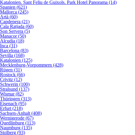
Katalonien. Sant Feliu de Guixols. Park Hotel Panorama (14)
Spanien (621)
Mallorca (245)
Artà (60)
Capdepera (21)
Cala Ratjada (60)
Son Servera (5)
Manacor (50)
Alcudia (18)
Inca (31)
Barcelona (83)
Sevilla (168)
Katalonien (125)
Mecklenburg-Vorpommern (428)
Rügen (31)
Rostock (66)
Crivitz (12)
Schwerin (100)
Stralsund (137)
Wismar (82)
Thüringen (313)
Eisenach (95)
Erfurt (218)
Sachsen-Anhalt (408)
Wernigerode (67)
Quedlinburg (113)
Naumburg (135)
Stolberg (93)