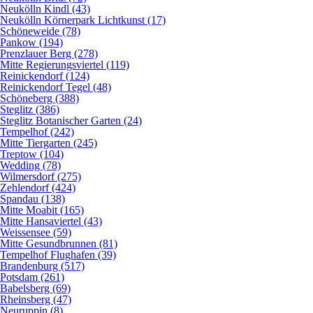
Neukölln Kindl (43)
Neukölln Körnerpark Lichtkunst (17)
Schöneweide (78)
Pankow (194)
Prenzlauer Berg (278)
Mitte Regierungsviertel (119)
Reinickendorf (124)
Reinickendorf Tegel (48)
Schöneberg (388)
Steglitz (386)
Steglitz Botanischer Garten (24)
Tempelhof (242)
Mitte Tiergarten (245)
Treptow (104)
Wedding (78)
Wilmersdorf (275)
Zehlendorf (424)
Spandau (138)
Mitte Moabit (165)
Mitte Hansaviertel (43)
Weissensee (59)
Mitte Gesundbrunnen (81)
Tempelhof Flughafen (39)
Brandenburg (517)
Potsdam (261)
Babelsberg (69)
Rheinsberg (47)
Neuruppin (8)