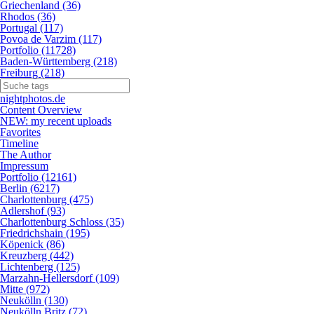
Griechenland (36)
Rhodos (36)
Portugal (117)
Povoa de Varzim (117)
Portfolio (11728)
Baden-Württemberg (218)
Freiburg (218)
nightphotos.de
Content Overview
NEW: my recent uploads
Favorites
Timeline
The Author
Impressum
Portfolio (12161)
Berlin (6217)
Charlottenburg (475)
Adlershof (93)
Charlottenburg Schloss (35)
Friedrichshain (195)
Köpenick (86)
Kreuzberg (442)
Lichtenberg (125)
Marzahn-Hellersdorf (109)
Mitte (972)
Neukölln (130)
Neukölln Britz (72)