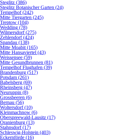
Steglitz (386)
Steglitz Botanischer Garten (24)
Tempelhof (242)
Mitte Tiergarten (245)
Treptow (104)
Wedding (78)
Wilmersdorf (275)
Zehlendorf (424)
Spandau (138)
Mitte Moabit (165)
Mitte Hansaviertel (43)
Weissensee (59)
Mitte Gesundbrunnen (81)
Tempelhof Flughafen (39)
Brandenburg (517)
Potsdam (261)
Babelsberg (69)
Rheinsberg (47)
Neuruppin (8)
Grossbeeren (6)
Bernau (56)
Woltersdorf (10)
Kleinmachnow (6)
Oberspreewald-Lausitz (17)
Oranienburg (13)
Stahnsdorf (17)
Schleswig-Holstein (403)
Eckernförde (16)