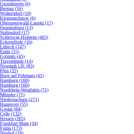
Grossbeeren (6)
Bernau (56)
Woltersdorf (10)
Kleinmachnow (6)
Oberspreewald-Lausitz (17)
Oranienburg (13)
Stahnsdorf (17)
Schleswig-Holstein (403)
Eckernförde (16)
Lübeck (147)
Eutin (25)
Grömitz (45)
Travemünde (14)
Neustadt i.H. (83)
Plön (32)
Burg auf Fehmarn (41)
Hamburg (160)
Hamburg (160)
Nordrhein-Westfalen (71)
Münster (71)
Niedersachsen (271)
Hannover (55)
Goslar (84)
Celle (132)
Hessen (265)
Frankfurt Main (34)
Fulda (173)
Neuhof (18)