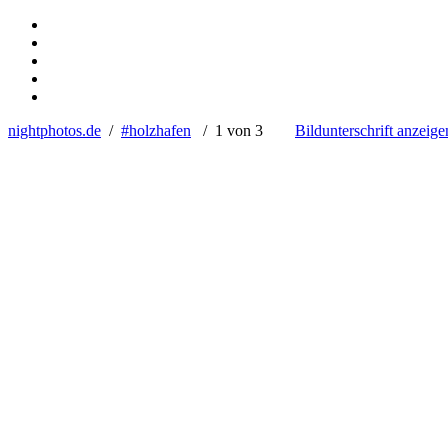
nightphotos.de
/
#holzhafen
/ 1 von 3
Bildunterschrift anzeige