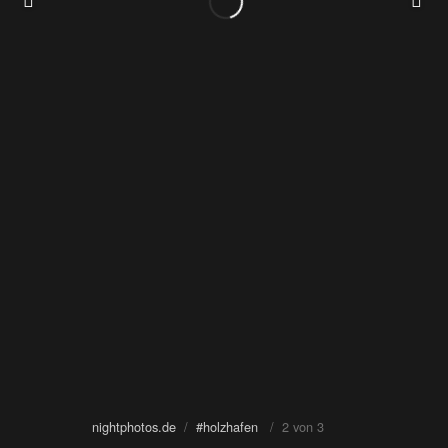
nightphotos.de
/
#holzhafen
/ 2 von 3