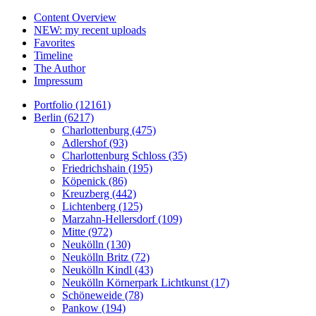
Content Overview
NEW: my recent uploads
Favorites
Timeline
The Author
Impressum
Portfolio (12161)
Berlin (6217)
Charlottenburg (475)
Adlershof (93)
Charlottenburg Schloss (35)
Friedrichshain (195)
Köpenick (86)
Kreuzberg (442)
Lichtenberg (125)
Marzahn-Hellersdorf (109)
Mitte (972)
Neukölln (130)
Neukölln Britz (72)
Neukölln Kindl (43)
Neukölln Körnerpark Lichtkunst (17)
Schöneweide (78)
Pankow (194)