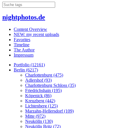
nightphotos.de
Content Overview
NEW: my recent uploads
Favorites
Timeline
The Author
Impressum
Portfolio (12161)
Berlin (6217)
Charlottenburg (475)
Adlershof (93)
Charlottenburg Schloss (35)
Friedrichshain (195)
Köpenick (86)
Kreuzberg (442)
Lichtenberg (125)
Marzahn-Hellersdorf (109)
Mitte (972)
Neukölln (130)
Neukölln Britz (72)