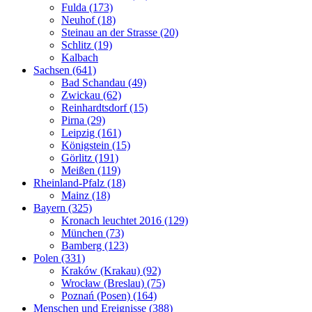
Fulda (173)
Neuhof (18)
Steinau an der Strasse (20)
Schlitz (19)
Kalbach
Sachsen (641)
Bad Schandau (49)
Zwickau (62)
Reinhardtsdorf (15)
Pirna (29)
Leipzig (161)
Königstein (15)
Görlitz (191)
Meißen (119)
Rheinland-Pfalz (18)
Mainz (18)
Bayern (325)
Kronach leuchtet 2016 (129)
München (73)
Bamberg (123)
Polen (331)
Kraków (Krakau) (92)
Wrocław (Breslau) (75)
Poznań (Posen) (164)
Menschen und Ereignisse (388)