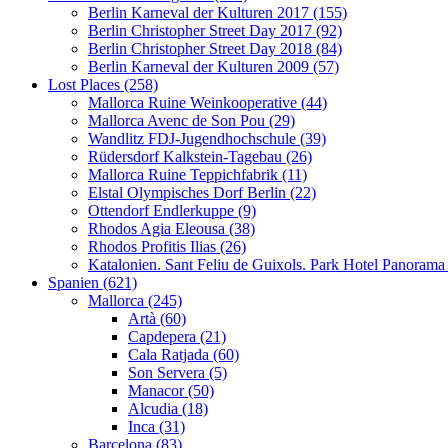
Berlin Karneval der Kulturen 2017 (155)
Berlin Christopher Street Day 2017 (92)
Berlin Christopher Street Day 2018 (84)
Berlin Karneval der Kulturen 2009 (57)
Lost Places (258)
Mallorca Ruine Weinkooperative (44)
Mallorca Avenc de Son Pou (29)
Wandlitz FDJ-Jugendhochschule (39)
Rüdersdorf Kalkstein-Tagebau (26)
Mallorca Ruine Teppichfabrik (11)
Elstal Olympisches Dorf Berlin (22)
Ottendorf Endlerkuppe (9)
Rhodos Agia Eleousa (38)
Rhodos Profitis Ilias (26)
Katalonien. Sant Feliu de Guixols. Park Hotel Panorama
Spanien (621)
Mallorca (245)
Artà (60)
Capdepera (21)
Cala Ratjada (60)
Son Servera (5)
Manacor (50)
Alcudia (18)
Inca (31)
Barcelona (83)