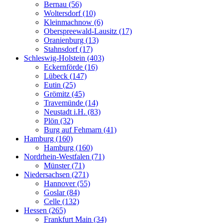
Bernau (56)
Woltersdorf (10)
Kleinmachnow (6)
Oberspreewald-Lausitz (17)
Oranienburg (13)
Stahnsdorf (17)
Schleswig-Holstein (403)
Eckernförde (16)
Lübeck (147)
Eutin (25)
Grömitz (45)
Travemünde (14)
Neustadt i.H. (83)
Plön (32)
Burg auf Fehmarn (41)
Hamburg (160)
Hamburg (160)
Nordrhein-Westfalen (71)
Münster (71)
Niedersachsen (271)
Hannover (55)
Goslar (84)
Celle (132)
Hessen (265)
Frankfurt Main (34)