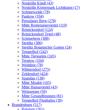
Neukölln Kindl (43)
Neukölln Körnerpark Lichtkunst (17)
Schöneweide (78)
Pankow (194)
Prenzlauer Berg (278)
Mitte Regierungsviertel (119)
Reinickendorf (124)
Reinickendorf Tegel (48)
Schöneberg (388)
Steglitz (386)
Steglitz Botanischer Garten (24)
Tempelhof (242)
Mitte Tiergarten (245)
Treptow (104)
Wedding (78)
Wilmersdorf (275)
Zehlendorf (424)
Spandau (138)
Mitte Moabit (165)
Mitte Hansaviertel (43)
Weissensee (59)
Mitte Gesundbrunnen (81)
Tempelhof Flughafen (39)
Brandenburg (517)
Potsdam (261)