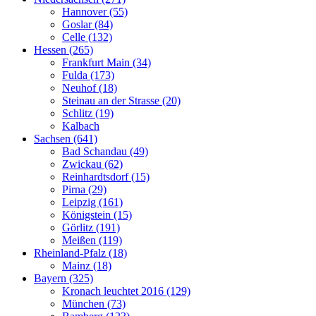
Hannover (55)
Goslar (84)
Celle (132)
Hessen (265)
Frankfurt Main (34)
Fulda (173)
Neuhof (18)
Steinau an der Strasse (20)
Schlitz (19)
Kalbach
Sachsen (641)
Bad Schandau (49)
Zwickau (62)
Reinhardtsdorf (15)
Pirna (29)
Leipzig (161)
Königstein (15)
Görlitz (191)
Meißen (119)
Rheinland-Pfalz (18)
Mainz (18)
Bayern (325)
Kronach leuchtet 2016 (129)
München (73)