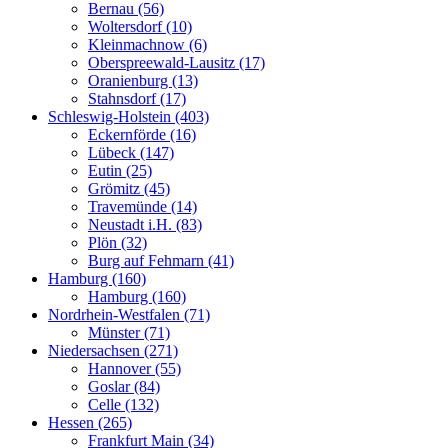
Bernau (56)
Woltersdorf (10)
Kleinmachnow (6)
Oberspreewald-Lausitz (17)
Oranienburg (13)
Stahnsdorf (17)
Schleswig-Holstein (403)
Eckernförde (16)
Lübeck (147)
Eutin (25)
Grömitz (45)
Travemünde (14)
Neustadt i.H. (83)
Plön (32)
Burg auf Fehmarn (41)
Hamburg (160)
Hamburg (160)
Nordrhein-Westfalen (71)
Münster (71)
Niedersachsen (271)
Hannover (55)
Goslar (84)
Celle (132)
Hessen (265)
Frankfurt Main (34)