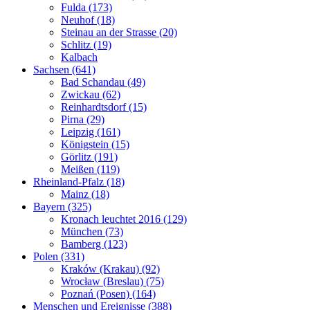
Fulda (173)
Neuhof (18)
Steinau an der Strasse (20)
Schlitz (19)
Kalbach
Sachsen (641)
Bad Schandau (49)
Zwickau (62)
Reinhardtsdorf (15)
Pirna (29)
Leipzig (161)
Königstein (15)
Görlitz (191)
Meißen (119)
Rheinland-Pfalz (18)
Mainz (18)
Bayern (325)
Kronach leuchtet 2016 (129)
München (73)
Bamberg (123)
Polen (331)
Kraków (Krakau) (92)
Wrocław (Breslau) (75)
Poznań (Posen) (164)
Menschen und Ereignisse (388)