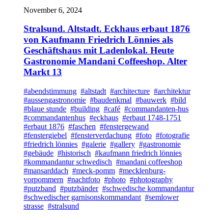
November 6, 2024
Stralsund. Altstadt. Eckhaus erbaut 1876
von Kaufmann Friedrich Lönnies als
Geschäftshaus mit Ladenlokal. Heute
Gastronomie Mandani Coffeeshop. Alter
Markt 13
#abendstimmung
#altstadt
#architecture
#architektur
#aussengastronomie
#baudenkmal
#bauwerk
#bild
#blaue stunde
#building
#café
#commandanten-hus
#commandantenhus
#eckhaus
#erbaut 1748-1751
#erbaut 1876
#faschen
#fenstergewand
#fenstergiebel
#fensterverdachung
#foto
#fotografie
#friedrich lönnies
#galerie
#gallery
#gastronomie
#gebäude
#historisch
#kaufmann friedrich lönnies
#kommandantur schwedisch
#mandani coffeeshop
#mansarddach
#meck-pomm
#mecklenburg-
vorpommern
#nachtfoto
#photo
#photography
#putzband
#putzbänder
#schwedische kommandantur
#schwedischer garnisonskommandant
#semlower
strasse
#stralsund