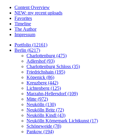
Content Overview
NEW: my recent uploads
Favorites
Timeline
The Author
Impressum
Portfolio (12161)
Berlin (6217)
Charlottenburg (475)
Adlershof (93)
Charlottenburg Schloss (35)
Friedrichshain (195)
Köpenick (86)
Kreuzberg (442)
Lichtenberg (125)
Marzahn-Hellersdorf (109)
Mitte (972)
Neukölln (130)
Neukölln Britz (72)
Neukölln Kindl (43)
Neukölln Körnerpark Lichtkunst (17)
Schöneweide (78)
Pankow (194)