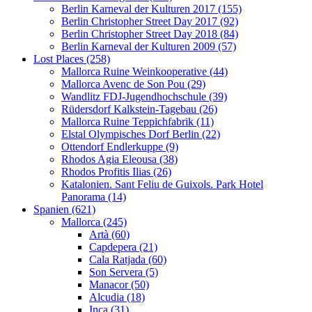
Berlin Karneval der Kulturen 2017 (155)
Berlin Christopher Street Day 2017 (92)
Berlin Christopher Street Day 2018 (84)
Berlin Karneval der Kulturen 2009 (57)
Lost Places (258)
Mallorca Ruine Weinkooperative (44)
Mallorca Avenc de Son Pou (29)
Wandlitz FDJ-Jugendhochschule (39)
Rüdersdorf Kalkstein-Tagebau (26)
Mallorca Ruine Teppichfabrik (11)
Elstal Olympisches Dorf Berlin (22)
Ottendorf Endlerkuppe (9)
Rhodos Agia Eleousa (38)
Rhodos Profitis Ilias (26)
Katalonien. Sant Feliu de Guixols. Park Hotel
Panorama (14)
Spanien (621)
Mallorca (245)
Artà (60)
Capdepera (21)
Cala Ratjada (60)
Son Servera (5)
Manacor (50)
Alcudia (18)
Inca (31)