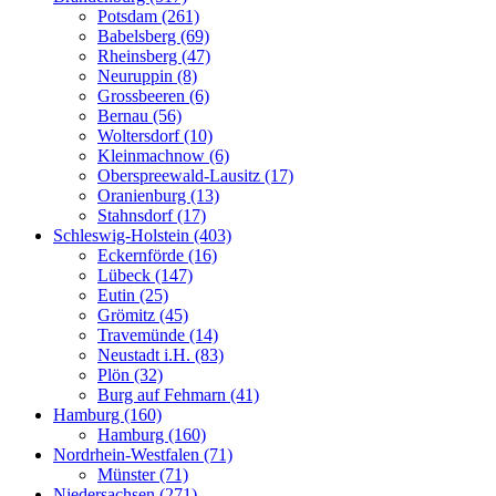
Potsdam (261)
Babelsberg (69)
Rheinsberg (47)
Neuruppin (8)
Grossbeeren (6)
Bernau (56)
Woltersdorf (10)
Kleinmachnow (6)
Oberspreewald-Lausitz (17)
Oranienburg (13)
Stahnsdorf (17)
Schleswig-Holstein (403)
Eckernförde (16)
Lübeck (147)
Eutin (25)
Grömitz (45)
Travemünde (14)
Neustadt i.H. (83)
Plön (32)
Burg auf Fehmarn (41)
Hamburg (160)
Hamburg (160)
Nordrhein-Westfalen (71)
Münster (71)
Niedersachsen (271)