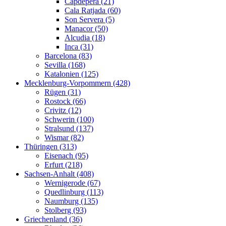
Capdepera (21)
Cala Ratjada (60)
Son Servera (5)
Manacor (50)
Alcudia (18)
Inca (31)
Barcelona (83)
Sevilla (168)
Katalonien (125)
Mecklenburg-Vorpommern (428)
Rügen (31)
Rostock (66)
Crivitz (12)
Schwerin (100)
Stralsund (137)
Wismar (82)
Thüringen (313)
Eisenach (95)
Erfurt (218)
Sachsen-Anhalt (408)
Wernigerode (67)
Quedlinburg (113)
Naumburg (135)
Stolberg (93)
Griechenland (36)