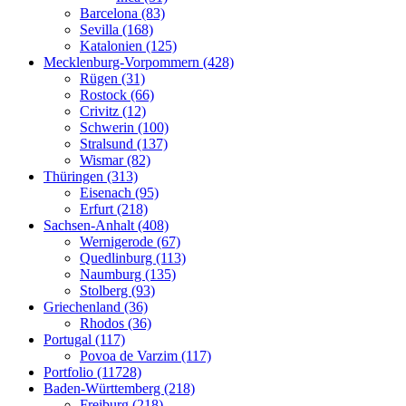
Barcelona (83)
Sevilla (168)
Katalonien (125)
Mecklenburg-Vorpommern (428)
Rügen (31)
Rostock (66)
Crivitz (12)
Schwerin (100)
Stralsund (137)
Wismar (82)
Thüringen (313)
Eisenach (95)
Erfurt (218)
Sachsen-Anhalt (408)
Wernigerode (67)
Quedlinburg (113)
Naumburg (135)
Stolberg (93)
Griechenland (36)
Rhodos (36)
Portugal (117)
Povoa de Varzim (117)
Portfolio (11728)
Baden-Württemberg (218)
Freiburg (218)