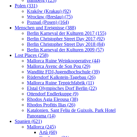
Bamberg (123)
Polen (331)
Kraków (Krakau) (92)
Wrocław (Breslau) (75)
Poznań (Posen) (164)
Menschen und Ereignisse (388)
Berlin Karneval der Kulturen 2017 (155)
Berlin Christopher Street Day 2017 (92)
Berlin Christopher Street Day 2018 (84)
Berlin Karneval der Kulturen 2009 (57)
Lost Places (258)
Mallorca Ruine Weinkooperative (44)
Mallorca Avenc de Son Pou (29)
Wandlitz FDJ-Jugendhochschule (39)
Rüdersdorf Kalkstein-Tagebau (26)
Mallorca Ruine Teppichfabrik (11)
Elstal Olympisches Dorf Berlin (22)
Ottendorf Endlerkuppe (9)
Rhodos Agia Eleousa (38)
Rhodos Profitis Ilias (26)
Katalonien. Sant Feliu de Guixols. Park Hotel
Panorama (14)
Spanien (621)
Mallorca (245)
Artà (60)