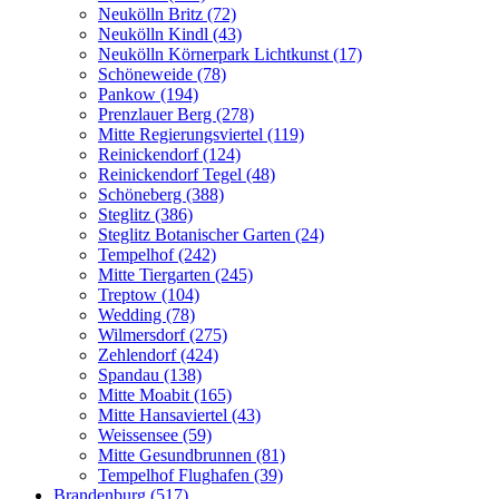
Neukölln Britz (72)
Neukölln Kindl (43)
Neukölln Körnerpark Lichtkunst (17)
Schöneweide (78)
Pankow (194)
Prenzlauer Berg (278)
Mitte Regierungsviertel (119)
Reinickendorf (124)
Reinickendorf Tegel (48)
Schöneberg (388)
Steglitz (386)
Steglitz Botanischer Garten (24)
Tempelhof (242)
Mitte Tiergarten (245)
Treptow (104)
Wedding (78)
Wilmersdorf (275)
Zehlendorf (424)
Spandau (138)
Mitte Moabit (165)
Mitte Hansaviertel (43)
Weissensee (59)
Mitte Gesundbrunnen (81)
Tempelhof Flughafen (39)
Brandenburg (517)