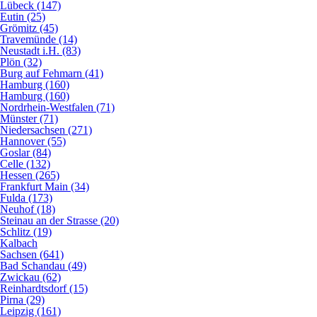
Lübeck (147)
Eutin (25)
Grömitz (45)
Travemünde (14)
Neustadt i.H. (83)
Plön (32)
Burg auf Fehmarn (41)
Hamburg (160)
Hamburg (160)
Nordrhein-Westfalen (71)
Münster (71)
Niedersachsen (271)
Hannover (55)
Goslar (84)
Celle (132)
Hessen (265)
Frankfurt Main (34)
Fulda (173)
Neuhof (18)
Steinau an der Strasse (20)
Schlitz (19)
Kalbach
Sachsen (641)
Bad Schandau (49)
Zwickau (62)
Reinhardtsdorf (15)
Pirna (29)
Leipzig (161)