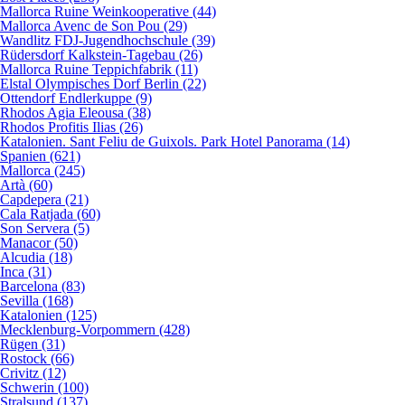
Mallorca Ruine Weinkooperative (44)
Mallorca Avenc de Son Pou (29)
Wandlitz FDJ-Jugendhochschule (39)
Rüdersdorf Kalkstein-Tagebau (26)
Mallorca Ruine Teppichfabrik (11)
Elstal Olympisches Dorf Berlin (22)
Ottendorf Endlerkuppe (9)
Rhodos Agia Eleousa (38)
Rhodos Profitis Ilias (26)
Katalonien. Sant Feliu de Guixols. Park Hotel Panorama (14)
Spanien (621)
Mallorca (245)
Artà (60)
Capdepera (21)
Cala Ratjada (60)
Son Servera (5)
Manacor (50)
Alcudia (18)
Inca (31)
Barcelona (83)
Sevilla (168)
Katalonien (125)
Mecklenburg-Vorpommern (428)
Rügen (31)
Rostock (66)
Crivitz (12)
Schwerin (100)
Stralsund (137)