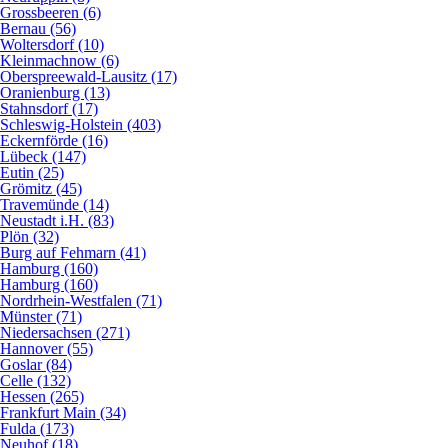
Grossbeeren (6)
Bernau (56)
Woltersdorf (10)
Kleinmachnow (6)
Oberspreewald-Lausitz (17)
Oranienburg (13)
Stahnsdorf (17)
Schleswig-Holstein (403)
Eckernförde (16)
Lübeck (147)
Eutin (25)
Grömitz (45)
Travemünde (14)
Neustadt i.H. (83)
Plön (32)
Burg auf Fehmarn (41)
Hamburg (160)
Hamburg (160)
Nordrhein-Westfalen (71)
Münster (71)
Niedersachsen (271)
Hannover (55)
Goslar (84)
Celle (132)
Hessen (265)
Frankfurt Main (34)
Fulda (173)
Neuhof (18)