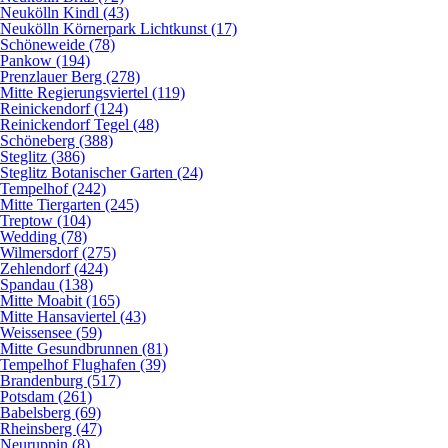
Neukölln Kindl (43)
Neukölln Körnerpark Lichtkunst (17)
Schöneweide (78)
Pankow (194)
Prenzlauer Berg (278)
Mitte Regierungsviertel (119)
Reinickendorf (124)
Reinickendorf Tegel (48)
Schöneberg (388)
Steglitz (386)
Steglitz Botanischer Garten (24)
Tempelhof (242)
Mitte Tiergarten (245)
Treptow (104)
Wedding (78)
Wilmersdorf (275)
Zehlendorf (424)
Spandau (138)
Mitte Moabit (165)
Mitte Hansaviertel (43)
Weissensee (59)
Mitte Gesundbrunnen (81)
Tempelhof Flughafen (39)
Brandenburg (517)
Potsdam (261)
Babelsberg (69)
Rheinsberg (47)
Neuruppin (8)