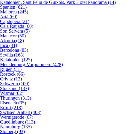
Katalonien. Sant Feliu de Guixols. Park Hotel Panorama (14)
Spanien (621)
Mallorca (245)
Artà (60)
Capdepera (21)
Cala Ratjada (60)
Son Servera (5)
Manacor (50)
Alcudia (18)
Inca (31)
Barcelona (83)
Sevilla (168)
Katalonien (125)
Mecklenburg-Vorpommern (428)
Rügen (31)
Rostock (66)
Crivitz (12)
Schwerin (100)
Stralsund (137)
Wismar (82)
Thüringen (313)
Eisenach (95)
Erfurt (218)
Sachsen-Anhalt (408)
Wernigerode (67)
Quedlinburg (113)
Naumburg (135)
Stolberg (93)