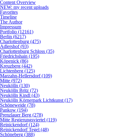
Content Overview
NEW: my recent uploads
Favorites
Timeline
The Author
Impressum
Portfolio (12161)
Berlin (6217)
Charlottenburg (475)
Adlershof (93)
Charlottenburg Schloss (35)
Friedrichshain (195)
Köpenick (86)
Kreuzberg (442)
Lichtenberg (125)
Marzahn-Hellersdorf (109)
Mitte (972)
Neukölln (130)
Neukölln Britz (72)
Neukölln Kindl (43)
Neukölln Körnerpark Lichtkunst (17)
Schöneweide (78)
Pankow (194)
Prenzlauer Berg (278)
Mitte Regierungsviertel (119)
Reinickendorf (124)
Reinickendorf Tegel (48)
Schöneberg (388)