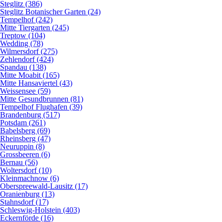
Steglitz (386)
Steglitz Botanischer Garten (24)
Tempelhof (242)
Mitte Tiergarten (245)
Treptow (104)
Wedding (78)
Wilmersdorf (275)
Zehlendorf (424)
Spandau (138)
Mitte Moabit (165)
Mitte Hansaviertel (43)
Weissensee (59)
Mitte Gesundbrunnen (81)
Tempelhof Flughafen (39)
Brandenburg (517)
Potsdam (261)
Babelsberg (69)
Rheinsberg (47)
Neuruppin (8)
Grossbeeren (6)
Bernau (56)
Woltersdorf (10)
Kleinmachnow (6)
Oberspreewald-Lausitz (17)
Oranienburg (13)
Stahnsdorf (17)
Schleswig-Holstein (403)
Eckernförde (16)