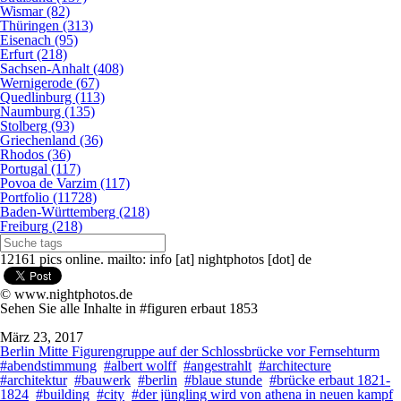
Wismar (82)
Thüringen (313)
Eisenach (95)
Erfurt (218)
Sachsen-Anhalt (408)
Wernigerode (67)
Quedlinburg (113)
Naumburg (135)
Stolberg (93)
Griechenland (36)
Rhodos (36)
Portugal (117)
Povoa de Varzim (117)
Portfolio (11728)
Baden-Württemberg (218)
Freiburg (218)
12161 pics online. mailto: info [at] nightphotos [dot] de
© www.nightphotos.de
Sehen Sie alle Inhalte in #figuren erbaut 1853
März 23, 2017
Berlin Mitte Figurengruppe auf der Schlossbrücke vor Fernsehturm
#abendstimmung
#albert wolff
#angestrahlt
#architecture
#architektur
#bauwerk
#berlin
#blaue stunde
#brücke erbaut 1821-
1824
#building
#city
#der jüngling wird von athena in neuen kampf