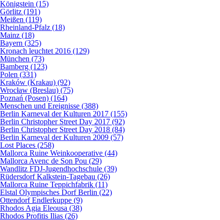
Königstein (15)
Görlitz (191)
Meißen (119)
Rheinland-Pfalz (18)
Mainz (18)
Bayern (325)
Kronach leuchtet 2016 (129)
München (73)
Bamberg (123)
Polen (331)
Kraków (Krakau) (92)
Wrocław (Breslau) (75)
Poznań (Posen) (164)
Menschen und Ereignisse (388)
Berlin Karneval der Kulturen 2017 (155)
Berlin Christopher Street Day 2017 (92)
Berlin Christopher Street Day 2018 (84)
Berlin Karneval der Kulturen 2009 (57)
Lost Places (258)
Mallorca Ruine Weinkooperative (44)
Mallorca Avenc de Son Pou (29)
Wandlitz FDJ-Jugendhochschule (39)
Rüdersdorf Kalkstein-Tagebau (26)
Mallorca Ruine Teppichfabrik (11)
Elstal Olympisches Dorf Berlin (22)
Ottendorf Endlerkuppe (9)
Rhodos Agia Eleousa (38)
Rhodos Profitis Ilias (26)