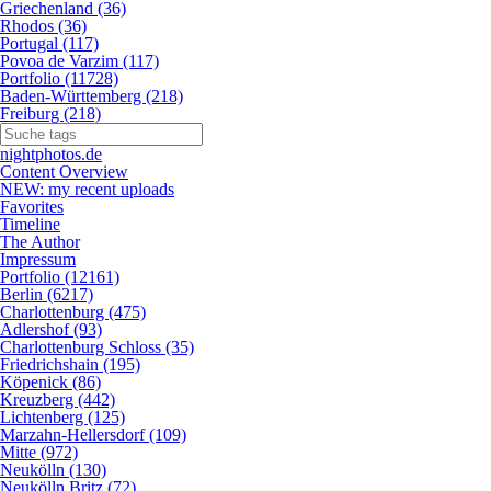
Griechenland (36)
Rhodos (36)
Portugal (117)
Povoa de Varzim (117)
Portfolio (11728)
Baden-Württemberg (218)
Freiburg (218)
nightphotos.de
Content Overview
NEW: my recent uploads
Favorites
Timeline
The Author
Impressum
Portfolio (12161)
Berlin (6217)
Charlottenburg (475)
Adlershof (93)
Charlottenburg Schloss (35)
Friedrichshain (195)
Köpenick (86)
Kreuzberg (442)
Lichtenberg (125)
Marzahn-Hellersdorf (109)
Mitte (972)
Neukölln (130)
Neukölln Britz (72)