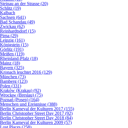
Steinau an der Strasse (20)
Schlitz (19)
Kalbach
Sachsen (641)
Bad Schandau (49)
Zwickau (62)
Reinhardtsdorf (15)
Pirna (29)
Leipzig (161)
Königstein (15)
Görlitz (191)
Meißen (119)
Rheinland-Pfalz (18)
Mainz (18)
Bayern (325)
Kronach leuchtet 2016 (129)
München (73)
Bamberg (123)
Polen (331)
Kraków (Krakau) (92)
Wrocław (Breslau) (75)
Poznań (Posen) (164)
Menschen und Ereignisse (388)
Berlin Karneval der Kulturen 2017 (155)
Berlin Christopher Street Day 2017 (92)
Berlin Christopher Street Day 2018 (84)
Berlin Karneval der Kulturen 2009 (57)
Lost Places (258)