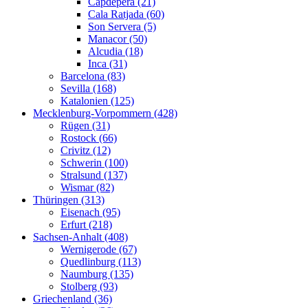
Capdepera (21)
Cala Ratjada (60)
Son Servera (5)
Manacor (50)
Alcudia (18)
Inca (31)
Barcelona (83)
Sevilla (168)
Katalonien (125)
Mecklenburg-Vorpommern (428)
Rügen (31)
Rostock (66)
Crivitz (12)
Schwerin (100)
Stralsund (137)
Wismar (82)
Thüringen (313)
Eisenach (95)
Erfurt (218)
Sachsen-Anhalt (408)
Wernigerode (67)
Quedlinburg (113)
Naumburg (135)
Stolberg (93)
Griechenland (36)