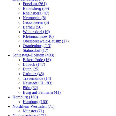
Potsdam (261)
Babelsberg (69)
Rheinsberg (47)
Neuruppin (8)
Grossbeeren (6)
Bernau (56)
Woltersdorf (10)
Kleinmachnow (6)
Oberspreewald-Lausitz (17)
Oranienburg (13)
Stahnsdorf (17)
Schleswig-Holstein (403)
Eckernförde (16)
Lübeck (147)
Eutin (25)
Grömitz (45)
Travemünde (14)
Neustadt i.H. (83)
Plön (32)
Burg auf Fehmarn (41)
Hamburg (160)
Hamburg (160)
Nordrhein-Westfalen (71)
Münster (71)
Niedersachsen (271)