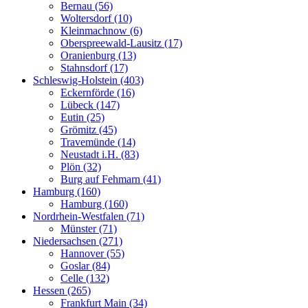
Bernau (56)
Woltersdorf (10)
Kleinmachnow (6)
Oberspreewald-Lausitz (17)
Oranienburg (13)
Stahnsdorf (17)
Schleswig-Holstein (403)
Eckernförde (16)
Lübeck (147)
Eutin (25)
Grömitz (45)
Travemünde (14)
Neustadt i.H. (83)
Plön (32)
Burg auf Fehmarn (41)
Hamburg (160)
Hamburg (160)
Nordrhein-Westfalen (71)
Münster (71)
Niedersachsen (271)
Hannover (55)
Goslar (84)
Celle (132)
Hessen (265)
Frankfurt Main (34)