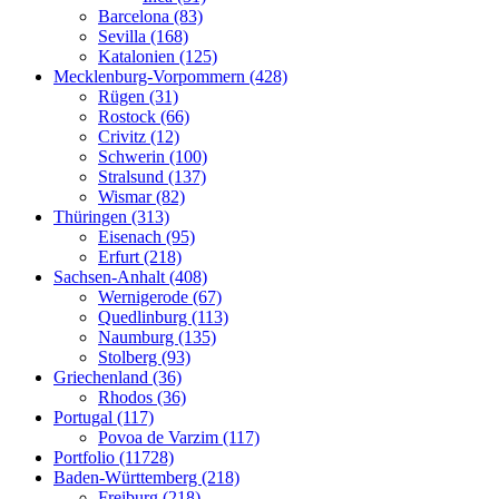
Barcelona (83)
Sevilla (168)
Katalonien (125)
Mecklenburg-Vorpommern (428)
Rügen (31)
Rostock (66)
Crivitz (12)
Schwerin (100)
Stralsund (137)
Wismar (82)
Thüringen (313)
Eisenach (95)
Erfurt (218)
Sachsen-Anhalt (408)
Wernigerode (67)
Quedlinburg (113)
Naumburg (135)
Stolberg (93)
Griechenland (36)
Rhodos (36)
Portugal (117)
Povoa de Varzim (117)
Portfolio (11728)
Baden-Württemberg (218)
Freiburg (218)