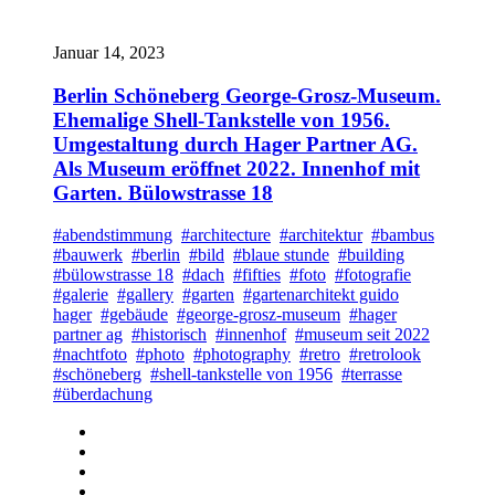
Januar 14, 2023
Berlin Schöneberg George-Grosz-Museum.
Ehemalige Shell-Tankstelle von 1956.
Umgestaltung durch Hager Partner AG.
Als Museum eröffnet 2022. Innenhof mit
Garten. Bülowstrasse 18
#abendstimmung
#architecture
#architektur
#bambus
#bauwerk
#berlin
#bild
#blaue stunde
#building
#bülowstrasse 18
#dach
#fifties
#foto
#fotografie
#galerie
#gallery
#garten
#gartenarchitekt guido
hager
#gebäude
#george-grosz-museum
#hager
partner ag
#historisch
#innenhof
#museum seit 2022
#nachtfoto
#photo
#photography
#retro
#retrolook
#schöneberg
#shell-tankstelle von 1956
#terrasse
#überdachung