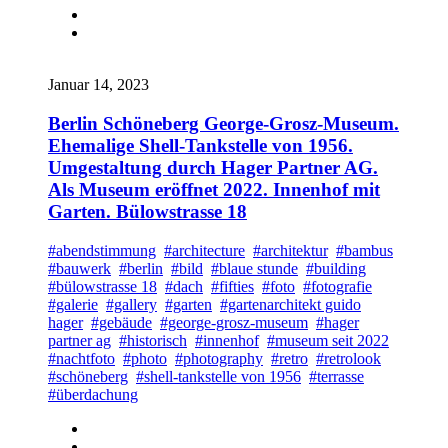
Januar 14, 2023
Berlin Schöneberg George-Grosz-Museum.
Ehemalige Shell-Tankstelle von 1956.
Umgestaltung durch Hager Partner AG.
Als Museum eröffnet 2022. Innenhof mit
Garten. Bülowstrasse 18
#abendstimmung
#architecture
#architektur
#bambus
#bauwerk
#berlin
#bild
#blaue stunde
#building
#bülowstrasse 18
#dach
#fifties
#foto
#fotografie
#galerie
#gallery
#garten
#gartenarchitekt guido
hager
#gebäude
#george-grosz-museum
#hager
partner ag
#historisch
#innenhof
#museum seit 2022
#nachtfoto
#photo
#photography
#retro
#retrolook
#schöneberg
#shell-tankstelle von 1956
#terrasse
#überdachung