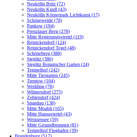
Neukölln Britz (72)
Neukölln Kindl (43)
Neukölln Körnerpark Lichtkunst (17)
Schöneweide (78)
Pankow (194)
Prenzlauer Berg (278)
Mitte Regierungsviertel (119)
Reinickendorf (124)
Reinickendorf Tegel (48)
Schöneberg (388)
Steglitz (386)
Steglitz Botanischer Garten (24)
Tempelhof (242)
Mitte Tiergarten (245)
Treptow (104)
Wedding (78)
Wilmersdorf (275)
Zehlendorf (424)
Spandau (138)
Mitte Moabit (165)
Mitte Hansaviertel (43)
Weissensee (59)
Mitte Gesundbrunnen (81)
Tempelhof Flughafen (39)
Brandenburg (517)