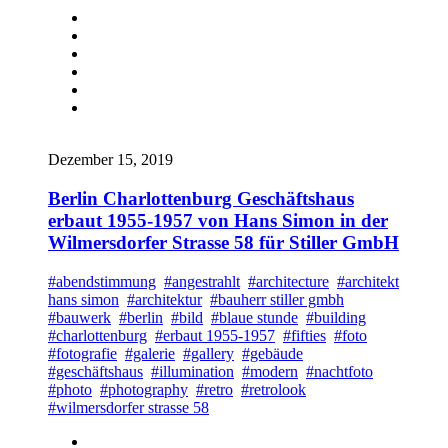
Dezember 15, 2019
Berlin Charlottenburg Geschäftshaus
erbaut 1955-1957 von Hans Simon in der
Wilmersdorfer Strasse 58 für Stiller GmbH
#abendstimmung
#angestrahlt
#architecture
#architekt
hans simon
#architektur
#bauherr stiller gmbh
#bauwerk
#berlin
#bild
#blaue stunde
#building
#charlottenburg
#erbaut 1955-1957
#fifties
#foto
#fotografie
#galerie
#gallery
#gebäude
#geschäftshaus
#illumination
#modern
#nachtfoto
#photo
#photography
#retro
#retrolook
#wilmersdorfer strasse 58