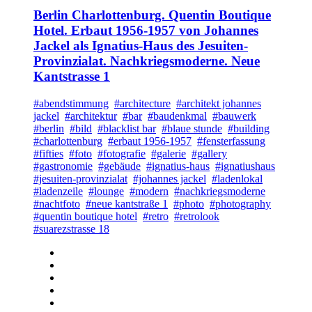
Berlin Charlottenburg. Quentin Boutique
Hotel. Erbaut 1956-1957 von Johannes
Jackel als Ignatius-Haus des Jesuiten-
Provinzialat. Nachkriegsmoderne. Neue
Kantstrasse 1
#abendstimmung
#architecture
#architekt johannes
jackel
#architektur
#bar
#baudenkmal
#bauwerk
#berlin
#bild
#blacklist bar
#blaue stunde
#building
#charlottenburg
#erbaut 1956-1957
#fensterfassung
#fifties
#foto
#fotografie
#galerie
#gallery
#gastronomie
#gebäude
#ignatius-haus
#ignatiushaus
#jesuiten-provinzialat
#johannes jackel
#ladenlokal
#ladenzeile
#lounge
#modern
#nachkriegsmoderne
#nachtfoto
#neue kantstraße 1
#photo
#photography
#quentin boutique hotel
#retro
#retrolook
#suarezstrasse 18