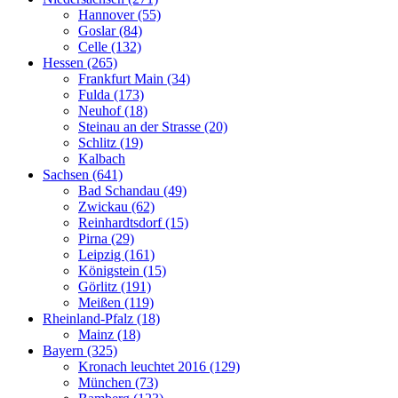
Hannover (55)
Goslar (84)
Celle (132)
Hessen (265)
Frankfurt Main (34)
Fulda (173)
Neuhof (18)
Steinau an der Strasse (20)
Schlitz (19)
Kalbach
Sachsen (641)
Bad Schandau (49)
Zwickau (62)
Reinhardtsdorf (15)
Pirna (29)
Leipzig (161)
Königstein (15)
Görlitz (191)
Meißen (119)
Rheinland-Pfalz (18)
Mainz (18)
Bayern (325)
Kronach leuchtet 2016 (129)
München (73)