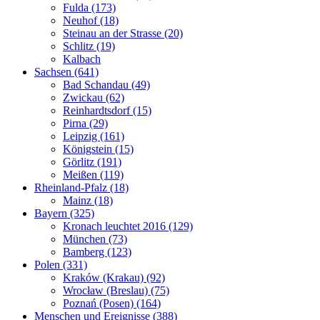
Fulda (173)
Neuhof (18)
Steinau an der Strasse (20)
Schlitz (19)
Kalbach
Sachsen (641)
Bad Schandau (49)
Zwickau (62)
Reinhardtsdorf (15)
Pirna (29)
Leipzig (161)
Königstein (15)
Görlitz (191)
Meißen (119)
Rheinland-Pfalz (18)
Mainz (18)
Bayern (325)
Kronach leuchtet 2016 (129)
München (73)
Bamberg (123)
Polen (331)
Kraków (Krakau) (92)
Wrocław (Breslau) (75)
Poznań (Posen) (164)
Menschen und Ereignisse (388)