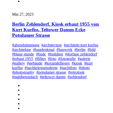
Mai 27, 2023
Berlin Zehlendorf. Kiosk erbaut 1955 von
Kurt Kurfiss. Teltower Damm Ecke
Potsdamer Strasse
#abendstimmung
#architecture
#architekt kurt kurfiss
#architektur
#baudenkmal
#bauwerk
#berlin
#bild
#blaue stunde
#bude
#building
#dorfaue zehlendorf
#erbaut 1955
#fifties
#foto
#fotografie
#galerie
#gallery
#gebäude
#keramikfliesen
#kiosk
#kurt
kurfiss
#nachkriegsmoderne
#nachtfoto
#photo
#photography
#potsdamer strasse
#retrolook
#stahlbetondach
#teltower damm
#zehlendorf