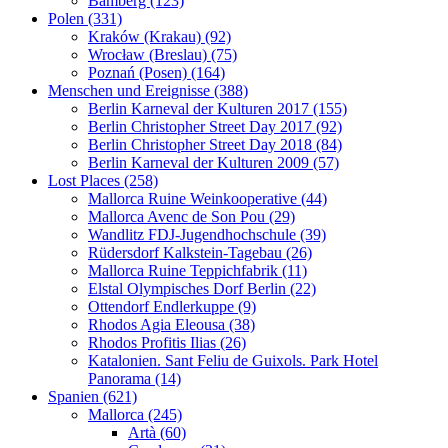
Bamberg (123)
Polen (331)
Kraków (Krakau) (92)
Wrocław (Breslau) (75)
Poznań (Posen) (164)
Menschen und Ereignisse (388)
Berlin Karneval der Kulturen 2017 (155)
Berlin Christopher Street Day 2017 (92)
Berlin Christopher Street Day 2018 (84)
Berlin Karneval der Kulturen 2009 (57)
Lost Places (258)
Mallorca Ruine Weinkooperative (44)
Mallorca Avenc de Son Pou (29)
Wandlitz FDJ-Jugendhochschule (39)
Rüdersdorf Kalkstein-Tagebau (26)
Mallorca Ruine Teppichfabrik (11)
Elstal Olympisches Dorf Berlin (22)
Ottendorf Endlerkuppe (9)
Rhodos Agia Eleousa (38)
Rhodos Profitis Ilias (26)
Katalonien. Sant Feliu de Guixols. Park Hotel
Panorama (14)
Spanien (621)
Mallorca (245)
Artà (60)