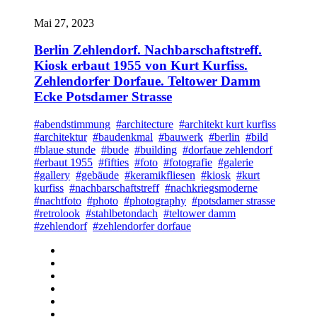
Mai 27, 2023
Berlin Zehlendorf. Nachbarschaftstreff.
Kiosk erbaut 1955 von Kurt Kurfiss.
Zehlendorfer Dorfaue. Teltower Damm
Ecke Potsdamer Strasse
#abendstimmung
#architecture
#architekt kurt kurfiss
#architektur
#baudenkmal
#bauwerk
#berlin
#bild
#blaue stunde
#bude
#building
#dorfaue zehlendorf
#erbaut 1955
#fifties
#foto
#fotografie
#galerie
#gallery
#gebäude
#keramikfliesen
#kiosk
#kurt
kurfiss
#nachbarschaftstreff
#nachkriegsmoderne
#nachtfoto
#photo
#photography
#potsdamer strasse
#retrolook
#stahlbetondach
#teltower damm
#zehlendorf
#zehlendorfer dorfaue