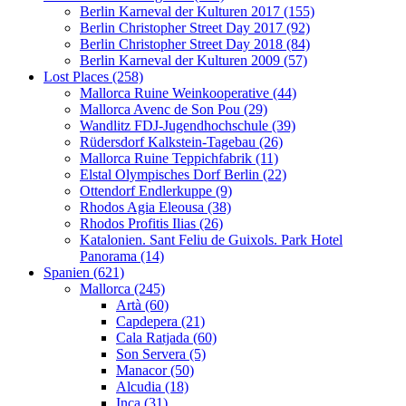
Berlin Karneval der Kulturen 2017 (155)
Berlin Christopher Street Day 2017 (92)
Berlin Christopher Street Day 2018 (84)
Berlin Karneval der Kulturen 2009 (57)
Lost Places (258)
Mallorca Ruine Weinkooperative (44)
Mallorca Avenc de Son Pou (29)
Wandlitz FDJ-Jugendhochschule (39)
Rüdersdorf Kalkstein-Tagebau (26)
Mallorca Ruine Teppichfabrik (11)
Elstal Olympisches Dorf Berlin (22)
Ottendorf Endlerkuppe (9)
Rhodos Agia Eleousa (38)
Rhodos Profitis Ilias (26)
Katalonien. Sant Feliu de Guixols. Park Hotel
Panorama (14)
Spanien (621)
Mallorca (245)
Artà (60)
Capdepera (21)
Cala Ratjada (60)
Son Servera (5)
Manacor (50)
Alcudia (18)
Inca (31)