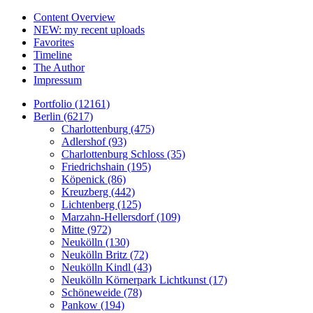
Content Overview
NEW: my recent uploads
Favorites
Timeline
The Author
Impressum
Portfolio (12161)
Berlin (6217)
Charlottenburg (475)
Adlershof (93)
Charlottenburg Schloss (35)
Friedrichshain (195)
Köpenick (86)
Kreuzberg (442)
Lichtenberg (125)
Marzahn-Hellersdorf (109)
Mitte (972)
Neukölln (130)
Neukölln Britz (72)
Neukölln Kindl (43)
Neukölln Körnerpark Lichtkunst (17)
Schöneweide (78)
Pankow (194)