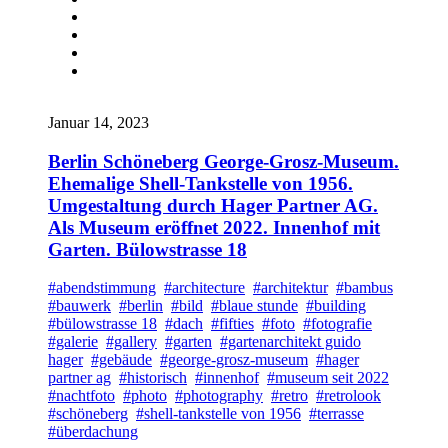
Januar 14, 2023
Berlin Schöneberg George-Grosz-Museum.
Ehemalige Shell-Tankstelle von 1956.
Umgestaltung durch Hager Partner AG.
Als Museum eröffnet 2022. Innenhof mit
Garten. Bülowstrasse 18
#abendstimmung
#architecture
#architektur
#bambus
#bauwerk
#berlin
#bild
#blaue stunde
#building
#bülowstrasse 18
#dach
#fifties
#foto
#fotografie
#galerie
#gallery
#garten
#gartenarchitekt guido
hager
#gebäude
#george-grosz-museum
#hager
partner ag
#historisch
#innenhof
#museum seit 2022
#nachtfoto
#photo
#photography
#retro
#retrolook
#schöneberg
#shell-tankstelle von 1956
#terrasse
#überdachung