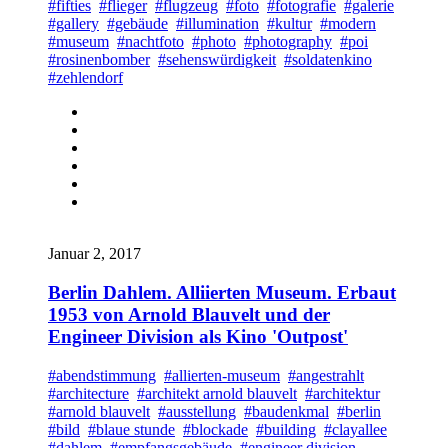
#fifties
#flieger
#flugzeug
#foto
#fotografie
#galerie
#gallery
#gebäude
#illumination
#kultur
#modern
#museum
#nachtfoto
#photo
#photography
#poi
#rosinenbomber
#sehenswürdigkeit
#soldatenkino
#zehlendorf
Januar 2, 2017
Berlin Dahlem. Alliierten Museum. Erbaut
1953 von Arnold Blauvelt und der
Engineer Division als Kino 'Outpost'
#abendstimmung
#allierten-museum
#angestrahlt
#architecture
#architekt arnold blauvelt
#architektur
#arnold blauvelt
#ausstellung
#baudenkmal
#berlin
#bild
#blaue stunde
#blockade
#building
#clayallee
#dahlem
#empfangsgebäude
#engineer division