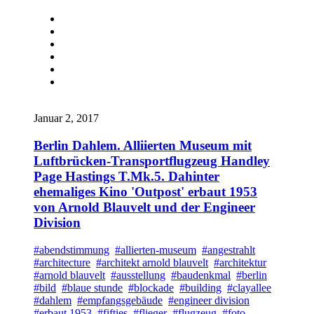
Januar 2, 2017
Berlin Dahlem. Alliierten Museum mit
Luftbrücken-Transportflugzeug Handley
Page Hastings T.Mk.5. Dahinter
ehemaliges Kino 'Outpost' erbaut 1953
von Arnold Blauvelt und der Engineer
Division
#abendstimmung
#allierten-museum
#angestrahlt
#architecture
#architekt arnold blauvelt
#architektur
#arnold blauvelt
#ausstellung
#baudenkmal
#berlin
#bild
#blaue stunde
#blockade
#building
#clayallee
#dahlem
#empfangsgebäude
#engineer division
#erbaut 1953
#fifties
#flieger
#flugzeug
#foto