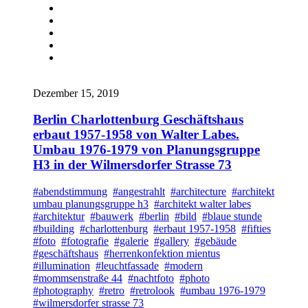
Dezember 15, 2019
Berlin Charlottenburg Geschäftshaus
erbaut 1957-1958 von Walter Labes.
Umbau 1976-1979 von Planungsgruppe
H3 in der Wilmersdorfer Strasse 73
#abendstimmung
#angestrahlt
#architecture
#architekt
umbau planungsgruppe h3
#architekt walter labes
#architektur
#bauwerk
#berlin
#bild
#blaue stunde
#building
#charlottenburg
#erbaut 1957-1958
#fifties
#foto
#fotografie
#galerie
#gallery
#gebäude
#geschäftshaus
#herrenkonfektion mientus
#illumination
#leuchtfassade
#modern
#mommsenstraße 44
#nachtfoto
#photo
#photography
#retro
#retrolook
#umbau 1976-1979
#wilmersdorfer strasse 73