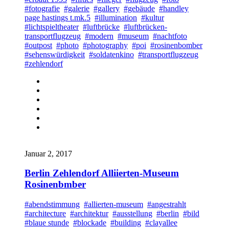
#fotografie
#galerie
#gallery
#gebäude
#handley
page hastings t.mk.5
#illumination
#kultur
#lichtspieltheater
#luftbrücke
#luftbrücken-
transportflugzeug
#modern
#museum
#nachtfoto
#outpost
#photo
#photography
#poi
#rosinenbomber
#sehenswürdigkeit
#soldatenkino
#transportflugzeug
#zehlendorf
Januar 2, 2017
Berlin Zehlendorf Alliierten-Museum
Rosinenbmber
#abendstimmung
#allierten-museum
#angestrahlt
#architecture
#architektur
#ausstellung
#berlin
#bild
#blaue stunde
#blockade
#building
#clayallee