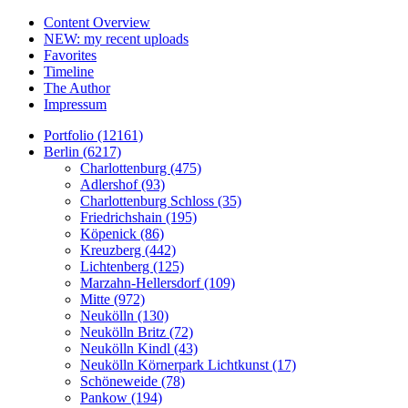
Content Overview
NEW: my recent uploads
Favorites
Timeline
The Author
Impressum
Portfolio (12161)
Berlin (6217)
Charlottenburg (475)
Adlershof (93)
Charlottenburg Schloss (35)
Friedrichshain (195)
Köpenick (86)
Kreuzberg (442)
Lichtenberg (125)
Marzahn-Hellersdorf (109)
Mitte (972)
Neukölln (130)
Neukölln Britz (72)
Neukölln Kindl (43)
Neukölln Körnerpark Lichtkunst (17)
Schöneweide (78)
Pankow (194)