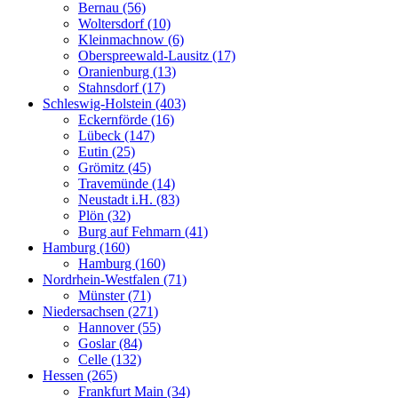
Bernau (56)
Woltersdorf (10)
Kleinmachnow (6)
Oberspreewald-Lausitz (17)
Oranienburg (13)
Stahnsdorf (17)
Schleswig-Holstein (403)
Eckernförde (16)
Lübeck (147)
Eutin (25)
Grömitz (45)
Travemünde (14)
Neustadt i.H. (83)
Plön (32)
Burg auf Fehmarn (41)
Hamburg (160)
Hamburg (160)
Nordrhein-Westfalen (71)
Münster (71)
Niedersachsen (271)
Hannover (55)
Goslar (84)
Celle (132)
Hessen (265)
Frankfurt Main (34)