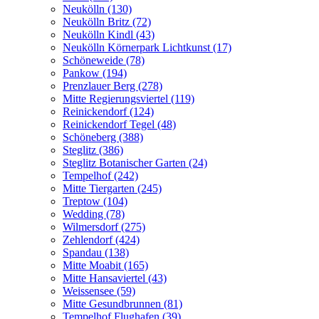
Neukölln (130)
Neukölln Britz (72)
Neukölln Kindl (43)
Neukölln Körnerpark Lichtkunst (17)
Schöneweide (78)
Pankow (194)
Prenzlauer Berg (278)
Mitte Regierungsviertel (119)
Reinickendorf (124)
Reinickendorf Tegel (48)
Schöneberg (388)
Steglitz (386)
Steglitz Botanischer Garten (24)
Tempelhof (242)
Mitte Tiergarten (245)
Treptow (104)
Wedding (78)
Wilmersdorf (275)
Zehlendorf (424)
Spandau (138)
Mitte Moabit (165)
Mitte Hansaviertel (43)
Weissensee (59)
Mitte Gesundbrunnen (81)
Tempelhof Flughafen (39)