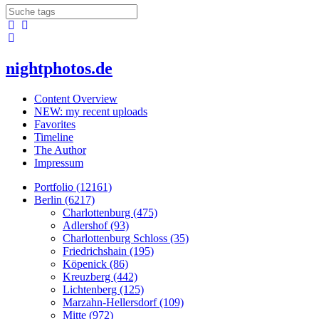
nightphotos.de
Content Overview
NEW: my recent uploads
Favorites
Timeline
The Author
Impressum
Portfolio (12161)
Berlin (6217)
Charlottenburg (475)
Adlershof (93)
Charlottenburg Schloss (35)
Friedrichshain (195)
Köpenick (86)
Kreuzberg (442)
Lichtenberg (125)
Marzahn-Hellersdorf (109)
Mitte (972)