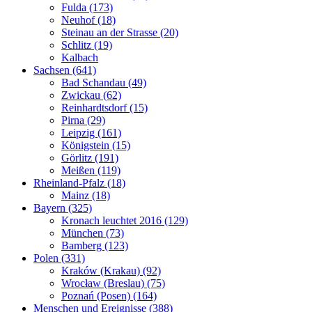
Fulda (173)
Neuhof (18)
Steinau an der Strasse (20)
Schlitz (19)
Kalbach
Sachsen (641)
Bad Schandau (49)
Zwickau (62)
Reinhardtsdorf (15)
Pirna (29)
Leipzig (161)
Königstein (15)
Görlitz (191)
Meißen (119)
Rheinland-Pfalz (18)
Mainz (18)
Bayern (325)
Kronach leuchtet 2016 (129)
München (73)
Bamberg (123)
Polen (331)
Kraków (Krakau) (92)
Wrocław (Breslau) (75)
Poznań (Posen) (164)
Menschen und Ereignisse (388)