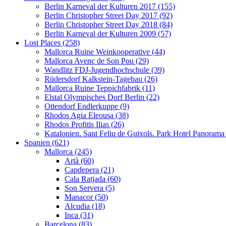
Berlin Karneval der Kulturen 2017 (155)
Berlin Christopher Street Day 2017 (92)
Berlin Christopher Street Day 2018 (84)
Berlin Karneval der Kulturen 2009 (57)
Lost Places (258)
Mallorca Ruine Weinkooperative (44)
Mallorca Avenc de Son Pou (29)
Wandlitz FDJ-Jugendhochschule (39)
Rüdersdorf Kalkstein-Tagebau (26)
Mallorca Ruine Teppichfabrik (11)
Elstal Olympisches Dorf Berlin (22)
Ottendorf Endlerkuppe (9)
Rhodos Agia Eleousa (38)
Rhodos Profitis Ilias (26)
Katalonien. Sant Feliu de Guixols. Park Hotel Panorama
Spanien (621)
Mallorca (245)
Artà (60)
Capdepera (21)
Cala Ratjada (60)
Son Servera (5)
Manacor (50)
Alcudia (18)
Inca (31)
Barcelona (83)