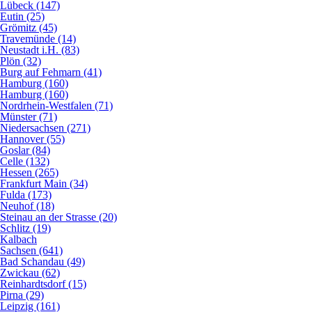
Lübeck (147)
Eutin (25)
Grömitz (45)
Travemünde (14)
Neustadt i.H. (83)
Plön (32)
Burg auf Fehmarn (41)
Hamburg (160)
Hamburg (160)
Nordrhein-Westfalen (71)
Münster (71)
Niedersachsen (271)
Hannover (55)
Goslar (84)
Celle (132)
Hessen (265)
Frankfurt Main (34)
Fulda (173)
Neuhof (18)
Steinau an der Strasse (20)
Schlitz (19)
Kalbach
Sachsen (641)
Bad Schandau (49)
Zwickau (62)
Reinhardtsdorf (15)
Pirna (29)
Leipzig (161)