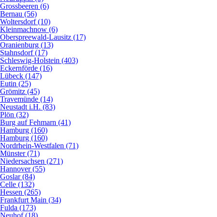
Grossbeeren (6)
Bernau (56)
Woltersdorf (10)
Kleinmachnow (6)
Oberspreewald-Lausitz (17)
Oranienburg (13)
Stahnsdorf (17)
Schleswig-Holstein (403)
Eckernförde (16)
Lübeck (147)
Eutin (25)
Grömitz (45)
Travemünde (14)
Neustadt i.H. (83)
Plön (32)
Burg auf Fehmarn (41)
Hamburg (160)
Hamburg (160)
Nordrhein-Westfalen (71)
Münster (71)
Niedersachsen (271)
Hannover (55)
Goslar (84)
Celle (132)
Hessen (265)
Frankfurt Main (34)
Fulda (173)
Neuhof (18)