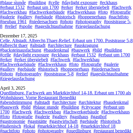
#blaue stunde
#building
#celle
#daylight exposure
#eckhaus
#erbaut 1532
#erbaut um 1700
#erker
#erker übergiebelt
#fachwerk
#fachwerkbau
#fachwerkgebäude
#fachwerkhaus
#foto
#fotografie
#galerie
#gallery
#gebäude
#historisch
#hoppenerhaus
#nachtfoto
#neubau 1961
#niedersachsen
#photo
#photography
#poststrasse 5-
8
#relief
#spolie
#tageslichtaufnahme
#ziegelausfachung
Dezember 17, 2025
Celle. Altstadt. Albrecht-Thaer-Relief. Erbaut um 1700. Poststrasse 5-8
#albrecht thaer
#altstadt
#architecture
#auskragung
#backsteinausfachung
#baudenkmal
#bauwerk
#bild
#building
#celle
#daylight exposure
#eckhaus
#erbaut 1532
#erbaut um 1700
#erker
#erker übergiebelt
#fachwerk
#fachwerkbau
#fachwerkgebäude
#fachwerkhaus
#foto
#fotografie
#galerie
#gallery
#gebäude
#historisch
#hoppenerhaus
#niedersachsen
#photo
#photography
#poststrasse 5-8
#relief
#tageslichtaufnahme
#ziegelausfachung
April 3, 2025
Quedlinburg. Fachwerk am Marktkirchhof 14-18. Erbaut um 1700 als
Wohnhäuser. Vorne Restaurant Benedikt
#abendstimmung
#altstadt
#architecture
#architektur
#baudenkmal
#bauwerk
#bild
#blaue stunde
#building
#cityscape
#erbaut um
1700
#fachwerk
#fachwerkbau
#fachwerkgebäude
#fachwerkhaus
#foto
#fotografie
#galerie
#gallery
#gasthaus
#gasthof
#gastronomie
#gaststätte
#gastwirtschaft
#gebäude
#historisch
#italienisch
#lokal
#marktkirchhof 14-18
#marktkirchhof 18
#nachtfoto
#photo
#photography
#quedlinburg
#restaurant benedikt