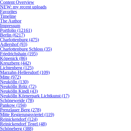
Content Overview
NEW: my recent uploads
Favorites
Timeline
The Author
Impressum
Portfolio (12161)
Berlin (6217)
Charlottenburg (475)
Adlershof (93)
Charlottenburg Schloss (35)
Friedrichshain (195)
Köpenick (86)
Kreuzberg (442)
Lichtenberg (125)
Marzahn-Hellersdorf (109)
Mitte (972)
Neukölln (130)
Neukölln Britz (72)
Neukölln Kindl (43)
Neukölln Körnerpark Lichtkunst (17)
Schöneweide (78)
Pankow (194)
Prenzlauer Berg (278)
Mitte Regierungsviertel (119)
Reinickendorf (124)
Reinickendorf Tegel (48)
Schöneberg (388)