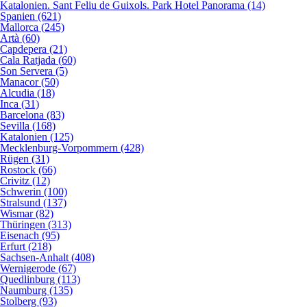
Katalonien. Sant Feliu de Guixols. Park Hotel Panorama (14)
Spanien (621)
Mallorca (245)
Artà (60)
Capdepera (21)
Cala Ratjada (60)
Son Servera (5)
Manacor (50)
Alcudia (18)
Inca (31)
Barcelona (83)
Sevilla (168)
Katalonien (125)
Mecklenburg-Vorpommern (428)
Rügen (31)
Rostock (66)
Crivitz (12)
Schwerin (100)
Stralsund (137)
Wismar (82)
Thüringen (313)
Eisenach (95)
Erfurt (218)
Sachsen-Anhalt (408)
Wernigerode (67)
Quedlinburg (113)
Naumburg (135)
Stolberg (93)