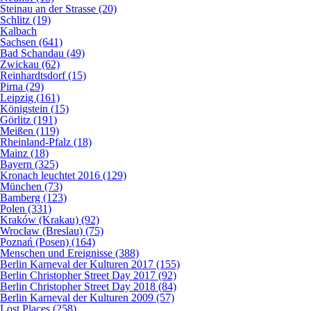
Steinau an der Strasse (20)
Schlitz (19)
Kalbach
Sachsen (641)
Bad Schandau (49)
Zwickau (62)
Reinhardtsdorf (15)
Pirna (29)
Leipzig (161)
Königstein (15)
Görlitz (191)
Meißen (119)
Rheinland-Pfalz (18)
Mainz (18)
Bayern (325)
Kronach leuchtet 2016 (129)
München (73)
Bamberg (123)
Polen (331)
Kraków (Krakau) (92)
Wrocław (Breslau) (75)
Poznań (Posen) (164)
Menschen und Ereignisse (388)
Berlin Karneval der Kulturen 2017 (155)
Berlin Christopher Street Day 2017 (92)
Berlin Christopher Street Day 2018 (84)
Berlin Karneval der Kulturen 2009 (57)
Lost Places (258)