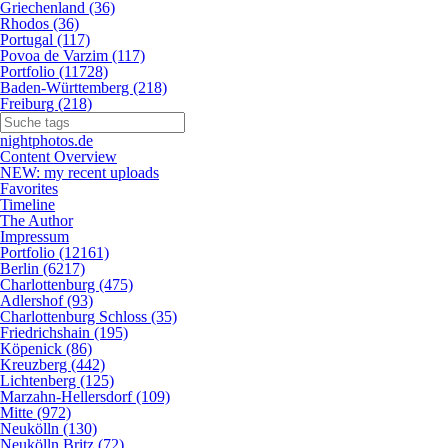
Griechenland (36)
Rhodos (36)
Portugal (117)
Povoa de Varzim (117)
Portfolio (11728)
Baden-Württemberg (218)
Freiburg (218)
nightphotos.de
Content Overview
NEW: my recent uploads
Favorites
Timeline
The Author
Impressum
Portfolio (12161)
Berlin (6217)
Charlottenburg (475)
Adlershof (93)
Charlottenburg Schloss (35)
Friedrichshain (195)
Köpenick (86)
Kreuzberg (442)
Lichtenberg (125)
Marzahn-Hellersdorf (109)
Mitte (972)
Neukölln (130)
Neukölln Britz (72)