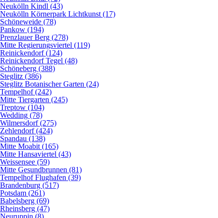
Neukölln Kindl (43)
Neukölln Körnerpark Lichtkunst (17)
Schöneweide (78)
Pankow (194)
Prenzlauer Berg (278)
Mitte Regierungsviertel (119)
Reinickendorf (124)
Reinickendorf Tegel (48)
Schöneberg (388)
Steglitz (386)
Steglitz Botanischer Garten (24)
Tempelhof (242)
Mitte Tiergarten (245)
Treptow (104)
Wedding (78)
Wilmersdorf (275)
Zehlendorf (424)
Spandau (138)
Mitte Moabit (165)
Mitte Hansaviertel (43)
Weissensee (59)
Mitte Gesundbrunnen (81)
Tempelhof Flughafen (39)
Brandenburg (517)
Potsdam (261)
Babelsberg (69)
Rheinsberg (47)
Neuruppin (8)