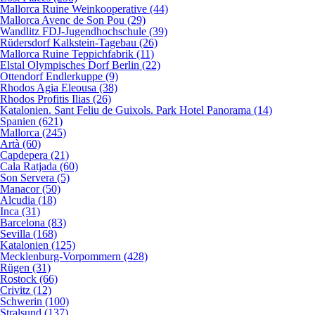
Mallorca Ruine Weinkooperative (44)
Mallorca Avenc de Son Pou (29)
Wandlitz FDJ-Jugendhochschule (39)
Rüdersdorf Kalkstein-Tagebau (26)
Mallorca Ruine Teppichfabrik (11)
Elstal Olympisches Dorf Berlin (22)
Ottendorf Endlerkuppe (9)
Rhodos Agia Eleousa (38)
Rhodos Profitis Ilias (26)
Katalonien. Sant Feliu de Guixols. Park Hotel Panorama (14)
Spanien (621)
Mallorca (245)
Artà (60)
Capdepera (21)
Cala Ratjada (60)
Son Servera (5)
Manacor (50)
Alcudia (18)
Inca (31)
Barcelona (83)
Sevilla (168)
Katalonien (125)
Mecklenburg-Vorpommern (428)
Rügen (31)
Rostock (66)
Crivitz (12)
Schwerin (100)
Stralsund (137)