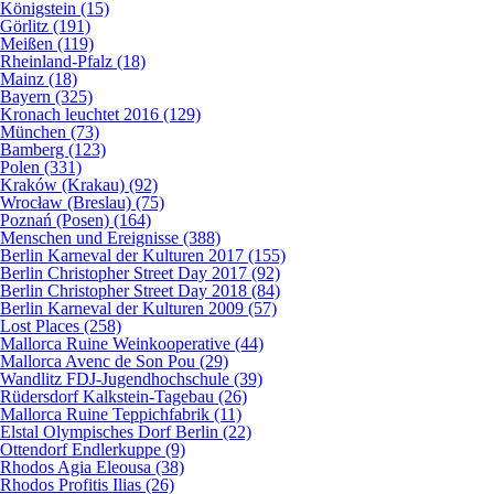
Königstein (15)
Görlitz (191)
Meißen (119)
Rheinland-Pfalz (18)
Mainz (18)
Bayern (325)
Kronach leuchtet 2016 (129)
München (73)
Bamberg (123)
Polen (331)
Kraków (Krakau) (92)
Wrocław (Breslau) (75)
Poznań (Posen) (164)
Menschen und Ereignisse (388)
Berlin Karneval der Kulturen 2017 (155)
Berlin Christopher Street Day 2017 (92)
Berlin Christopher Street Day 2018 (84)
Berlin Karneval der Kulturen 2009 (57)
Lost Places (258)
Mallorca Ruine Weinkooperative (44)
Mallorca Avenc de Son Pou (29)
Wandlitz FDJ-Jugendhochschule (39)
Rüdersdorf Kalkstein-Tagebau (26)
Mallorca Ruine Teppichfabrik (11)
Elstal Olympisches Dorf Berlin (22)
Ottendorf Endlerkuppe (9)
Rhodos Agia Eleousa (38)
Rhodos Profitis Ilias (26)