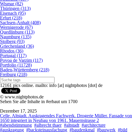
Wismar (82)
Thüringen (313)
Eisenach (95)
Erfurt (218)
Sachsen-Anhalt (408)
Wernigerode (67)
Quedlinburg (113)
Naumburg (135)
Stolberg (93)
Griechenland (36)
Rhodos (36)
Portugal (117)
Povoa de Varzim (117)
Portfolio (11728)
Baden-Württemberg (218)
Freiburg (218)
12161 pics online. mailto: info [at] nightphotos [dot] de
© www.nightphotos.de
Sehen Sie alle Inhalte in #erbaut um 1700
Dezember 17, 2025
Celle. Altstadt. Auskragendes Fachwerk. Drogerie Müller. Fassade von
1650 integriert in Neubau von 1961. Mauernstrasse 2
#abendstimmung
#albrecht thaer
#altstadt
#architecture
#auskragung
#backsteinausfachung
#baudenkmal
#bauwerk
#bild