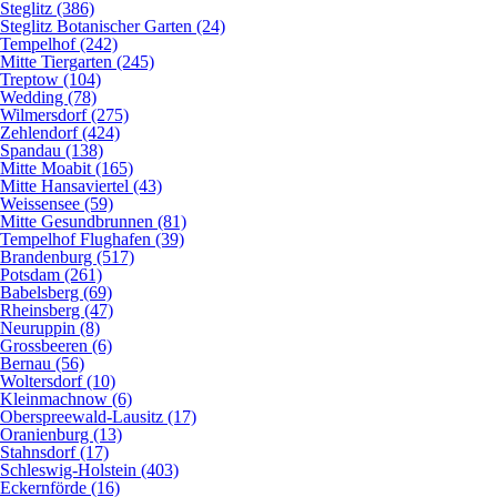
Steglitz (386)
Steglitz Botanischer Garten (24)
Tempelhof (242)
Mitte Tiergarten (245)
Treptow (104)
Wedding (78)
Wilmersdorf (275)
Zehlendorf (424)
Spandau (138)
Mitte Moabit (165)
Mitte Hansaviertel (43)
Weissensee (59)
Mitte Gesundbrunnen (81)
Tempelhof Flughafen (39)
Brandenburg (517)
Potsdam (261)
Babelsberg (69)
Rheinsberg (47)
Neuruppin (8)
Grossbeeren (6)
Bernau (56)
Woltersdorf (10)
Kleinmachnow (6)
Oberspreewald-Lausitz (17)
Oranienburg (13)
Stahnsdorf (17)
Schleswig-Holstein (403)
Eckernförde (16)