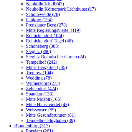
Neukölln Kindl (43)
Neukölln Körnerpark Lichtkunst (17)
Schöneweide (78)
Pankow (194)
Prenzlauer Berg (278)
Mitte Regierungsviertel (119)
Reinickendorf (124)
Reinickendorf Tegel (48)
Schöneberg (388)
Steglitz (386)
Steglitz Botanischer Garten (24)
Tempelhof (242)
Mitte Tiergarten (245)
Treptow (104)
Wedding (78)
Wilmersdorf (275)
Zehlendorf (424)
Spandau (138)
Mitte Moabit (165)
Mitte Hansaviertel (43)
Weissensee (59)
Mitte Gesundbrunnen (81)
Tempelhof Flughafen (39)
Brandenburg (517)
Potsdam (261)