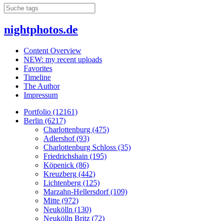
nightphotos.de
Content Overview
NEW: my recent uploads
Favorites
Timeline
The Author
Impressum
Portfolio (12161)
Berlin (6217)
Charlottenburg (475)
Adlershof (93)
Charlottenburg Schloss (35)
Friedrichshain (195)
Köpenick (86)
Kreuzberg (442)
Lichtenberg (125)
Marzahn-Hellersdorf (109)
Mitte (972)
Neukölln (130)
Neukölln Britz (72)