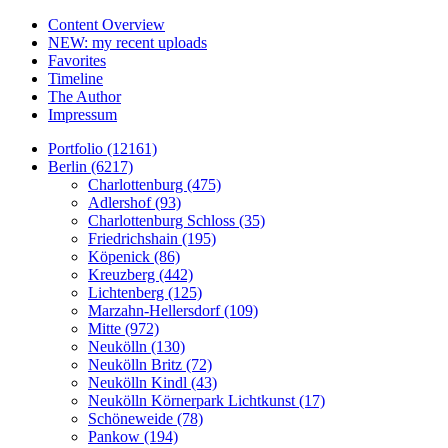
Content Overview
NEW: my recent uploads
Favorites
Timeline
The Author
Impressum
Portfolio (12161)
Berlin (6217)
Charlottenburg (475)
Adlershof (93)
Charlottenburg Schloss (35)
Friedrichshain (195)
Köpenick (86)
Kreuzberg (442)
Lichtenberg (125)
Marzahn-Hellersdorf (109)
Mitte (972)
Neukölln (130)
Neukölln Britz (72)
Neukölln Kindl (43)
Neukölln Körnerpark Lichtkunst (17)
Schöneweide (78)
Pankow (194)