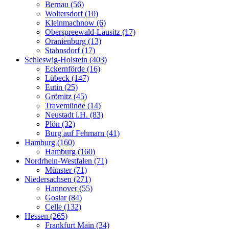
Bernau (56)
Woltersdorf (10)
Kleinmachnow (6)
Oberspreewald-Lausitz (17)
Oranienburg (13)
Stahnsdorf (17)
Schleswig-Holstein (403)
Eckernförde (16)
Lübeck (147)
Eutin (25)
Grömitz (45)
Travemünde (14)
Neustadt i.H. (83)
Plön (32)
Burg auf Fehmarn (41)
Hamburg (160)
Hamburg (160)
Nordrhein-Westfalen (71)
Münster (71)
Niedersachsen (271)
Hannover (55)
Goslar (84)
Celle (132)
Hessen (265)
Frankfurt Main (34)