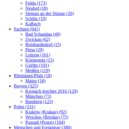
Fulda (173)
Neuhof (18)
Steinau an der Strasse (20)
Schlitz (19)
Kalbach
Sachsen (641)
Bad Schandau (49)
Zwickau (62)
Reinhardtsdorf (15)
Pirna (29)
Leipzig (161)
Königstein (15)
Görlitz (191)
Meißen (119)
Rheinland-Pfalz (18)
Mainz (18)
Bayern (325)
Kronach leuchtet 2016 (129)
München (73)
Bamberg (123)
Polen (331)
Kraków (Krakau) (92)
Wrocław (Breslau) (75)
Poznań (Posen) (164)
Menschen und Ereignisse (388)