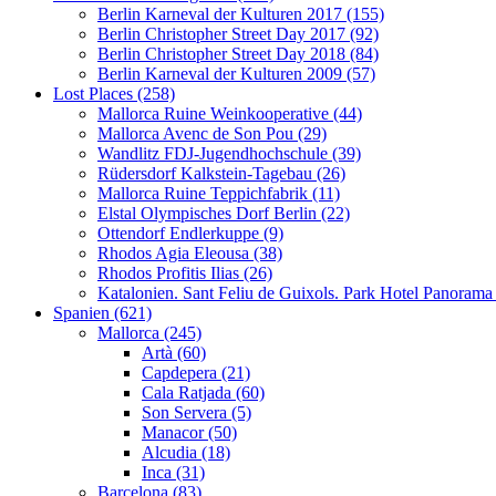
Berlin Karneval der Kulturen 2017 (155)
Berlin Christopher Street Day 2017 (92)
Berlin Christopher Street Day 2018 (84)
Berlin Karneval der Kulturen 2009 (57)
Lost Places (258)
Mallorca Ruine Weinkooperative (44)
Mallorca Avenc de Son Pou (29)
Wandlitz FDJ-Jugendhochschule (39)
Rüdersdorf Kalkstein-Tagebau (26)
Mallorca Ruine Teppichfabrik (11)
Elstal Olympisches Dorf Berlin (22)
Ottendorf Endlerkuppe (9)
Rhodos Agia Eleousa (38)
Rhodos Profitis Ilias (26)
Katalonien. Sant Feliu de Guixols. Park Hotel Panorama
Spanien (621)
Mallorca (245)
Artà (60)
Capdepera (21)
Cala Ratjada (60)
Son Servera (5)
Manacor (50)
Alcudia (18)
Inca (31)
Barcelona (83)