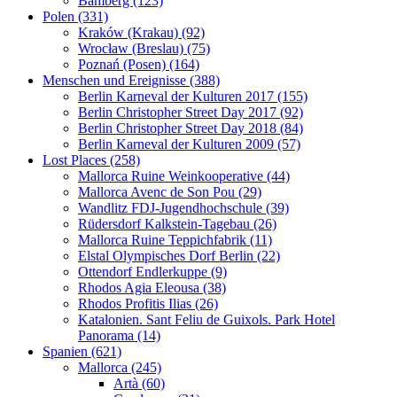
Bamberg (123)
Polen (331)
Kraków (Krakau) (92)
Wrocław (Breslau) (75)
Poznań (Posen) (164)
Menschen und Ereignisse (388)
Berlin Karneval der Kulturen 2017 (155)
Berlin Christopher Street Day 2017 (92)
Berlin Christopher Street Day 2018 (84)
Berlin Karneval der Kulturen 2009 (57)
Lost Places (258)
Mallorca Ruine Weinkooperative (44)
Mallorca Avenc de Son Pou (29)
Wandlitz FDJ-Jugendhochschule (39)
Rüdersdorf Kalkstein-Tagebau (26)
Mallorca Ruine Teppichfabrik (11)
Elstal Olympisches Dorf Berlin (22)
Ottendorf Endlerkuppe (9)
Rhodos Agia Eleousa (38)
Rhodos Profitis Ilias (26)
Katalonien. Sant Feliu de Guixols. Park Hotel
Panorama (14)
Spanien (621)
Mallorca (245)
Artà (60)