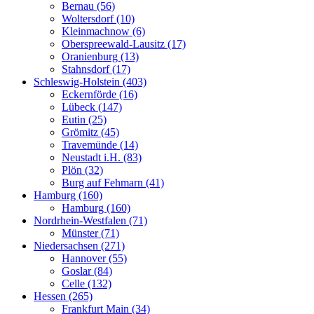
Bernau (56)
Woltersdorf (10)
Kleinmachnow (6)
Oberspreewald-Lausitz (17)
Oranienburg (13)
Stahnsdorf (17)
Schleswig-Holstein (403)
Eckernförde (16)
Lübeck (147)
Eutin (25)
Grömitz (45)
Travemünde (14)
Neustadt i.H. (83)
Plön (32)
Burg auf Fehmarn (41)
Hamburg (160)
Hamburg (160)
Nordrhein-Westfalen (71)
Münster (71)
Niedersachsen (271)
Hannover (55)
Goslar (84)
Celle (132)
Hessen (265)
Frankfurt Main (34)