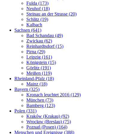
Fulda (173)
Neuhof (18)
Steinau an der Strasse (20)
Schlitz (19)
Kalbach
Sachsen (641)
Bad Schandau (49)
Zwickau (62)
Reinhardtsdorf (15)
Pirna (29)
Leipzig (161)
Königstein (15)
Görlitz (191)
Meißen (119)
Rheinland-Pfalz (18)
Mainz (18)
Bayern (325)
Kronach leuchtet 2016 (129)
München (73)
Bamberg (123)
Polen (331)
Kraków (Krakau) (92)
Wrocław (Breslau) (75)
Poznań (Posen) (164)
Menschen und Ereignisse (388)