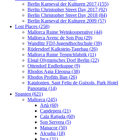
Berlin Karneval der Kulturen 2017 (155)
Berlin Christopher Street Day 2017 (92)
Berlin Christopher Street Day 2018 (84)
Berlin Karneval der Kulturen 2009 (57)
Lost Places (258)
Mallorca Ruine Weinkooperative (44)
Mallorca Avenc de Son Pou (29)
Wandlitz FDJ-Jugendhochschule (39)
Rüdersdorf Kalkstein-Tagebau (26)
Mallorca Ruine Teppichfabrik (11)
Elstal Olympisches Dorf Berlin (22)
Ottendorf Endlerkuppe (9)
Rhodos Agia Eleousa (38)
Rhodos Profitis Ilias (26)
Katalonien. Sant Feliu de Guixols. Park Hotel
Panorama (14)
Spanien (621)
Mallorca (245)
Artà (60)
Capdepera (21)
Cala Ratjada (60)
Son Servera (5)
Manacor (50)
Alcudia (18)
Inca (31)