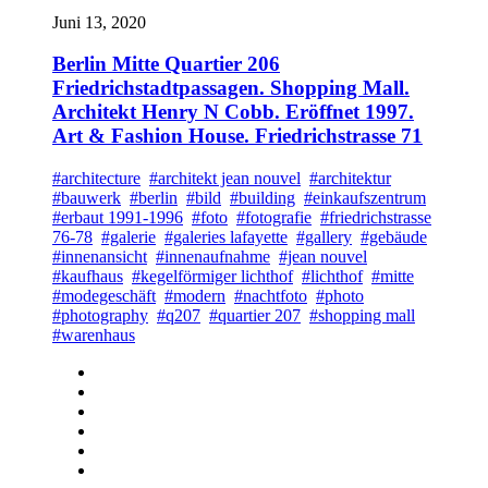
Juni 13, 2020
Berlin Mitte Quartier 206
Friedrichstadtpassagen. Shopping Mall.
Architekt Henry N Cobb. Eröffnet 1997.
Art & Fashion House. Friedrichstrasse 71
#architecture
#architekt jean nouvel
#architektur
#bauwerk
#berlin
#bild
#building
#einkaufszentrum
#erbaut 1991-1996
#foto
#fotografie
#friedrichstrasse
76-78
#galerie
#galeries lafayette
#gallery
#gebäude
#innenansicht
#innenaufnahme
#jean nouvel
#kaufhaus
#kegelförmiger lichthof
#lichthof
#mitte
#modegeschäft
#modern
#nachtfoto
#photo
#photography
#q207
#quartier 207
#shopping mall
#warenhaus