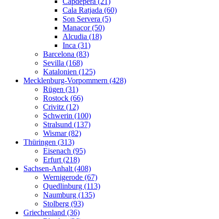
Capdepera (21)
Cala Ratjada (60)
Son Servera (5)
Manacor (50)
Alcudia (18)
Inca (31)
Barcelona (83)
Sevilla (168)
Katalonien (125)
Mecklenburg-Vorpommern (428)
Rügen (31)
Rostock (66)
Crivitz (12)
Schwerin (100)
Stralsund (137)
Wismar (82)
Thüringen (313)
Eisenach (95)
Erfurt (218)
Sachsen-Anhalt (408)
Wernigerode (67)
Quedlinburg (113)
Naumburg (135)
Stolberg (93)
Griechenland (36)