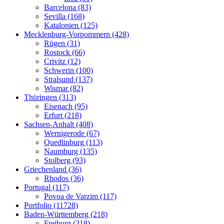
Barcelona (83)
Sevilla (168)
Katalonien (125)
Mecklenburg-Vorpommern (428)
Rügen (31)
Rostock (66)
Crivitz (12)
Schwerin (100)
Stralsund (137)
Wismar (82)
Thüringen (313)
Eisenach (95)
Erfurt (218)
Sachsen-Anhalt (408)
Wernigerode (67)
Quedlinburg (113)
Naumburg (135)
Stolberg (93)
Griechenland (36)
Rhodos (36)
Portugal (117)
Povoa de Varzim (117)
Portfolio (11728)
Baden-Württemberg (218)
Freiburg (218)