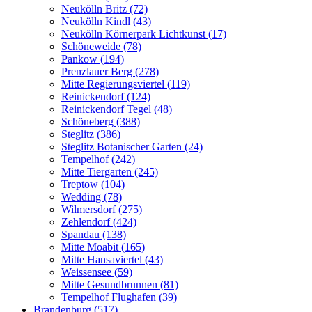
Neukölln Britz (72)
Neukölln Kindl (43)
Neukölln Körnerpark Lichtkunst (17)
Schöneweide (78)
Pankow (194)
Prenzlauer Berg (278)
Mitte Regierungsviertel (119)
Reinickendorf (124)
Reinickendorf Tegel (48)
Schöneberg (388)
Steglitz (386)
Steglitz Botanischer Garten (24)
Tempelhof (242)
Mitte Tiergarten (245)
Treptow (104)
Wedding (78)
Wilmersdorf (275)
Zehlendorf (424)
Spandau (138)
Mitte Moabit (165)
Mitte Hansaviertel (43)
Weissensee (59)
Mitte Gesundbrunnen (81)
Tempelhof Flughafen (39)
Brandenburg (517)