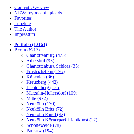
Content Overview
NEW: my recent uploads
Favorites
Timeline
The Author
Impressum
Portfolio (12161)
Berlin (6217)
Charlottenburg (475)
Adlershof (93)
Charlottenburg Schloss (35)
Friedrichshain (195)
Köpenick (86)
Kreuzberg (442)
Lichtenberg (125)
Marzahn-Hellersdorf (109)
Mitte (972)
Neukölln (130)
Neukölln Britz (72)
Neukölln Kindl (43)
Neukölln Körnerpark Lichtkunst (17)
Schöneweide (78)
Pankow (194)