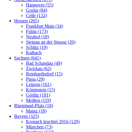
Hannover (55)
Goslar (84)
Celle (132)
Hessen (265)
Frankfurt Main (34)
Fulda (173)
Neuhof (18)
Steinau an der Strasse (20)
Schlitz (19)
Kalbach
Sachsen (641)
Bad Schandau (49)
Zwickau (62)
Reinhardtsdorf (15)
Pirna (29)
Leipzig (161)
Königstein (15)
Görlitz (191)
Meißen (119)
Rheinland-Pfalz (18)
Mainz (18)
Bayern (325)
Kronach leuchtet 2016 (129)
München (73)