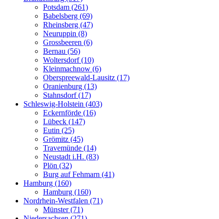
Potsdam (261)
Babelsberg (69)
Rheinsberg (47)
Neuruppin (8)
Grossbeeren (6)
Bernau (56)
Woltersdorf (10)
Kleinmachnow (6)
Oberspreewald-Lausitz (17)
Oranienburg (13)
Stahnsdorf (17)
Schleswig-Holstein (403)
Eckernförde (16)
Lübeck (147)
Eutin (25)
Grömitz (45)
Travemünde (14)
Neustadt i.H. (83)
Plön (32)
Burg auf Fehmarn (41)
Hamburg (160)
Hamburg (160)
Nordrhein-Westfalen (71)
Münster (71)
Niedersachsen (271)