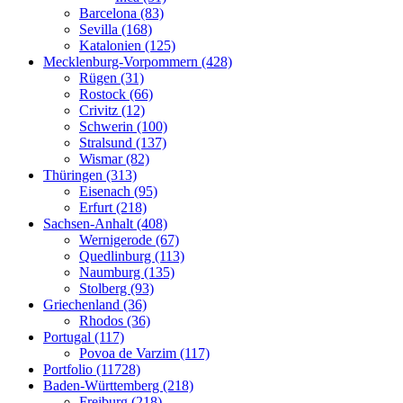
Barcelona (83)
Sevilla (168)
Katalonien (125)
Mecklenburg-Vorpommern (428)
Rügen (31)
Rostock (66)
Crivitz (12)
Schwerin (100)
Stralsund (137)
Wismar (82)
Thüringen (313)
Eisenach (95)
Erfurt (218)
Sachsen-Anhalt (408)
Wernigerode (67)
Quedlinburg (113)
Naumburg (135)
Stolberg (93)
Griechenland (36)
Rhodos (36)
Portugal (117)
Povoa de Varzim (117)
Portfolio (11728)
Baden-Württemberg (218)
Freiburg (218)