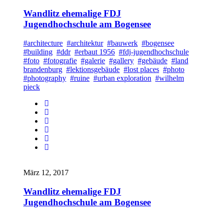
Wandlitz ehemalige FDJ
Jugendhochschule am Bogensee
#architecture
#architektur
#bauwerk
#bogensee
#building
#ddr
#erbaut 1956
#fdj-jugendhochschule
#foto
#fotografie
#galerie
#gallery
#gebäude
#land
brandenburg
#lektionsgebäude
#lost places
#photo
#photography
#ruine
#urban exploration
#wilhelm
pieck
März 12, 2017
Wandlitz ehemalige FDJ
Jugendhochschule am Bogensee