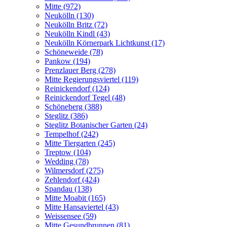
Mitte (972)
Neukölln (130)
Neukölln Britz (72)
Neukölln Kindl (43)
Neukölln Körnerpark Lichtkunst (17)
Schöneweide (78)
Pankow (194)
Prenzlauer Berg (278)
Mitte Regierungsviertel (119)
Reinickendorf (124)
Reinickendorf Tegel (48)
Schöneberg (388)
Steglitz (386)
Steglitz Botanischer Garten (24)
Tempelhof (242)
Mitte Tiergarten (245)
Treptow (104)
Wedding (78)
Wilmersdorf (275)
Zehlendorf (424)
Spandau (138)
Mitte Moabit (165)
Mitte Hansaviertel (43)
Weissensee (59)
Mitte Gesundbrunnen (81)