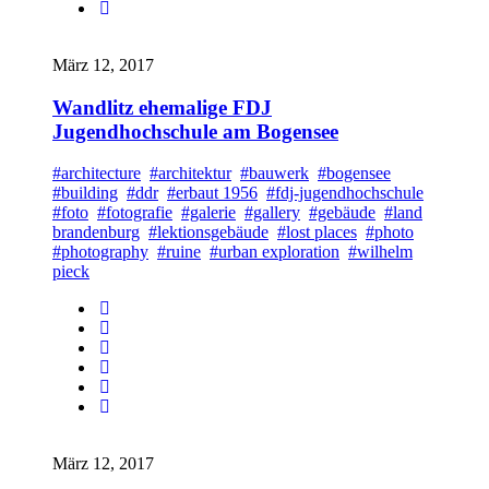
März 12, 2017
Wandlitz ehemalige FDJ
Jugendhochschule am Bogensee
#architecture
#architektur
#bauwerk
#bogensee
#building
#ddr
#erbaut 1956
#fdj-jugendhochschule
#foto
#fotografie
#galerie
#gallery
#gebäude
#land
brandenburg
#lektionsgebäude
#lost places
#photo
#photography
#ruine
#urban exploration
#wilhelm
pieck
März 12, 2017