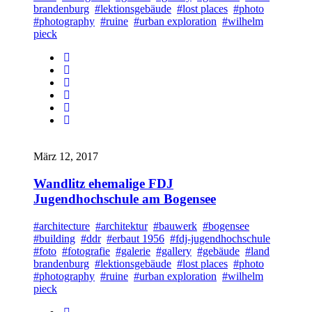
brandenburg
#lektionsgebäude
#lost places
#photo
#photography
#ruine
#urban exploration
#wilhelm
pieck
März 12, 2017
Wandlitz ehemalige FDJ
Jugendhochschule am Bogensee
#architecture
#architektur
#bauwerk
#bogensee
#building
#ddr
#erbaut 1956
#fdj-jugendhochschule
#foto
#fotografie
#galerie
#gallery
#gebäude
#land
brandenburg
#lektionsgebäude
#lost places
#photo
#photography
#ruine
#urban exploration
#wilhelm
pieck