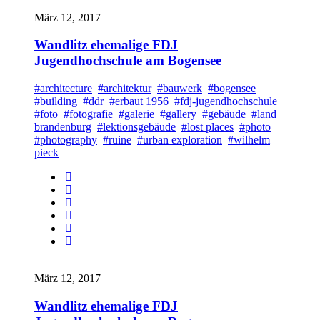
März 12, 2017
Wandlitz ehemalige FDJ
Jugendhochschule am Bogensee
#architecture
#architektur
#bauwerk
#bogensee
#building
#ddr
#erbaut 1956
#fdj-jugendhochschule
#foto
#fotografie
#galerie
#gallery
#gebäude
#land
brandenburg
#lektionsgebäude
#lost places
#photo
#photography
#ruine
#urban exploration
#wilhelm
pieck
März 12, 2017
Wandlitz ehemalige FDJ