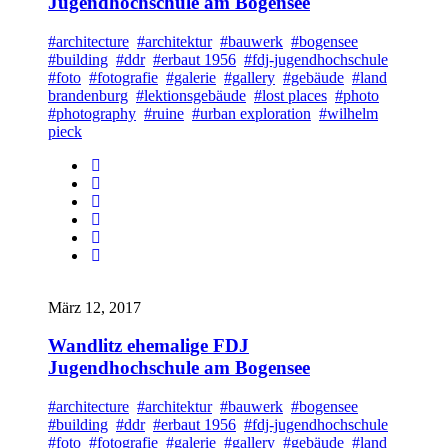
Jugendhochschule am Bogensee
#architecture
#architektur
#bauwerk
#bogensee
#building
#ddr
#erbaut 1956
#fdj-jugendhochschule
#foto
#fotografie
#galerie
#gallery
#gebäude
#land
brandenburg
#lektionsgebäude
#lost places
#photo
#photography
#ruine
#urban exploration
#wilhelm
pieck
März 12, 2017
Wandlitz ehemalige FDJ
Jugendhochschule am Bogensee
#architecture
#architektur
#bauwerk
#bogensee
#building
#ddr
#erbaut 1956
#fdj-jugendhochschule
#foto
#fotografie
#galerie
#gallery
#gebäude
#land