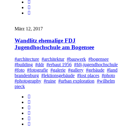
März 12, 2017
Wandlitz ehemalige FDJ
Jugendhochschule am Bogensee
#architecture
#architektur
#bauwerk
#bogensee
#building
#ddr
#erbaut 1956
#fdj-jugendhochschule
#foto
#fotografie
#galerie
#gallery
#gebäude
#land
brandenburg
#lektionsgebäude
#lost places
#photo
#photography
#ruine
#urban exploration
#wilhelm
pieck