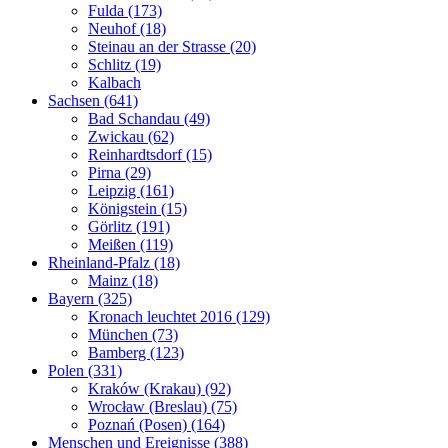
Fulda (173)
Neuhof (18)
Steinau an der Strasse (20)
Schlitz (19)
Kalbach
Sachsen (641)
Bad Schandau (49)
Zwickau (62)
Reinhardtsdorf (15)
Pirna (29)
Leipzig (161)
Königstein (15)
Görlitz (191)
Meißen (119)
Rheinland-Pfalz (18)
Mainz (18)
Bayern (325)
Kronach leuchtet 2016 (129)
München (73)
Bamberg (123)
Polen (331)
Kraków (Krakau) (92)
Wrocław (Breslau) (75)
Poznań (Posen) (164)
Menschen und Ereignisse (388)