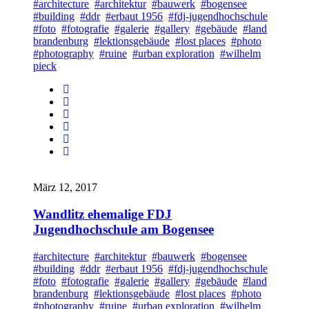
#architecture
#architektur
#bauwerk
#bogensee
#building
#ddr
#erbaut 1956
#fdj-jugendhochschule
#foto
#fotografie
#galerie
#gallery
#gebäude
#land
brandenburg
#lektionsgebäude
#lost places
#photo
#photography
#ruine
#urban exploration
#wilhelm
pieck
März 12, 2017
Wandlitz ehemalige FDJ
Jugendhochschule am Bogensee
#architecture
#architektur
#bauwerk
#bogensee
#building
#ddr
#erbaut 1956
#fdj-jugendhochschule
#foto
#fotografie
#galerie
#gallery
#gebäude
#land
brandenburg
#lektionsgebäude
#lost places
#photo
#photography
#ruine
#urban exploration
#wilhelm