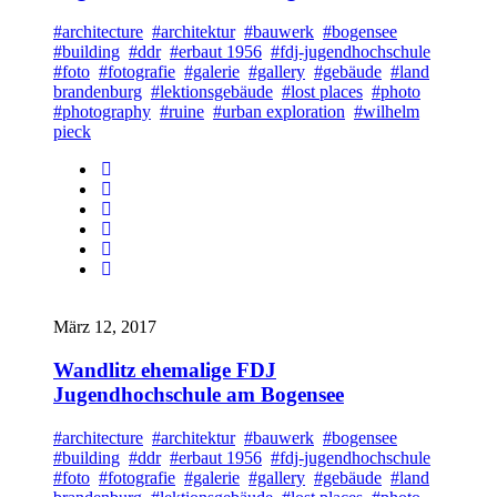
#architecture
#architektur
#bauwerk
#bogensee
#building
#ddr
#erbaut 1956
#fdj-jugendhochschule
#foto
#fotografie
#galerie
#gallery
#gebäude
#land
brandenburg
#lektionsgebäude
#lost places
#photo
#photography
#ruine
#urban exploration
#wilhelm
pieck
März 12, 2017
Wandlitz ehemalige FDJ
Jugendhochschule am Bogensee
#architecture
#architektur
#bauwerk
#bogensee
#building
#ddr
#erbaut 1956
#fdj-jugendhochschule
#foto
#fotografie
#galerie
#gallery
#gebäude
#land