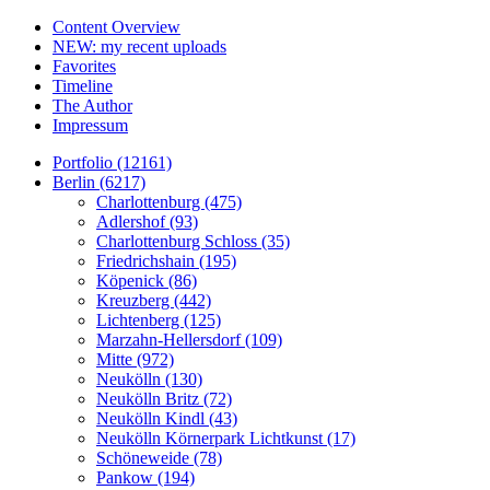
Content Overview
NEW: my recent uploads
Favorites
Timeline
The Author
Impressum
Portfolio (12161)
Berlin (6217)
Charlottenburg (475)
Adlershof (93)
Charlottenburg Schloss (35)
Friedrichshain (195)
Köpenick (86)
Kreuzberg (442)
Lichtenberg (125)
Marzahn-Hellersdorf (109)
Mitte (972)
Neukölln (130)
Neukölln Britz (72)
Neukölln Kindl (43)
Neukölln Körnerpark Lichtkunst (17)
Schöneweide (78)
Pankow (194)