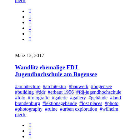
pieck
März 12, 2017
Wandlitz ehemalige FDJ
Jugendhochschule am Bogensee
#architecture
#architektur
#bauwerk
#bogensee
#building
#ddr
#erbaut 1956
#fdj-jugendhochschule
#foto
#fotografie
#galerie
#gallery
#gebäude
#land
brandenburg
#lektionsgebäude
#lost places
#photo
#photography
#ruine
#urban exploration
#wilhelm
pieck