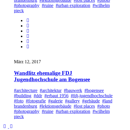
brandenburg
#lektionsgebäude
#lost places
#photo
#photography
#ruine
#urban exploration
#wilhelm
pieck
März 12, 2017
Wandlitz ehemalige FDJ
Jugendhochschule am Bogensee
#architecture
#architektur
#bauwerk
#bogensee
#building
#ddr
#erbaut 1956
#fdj-jugendhochschule
#foto
#fotografie
#galerie
#gallery
#gebäude
#land
brandenburg
#lektionsgebäude
#lost places
#photo
#photography
#ruine
#urban exploration
#wilhelm
pieck