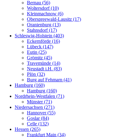
Bernau (56)
Woltersdorf (10)
Kleinmachnow (6)
Oberspreewald-Lausitz (17)
Oranienburg (13)
Stahnsdorf (17)
Schleswig-Holstein (403)
Eckernförde (16)
Lübeck (147)
Eutin (25)
Grömitz (45)
Travemünde (14)
Neustadt i.H. (83)
Plön (32)
Burg auf Fehmarn (41)
Hamburg (160)
Hamburg (160)
Nordrhein-Westfalen (71)
Münster (71)
Niedersachsen (271)
Hannover (55)
Goslar (84)
Celle (132)
Hessen (265)
Frankfurt Main (34)