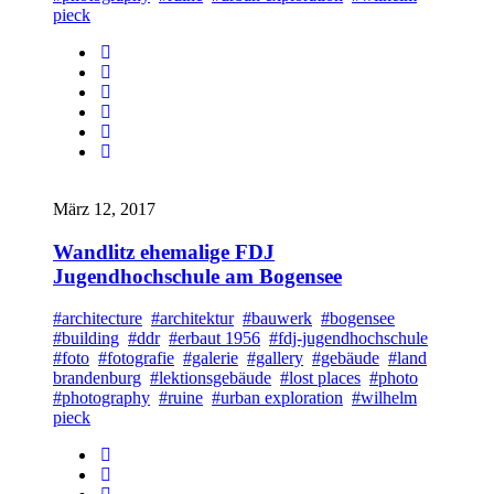
pieck
März 12, 2017
Wandlitz ehemalige FDJ
Jugendhochschule am Bogensee
#architecture
#architektur
#bauwerk
#bogensee
#building
#ddr
#erbaut 1956
#fdj-jugendhochschule
#foto
#fotografie
#galerie
#gallery
#gebäude
#land
brandenburg
#lektionsgebäude
#lost places
#photo
#photography
#ruine
#urban exploration
#wilhelm
pieck