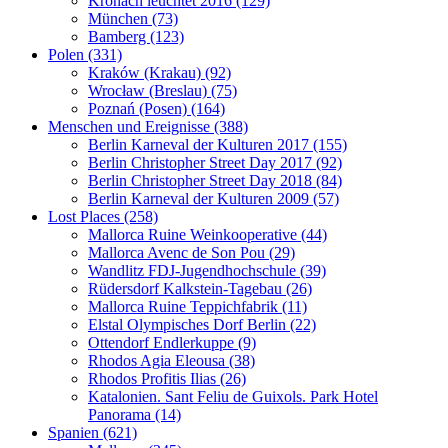
Kronach leuchtet 2016 (129)
München (73)
Bamberg (123)
Polen (331)
Kraków (Krakau) (92)
Wrocław (Breslau) (75)
Poznań (Posen) (164)
Menschen und Ereignisse (388)
Berlin Karneval der Kulturen 2017 (155)
Berlin Christopher Street Day 2017 (92)
Berlin Christopher Street Day 2018 (84)
Berlin Karneval der Kulturen 2009 (57)
Lost Places (258)
Mallorca Ruine Weinkooperative (44)
Mallorca Avenc de Son Pou (29)
Wandlitz FDJ-Jugendhochschule (39)
Rüdersdorf Kalkstein-Tagebau (26)
Mallorca Ruine Teppichfabrik (11)
Elstal Olympisches Dorf Berlin (22)
Ottendorf Endlerkuppe (9)
Rhodos Agia Eleousa (38)
Rhodos Profitis Ilias (26)
Katalonien. Sant Feliu de Guixols. Park Hotel
Panorama (14)
Spanien (621)