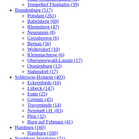
Tempelhof Flughafen (39)
Brandenburg (517)
Potsdam (261)
Babelsberg (69)
Rheinsberg (47)
Neuruppin (8)
Grossbeeren (6)
Bernau (56)
Woltersdorf (10)
Kleinmachnow (6)
Oberspreewald-Lausitz (17)
Oranienburg (13)
Stahnsdorf (17)
Schleswig-Holstein (403)
Eckernförde (16)
Lübeck (147)
Eutin (25)
Grömitz (45)
Travemünde (14)
Neustadt i.H. (83)
Plön (32)
Burg auf Fehmarn (41)
Hamburg (160)
Hamburg (160)
Nordrhein-Westfalen (71)