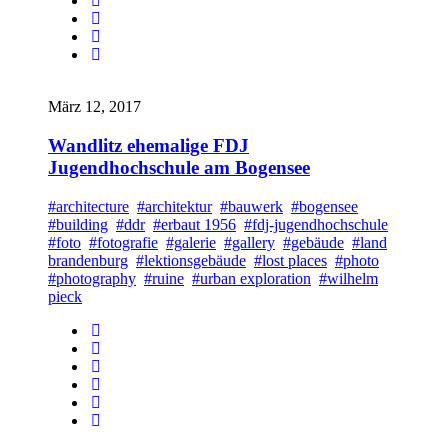
März 12, 2017
Wandlitz ehemalige FDJ
Jugendhochschule am Bogensee
#architecture
#architektur
#bauwerk
#bogensee
#building
#ddr
#erbaut 1956
#fdj-jugendhochschule
#foto
#fotografie
#galerie
#gallery
#gebäude
#land
brandenburg
#lektionsgebäude
#lost places
#photo
#photography
#ruine
#urban exploration
#wilhelm
pieck