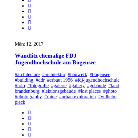
März 12, 2017
Wandlitz ehemalige FDJ
Jugendhochschule am Bogensee
#architecture
#architektur
#bauwerk
#bogensee
#building
#ddr
#erbaut 1956
#fdj-jugendhochschule
#foto
#fotografie
#galerie
#gallery
#gebäude
#land
brandenburg
#lektionsgebäude
#lost places
#photo
#photography
#ruine
#urban exploration
#wilhelm
pieck