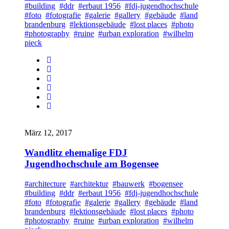
#building
#ddr
#erbaut 1956
#fdj-jugendhochschule
#foto
#fotografie
#galerie
#gallery
#gebäude
#land
brandenburg
#lektionsgebäude
#lost places
#photo
#photography
#ruine
#urban exploration
#wilhelm
pieck
März 12, 2017
Wandlitz ehemalige FDJ
Jugendhochschule am Bogensee
#architecture
#architektur
#bauwerk
#bogensee
#building
#ddr
#erbaut 1956
#fdj-jugendhochschule
#foto
#fotografie
#galerie
#gallery
#gebäude
#land
brandenburg
#lektionsgebäude
#lost places
#photo
#photography
#ruine
#urban exploration
#wilhelm