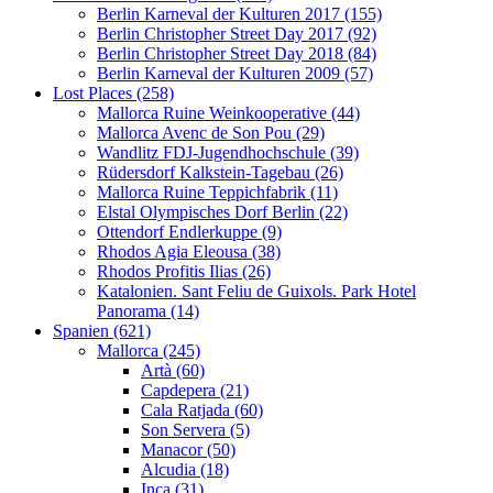
Berlin Karneval der Kulturen 2017 (155)
Berlin Christopher Street Day 2017 (92)
Berlin Christopher Street Day 2018 (84)
Berlin Karneval der Kulturen 2009 (57)
Lost Places (258)
Mallorca Ruine Weinkooperative (44)
Mallorca Avenc de Son Pou (29)
Wandlitz FDJ-Jugendhochschule (39)
Rüdersdorf Kalkstein-Tagebau (26)
Mallorca Ruine Teppichfabrik (11)
Elstal Olympisches Dorf Berlin (22)
Ottendorf Endlerkuppe (9)
Rhodos Agia Eleousa (38)
Rhodos Profitis Ilias (26)
Katalonien. Sant Feliu de Guixols. Park Hotel
Panorama (14)
Spanien (621)
Mallorca (245)
Artà (60)
Capdepera (21)
Cala Ratjada (60)
Son Servera (5)
Manacor (50)
Alcudia (18)
Inca (31)