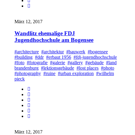
März 12, 2017
Wandlitz ehemalige FDJ
Jugendhochschule am Bogensee
#architecture
#architektur
#bauwerk
#bogensee
#building
#ddr
#erbaut 1956
#fdj-jugendhochschule
#foto
#fotografie
#galerie
#gallery
#gebäude
#land
brandenburg
#lektionsgebäude
#lost places
#photo
#photography
#ruine
#urban exploration
#wilhelm
pieck
März 12, 2017