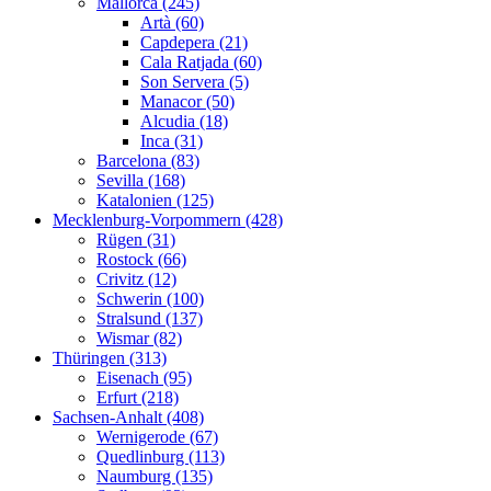
Mallorca (245)
Artà (60)
Capdepera (21)
Cala Ratjada (60)
Son Servera (5)
Manacor (50)
Alcudia (18)
Inca (31)
Barcelona (83)
Sevilla (168)
Katalonien (125)
Mecklenburg-Vorpommern (428)
Rügen (31)
Rostock (66)
Crivitz (12)
Schwerin (100)
Stralsund (137)
Wismar (82)
Thüringen (313)
Eisenach (95)
Erfurt (218)
Sachsen-Anhalt (408)
Wernigerode (67)
Quedlinburg (113)
Naumburg (135)