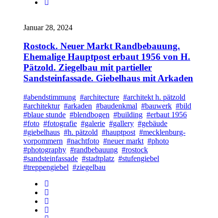
Januar 28, 2024
Rostock. Neuer Markt Randbebauung.
Ehemalige Hauptpost erbaut 1956 von H.
Pätzold. Ziegelbau mit partieller
Sandsteinfassade. Giebelhaus mit Arkaden
#abendstimmung
#architecture
#architekt h. pätzold
#architektur
#arkaden
#baudenkmal
#bauwerk
#bild
#blaue stunde
#blendbogen
#building
#erbaut 1956
#foto
#fotografie
#galerie
#gallery
#gebäude
#giebelhaus
#h. pätzold
#hauptpost
#mecklenburg-
vorpommern
#nachtfoto
#neuer markt
#photo
#photography
#randbebauung
#rostock
#sandsteinfassade
#stadtplatz
#stufengiebel
#treppengiebel
#ziegelbau