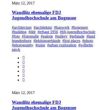
März 12, 2017
Wandlitz ehemalige FDJ
Jugendhochschule am Bogensee
#architecture
#architektur
#bauwerk
#bogensee
#building
#ddr
#erbaut 1956
#fdj-jugendhochschule
#foto
#fotografie
#galerie
#gallery
#gebäude
#land
brandenburg
#lektionsgebäude
#lost places
#photo
#photography
#ruine
#urban exploration
#wilhelm
pieck
März 12, 2017
Wandlitz ehemalige FDJ
Jugendhochschule am Bogensee