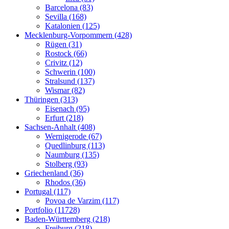
Barcelona (83)
Sevilla (168)
Katalonien (125)
Mecklenburg-Vorpommern (428)
Rügen (31)
Rostock (66)
Crivitz (12)
Schwerin (100)
Stralsund (137)
Wismar (82)
Thüringen (313)
Eisenach (95)
Erfurt (218)
Sachsen-Anhalt (408)
Wernigerode (67)
Quedlinburg (113)
Naumburg (135)
Stolberg (93)
Griechenland (36)
Rhodos (36)
Portugal (117)
Povoa de Varzim (117)
Portfolio (11728)
Baden-Württemberg (218)
Freiburg (218)