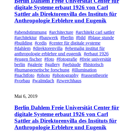
Berlin Dahlem Freie Universität Center für
digitale Systeme erbaut 1926 von Carl
Sattler als Direktorenvilla des Instituts für
Anthropologie Erblehre und Eugenik
#abendstimmung
#architecture
#architekt carl sattler
#architektur
#bauwerk
#berlin
#bild
#blaue stunde
#building
#cedis
#center für digitale systeme
#dahlem
#direktorenvilla
#ehemalig institut für
anthropologie erblehre und eugenik
#erbaut 1926
#eugen fischer
#foto
#fotografie
#freie universität
berlin
#galerie
#gallery
#gebäude
#historisch
#humangenetische forschung
#illumination
#nachtfoto
#photo
#photography
#rassentheorie
#vorbau
#walmdach
#zwerchhaus
Mai 6, 2019
Berlin Dahlem Freie Universität Center für
digitale Systeme erbaut 1926 von Carl
Sattler als Direktorenvilla des Instituts für
Anthropologie Erblehre und Eugenik