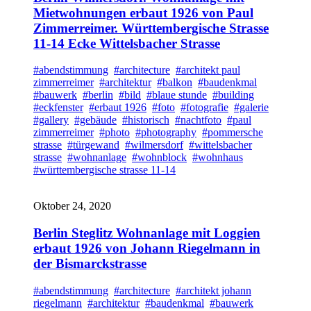
Mietwohnungen erbaut 1926 von Paul
Zimmerreimer. Württembergische Strasse
11-14 Ecke Wittelsbacher Strasse
#abendstimmung
#architecture
#architekt paul
zimmerreimer
#architektur
#balkon
#baudenkmal
#bauwerk
#berlin
#bild
#blaue stunde
#building
#eckfenster
#erbaut 1926
#foto
#fotografie
#galerie
#gallery
#gebäude
#historisch
#nachtfoto
#paul
zimmerreimer
#photo
#photography
#pommersche
strasse
#türgewand
#wilmersdorf
#wittelsbacher
strasse
#wohnanlage
#wohnblock
#wohnhaus
#württembergische strasse 11-14
Oktober 24, 2020
Berlin Steglitz Wohnanlage mit Loggien
erbaut 1926 von Johann Riegelmann in
der Bismarckstrasse
#abendstimmung
#architecture
#architekt johann
riegelmann
#architektur
#baudenkmal
#bauwerk