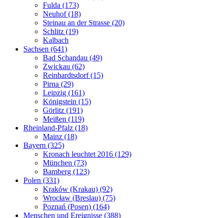
Fulda (173)
Neuhof (18)
Steinau an der Strasse (20)
Schlitz (19)
Kalbach
Sachsen (641)
Bad Schandau (49)
Zwickau (62)
Reinhardtsdorf (15)
Pirna (29)
Leipzig (161)
Königstein (15)
Görlitz (191)
Meißen (119)
Rheinland-Pfalz (18)
Mainz (18)
Bayern (325)
Kronach leuchtet 2016 (129)
München (73)
Bamberg (123)
Polen (331)
Kraków (Krakau) (92)
Wrocław (Breslau) (75)
Poznań (Posen) (164)
Menschen und Ereignisse (388)