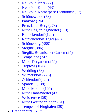
Neukölln Britz (72)
Neukölln Kindl (43)
Neukölln Körnerpark Lichtkunst (17)
Schöneweide (78)
Pankow (194)
Prenzlauer Berg (278)
Mitte Regierungsviertel (119)
Reinickendorf (124)
Reinickendorf Tegel (48)
Schöneberg (388)
Steglitz (386)
Steglitz Botanischer Garten (24)
Tempelhof (242)
Mitte Tiergarten (245)
Treptow (104)
Wedding (78)
Wilmersdorf (275)
Zehlendorf (424)
Spandau (138)
Mitte Moabit (165)
Mitte Hansaviertel (43)
Weissensee (59)
Mitte Gesundbrunnen (81)
Tempelhof Flughafen (39)
Brandenburg (517)