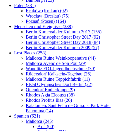
Bamberg (123)
Polen (331)
Kraków (Krakau) (92)
Wrocław (Breslau) (75)
Poznań (Posen) (164)
Menschen und Ereignisse (388)
Berlin Karneval der Kulturen 2017 (155)
Berlin Christopher Street Day 2017 (92)
Berlin Christopher Street Day 2018 (84)
Berlin Karneval der Kulturen 2009 (57)
Lost Places (258)
Mallorca Ruine Weinkooperative (44)
Mallorca Avenc de Son Pou (29)
Wandlitz FDJ-Jugendhochschule (39)
Rüdersdorf Kalkstein-Tagebau (26)
Mallorca Ruine Teppichfabrik (11)
Elstal Olympisches Dorf Berlin (22)
Ottendorf Endlerkuppe (9)
Rhodos Agia Eleousa (38)
Rhodos Profitis Ilias (26)
Katalonien. Sant Feliu de Guixols. Park Hotel
Panorama (14)
Spanien (621)
Mallorca (245)
Artà (60)