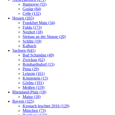
Hannover (55)
Goslar (84)
Celle (132)
Hessen (265)
Frankfurt Main (34)
Fulda (173)
Neuhof (18)
Steinau an der Strasse (20)
Schlitz (19)
Kalbach
Sachsen (641)
Bad Schandau (49)
Zwickau (62)
Reinhardtsdorf (15)
Pirna (29)
Leipzig (161)
Königstein (15)
Görlitz (191)
Meißen (119)
Rheinland-Pfalz (18)
Mainz (18)
Bayern (325)
Kronach leuchtet 2016 (129)
München (73)