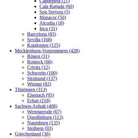
Capdepera (21)
Cala Ratjada (60)
Son Servera (5)
Manacor (50)
Alcudia (18)
Inca (31)
Barcelona (83)
Sevilla (168)
Katalonien (125)
Mecklenburg-Vorpommern (428)
Rügen (31)
Rostock (66)
Crivitz (12)
Schwerin (100)
Stralsund (137)
Wismar (82)
Thüringen (313)
Eisenach (95)
Erfurt (218)
Sachsen-Anhalt (408)
Wernigerode (67)
Quedlinburg (113)
Naumburg (135)
Stolberg (93)
Griechenland (36)