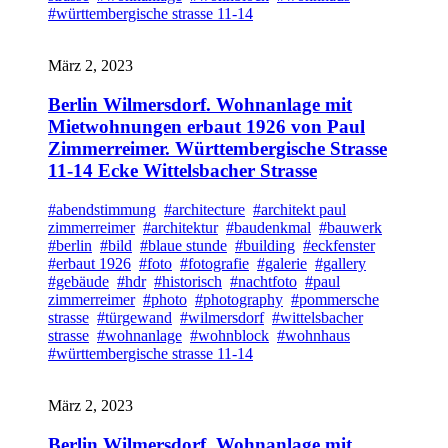
#württembergische strasse 11-14
März 2, 2023
Berlin Wilmersdorf. Wohnanlage mit
Mietwohnungen erbaut 1926 von Paul
Zimmerreimer. Württembergische Strasse
11-14 Ecke Wittelsbacher Strasse
#abendstimmung
#architecture
#architekt paul
zimmerreimer
#architektur
#baudenkmal
#bauwerk
#berlin
#bild
#blaue stunde
#building
#eckfenster
#erbaut 1926
#foto
#fotografie
#galerie
#gallery
#gebäude
#hdr
#historisch
#nachtfoto
#paul
zimmerreimer
#photo
#photography
#pommersche
strasse
#türgewand
#wilmersdorf
#wittelsbacher
strasse
#wohnanlage
#wohnblock
#wohnhaus
#württembergische strasse 11-14
März 2, 2023
Berlin Wilmersdorf. Wohnanlage mit