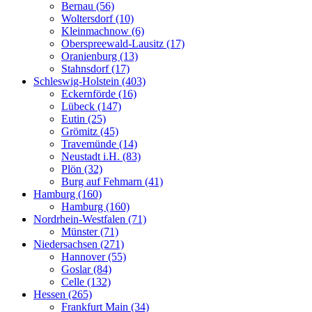
Bernau (56)
Woltersdorf (10)
Kleinmachnow (6)
Oberspreewald-Lausitz (17)
Oranienburg (13)
Stahnsdorf (17)
Schleswig-Holstein (403)
Eckernförde (16)
Lübeck (147)
Eutin (25)
Grömitz (45)
Travemünde (14)
Neustadt i.H. (83)
Plön (32)
Burg auf Fehmarn (41)
Hamburg (160)
Hamburg (160)
Nordrhein-Westfalen (71)
Münster (71)
Niedersachsen (271)
Hannover (55)
Goslar (84)
Celle (132)
Hessen (265)
Frankfurt Main (34)