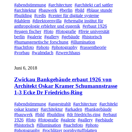
#abendstimmung
#architecture
#architekt carl sattler
#architektur
#bauwerk
#berlin
#bild
#blaue stunde
#building
#cedis
#center für digitale systeme
#dahlem
#direktorenvilla
#ehemalig institut für
anthropologie erblehre und eugenik
#erbaut 1926
#eugen fischer
#foto
#fotografie
#freie universität
berlin
#galerie
#gallery
#gebäude
#historisch
#humangenetische forschung
#illumination
#nachtfoto
#photo
#photography
#rassentheorie
#vorbau
#walmdach
#zwerchhaus
Juni 6, 2018
Zwickau Bankgebäude erbaut 1926 von
Architekt Oskar Kramer Schumannstrasse
1-3 Ecke Dr Friedrichs-Ring
#abendstimmung
#angestrahlt
#architecture
#architekt
oskar kramer
#architektur
#arkaden
#bankgebäude
#bauwerk
#bild
#building
#dr friedrichs-ring
#erbaut
1926
#foto
#fotografie
#galerie
#gallery
#gebäude
#historisch
#illumination
#nachtfoto
#photo
#photography
#rochlitzer porphyrtuffplatten