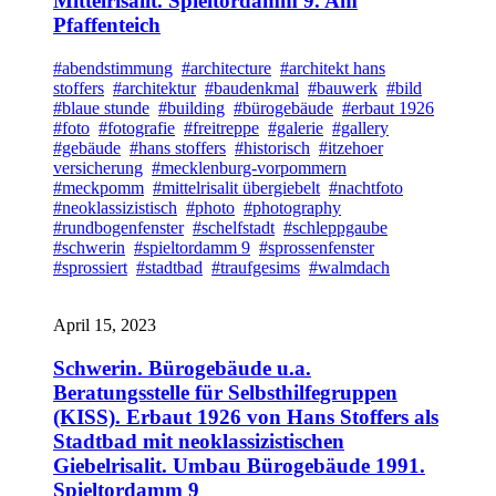
Mittelrisalit. Spieltordamm 9. Am
Pfaffenteich
#abendstimmung
#architecture
#architekt hans
stoffers
#architektur
#baudenkmal
#bauwerk
#bild
#blaue stunde
#building
#bürogebäude
#erbaut 1926
#foto
#fotografie
#freitreppe
#galerie
#gallery
#gebäude
#hans stoffers
#historisch
#itzehoer
versicherung
#mecklenburg-vorpommern
#meckpomm
#mittelrisalit übergiebelt
#nachtfoto
#neoklassizistisch
#photo
#photography
#rundbogenfenster
#schelfstadt
#schleppgaube
#schwerin
#spieltordamm 9
#sprossenfenster
#sprossiert
#stadtbad
#traufgesims
#walmdach
April 15, 2023
Schwerin. Bürogebäude u.a.
Beratungsstelle für Selbsthilfegruppen
(KISS). Erbaut 1926 von Hans Stoffers als
Stadtbad mit neoklassizistischen
Giebelrisalit. Umbau Bürogebäude 1991.
Spieltordamm 9