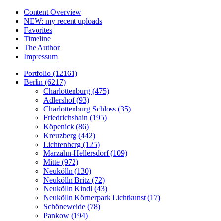
Content Overview
NEW: my recent uploads
Favorites
Timeline
The Author
Impressum
Portfolio (12161)
Berlin (6217)
Charlottenburg (475)
Adlershof (93)
Charlottenburg Schloss (35)
Friedrichshain (195)
Köpenick (86)
Kreuzberg (442)
Lichtenberg (125)
Marzahn-Hellersdorf (109)
Mitte (972)
Neukölln (130)
Neukölln Britz (72)
Neukölln Kindl (43)
Neukölln Körnerpark Lichtkunst (17)
Schöneweide (78)
Pankow (194)