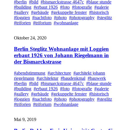
#berlin
#bild
#bismarckstrasse 4647c
#blaue stunde
#building
#erbaut 1926
#foto
#fotografie
#galerie
#gallery
#gebäude
#gekuppelte fenster
#historisch
#loggien
#nachtfoto
#photo
#photography
#steglitz
#triforien
#triforium
#wohnanlage
Oktober 24, 2020
Berlin Steglitz Wohnanlage mit Loggien
erbaut 1926 von Johann Riegelmann in
der Bismarckstrasse
#abendstimmung
#architecture
#architekt johann
riegelmann
#architektur
#baudenkmal
#bauwerk
#berlin
#bild
#bismarckstrasse 4647c
#blaue stunde
#building
#erbaut 1926
#foto
#fotografie
#galerie
#gallery
#gebäude
#gekuppelte fenster
#historisch
#loggien
#nachtfoto
#photo
#photography
#steglitz
#triforien
#triforium
#wohnanlage
Mai 9, 2019