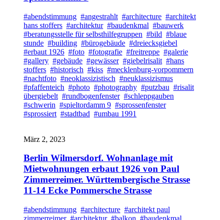
#abendstimmung
#angestrahlt
#architecture
#architekt
hans stoffers
#architektur
#baudenkmal
#bauwerk
#beratungsstelle für selbsthilfegruppen
#bild
#blaue
stunde
#building
#bürogebäude
#dreiecksgiebel
#erbaut 1926
#foto
#fotografie
#freitreppe
#galerie
#gallery
#gebäude
#gewässer
#giebelrisalit
#hans
stoffers
#historisch
#kiss
#mecklenburg-vorpommern
#nachtfoto
#neoklassizistisch
#neuklassizismus
#pfaffenteich
#photo
#photography
#putzbau
#risalit
übergiebelt
#rundbogenfenster
#schleppgauben
#schwerin
#spieltordamm 9
#sprossenfenster
#sprossiert
#stadtbad
#umbau 1991
März 2, 2023
Berlin Wilmersdorf. Wohnanlage mit
Mietwohnungen erbaut 1926 von Paul
Zimmerreimer. Württembergische Strasse
11-14 Ecke Pommersche Strasse
#abendstimmung
#architecture
#architekt paul
zimmerreimer
#architektur
#balkon
#baudenkmal