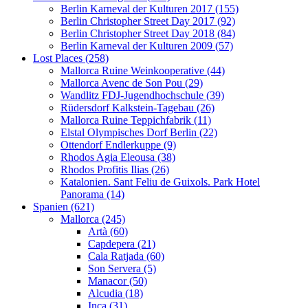
Berlin Karneval der Kulturen 2017 (155)
Berlin Christopher Street Day 2017 (92)
Berlin Christopher Street Day 2018 (84)
Berlin Karneval der Kulturen 2009 (57)
Lost Places (258)
Mallorca Ruine Weinkooperative (44)
Mallorca Avenc de Son Pou (29)
Wandlitz FDJ-Jugendhochschule (39)
Rüdersdorf Kalkstein-Tagebau (26)
Mallorca Ruine Teppichfabrik (11)
Elstal Olympisches Dorf Berlin (22)
Ottendorf Endlerkuppe (9)
Rhodos Agia Eleousa (38)
Rhodos Profitis Ilias (26)
Katalonien. Sant Feliu de Guixols. Park Hotel
Panorama (14)
Spanien (621)
Mallorca (245)
Artà (60)
Capdepera (21)
Cala Ratjada (60)
Son Servera (5)
Manacor (50)
Alcudia (18)
Inca (31)