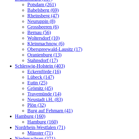
Potsdam (261)
Babelsberg (69)
Rheinsberg (47)
Neuruppin (8)
Grossbeeren (6)
Bernau (56)
Woltersdorf (10)
Kleinmachnow (6)
Oberspreewald-Lausitz (17)
Oranienburg (13)
Stahnsdorf (17)
Schleswig-Holstein (403)
Eckernförde (16)
Lübeck (147)
Eutin (25)
Grömitz (45)
Travemünde (14)
Neustadt i.H. (83)
Plön (32)
Burg auf Fehmarn (41)
Hamburg (160)
Hamburg (160)
Nordrhein-Westfalen (71)
Münster (71)
Niedersachsen (271)