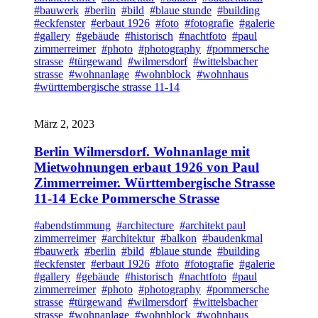
#bauwerk
#berlin
#bild
#blaue stunde
#building
#eckfenster
#erbaut 1926
#foto
#fotografie
#galerie
#gallery
#gebäude
#historisch
#nachtfoto
#paul
zimmerreimer
#photo
#photography
#pommersche
strasse
#türgewand
#wilmersdorf
#wittelsbacher
strasse
#wohnanlage
#wohnblock
#wohnhaus
#württembergische strasse 11-14
März 2, 2023
Berlin Wilmersdorf. Wohnanlage mit
Mietwohnungen erbaut 1926 von Paul
Zimmerreimer. Württembergische Strasse
11-14 Ecke Pommersche Strasse
#abendstimmung
#architecture
#architekt paul
zimmerreimer
#architektur
#balkon
#baudenkmal
#bauwerk
#berlin
#bild
#blaue stunde
#building
#eckfenster
#erbaut 1926
#foto
#fotografie
#galerie
#gallery
#gebäude
#historisch
#nachtfoto
#paul
zimmerreimer
#photo
#photography
#pommersche
strasse
#türgewand
#wilmersdorf
#wittelsbacher
strasse
#wohnanlage
#wohnblock
#wohnhaus