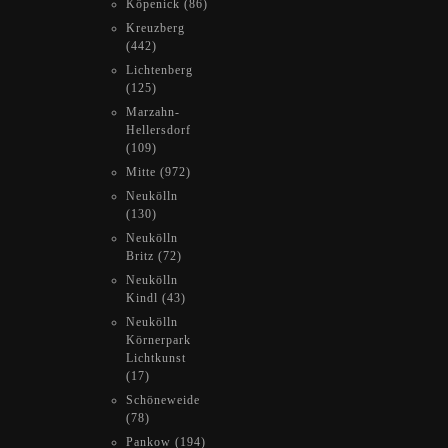
Köpenick (86)
Kreuzberg
(442)
Lichtenberg
(125)
Marzahn-
Hellersdorf
(109)
Mitte (972)
Neukölln
(130)
Neukölln
Britz (72)
Neukölln
Kindl (43)
Neukölln
Körnerpark
Lichtkunst
(17)
Schöneweide
(78)
Pankow (194)