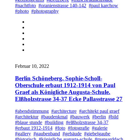
#nachtfoto
#oranienstrasse 140-142
#paul karchow
#photo
#photography
Februar 10, 2022
Berlin Schöneberg. Sophie-Scholl-
Oberschule erbaut 1912-1914 von Paul
Graef als Königliche Augusta-Schule.
Elßholzstrasse 34-37 Ecke Pallasstrasse 27
#abendstimmung
#architecture
#architekt paul graef
#architektur
#baudenkmal
#bauwerk
#berlin
#bild
#blaue stunde
#building
#elßholzstrasse 34-37
#erbaut 1912-1914
#foto
#fotografie
#galerie
#gallery
#gaubenband
#gebäude
#giebelgaube
#historisch
#königliche augusta-schule
#mansarddach