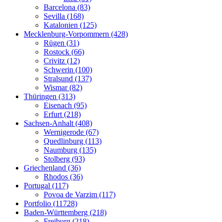
Barcelona (83)
Sevilla (168)
Katalonien (125)
Mecklenburg-Vorpommern (428)
Rügen (31)
Rostock (66)
Crivitz (12)
Schwerin (100)
Stralsund (137)
Wismar (82)
Thüringen (313)
Eisenach (95)
Erfurt (218)
Sachsen-Anhalt (408)
Wernigerode (67)
Quedlinburg (113)
Naumburg (135)
Stolberg (93)
Griechenland (36)
Rhodos (36)
Portugal (117)
Povoa de Varzim (117)
Portfolio (11728)
Baden-Württemberg (218)
Freiburg (218)