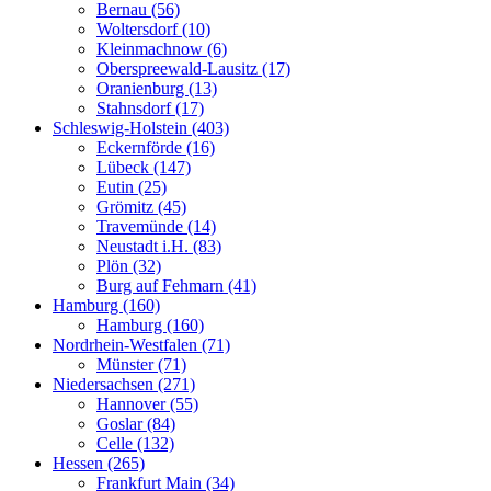
Bernau (56)
Woltersdorf (10)
Kleinmachnow (6)
Oberspreewald-Lausitz (17)
Oranienburg (13)
Stahnsdorf (17)
Schleswig-Holstein (403)
Eckernförde (16)
Lübeck (147)
Eutin (25)
Grömitz (45)
Travemünde (14)
Neustadt i.H. (83)
Plön (32)
Burg auf Fehmarn (41)
Hamburg (160)
Hamburg (160)
Nordrhein-Westfalen (71)
Münster (71)
Niedersachsen (271)
Hannover (55)
Goslar (84)
Celle (132)
Hessen (265)
Frankfurt Main (34)