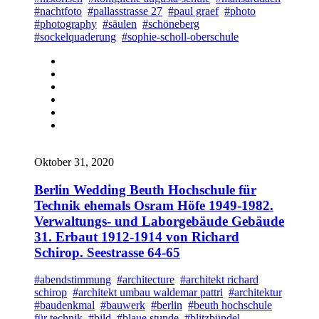
#nachtfoto
#pallasstrasse 27
#paul graef
#photo
#photography
#säulen
#schöneberg
#sockelquaderung
#sophie-scholl-oberschule
Oktober 31, 2020
Berlin Wedding Beuth Hochschule für
Technik ehemals Osram Höfe 1949-1982.
Verwaltungs- und Laborgebäude Gebäude
31. Erbaut 1912-1914 von Richard
Schirop. Seestrasse 64-65
#abendstimmung
#architecture
#architekt richard
schirop
#architekt umbau waldemar pattri
#architektur
#baudenkmal
#bauwerk
#berlin
#beuth hochschule
für technik
#bild
#blaue stunde
#blitzbündel