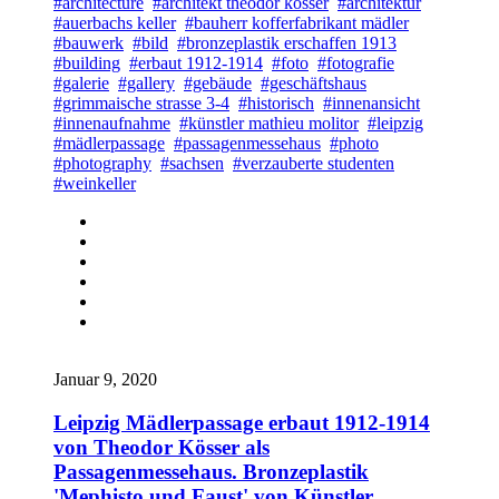
#architecture
#architekt theodor kösser
#architektur
#auerbachs keller
#bauherr kofferfabrikant mädler
#bauwerk
#bild
#bronzeplastik erschaffen 1913
#building
#erbaut 1912-1914
#foto
#fotografie
#galerie
#gallery
#gebäude
#geschäftshaus
#grimmaische strasse 3-4
#historisch
#innenansicht
#innenaufnahme
#künstler mathieu molitor
#leipzig
#mädlerpassage
#passagenmessehaus
#photo
#photography
#sachsen
#verzauberte studenten
#weinkeller
Januar 9, 2020
Leipzig Mädlerpassage erbaut 1912-1914
von Theodor Kösser als
Passagenmessehaus. Bronzeplastik
'Mephisto und Faust' von Künstler