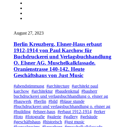
August 27, 2023
Berlin Kreuzberg. Elsner-Haus erbaut
1912-1914 von Paul Karchow für
Buchdruckerei und Verlagsbuchhandlung
O. Elsner AG. Muschelkalkfassade.
Oranienstrasse 140-142. Heute
Geschäftshaus von Just Music
#abendstimmung
#architecture
#architekt paul
karchow
#architektur
#baudenkmal
#bauherr
buchdruckerei und verlagsbuchhandlung o. elsner ag
#bauwerk
#berlin
#bild
#blaue stunde
#buchdruckerei und verlagsbuchhandlung o. elsner ag
#building
#elsner-haus
#erbaut 1912-1914
#erker
#foto
#fotografie
#galerie
#gallery
#gebäude
#geschäftshaus
#historisch
#just music
#konsolgesims
#kreuzberg
#muschelkalkfassade