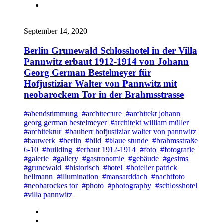
September 14, 2020
Berlin Grunewald Schlosshotel in der Villa
Pannwitz erbaut 1912-1914 von Johann
Georg German Bestelmeyer für
Hofjustiziar Walter von Pannwitz mit
neobarockem Tor in der Brahmsstrasse
#abendstimmung
#architecture
#architekt johann
georg german bestelmeyer
#architekt william müller
#architektur
#bauherr hofjustiziar walter von pannwitz
#bauwerk
#berlin
#bild
#blaue stunde
#brahmsstraße
6-10
#building
#erbaut 1912-1914
#foto
#fotografie
#galerie
#gallery
#gastronomie
#gebäude
#gesims
#grunewald
#historisch
#hotel
#hotelier patrick
hellmann
#illumination
#mansarddach
#nachtfoto
#neobarockes tor
#photo
#photography
#schlosshotel
#villa pannwitz