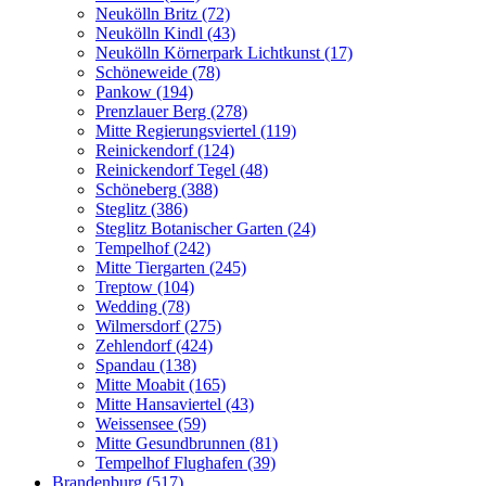
Neukölln Britz (72)
Neukölln Kindl (43)
Neukölln Körnerpark Lichtkunst (17)
Schöneweide (78)
Pankow (194)
Prenzlauer Berg (278)
Mitte Regierungsviertel (119)
Reinickendorf (124)
Reinickendorf Tegel (48)
Schöneberg (388)
Steglitz (386)
Steglitz Botanischer Garten (24)
Tempelhof (242)
Mitte Tiergarten (245)
Treptow (104)
Wedding (78)
Wilmersdorf (275)
Zehlendorf (424)
Spandau (138)
Mitte Moabit (165)
Mitte Hansaviertel (43)
Weissensee (59)
Mitte Gesundbrunnen (81)
Tempelhof Flughafen (39)
Brandenburg (517)