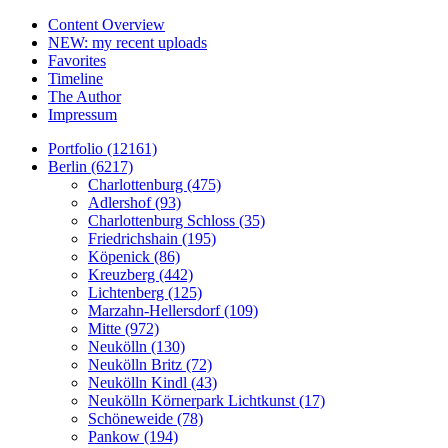
Content Overview
NEW: my recent uploads
Favorites
Timeline
The Author
Impressum
Portfolio (12161)
Berlin (6217)
Charlottenburg (475)
Adlershof (93)
Charlottenburg Schloss (35)
Friedrichshain (195)
Köpenick (86)
Kreuzberg (442)
Lichtenberg (125)
Marzahn-Hellersdorf (109)
Mitte (972)
Neukölln (130)
Neukölln Britz (72)
Neukölln Kindl (43)
Neukölln Körnerpark Lichtkunst (17)
Schöneweide (78)
Pankow (194)