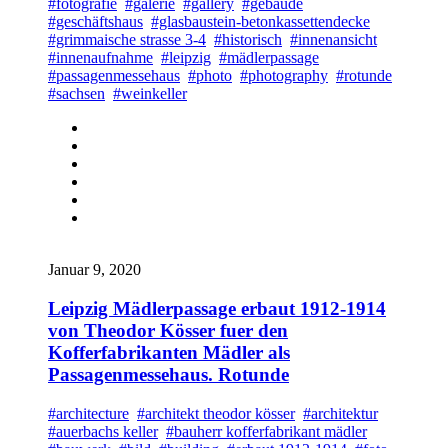
#fotografie
#galerie
#gallery
#gebäude
#geschäftshaus
#glasbaustein-betonkassettendecke
#grimmaische strasse 3-4
#historisch
#innenansicht
#innenaufnahme
#leipzig
#mädlerpassage
#passagenmessehaus
#photo
#photography
#rotunde
#sachsen
#weinkeller
Januar 9, 2020
Leipzig Mädlerpassage erbaut 1912-1914
von Theodor Kösser fuer den
Kofferfabrikanten Mädler als
Passagenmessehaus. Rotunde
#architecture
#architekt theodor kösser
#architektur
#auerbachs keller
#bauherr kofferfabrikant mädler