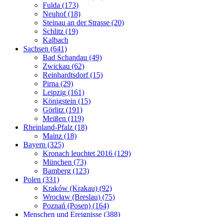
Fulda (173)
Neuhof (18)
Steinau an der Strasse (20)
Schlitz (19)
Kalbach
Sachsen (641)
Bad Schandau (49)
Zwickau (62)
Reinhardtsdorf (15)
Pirna (29)
Leipzig (161)
Königstein (15)
Görlitz (191)
Meißen (119)
Rheinland-Pfalz (18)
Mainz (18)
Bayern (325)
Kronach leuchtet 2016 (129)
München (73)
Bamberg (123)
Polen (331)
Kraków (Krakau) (92)
Wrocław (Breslau) (75)
Poznań (Posen) (164)
Menschen und Ereignisse (388)