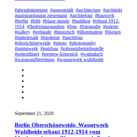
#abendstimmung
#angestrahlt
#architecture
#architekt
magistratsbaurat ziesemann
#architektur
#bauwerk
#berlin
#bild
#blaue stunde
#building
#erbaut 1912-
1914
#fledermausgauben
#foto
#fotografie
#galerie
#gallery
#gebäude
#historisch
#illumination
#lisenen
#mittelrisalit
#moderne
#nachtfoto
#oberschöneweide
#photo
#photography
#pumpwerk
#putzbau
#rohrnetzbetriebsstelle
#seitenflügel
#treptow-köpenick
#walmdach
#wasseraufbereitung
#wasserwerk wuhlheide
September 21, 2020
Berlin Oberschöneweide. Wasserwerk
Wuhlheide erbaut 1912-1914 vom