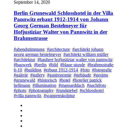
September 14, 2020
Berlin Grunewald Schlosshotel in der Villa
Pannwitz erbaut 1912-1914 von Johann
Georg German Bestelmeyer für
Hofjustiziar Walter von Pannwitz in der
Brahmsstrasse
#abendstimmung
#architecture
#architekt johann
georg german bestelmeyer
#architekt william müller
#architektur
#bauherr hofjustiziar walter von pannwitz
#bauwerk
#berlin
#bild
#blaue stunde
#brahmsstraße
6-10
#building
#erbaut 1912-1914
#foto
#fotografie
#galerie
#gallery
#gastronomie
#gebäude
#gesims
#grunewald
#historisch
#hotel
#hotelier patrick
hellmann
#illumination
#mansarddach
#nachtfoto
#photo
#photography
#rundgiebel
#schlosshotel
#villa pannwitz
#wappenskulptur