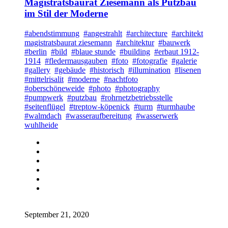
Magistratsbaurat Ziesemann als Putzbau
im Stil der Moderne
#abendstimmung
#angestrahlt
#architecture
#architekt
magistratsbaurat ziesemann
#architektur
#bauwerk
#berlin
#bild
#blaue stunde
#building
#erbaut 1912-
1914
#fledermausgauben
#foto
#fotografie
#galerie
#gallery
#gebäude
#historisch
#illumination
#lisenen
#mittelrisalit
#moderne
#nachtfoto
#oberschöneweide
#photo
#photography
#pumpwerk
#putzbau
#rohrnetzbetriebsstelle
#seitenflügel
#treptow-köpenick
#turm
#turmhaube
#walmdach
#wasseraufbereitung
#wasserwerk
wuhlheide
September 21, 2020