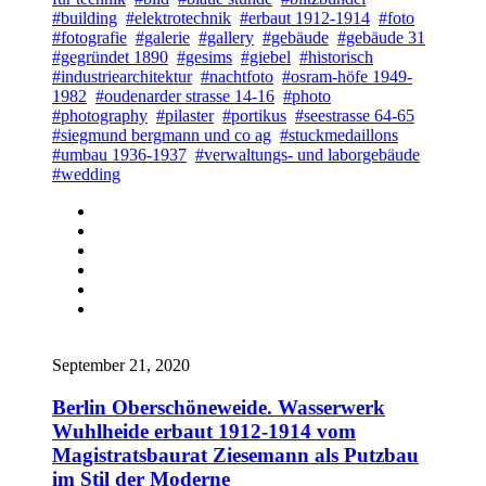
#building
#elektrotechnik
#erbaut 1912-1914
#foto
#fotografie
#galerie
#gallery
#gebäude
#gebäude 31
#gegründet 1890
#gesims
#giebel
#historisch
#industriearchitektur
#nachtfoto
#osram-höfe 1949-
1982
#oudenarder strasse 14-16
#photo
#photography
#pilaster
#portikus
#seestrasse 64-65
#siegmund bergmann und co ag
#stuckmedaillons
#umbau 1936-1937
#verwaltungs- und laborgebäude
#wedding
September 21, 2020
Berlin Oberschöneweide. Wasserwerk
Wuhlheide erbaut 1912-1914 vom
Magistratsbaurat Ziesemann als Putzbau
im Stil der Moderne