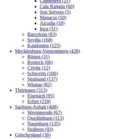
Capdepera (21)
Cala Ratjada (60)
Son Servera (5)
Manacor (50)
Alcudia (18)
Inca (31)
Barcelona (83)
Sevilla (168)
Katalonien (125)
Mecklenburg-Vorpommern (428)
Rügen (31)
Rostock (66)
Crivitz (12)
Schwerin (100)
Stralsund (137)
Wismar (82)
Thüringen (313)
Eisenach (95)
Erfurt (218)
Sachsen-Anhalt (408)
Wernigerode (67)
Quedlinburg (113)
Naumburg (135)
Stolberg (93)
Griechenland (36)