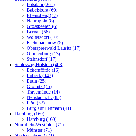
Potsdam (261)
Babelsberg (69)
Rheinsberg (47)
Neuruppin (8)
Grossbeeren (6)
Bernau (56)
Woltersdorf (10)
Kleinmachnow (6)
Oberspreewald-Lausitz (17)
Oranienburg (13)
Stahnsdorf (17)
Schleswig-Holstein (403)
Eckernförde (16)
Lübeck (147)
Eutin (25)
Grömitz (45)
Travemünde (14)
Neustadt i.H. (83)
Plön (32)
Burg auf Fehmarn (41)
Hamburg (160)
Hamburg (160)
Nordrhein-Westfalen (71)
Münster (71)
Niedersachsen (271)