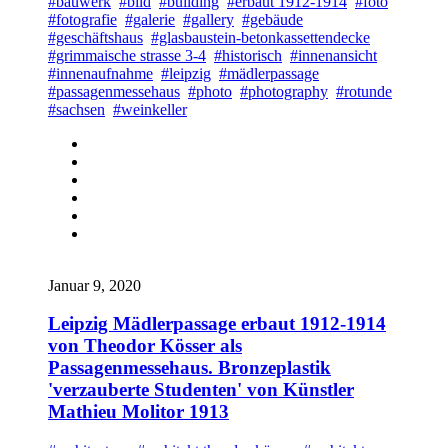
#bauwerk
#bild
#building
#erbaut 1912-1914
#foto
#fotografie
#galerie
#gallery
#gebäude
#geschäftshaus
#glasbaustein-betonkassettendecke
#grimmaische strasse 3-4
#historisch
#innenansicht
#innenaufnahme
#leipzig
#mädlerpassage
#passagenmessehaus
#photo
#photography
#rotunde
#sachsen
#weinkeller
Januar 9, 2020
Leipzig Mädlerpassage erbaut 1912-1914
von Theodor Kösser als
Passagenmessehaus. Bronzeplastik
'verzauberte Studenten' von Künstler
Mathieu Molitor 1913