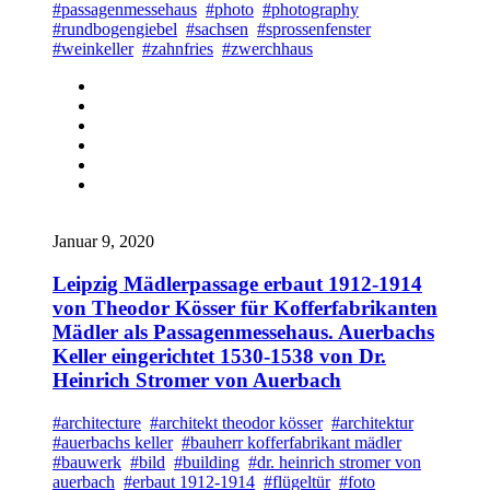
#passagenmessehaus
#photo
#photography
#rundbogengiebel
#sachsen
#sprossenfenster
#weinkeller
#zahnfries
#zwerchhaus
Januar 9, 2020
Leipzig Mädlerpassage erbaut 1912-1914
von Theodor Kösser für Kofferfabrikanten
Mädler als Passagenmessehaus. Auerbachs
Keller eingerichtet 1530-1538 von Dr.
Heinrich Stromer von Auerbach
#architecture
#architekt theodor kösser
#architektur
#auerbachs keller
#bauherr kofferfabrikant mädler
#bauwerk
#bild
#building
#dr. heinrich stromer von
auerbach
#erbaut 1912-1914
#flügeltür
#foto