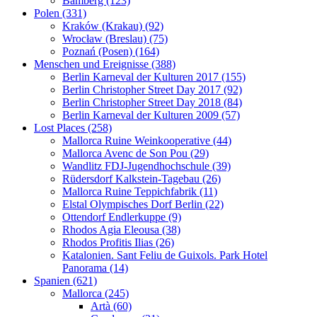
Bamberg (123)
Polen (331)
Kraków (Krakau) (92)
Wrocław (Breslau) (75)
Poznań (Posen) (164)
Menschen und Ereignisse (388)
Berlin Karneval der Kulturen 2017 (155)
Berlin Christopher Street Day 2017 (92)
Berlin Christopher Street Day 2018 (84)
Berlin Karneval der Kulturen 2009 (57)
Lost Places (258)
Mallorca Ruine Weinkooperative (44)
Mallorca Avenc de Son Pou (29)
Wandlitz FDJ-Jugendhochschule (39)
Rüdersdorf Kalkstein-Tagebau (26)
Mallorca Ruine Teppichfabrik (11)
Elstal Olympisches Dorf Berlin (22)
Ottendorf Endlerkuppe (9)
Rhodos Agia Eleousa (38)
Rhodos Profitis Ilias (26)
Katalonien. Sant Feliu de Guixols. Park Hotel
Panorama (14)
Spanien (621)
Mallorca (245)
Artà (60)