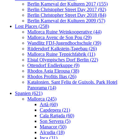
Berlin Karneval der Kulturen 2017 (155)
Berlin Christopher Street Day 2017 (92)
Berlin Christopher Street Day 2018 (84)
Berlin Karneval der Kulturen 2009 (57)
Lost Places (258)
Mallorca Ruine Weinkooperative (44)
Mallorca Avenc de Son Pou (29)
Wandlitz FDJ-Jugendhochschule (39)
Rüdersdorf Kalkstein-Tagebau (26)
Mallorca Ruine Teppichfabrik (11)
Elstal Olympisches Dorf Berlin (22)
Ottendorf Endlerkuppe (9)
Rhodos Agia Eleousa (38)
Rhodos Profitis Ilias (26)
Katalonien. Sant Feliu de Guixols. Park Hotel
Panorama (14)
Spanien (621)
Mallorca (245)
Artà (60)
Capdepera (21)
Cala Ratjada (60)
Son Servera (5)
Manacor (50)
Alcudia (18)
Inca (31)