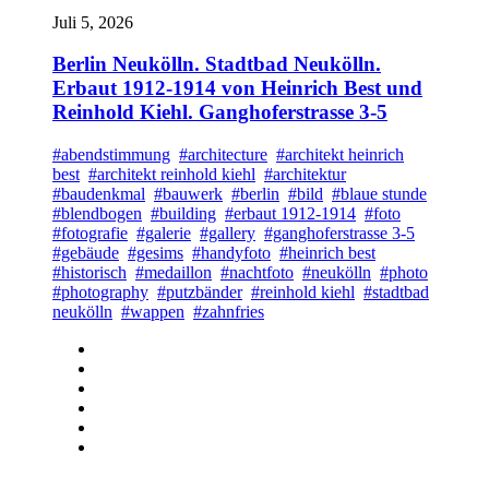
Juli 5, 2026
Berlin Neukölln. Stadtbad Neukölln.
Erbaut 1912-1914 von Heinrich Best und
Reinhold Kiehl. Ganghoferstrasse 3-5
#abendstimmung
#architecture
#architekt heinrich
best
#architekt reinhold kiehl
#architektur
#baudenkmal
#bauwerk
#berlin
#bild
#blaue stunde
#blendbogen
#building
#erbaut 1912-1914
#foto
#fotografie
#galerie
#gallery
#ganghoferstrasse 3-5
#gebäude
#gesims
#handyfoto
#heinrich best
#historisch
#medaillon
#nachtfoto
#neukölln
#photo
#photography
#putzbänder
#reinhold kiehl
#stadtbad
neukölln
#wappen
#zahnfries