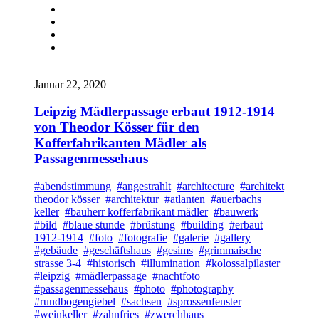
Januar 22, 2020
Leipzig Mädlerpassage erbaut 1912-1914
von Theodor Kösser für den
Kofferfabrikanten Mädler als
Passagenmessehaus
#abendstimmung
#angestrahlt
#architecture
#architekt
theodor kösser
#architektur
#atlanten
#auerbachs
keller
#bauherr kofferfabrikant mädler
#bauwerk
#bild
#blaue stunde
#brüstung
#building
#erbaut
1912-1914
#foto
#fotografie
#galerie
#gallery
#gebäude
#geschäftshaus
#gesims
#grimmaische
strasse 3-4
#historisch
#illumination
#kolossalpilaster
#leipzig
#mädlerpassage
#nachtfoto
#passagenmessehaus
#photo
#photography
#rundbogengiebel
#sachsen
#sprossenfenster
#weinkeller
#zahnfries
#zwerchhaus