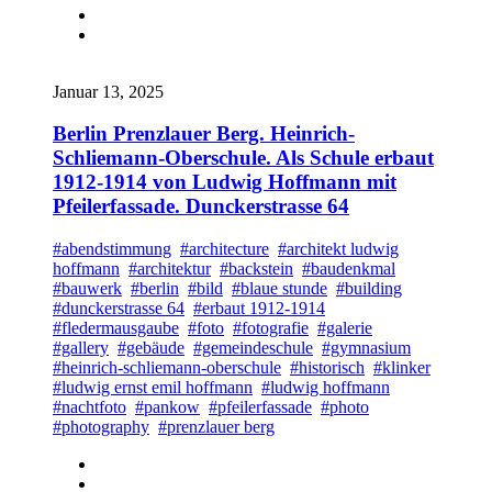
Januar 13, 2025
Berlin Prenzlauer Berg. Heinrich-
Schliemann-Oberschule. Als Schule erbaut
1912-1914 von Ludwig Hoffmann mit
Pfeilerfassade. Dunckerstrasse 64
#abendstimmung
#architecture
#architekt ludwig
hoffmann
#architektur
#backstein
#baudenkmal
#bauwerk
#berlin
#bild
#blaue stunde
#building
#dunckerstrasse 64
#erbaut 1912-1914
#fledermausgaube
#foto
#fotografie
#galerie
#gallery
#gebäude
#gemeindeschule
#gymnasium
#heinrich-schliemann-oberschule
#historisch
#klinker
#ludwig ernst emil hoffmann
#ludwig hoffmann
#nachtfoto
#pankow
#pfeilerfassade
#photo
#photography
#prenzlauer berg