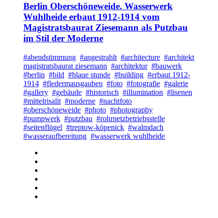
Berlin Oberschöneweide. Wasserwerk
Wuhlheide erbaut 1912-1914 vom
Magistratsbaurat Ziesemann als Putzbau
im Stil der Moderne
#abendstimmung
#angestrahlt
#architecture
#architekt
magistratsbaurat ziesemann
#architektur
#bauwerk
#berlin
#bild
#blaue stunde
#building
#erbaut 1912-
1914
#fledermausgauben
#foto
#fotografie
#galerie
#gallery
#gebäude
#historisch
#illumination
#lisenen
#mittelrisalit
#moderne
#nachtfoto
#oberschöneweide
#photo
#photography
#pumpwerk
#putzbau
#rohrnetzbetriebsstelle
#seitenflügel
#treptow-köpenick
#walmdach
#wasseraufbereitung
#wasserwerk wuhlheide