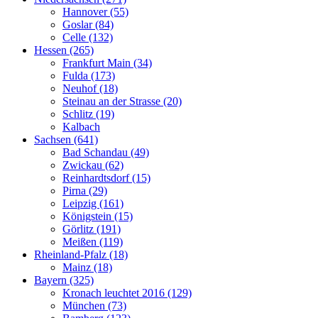
Hannover (55)
Goslar (84)
Celle (132)
Hessen (265)
Frankfurt Main (34)
Fulda (173)
Neuhof (18)
Steinau an der Strasse (20)
Schlitz (19)
Kalbach
Sachsen (641)
Bad Schandau (49)
Zwickau (62)
Reinhardtsdorf (15)
Pirna (29)
Leipzig (161)
Königstein (15)
Görlitz (191)
Meißen (119)
Rheinland-Pfalz (18)
Mainz (18)
Bayern (325)
Kronach leuchtet 2016 (129)
München (73)