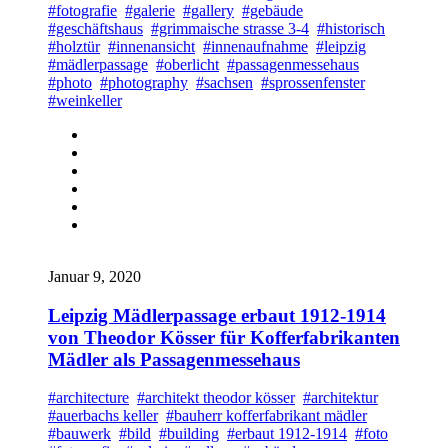
#fotografie
#galerie
#gallery
#gebäude
#geschäftshaus
#grimmaische strasse 3-4
#historisch
#holztür
#innenansicht
#innenaufnahme
#leipzig
#mädlerpassage
#oberlicht
#passagenmessehaus
#photo
#photography
#sachsen
#sprossenfenster
#weinkeller
Januar 9, 2020
Leipzig Mädlerpassage erbaut 1912-1914
von Theodor Kösser für Kofferfabrikanten
Mädler als Passagenmessehaus
#architecture
#architekt theodor kösser
#architektur
#auerbachs keller
#bauherr kofferfabrikant mädler
#bauwerk
#bild
#building
#erbaut 1912-1914
#foto