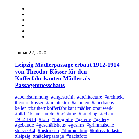
Januar 22, 2020
Leipzig Mädlerpassage erbaut 1912-1914
von Theodor Kösser für den
Kofferfabrikanten Mädler als
Passagenmessehaus
#abendstimmung
#angestrahlt
#architecture
#architekt
theodor kösser
#architektur
#atlanten
#auerbachs
keller
#bauherr kofferfabrikant mädler
#bauwerk
#bild
#blaue stunde
#brüstung
#building
#erbaut
1912-1914
#foto
#fotografie
#galerie
#gallery
#gebäude
#geschäftshaus
#gesims
#grimmaische
strasse 3-4
#historisch
#illumination
#kolossalpilaster
#leipzig
#mädlerpassage
#nachtfoto