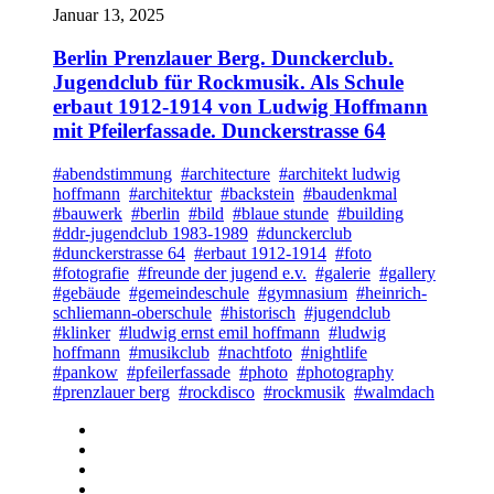
Januar 13, 2025
Berlin Prenzlauer Berg. Dunckerclub.
Jugendclub für Rockmusik. Als Schule
erbaut 1912-1914 von Ludwig Hoffmann
mit Pfeilerfassade. Dunckerstrasse 64
#abendstimmung
#architecture
#architekt ludwig
hoffmann
#architektur
#backstein
#baudenkmal
#bauwerk
#berlin
#bild
#blaue stunde
#building
#ddr-jugendclub 1983-1989
#dunckerclub
#dunckerstrasse 64
#erbaut 1912-1914
#foto
#fotografie
#freunde der jugend e.v.
#galerie
#gallery
#gebäude
#gemeindeschule
#gymnasium
#heinrich-
schliemann-oberschule
#historisch
#jugendclub
#klinker
#ludwig ernst emil hoffmann
#ludwig
hoffmann
#musikclub
#nachtfoto
#nightlife
#pankow
#pfeilerfassade
#photo
#photography
#prenzlauer berg
#rockdisco
#rockmusik
#walmdach