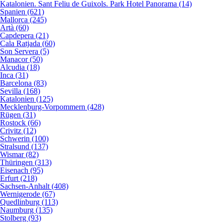
Katalonien. Sant Feliu de Guixols. Park Hotel Panorama (14)
Spanien (621)
Mallorca (245)
Artà (60)
Capdepera (21)
Cala Ratjada (60)
Son Servera (5)
Manacor (50)
Alcudia (18)
Inca (31)
Barcelona (83)
Sevilla (168)
Katalonien (125)
Mecklenburg-Vorpommern (428)
Rügen (31)
Rostock (66)
Crivitz (12)
Schwerin (100)
Stralsund (137)
Wismar (82)
Thüringen (313)
Eisenach (95)
Erfurt (218)
Sachsen-Anhalt (408)
Wernigerode (67)
Quedlinburg (113)
Naumburg (135)
Stolberg (93)