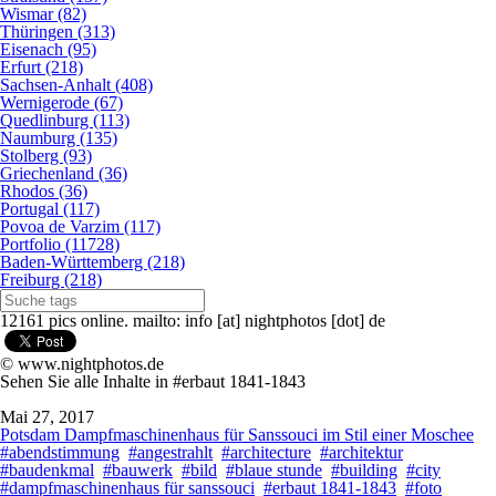
Wismar (82)
Thüringen (313)
Eisenach (95)
Erfurt (218)
Sachsen-Anhalt (408)
Wernigerode (67)
Quedlinburg (113)
Naumburg (135)
Stolberg (93)
Griechenland (36)
Rhodos (36)
Portugal (117)
Povoa de Varzim (117)
Portfolio (11728)
Baden-Württemberg (218)
Freiburg (218)
12161 pics online. mailto: info [at] nightphotos [dot] de
© www.nightphotos.de
Sehen Sie alle Inhalte in #erbaut 1841-1843
Mai 27, 2017
Potsdam Dampfmaschinenhaus für Sanssouci im Stil einer Moschee
#abendstimmung
#angestrahlt
#architecture
#architektur
#baudenkmal
#bauwerk
#bild
#blaue stunde
#building
#city
#dampfmaschinenhaus für sanssouci
#erbaut 1841-1843
#foto