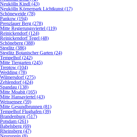
Neukölln Kindl (43)
Neukölln Körnerpark Lichtkunst (17)
Schöneweide (78)
Pankow (194)
Prenzlauer Berg (278)
Mitte Regierungsviertel (119)
Reinickendorf (124)
Reinickendorf Tegel (48)
Schöneberg (388)
Steglitz (386)
Steglitz Botanischer Garten (24)
Tempelhof (242)
Mitte Tiergarten (245)
Treptow (104)
Wedding (78)
Wilmersdorf (275)
Zehlendorf (424)
Spandau (138)
Mitte Moabit (165)
Mitte Hansaviertel (43)
Weissensee (59)
Mitte Gesundbrunnen (81)
Tempelhof Flughafen (39)
Brandenburg (517)
Potsdam (261)
Babelsberg (69)
Rheinsberg (47)
Neuruppin (8)