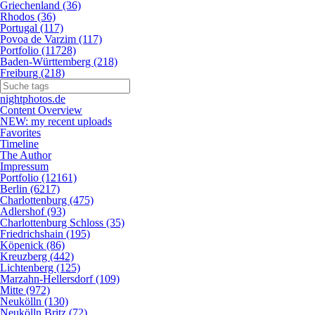
Griechenland (36)
Rhodos (36)
Portugal (117)
Povoa de Varzim (117)
Portfolio (11728)
Baden-Württemberg (218)
Freiburg (218)
nightphotos.de
Content Overview
NEW: my recent uploads
Favorites
Timeline
The Author
Impressum
Portfolio (12161)
Berlin (6217)
Charlottenburg (475)
Adlershof (93)
Charlottenburg Schloss (35)
Friedrichshain (195)
Köpenick (86)
Kreuzberg (442)
Lichtenberg (125)
Marzahn-Hellersdorf (109)
Mitte (972)
Neukölln (130)
Neukölln Britz (72)