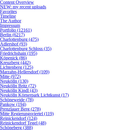
Content Overview
NEW: my recent uploads
Favorites
Timeline
The Author
Impressum
Portfolio (12161)
Berlin (6217)
Charlottenburg (475)
Adlershof (93)
Charlottenburg Schloss (35)
Friedrichshain (195)
Köpenick (86)
Kreuzberg (442)
Lichtenberg (125)
Marzahn-Hellersdorf (109)
Mitte (972)
Neukölln (130)
Neukölln Britz (72)
Neukölln Kindl (43)
Neukölln Körnerpark Lichtkunst (17)
Schöneweide (78)
Pankow (194)
Prenzlauer Berg (278)
Mitte Regierungsviertel (119)
Reinickendorf (124)
Reinickendorf Tegel (48)
Schöneberg (388)