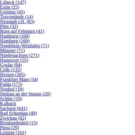
Lübeck (147)
Eutin (25)
Grömitz (45)
Travemünde (14)
Neustadt i.H. (83)
Plön (32)
Burg auf Fehmarn (41)
Hamburg (160)
Hamburg (160)
Nordrhein-Westfalen (71)
Münster (71)
Niedersachsen (271)
Hannover (55)
Goslar (84)
Celle (132)
Hessen (265)
Frankfurt Main (34)
Fulda (173)
Neuhof (18)
Steinau an der Strasse (20)
Schlitz (19)
Kalbach
Sachsen (641)
Bad Schandau (49)
Zwickau (62)
Reinhardtsdorf (15)
Pirna (29)
Leipzig (161)