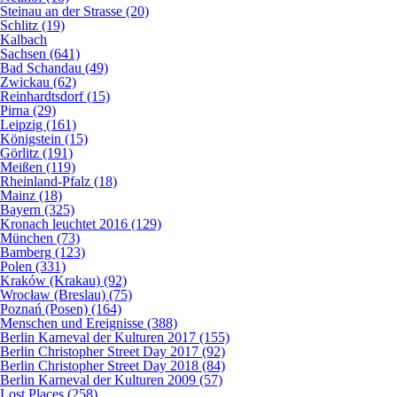
Steinau an der Strasse (20)
Schlitz (19)
Kalbach
Sachsen (641)
Bad Schandau (49)
Zwickau (62)
Reinhardtsdorf (15)
Pirna (29)
Leipzig (161)
Königstein (15)
Görlitz (191)
Meißen (119)
Rheinland-Pfalz (18)
Mainz (18)
Bayern (325)
Kronach leuchtet 2016 (129)
München (73)
Bamberg (123)
Polen (331)
Kraków (Krakau) (92)
Wrocław (Breslau) (75)
Poznań (Posen) (164)
Menschen und Ereignisse (388)
Berlin Karneval der Kulturen 2017 (155)
Berlin Christopher Street Day 2017 (92)
Berlin Christopher Street Day 2018 (84)
Berlin Karneval der Kulturen 2009 (57)
Lost Places (258)