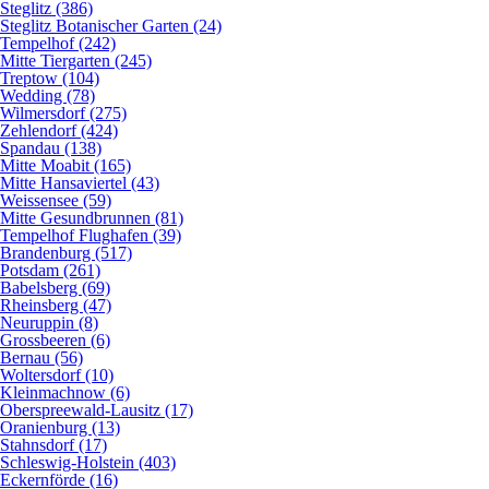
Steglitz (386)
Steglitz Botanischer Garten (24)
Tempelhof (242)
Mitte Tiergarten (245)
Treptow (104)
Wedding (78)
Wilmersdorf (275)
Zehlendorf (424)
Spandau (138)
Mitte Moabit (165)
Mitte Hansaviertel (43)
Weissensee (59)
Mitte Gesundbrunnen (81)
Tempelhof Flughafen (39)
Brandenburg (517)
Potsdam (261)
Babelsberg (69)
Rheinsberg (47)
Neuruppin (8)
Grossbeeren (6)
Bernau (56)
Woltersdorf (10)
Kleinmachnow (6)
Oberspreewald-Lausitz (17)
Oranienburg (13)
Stahnsdorf (17)
Schleswig-Holstein (403)
Eckernförde (16)