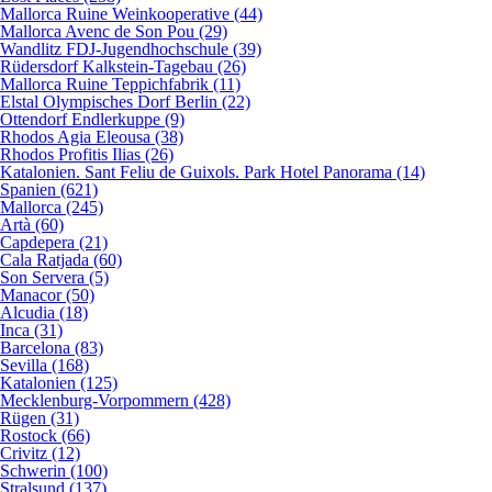
Mallorca Ruine Weinkooperative (44)
Mallorca Avenc de Son Pou (29)
Wandlitz FDJ-Jugendhochschule (39)
Rüdersdorf Kalkstein-Tagebau (26)
Mallorca Ruine Teppichfabrik (11)
Elstal Olympisches Dorf Berlin (22)
Ottendorf Endlerkuppe (9)
Rhodos Agia Eleousa (38)
Rhodos Profitis Ilias (26)
Katalonien. Sant Feliu de Guixols. Park Hotel Panorama (14)
Spanien (621)
Mallorca (245)
Artà (60)
Capdepera (21)
Cala Ratjada (60)
Son Servera (5)
Manacor (50)
Alcudia (18)
Inca (31)
Barcelona (83)
Sevilla (168)
Katalonien (125)
Mecklenburg-Vorpommern (428)
Rügen (31)
Rostock (66)
Crivitz (12)
Schwerin (100)
Stralsund (137)