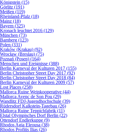
Königstein (15)
Görlitz (191)
Meißen (119)
Rheinland-Pfalz (18)
Mainz (18)
Bayern (325)
Kronach leuchtet 2016 (129)
München (73)
Bamberg (123)
Polen (331)
Kraków (Krakau) (92)
Wrocław (Breslau) (75)
Poznań (Posen) (164)
Menschen und Ereignisse (388)
Berlin Karneval der Kulturen 2017 (155)
Berlin Christopher Street Day 2017 (92)
Berlin Christopher Street Day 2018 (84)
Berlin Karneval der Kulturen 2009 (57)
Lost Places (258)
Mallorca Ruine Weinkooperative (44)
Mallorca Avenc de Son Pou (29)
Wandlitz FDJ-Jugendhochschule (39)
Rüdersdorf Kalkstein-Tagebau (26)
Mallorca Ruine Teppichfabrik (11)
Elstal Olympisches Dorf Berlin (22)
Ottendorf Endlerkuppe (9)
Rhodos Agia Eleousa (38)
Rhodos Profitis Ilias (26)