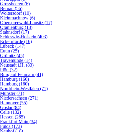
Grossbeeren (6)
Bernau (56)
Woltersdorf (10)
Kleinmachnow (6)
Oberspreewald-Lausitz (17)
Oranienburg (13)
Stahnsdorf (17)
Schleswig-Holstein (403)
Eckernförde (16)
Lübeck (147)
Eutin (25)
Grömitz (45)
Travemünde (14)
Neustadt i.H. (83)
Plön (32)
Burg auf Fehmarn (41)
Hamburg (160)
Hamburg (160)
Nordrhein-Westfalen (71)
Münster (71)
Niedersachsen (271)
Hannover (55)
Goslar (84)
Celle (132)
Hessen (265)
Frankfurt Main (34)
Fulda (173)
Neuhof (18)