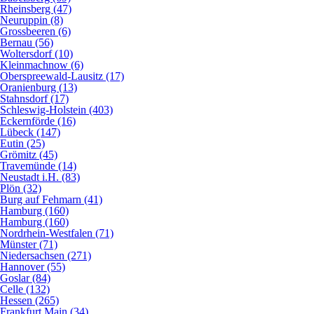
Rheinsberg (47)
Neuruppin (8)
Grossbeeren (6)
Bernau (56)
Woltersdorf (10)
Kleinmachnow (6)
Oberspreewald-Lausitz (17)
Oranienburg (13)
Stahnsdorf (17)
Schleswig-Holstein (403)
Eckernförde (16)
Lübeck (147)
Eutin (25)
Grömitz (45)
Travemünde (14)
Neustadt i.H. (83)
Plön (32)
Burg auf Fehmarn (41)
Hamburg (160)
Hamburg (160)
Nordrhein-Westfalen (71)
Münster (71)
Niedersachsen (271)
Hannover (55)
Goslar (84)
Celle (132)
Hessen (265)
Frankfurt Main (34)