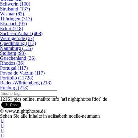
Schwerin (100)
Stralsund (137)
Wismar (82)
Thüringen (313)
Eisenach (95)
Erfurt (218)
Sachsen-Anhalt (408)
Wernigerode (67)
Quedlinburg (113)
Naumburg (135)
Stolberg (93)
Griechenland (36)
Rhodos (36)
Portugal (117)
Povoa de Varzim (117)
Portfolio (11728)
Baden-Württemberg (218)
Freiburg (218)
12161 pics online. mailto: info [at] nightphotos [dot] de
© www.nightphotos.de
Sehen Sie alle Inhalte in #elisabeth noelle-neumann