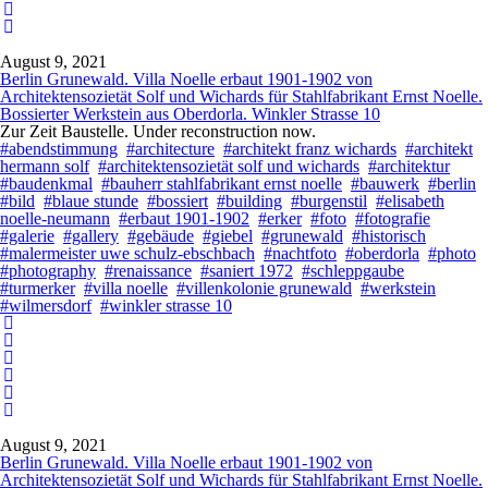
August 9, 2021
Berlin Grunewald. Villa Noelle erbaut 1901-1902 von
Architektensozietät Solf und Wichards für Stahlfabrikant Ernst Noelle.
Bossierter Werkstein aus Oberdorla. Winkler Strasse 10
Zur Zeit Baustelle. Under reconstruction now.
#abendstimmung
#architecture
#architekt franz wichards
#architekt
hermann solf
#architektensozietät solf und wichards
#architektur
#baudenkmal
#bauherr stahlfabrikant ernst noelle
#bauwerk
#berlin
#bild
#blaue stunde
#bossiert
#building
#burgenstil
#elisabeth
noelle-neumann
#erbaut 1901-1902
#erker
#foto
#fotografie
#galerie
#gallery
#gebäude
#giebel
#grunewald
#historisch
#malermeister uwe schulz-ebschbach
#nachtfoto
#oberdorla
#photo
#photography
#renaissance
#saniert 1972
#schleppgaube
#turmerker
#villa noelle
#villenkolonie grunewald
#werkstein
#wilmersdorf
#winkler strasse 10
August 9, 2021
Berlin Grunewald. Villa Noelle erbaut 1901-1902 von
Architektensozietät Solf und Wichards für Stahlfabrikant Ernst Noelle.