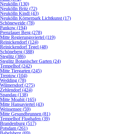
Neukölln (130)
Neukölln Britz (72)
Neukölln Kindl (43)
Neukölln Körnerpark Lichtkunst (17)
Schöneweide (78)
Pankow (194)
Prenzlauer Berg (278)
Mitte Regierungsviertel (119)
Reinickendorf (124)
Reinickendorf Tegel (48)
Schöneberg (388)
Steglitz (386)
Steglitz Botanischer Garten (24)
Tempelhof (242)
Mitte Tiergarten (245)
Treptow (104)
Wedding (78)
Wilmersdorf (275)
Zehlendorf (424)
Spandau (138)
Mitte Moabit (165)
Mitte Hansaviertel (43)
Weissensee (59)
Mitte Gesundbrunnen (81)
Tempelhof Flughafen (39)
Brandenburg (517)
Potsdam (261)
Babelsberg (69)