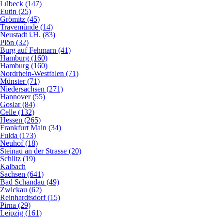
Lübeck (147)
Eutin (25)
Grömitz (45)
Travemünde (14)
Neustadt i.H. (83)
Plön (32)
Burg auf Fehmarn (41)
Hamburg (160)
Hamburg (160)
Nordrhein-Westfalen (71)
Münster (71)
Niedersachsen (271)
Hannover (55)
Goslar (84)
Celle (132)
Hessen (265)
Frankfurt Main (34)
Fulda (173)
Neuhof (18)
Steinau an der Strasse (20)
Schlitz (19)
Kalbach
Sachsen (641)
Bad Schandau (49)
Zwickau (62)
Reinhardtsdorf (15)
Pirna (29)
Leipzig (161)