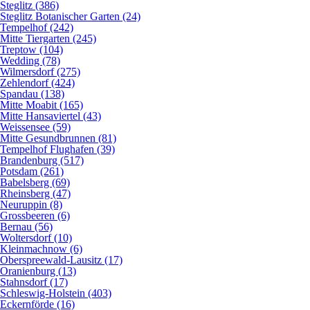
Steglitz (386)
Steglitz Botanischer Garten (24)
Tempelhof (242)
Mitte Tiergarten (245)
Treptow (104)
Wedding (78)
Wilmersdorf (275)
Zehlendorf (424)
Spandau (138)
Mitte Moabit (165)
Mitte Hansaviertel (43)
Weissensee (59)
Mitte Gesundbrunnen (81)
Tempelhof Flughafen (39)
Brandenburg (517)
Potsdam (261)
Babelsberg (69)
Rheinsberg (47)
Neuruppin (8)
Grossbeeren (6)
Bernau (56)
Woltersdorf (10)
Kleinmachnow (6)
Oberspreewald-Lausitz (17)
Oranienburg (13)
Stahnsdorf (17)
Schleswig-Holstein (403)
Eckernförde (16)