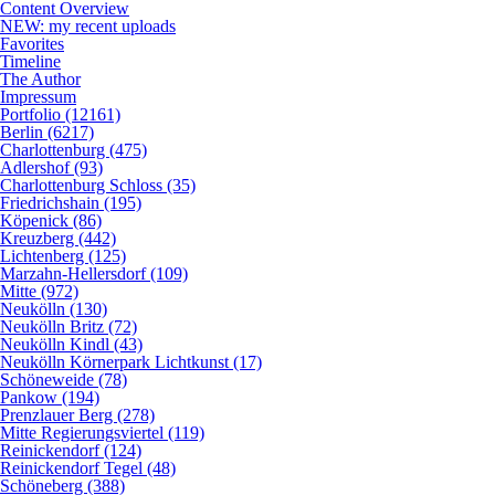
Content Overview
NEW: my recent uploads
Favorites
Timeline
The Author
Impressum
Portfolio (12161)
Berlin (6217)
Charlottenburg (475)
Adlershof (93)
Charlottenburg Schloss (35)
Friedrichshain (195)
Köpenick (86)
Kreuzberg (442)
Lichtenberg (125)
Marzahn-Hellersdorf (109)
Mitte (972)
Neukölln (130)
Neukölln Britz (72)
Neukölln Kindl (43)
Neukölln Körnerpark Lichtkunst (17)
Schöneweide (78)
Pankow (194)
Prenzlauer Berg (278)
Mitte Regierungsviertel (119)
Reinickendorf (124)
Reinickendorf Tegel (48)
Schöneberg (388)