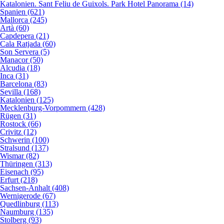
Katalonien. Sant Feliu de Guixols. Park Hotel Panorama (14)
Spanien (621)
Mallorca (245)
Artà (60)
Capdepera (21)
Cala Ratjada (60)
Son Servera (5)
Manacor (50)
Alcudia (18)
Inca (31)
Barcelona (83)
Sevilla (168)
Katalonien (125)
Mecklenburg-Vorpommern (428)
Rügen (31)
Rostock (66)
Crivitz (12)
Schwerin (100)
Stralsund (137)
Wismar (82)
Thüringen (313)
Eisenach (95)
Erfurt (218)
Sachsen-Anhalt (408)
Wernigerode (67)
Quedlinburg (113)
Naumburg (135)
Stolberg (93)