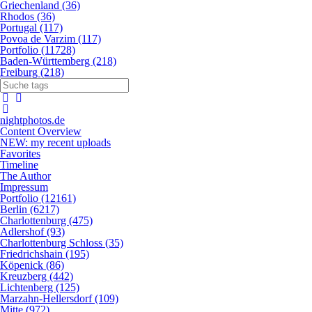
Griechenland (36)
Rhodos (36)
Portugal (117)
Povoa de Varzim (117)
Portfolio (11728)
Baden-Württemberg (218)
Freiburg (218)
nightphotos.de
Content Overview
NEW: my recent uploads
Favorites
Timeline
The Author
Impressum
Portfolio (12161)
Berlin (6217)
Charlottenburg (475)
Adlershof (93)
Charlottenburg Schloss (35)
Friedrichshain (195)
Köpenick (86)
Kreuzberg (442)
Lichtenberg (125)
Marzahn-Hellersdorf (109)
Mitte (972)