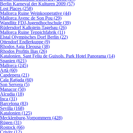
Berlin Karneval der Kulturen 2009 (57)
Lost Places (258)
Mallorca Ruine Weinkooperative (44)
Mallorca Avenc de Son Pou (29)
Wandlitz FDJ-Jugendhochschule (39)
Rüdersdorf Kalkstein-Tagebau (26)
Mallorca Ruine Teppichfabrik (11)
Elstal Olympisches Dorf Berlin (22)
Ottendorf Endlerkuppe (9)
Rhodos Agia Eleousa (38)
Rhodos Profitis Ilias (26)
Katalonien. Sant Feliu de Guixols. Park Hotel Panorama (14)
Spanien (621)
Mallorca (245)
Artà (60)
Capdepera (21)
Cala Ratjada (60)
Son Servera (5)
Manacor (50)
Alcudia (18)
Inca (31)
Barcelona (83)
Sevilla (168)
Katalonien (125)
Mecklenburg-Vorpommern (428)
Rügen (31)
Rostock (66)
Crivitz (12)