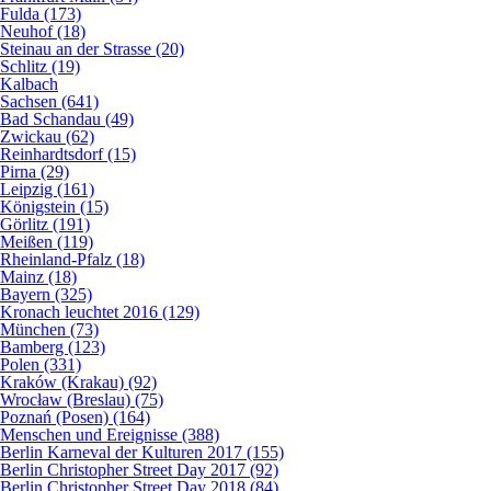
Fulda (173)
Neuhof (18)
Steinau an der Strasse (20)
Schlitz (19)
Kalbach
Sachsen (641)
Bad Schandau (49)
Zwickau (62)
Reinhardtsdorf (15)
Pirna (29)
Leipzig (161)
Königstein (15)
Görlitz (191)
Meißen (119)
Rheinland-Pfalz (18)
Mainz (18)
Bayern (325)
Kronach leuchtet 2016 (129)
München (73)
Bamberg (123)
Polen (331)
Kraków (Krakau) (92)
Wrocław (Breslau) (75)
Poznań (Posen) (164)
Menschen und Ereignisse (388)
Berlin Karneval der Kulturen 2017 (155)
Berlin Christopher Street Day 2017 (92)
Berlin Christopher Street Day 2018 (84)