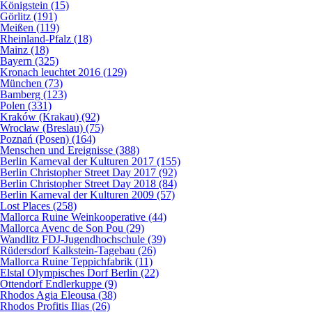
Königstein (15)
Görlitz (191)
Meißen (119)
Rheinland-Pfalz (18)
Mainz (18)
Bayern (325)
Kronach leuchtet 2016 (129)
München (73)
Bamberg (123)
Polen (331)
Kraków (Krakau) (92)
Wrocław (Breslau) (75)
Poznań (Posen) (164)
Menschen und Ereignisse (388)
Berlin Karneval der Kulturen 2017 (155)
Berlin Christopher Street Day 2017 (92)
Berlin Christopher Street Day 2018 (84)
Berlin Karneval der Kulturen 2009 (57)
Lost Places (258)
Mallorca Ruine Weinkooperative (44)
Mallorca Avenc de Son Pou (29)
Wandlitz FDJ-Jugendhochschule (39)
Rüdersdorf Kalkstein-Tagebau (26)
Mallorca Ruine Teppichfabrik (11)
Elstal Olympisches Dorf Berlin (22)
Ottendorf Endlerkuppe (9)
Rhodos Agia Eleousa (38)
Rhodos Profitis Ilias (26)