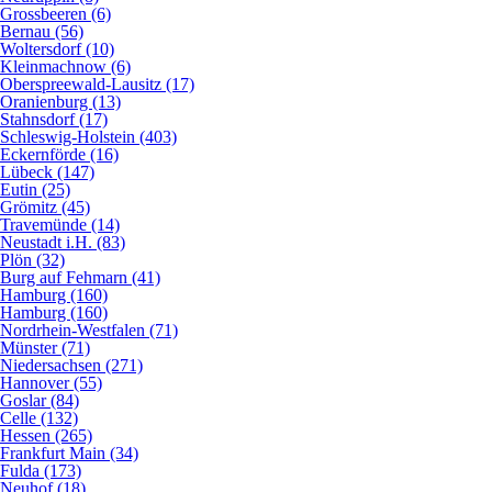
Grossbeeren (6)
Bernau (56)
Woltersdorf (10)
Kleinmachnow (6)
Oberspreewald-Lausitz (17)
Oranienburg (13)
Stahnsdorf (17)
Schleswig-Holstein (403)
Eckernförde (16)
Lübeck (147)
Eutin (25)
Grömitz (45)
Travemünde (14)
Neustadt i.H. (83)
Plön (32)
Burg auf Fehmarn (41)
Hamburg (160)
Hamburg (160)
Nordrhein-Westfalen (71)
Münster (71)
Niedersachsen (271)
Hannover (55)
Goslar (84)
Celle (132)
Hessen (265)
Frankfurt Main (34)
Fulda (173)
Neuhof (18)