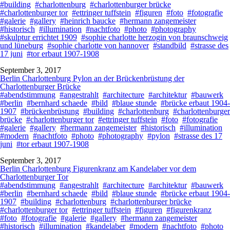
#building
#charlottenburg
#charlottenburger brücke
#charlottenburger tor
#ettringer tuffstein
#figuren
#foto
#fotografie
#galerie
#gallery
#heinrich baucke
#hermann zangemeister
#historisch
#illumination
#nachtfoto
#photo
#photography
#skulptur errichtet 1909
#sophie charlotte herzogin von braunschweig
und lüneburg
#sophie charlotte von hannover
#standbild
#strasse des
17 juni
#tor erbaut 1907-1908
September 3, 2017
Berlin Charlottenburg Pylon an der Brückenbrüstung der
Charlottenburger Brücke
#abendstimmung
#angestrahlt
#architecture
#architektur
#bauwerk
#berlin
#bernhard schaede
#bild
#blaue stunde
#brücke erbaut 1904-
1907
#brückenbrüstung
#building
#charlottenburg
#charlottenburger
brücke
#charlottenburger tor
#ettringer tuffstein
#foto
#fotografie
#galerie
#gallery
#hermann zangemeister
#historisch
#illumination
#modern
#nachtfoto
#photo
#photography
#pylon
#strasse des 17
juni
#tor erbaut 1907-1908
September 3, 2017
Berlin Charlottenburg Figurenkranz am Kandelaber vor dem
Charlottenburger Tor
#abendstimmung
#angestrahlt
#architecture
#architektur
#bauwerk
#berlin
#bernhard schaede
#bild
#blaue stunde
#brücke erbaut 1904-
1907
#building
#charlottenburg
#charlottenburger brücke
#charlottenburger tor
#ettringer tuffstein
#figuren
#figurenkranz
#foto
#fotografie
#galerie
#gallery
#hermann zangemeister
#historisch
#illumination
#kandelaber
#modern
#nachtfoto
#photo