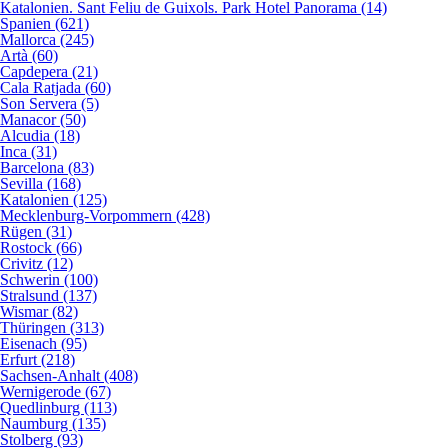
Katalonien. Sant Feliu de Guixols. Park Hotel Panorama (14)
Spanien (621)
Mallorca (245)
Artà (60)
Capdepera (21)
Cala Ratjada (60)
Son Servera (5)
Manacor (50)
Alcudia (18)
Inca (31)
Barcelona (83)
Sevilla (168)
Katalonien (125)
Mecklenburg-Vorpommern (428)
Rügen (31)
Rostock (66)
Crivitz (12)
Schwerin (100)
Stralsund (137)
Wismar (82)
Thüringen (313)
Eisenach (95)
Erfurt (218)
Sachsen-Anhalt (408)
Wernigerode (67)
Quedlinburg (113)
Naumburg (135)
Stolberg (93)