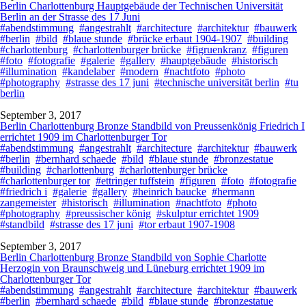
Berlin Charlottenburg Hauptgebäude der Technischen Universität
Berlin an der Strasse des 17 Juni
#abendstimmung
#angestrahlt
#architecture
#architektur
#bauwerk
#berlin
#bild
#blaue stunde
#brücke erbaut 1904-1907
#building
#charlottenburg
#charlottenburger brücke
#figruenkranz
#figuren
#foto
#fotografie
#galerie
#gallery
#hauptgebäude
#historisch
#illumination
#kandelaber
#modern
#nachtfoto
#photo
#photography
#strasse des 17 juni
#technische universität berlin
#tu
berlin
September 3, 2017
Berlin Charlottenburg Bronze Standbild von Preussenkönig Friedrich I
errichtet 1909 im Charlottenburger Tor
#abendstimmung
#angestrahlt
#architecture
#architektur
#bauwerk
#berlin
#bernhard schaede
#bild
#blaue stunde
#bronzestatue
#building
#charlottenburg
#charlottenburger brücke
#charlottenburger tor
#ettringer tuffstein
#figuren
#foto
#fotografie
#friedrich i
#galerie
#gallery
#heinrich baucke
#hermann
zangemeister
#historisch
#illumination
#nachtfoto
#photo
#photography
#preussischer könig
#skulptur errichtet 1909
#standbild
#strasse des 17 juni
#tor erbaut 1907-1908
September 3, 2017
Berlin Charlottenburg Bronze Standbild von Sophie Charlotte
Herzogin von Braunschweig und Lüneburg errichtet 1909 im
Charlottenburger Tor
#abendstimmung
#angestrahlt
#architecture
#architektur
#bauwerk
#berlin
#bernhard schaede
#bild
#blaue stunde
#bronzestatue