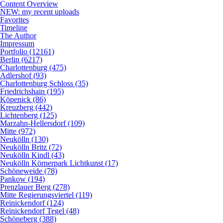
Content Overview
NEW: my recent uploads
Favorites
Timeline
The Author
Impressum
Portfolio (12161)
Berlin (6217)
Charlottenburg (475)
Adlershof (93)
Charlottenburg Schloss (35)
Friedrichshain (195)
Köpenick (86)
Kreuzberg (442)
Lichtenberg (125)
Marzahn-Hellersdorf (109)
Mitte (972)
Neukölln (130)
Neukölln Britz (72)
Neukölln Kindl (43)
Neukölln Körnerpark Lichtkunst (17)
Schöneweide (78)
Pankow (194)
Prenzlauer Berg (278)
Mitte Regierungsviertel (119)
Reinickendorf (124)
Reinickendorf Tegel (48)
Schöneberg (388)