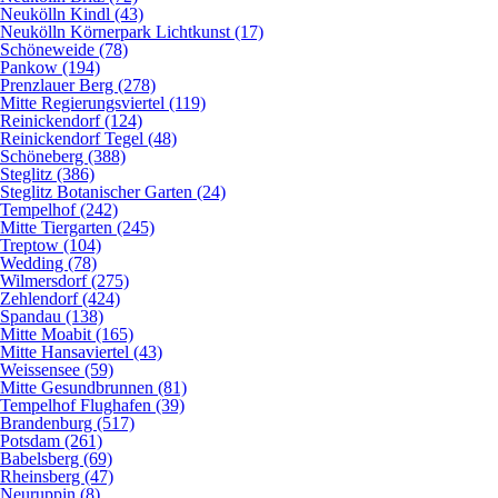
Neukölln Kindl (43)
Neukölln Körnerpark Lichtkunst (17)
Schöneweide (78)
Pankow (194)
Prenzlauer Berg (278)
Mitte Regierungsviertel (119)
Reinickendorf (124)
Reinickendorf Tegel (48)
Schöneberg (388)
Steglitz (386)
Steglitz Botanischer Garten (24)
Tempelhof (242)
Mitte Tiergarten (245)
Treptow (104)
Wedding (78)
Wilmersdorf (275)
Zehlendorf (424)
Spandau (138)
Mitte Moabit (165)
Mitte Hansaviertel (43)
Weissensee (59)
Mitte Gesundbrunnen (81)
Tempelhof Flughafen (39)
Brandenburg (517)
Potsdam (261)
Babelsberg (69)
Rheinsberg (47)
Neuruppin (8)