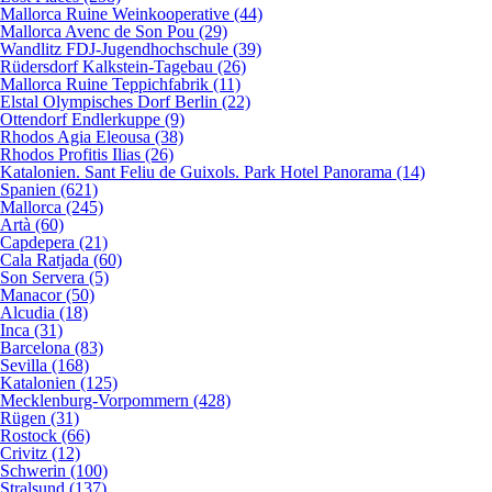
Mallorca Ruine Weinkooperative (44)
Mallorca Avenc de Son Pou (29)
Wandlitz FDJ-Jugendhochschule (39)
Rüdersdorf Kalkstein-Tagebau (26)
Mallorca Ruine Teppichfabrik (11)
Elstal Olympisches Dorf Berlin (22)
Ottendorf Endlerkuppe (9)
Rhodos Agia Eleousa (38)
Rhodos Profitis Ilias (26)
Katalonien. Sant Feliu de Guixols. Park Hotel Panorama (14)
Spanien (621)
Mallorca (245)
Artà (60)
Capdepera (21)
Cala Ratjada (60)
Son Servera (5)
Manacor (50)
Alcudia (18)
Inca (31)
Barcelona (83)
Sevilla (168)
Katalonien (125)
Mecklenburg-Vorpommern (428)
Rügen (31)
Rostock (66)
Crivitz (12)
Schwerin (100)
Stralsund (137)