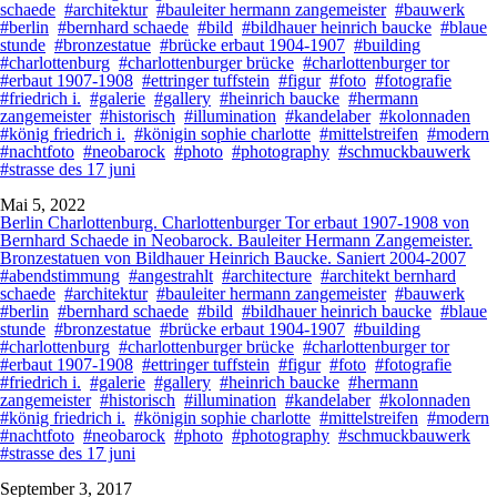
schaede
#architektur
#bauleiter hermann zangemeister
#bauwerk
#berlin
#bernhard schaede
#bild
#bildhauer heinrich baucke
#blaue
stunde
#bronzestatue
#brücke erbaut 1904-1907
#building
#charlottenburg
#charlottenburger brücke
#charlottenburger tor
#erbaut 1907-1908
#ettringer tuffstein
#figur
#foto
#fotografie
#friedrich i.
#galerie
#gallery
#heinrich baucke
#hermann
zangemeister
#historisch
#illumination
#kandelaber
#kolonnaden
#könig friedrich i.
#königin sophie charlotte
#mittelstreifen
#modern
#nachtfoto
#neobarock
#photo
#photography
#schmuckbauwerk
#strasse des 17 juni
Mai 5, 2022
Berlin Charlottenburg. Charlottenburger Tor erbaut 1907-1908 von
Bernhard Schaede in Neobarock. Bauleiter Hermann Zangemeister.
Bronzestatuen von Bildhauer Heinrich Baucke. Saniert 2004-2007
#abendstimmung
#angestrahlt
#architecture
#architekt bernhard
schaede
#architektur
#bauleiter hermann zangemeister
#bauwerk
#berlin
#bernhard schaede
#bild
#bildhauer heinrich baucke
#blaue
stunde
#bronzestatue
#brücke erbaut 1904-1907
#building
#charlottenburg
#charlottenburger brücke
#charlottenburger tor
#erbaut 1907-1908
#ettringer tuffstein
#figur
#foto
#fotografie
#friedrich i.
#galerie
#gallery
#heinrich baucke
#hermann
zangemeister
#historisch
#illumination
#kandelaber
#kolonnaden
#könig friedrich i.
#königin sophie charlotte
#mittelstreifen
#modern
#nachtfoto
#neobarock
#photo
#photography
#schmuckbauwerk
#strasse des 17 juni
September 3, 2017