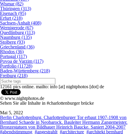
Wismar (82)
Thüringen (313)
Eisenach (95)
Erfurt (218)
Sachsen-Anhalt (408)
Wernigerode (67)
Quedlinburg (113)
Naumburg (135)
Stolberg (93)
Griechenland (36)
Rhodos (36)
Portugal (117)
Povoa de Varzim (117)
Portfolio (11728)
Baden-Württemberg (218)
Freiburg (218)
12161 pics online. mailto: info [at] nightphotos [dot] de
© www.nightphotos.de
Sehen Sie alle Inhalte in #charlottenburger brücke
Mai 5, 2022
Berlin Charlottenburg. Charlottenburger Tor erbaut 1907-1908 von
Bernhard Schaede in Neobarock. Bauleiter Hermann Zangemeister.
Bronzestatuen von Bildhauer Heinrich Baucke. Saniert 2004-2007
#abendstimmung
#angestrahlt
#architecture
#architekt bernhard