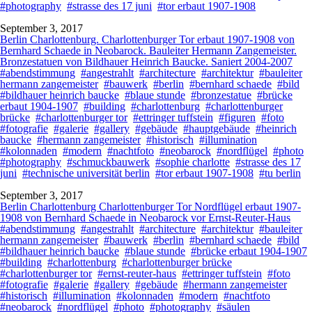
#photography
#strasse des 17 juni
#tor erbaut 1907-1908
September 3, 2017
Berlin Charlottenburg. Charlottenburger Tor erbaut 1907-1908 von
Bernhard Schaede in Neobarock. Bauleiter Hermann Zangemeister.
Bronzestatuen von Bildhauer Heinrich Baucke. Saniert 2004-2007
#abendstimmung
#angestrahlt
#architecture
#architektur
#bauleiter
hermann zangemeister
#bauwerk
#berlin
#bernhard schaede
#bild
#bildhauer heinrich baucke
#blaue stunde
#bronzestatue
#brücke
erbaut 1904-1907
#building
#charlottenburg
#charlottenburger
brücke
#charlottenburger tor
#ettringer tuffstein
#figuren
#foto
#fotografie
#galerie
#gallery
#gebäude
#hauptgebäude
#heinrich
baucke
#hermann zangemeister
#historisch
#illumination
#kolonnaden
#modern
#nachtfoto
#neobarock
#nordflügel
#photo
#photography
#schmuckbauwerk
#sophie charlotte
#strasse des 17
juni
#technische universität berlin
#tor erbaut 1907-1908
#tu berlin
September 3, 2017
Berlin Charlottenburg Charlottenburger Tor Nordflügel erbaut 1907-
1908 von Bernhard Schaede in Neobarock vor Ernst-Reuter-Haus
#abendstimmung
#angestrahlt
#architecture
#architektur
#bauleiter
hermann zangemeister
#bauwerk
#berlin
#bernhard schaede
#bild
#bildhauer heinrich baucke
#blaue stunde
#brücke erbaut 1904-1907
#building
#charlottenburg
#charlottenburger brücke
#charlottenburger tor
#ernst-reuter-haus
#ettringer tuffstein
#foto
#fotografie
#galerie
#gallery
#gebäude
#hermann zangemeister
#historisch
#illumination
#kolonnaden
#modern
#nachtfoto
#neobarock
#nordflügel
#photo
#photography
#säulen