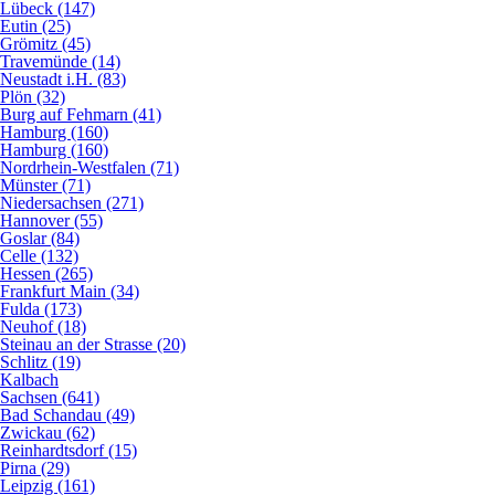
Lübeck (147)
Eutin (25)
Grömitz (45)
Travemünde (14)
Neustadt i.H. (83)
Plön (32)
Burg auf Fehmarn (41)
Hamburg (160)
Hamburg (160)
Nordrhein-Westfalen (71)
Münster (71)
Niedersachsen (271)
Hannover (55)
Goslar (84)
Celle (132)
Hessen (265)
Frankfurt Main (34)
Fulda (173)
Neuhof (18)
Steinau an der Strasse (20)
Schlitz (19)
Kalbach
Sachsen (641)
Bad Schandau (49)
Zwickau (62)
Reinhardtsdorf (15)
Pirna (29)
Leipzig (161)