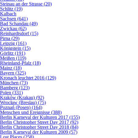
Steinau an der Strasse (20)
Schlitz (19)
Kalbach
Sachsen (641)
Bad Schandau (49)
Zwickau (62)
Reinhardtsdorf (15)
Pirna (29)
Leipzig (161)
Königstein (15)
Görlitz (191)
Meißen (119)
Rheinland-Pfalz (18)
Mainz (18)
Bayern (325)
Kronach leuchtet 2016 (129)
München (73)
Bamberg (123)
Polen (331)
Kraków (Krakau) (92)
Wrocław (Breslau) (75)
Poznań (Posen) (164)
Menschen und Ereignisse (388)
Berlin Karneval der Kulturen 2017 (155)
Berlin Christopher Street Day 2017 (92)
Berlin Christopher Street Day 2018 (84)
Berlin Karneval der Kulturen 2009 (57)
Lost Places (258)