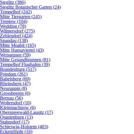
Steglitz (386)
Steglitz Botanischer Garten (24)
Tempelhof (242)
Mitte Tiergarten (245)
Treptow (104)
Wedding (78)
Wilmersdorf (275)
Zehlendorf (424)
Spandau (138)
Mitte Moabit (165)
Mitte Hansaviertel (43)
Weissensee (59)
Mitte Gesundbrunnen (81)
Tempelhof Flughafen (39)
Brandenburg (517)
Potsdam (261)
Babelsberg (69)
Rheinsberg (47)
Neuruppin (8)
Grossbeeren (6)
Bernau (56)
Woltersdorf (10)
Kleinmachnow (6)
Oberspreewald-Lausitz (17)
Oranienburg (13)
Stahnsdorf (17)
Schleswig-Holstein (403)
Eckernförde (16)