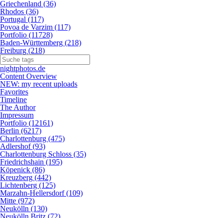
Griechenland (36)
Rhodos (36)
Portugal (117)
Povoa de Varzim (117)
Portfolio (11728)
Baden-Württemberg (218)
Freiburg (218)
nightphotos.de
Content Overview
NEW: my recent uploads
Favorites
Timeline
The Author
Impressum
Portfolio (12161)
Berlin (6217)
Charlottenburg (475)
Adlershof (93)
Charlottenburg Schloss (35)
Friedrichshain (195)
Köpenick (86)
Kreuzberg (442)
Lichtenberg (125)
Marzahn-Hellersdorf (109)
Mitte (972)
Neukölln (130)
Neukölln Britz (72)