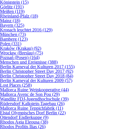
Königstein (15)
Görlitz (191)
Meißen (119)
Rheinland-Pfalz (18)
Mainz (18)
Bayern (325)
Kronach leuchtet 2016 (129)
München (73)
Bamberg (123)
Polen (331)
Kraków (Krakau) (92)
Wrocław (Breslau) (75)
Poznań (Posen) (164)
Menschen und Ereignisse (388)
Berlin Karneval der Kulturen 2017 (155)
Berlin Christopher Street Day 2017 (92)
Berlin Christopher Street Day 2018 (84)
Berlin Karneval der Kulturen 2009 (57)
Lost Places (258)
Mallorca Ruine Weinkooperative (44)
Mallorca Avenc de Son Pou (29)
Wandlitz FDJ-Jugendhochschule (39)
Rüdersdorf Kalkstein-Tagebau (26)
Mallorca Ruine Teppichfabrik (11)
Elstal Olympisches Dorf Berlin (22)
Ottendorf Endlerkuppe (9)
Rhodos Agia Eleousa (38)
Rhodos Profitis Ilias (26)