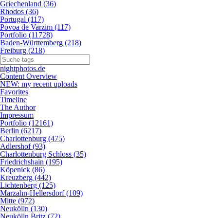
Griechenland (36)
Rhodos (36)
Portugal (117)
Povoa de Varzim (117)
Portfolio (11728)
Baden-Württemberg (218)
Freiburg (218)
nightphotos.de
Content Overview
NEW: my recent uploads
Favorites
Timeline
The Author
Impressum
Portfolio (12161)
Berlin (6217)
Charlottenburg (475)
Adlershof (93)
Charlottenburg Schloss (35)
Friedrichshain (195)
Köpenick (86)
Kreuzberg (442)
Lichtenberg (125)
Marzahn-Hellersdorf (109)
Mitte (972)
Neukölln (130)
Neukölln Britz (72)