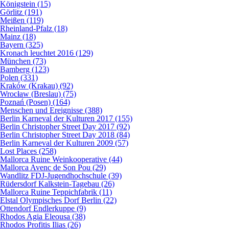
Königstein (15)
Görlitz (191)
Meißen (119)
Rheinland-Pfalz (18)
Mainz (18)
Bayern (325)
Kronach leuchtet 2016 (129)
München (73)
Bamberg (123)
Polen (331)
Kraków (Krakau) (92)
Wrocław (Breslau) (75)
Poznań (Posen) (164)
Menschen und Ereignisse (388)
Berlin Karneval der Kulturen 2017 (155)
Berlin Christopher Street Day 2017 (92)
Berlin Christopher Street Day 2018 (84)
Berlin Karneval der Kulturen 2009 (57)
Lost Places (258)
Mallorca Ruine Weinkooperative (44)
Mallorca Avenc de Son Pou (29)
Wandlitz FDJ-Jugendhochschule (39)
Rüdersdorf Kalkstein-Tagebau (26)
Mallorca Ruine Teppichfabrik (11)
Elstal Olympisches Dorf Berlin (22)
Ottendorf Endlerkuppe (9)
Rhodos Agia Eleousa (38)
Rhodos Profitis Ilias (26)