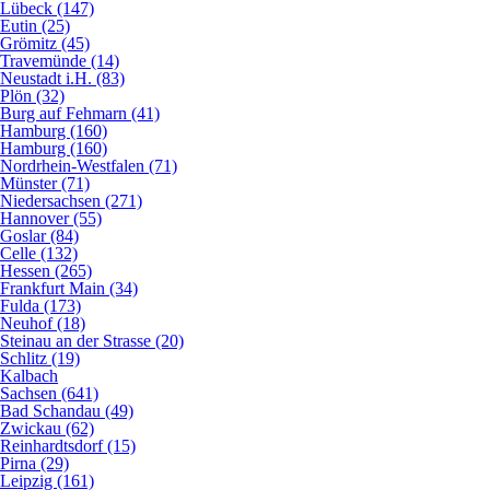
Lübeck (147)
Eutin (25)
Grömitz (45)
Travemünde (14)
Neustadt i.H. (83)
Plön (32)
Burg auf Fehmarn (41)
Hamburg (160)
Hamburg (160)
Nordrhein-Westfalen (71)
Münster (71)
Niedersachsen (271)
Hannover (55)
Goslar (84)
Celle (132)
Hessen (265)
Frankfurt Main (34)
Fulda (173)
Neuhof (18)
Steinau an der Strasse (20)
Schlitz (19)
Kalbach
Sachsen (641)
Bad Schandau (49)
Zwickau (62)
Reinhardtsdorf (15)
Pirna (29)
Leipzig (161)