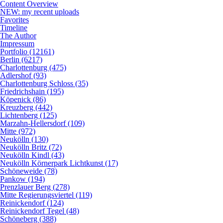
Content Overview
NEW: my recent uploads
Favorites
Timeline
The Author
Impressum
Portfolio (12161)
Berlin (6217)
Charlottenburg (475)
Adlershof (93)
Charlottenburg Schloss (35)
Friedrichshain (195)
Köpenick (86)
Kreuzberg (442)
Lichtenberg (125)
Marzahn-Hellersdorf (109)
Mitte (972)
Neukölln (130)
Neukölln Britz (72)
Neukölln Kindl (43)
Neukölln Körnerpark Lichtkunst (17)
Schöneweide (78)
Pankow (194)
Prenzlauer Berg (278)
Mitte Regierungsviertel (119)
Reinickendorf (124)
Reinickendorf Tegel (48)
Schöneberg (388)