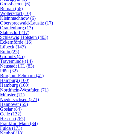
Grossbeeren (6)
Bernau (56)
Woltersdorf (10)
Kleinmachnow (6)
Oberspreewald-Lausitz (17)
Oranienburg (13)
Stahnsdorf (17)
Schleswig-Holstein (403)
Eckernförde (16)
Lübeck (147)
Eutin (25)
Grömitz (45)
Travemünde (14)
Neustadt i.H. (83)
Plön (32)
Burg auf Fehmarn (41)
Hamburg (160)
Hamburg (160)
Nordrhein-Westfalen (71)
Münster (71)
Niedersachsen (271)
Hannover (55)
Goslar (84)
Celle (132)
Hessen (265)
Frankfurt Main (34)
Fulda (173)
Neuhof (18)