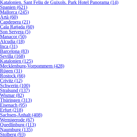
Katalonien. Sant Feliu de Guixols. Park Hotel Panorama (14)
Spanien (621)
Mallorca (245)
Artà (60)
Capdepera (21)
Cala Ratjada (60)
Son Servera (5)
Manacor (50)
Alcudia (18)
Inca (31)
Barcelona (83)
Sevilla (168)
Katalonien (125)
Mecklenburg-Vorpommern (428)
Rügen (31)
Rostock (66)
Crivitz (12)
Schwerin (100)
Stralsund (137)
Wismar (82)
Thüringen (313)
Eisenach (95)
Erfurt (218)
Sachsen-Anhalt (408)
Wernigerode (67)
Quedlinburg (113)
Naumburg (135)
Stolberg (93)