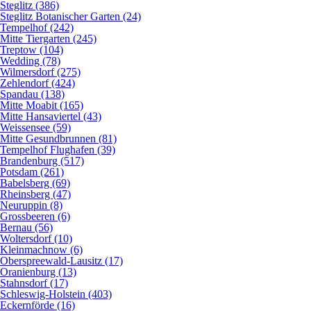
Steglitz (386)
Steglitz Botanischer Garten (24)
Tempelhof (242)
Mitte Tiergarten (245)
Treptow (104)
Wedding (78)
Wilmersdorf (275)
Zehlendorf (424)
Spandau (138)
Mitte Moabit (165)
Mitte Hansaviertel (43)
Weissensee (59)
Mitte Gesundbrunnen (81)
Tempelhof Flughafen (39)
Brandenburg (517)
Potsdam (261)
Babelsberg (69)
Rheinsberg (47)
Neuruppin (8)
Grossbeeren (6)
Bernau (56)
Woltersdorf (10)
Kleinmachnow (6)
Oberspreewald-Lausitz (17)
Oranienburg (13)
Stahnsdorf (17)
Schleswig-Holstein (403)
Eckernförde (16)