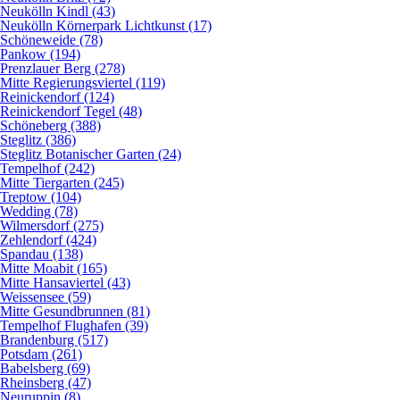
Neukölln Kindl (43)
Neukölln Körnerpark Lichtkunst (17)
Schöneweide (78)
Pankow (194)
Prenzlauer Berg (278)
Mitte Regierungsviertel (119)
Reinickendorf (124)
Reinickendorf Tegel (48)
Schöneberg (388)
Steglitz (386)
Steglitz Botanischer Garten (24)
Tempelhof (242)
Mitte Tiergarten (245)
Treptow (104)
Wedding (78)
Wilmersdorf (275)
Zehlendorf (424)
Spandau (138)
Mitte Moabit (165)
Mitte Hansaviertel (43)
Weissensee (59)
Mitte Gesundbrunnen (81)
Tempelhof Flughafen (39)
Brandenburg (517)
Potsdam (261)
Babelsberg (69)
Rheinsberg (47)
Neuruppin (8)