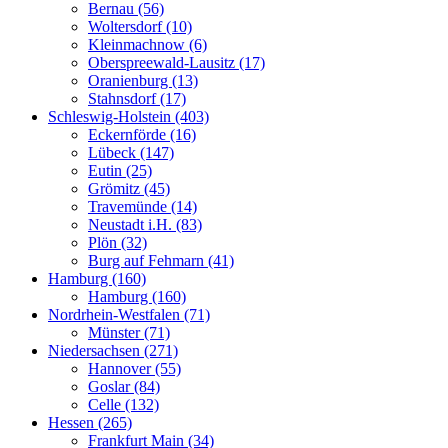
Bernau (56)
Woltersdorf (10)
Kleinmachnow (6)
Oberspreewald-Lausitz (17)
Oranienburg (13)
Stahnsdorf (17)
Schleswig-Holstein (403)
Eckernförde (16)
Lübeck (147)
Eutin (25)
Grömitz (45)
Travemünde (14)
Neustadt i.H. (83)
Plön (32)
Burg auf Fehmarn (41)
Hamburg (160)
Hamburg (160)
Nordrhein-Westfalen (71)
Münster (71)
Niedersachsen (271)
Hannover (55)
Goslar (84)
Celle (132)
Hessen (265)
Frankfurt Main (34)