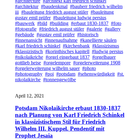
#architecture
#architekt karl friedrich schinkel
#architektur
#baudenkmal
#bauherr friedrich wilhelm
iii
#bauleitung friedrich august stüler
#bauleitung
gustav emil prüfer
#bauleitung ludwig persius
#bauwerk
#bild
#building
#erbaut 1830-1837
#foto
#fotografie
#friedrich august stüler
#galerie
#gallery
#gebäude
#gustav emil prüfer
#historisch
#innenansicht
#innenaufnahme
#kanellierte säulen
#karl friedrich schinkel
#kirchenbank
#klassizismus
#klassizistisch
#korinthisches kapitell
#ludwig persius
#nikolaikriche
#orgel eingebaut 1837
#orgelbauer
gottlieb heise
#orgelempore
#orgelerweiterung 1908
#orgelerweiterung wilhelm sauer
#photo
#photography
#poi
#potsdam
#sehenswürdigkeit
#st.
nikolaikirche
#tonnengewölbe
April 12, 2021
Potsdam Nikolaikirche erbaut 1830-1837
nach Planung von Karl Friedrich Schinkel
in klassizistischem Stil für Friedrich
Wilhelm III. Kuppel. Pendentif mit
Prophet Jesaia