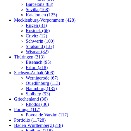
Barcelona (83)
Sevilla (168)
Katalonien (125)
Mecklenburg-Vorpommern (428)
Rügen (31)
Rostock (66)
Crivitz (12)
Schwerin (100)
Stralsund (137)
Wismar (82)
Thüringen (313)
Eisenach (95)
Erfurt (218)
Sachsen-Anhalt (408)
Wernigerode (67)
Quedlinburg (113)
Naumburg (135)
Stolberg (93)
Griechenland (36)
Rhodos (36)
Portugal (117)
Povoa de Varzim (117)
Portfolio (11728)
Baden-Württemberg (218)
Freiburg (218)