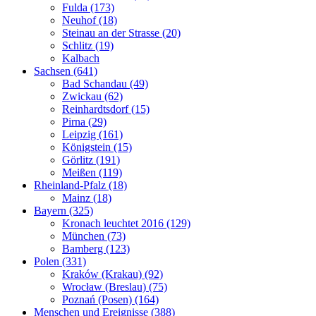
Fulda (173)
Neuhof (18)
Steinau an der Strasse (20)
Schlitz (19)
Kalbach
Sachsen (641)
Bad Schandau (49)
Zwickau (62)
Reinhardtsdorf (15)
Pirna (29)
Leipzig (161)
Königstein (15)
Görlitz (191)
Meißen (119)
Rheinland-Pfalz (18)
Mainz (18)
Bayern (325)
Kronach leuchtet 2016 (129)
München (73)
Bamberg (123)
Polen (331)
Kraków (Krakau) (92)
Wrocław (Breslau) (75)
Poznań (Posen) (164)
Menschen und Ereignisse (388)