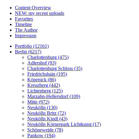
Content Overview
NEW: my recent uploads
Favorites
Timeline
The Author
Impressum
Portfolio (12161)
Berlin (6217)
Charlottenburg (475)
Adlershof (93)
Charlottenburg Schloss (35)
Friedrichshain (195)
Köpenick (86)
Kreuzberg (442)
Lichtenberg (125)
Marzahn-Hellersdorf (109)
Mitte (972)
Neukölln (130)
Neukölln Britz (72)
Neukölln Kindl (43)
Neukölln Körnerpark Lichtkunst (17)
Schöneweide (78)
Pankow (194)