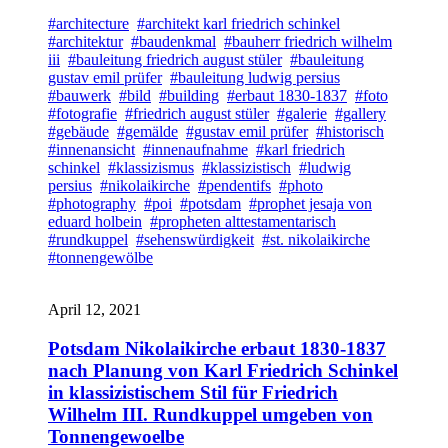
#architecture
#architekt karl friedrich schinkel
#architektur
#baudenkmal
#bauherr friedrich wilhelm
iii
#bauleitung friedrich august stüler
#bauleitung
gustav emil prüfer
#bauleitung ludwig persius
#bauwerk
#bild
#building
#erbaut 1830-1837
#foto
#fotografie
#friedrich august stüler
#galerie
#gallery
#gebäude
#gemälde
#gustav emil prüfer
#historisch
#innenansicht
#innenaufnahme
#karl friedrich
schinkel
#klassizismus
#klassizistisch
#ludwig
persius
#nikolaikirche
#pendentifs
#photo
#photography
#poi
#potsdam
#prophet jesaja von
eduard holbein
#propheten alttestamentarisch
#rundkuppel
#sehenswürdigkeit
#st. nikolaikirche
#tonnengewölbe
April 12, 2021
Potsdam Nikolaikirche erbaut 1830-1837
nach Planung von Karl Friedrich Schinkel
in klassizistischem Stil für Friedrich
Wilhelm III. Rundkuppel umgeben von
Tonnengewoelbe