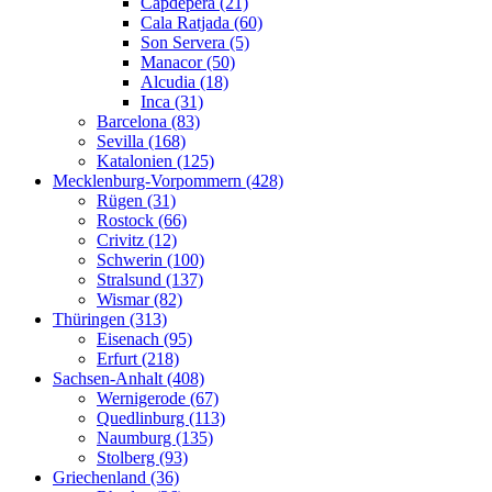
Capdepera (21)
Cala Ratjada (60)
Son Servera (5)
Manacor (50)
Alcudia (18)
Inca (31)
Barcelona (83)
Sevilla (168)
Katalonien (125)
Mecklenburg-Vorpommern (428)
Rügen (31)
Rostock (66)
Crivitz (12)
Schwerin (100)
Stralsund (137)
Wismar (82)
Thüringen (313)
Eisenach (95)
Erfurt (218)
Sachsen-Anhalt (408)
Wernigerode (67)
Quedlinburg (113)
Naumburg (135)
Stolberg (93)
Griechenland (36)