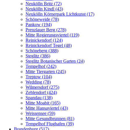
Neukölln Britz (72)
Neukölln Kindl (43)
Neukölln Körnerpark Lichtkunst (17)
Schöneweide (78)
Pankow (194)
Prenzlauer Berg (278)
Mitte Regierungsviertel (119)
Reinickendorf (124)
Reinickendorf Tegel (48)
Schöneberg (388)
Steglitz (386)
Steglitz Botanischer Garten (24)
Tempelhof (242)
Mitte Tiergarten (245)
Treptow (104)
Wedding (78)
Wilmersdorf (275)
Zehlendorf (424)
Spandau (138)
Mitte Moabit (165)
Mitte Hansaviertel (43)
Weissensee (59)
Mitte Gesundbrunnen (81)
Tempelhof Flughafen (39)
Brandenburg (517)