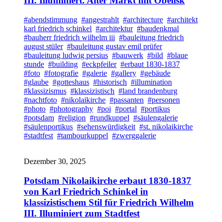
III. Illuminiert. Alter Markt mit Obelisk
#abendstimmung
#angestrahlt
#architecture
#architekt
karl friedrich schinkel
#architektur
#baudenkmal
#bauherr friedrich wilhelm iii
#bauleitung friedrich
august stüler
#bauleitung gustav emil prüfer
#bauleitung ludwig persius
#bauwerk
#bild
#blaue
stunde
#building
#eckpfeiler
#erbaut 1830-1837
#foto
#fotografie
#galerie
#gallery
#gebäude
#glaube
#gotteshaus
#historisch
#illumination
#klassizismus
#klassizistisch
#land brandenburg
#nachtfoto
#nikolaikirche
#passanten
#personen
#photo
#photography
#poi
#portal
#portikus
#potsdam
#religion
#rundkuppel
#säulengalerie
#säulenportikus
#sehenswürdigkeit
#st. nikolaikirche
#stadtfest
#tambourkuppel
#zwerggalerie
Dezember 30, 2025
Potsdam Nikolaikirche erbaut 1830-1837
von Karl Friedrich Schinkel in
klassizistischem Stil für Friedrich Wilhelm
III. Illuminiert zum Stadtfest