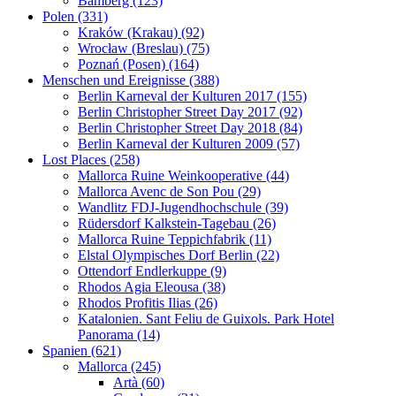
Bamberg (123)
Polen (331)
Kraków (Krakau) (92)
Wrocław (Breslau) (75)
Poznań (Posen) (164)
Menschen und Ereignisse (388)
Berlin Karneval der Kulturen 2017 (155)
Berlin Christopher Street Day 2017 (92)
Berlin Christopher Street Day 2018 (84)
Berlin Karneval der Kulturen 2009 (57)
Lost Places (258)
Mallorca Ruine Weinkooperative (44)
Mallorca Avenc de Son Pou (29)
Wandlitz FDJ-Jugendhochschule (39)
Rüdersdorf Kalkstein-Tagebau (26)
Mallorca Ruine Teppichfabrik (11)
Elstal Olympisches Dorf Berlin (22)
Ottendorf Endlerkuppe (9)
Rhodos Agia Eleousa (38)
Rhodos Profitis Ilias (26)
Katalonien. Sant Feliu de Guixols. Park Hotel
Panorama (14)
Spanien (621)
Mallorca (245)
Artà (60)