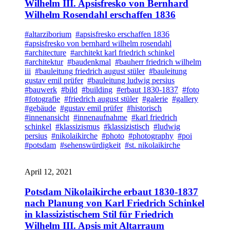
Wilhelm III. Apsisfresko von Bernhard
Wilhelm Rosendahl erschaffen 1836
#altarziborium
#apsisfresko erschaffen 1836
#apsisfresko von bernhard wilhelm rosendahl
#architecture
#architekt karl friedrich schinkel
#architektur
#baudenkmal
#bauherr friedrich wilhelm
iii
#bauleitung friedrich august stüler
#bauleitung
gustav emil prüfer
#bauleitung ludwig persius
#bauwerk
#bild
#building
#erbaut 1830-1837
#foto
#fotografie
#friedrich august stüler
#galerie
#gallery
#gebäude
#gustav emil prüfer
#historisch
#innenansicht
#innenaufnahme
#karl friedrich
schinkel
#klassizismus
#klassizistisch
#ludwig
persius
#nikolaikirche
#photo
#photography
#poi
#potsdam
#sehenswürdigkeit
#st. nikolaikirche
April 12, 2021
Potsdam Nikolaikirche erbaut 1830-1837
nach Planung von Karl Friedrich Schinkel
in klassizistischem Stil für Friedrich
Wilhelm III. Apsis mit Altarraum