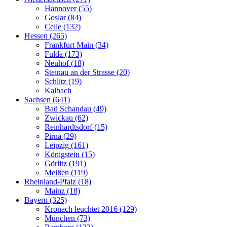
Hannover (55)
Goslar (84)
Celle (132)
Hessen (265)
Frankfurt Main (34)
Fulda (173)
Neuhof (18)
Steinau an der Strasse (20)
Schlitz (19)
Kalbach
Sachsen (641)
Bad Schandau (49)
Zwickau (62)
Reinhardtsdorf (15)
Pirna (29)
Leipzig (161)
Königstein (15)
Görlitz (191)
Meißen (119)
Rheinland-Pfalz (18)
Mainz (18)
Bayern (325)
Kronach leuchtet 2016 (129)
München (73)