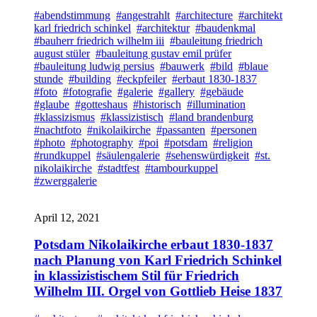
#abendstimmung
#angestrahlt
#architecture
#architekt
karl friedrich schinkel
#architektur
#baudenkmal
#bauherr friedrich wilhelm iii
#bauleitung friedrich
august stüler
#bauleitung gustav emil prüfer
#bauleitung ludwig persius
#bauwerk
#bild
#blaue
stunde
#building
#eckpfeiler
#erbaut 1830-1837
#foto
#fotografie
#galerie
#gallery
#gebäude
#glaube
#gotteshaus
#historisch
#illumination
#klassizismus
#klassizistisch
#land brandenburg
#nachtfoto
#nikolaikirche
#passanten
#personen
#photo
#photography
#poi
#potsdam
#religion
#rundkuppel
#säulengalerie
#sehenswürdigkeit
#st.
nikolaikirche
#stadtfest
#tambourkuppel
#zwerggalerie
April 12, 2021
Potsdam Nikolaikirche erbaut 1830-1837
nach Planung von Karl Friedrich Schinkel
in klassizistischem Stil für Friedrich
Wilhelm III. Orgel von Gottlieb Heise 1837