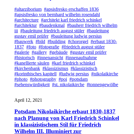
#altarziborium
#apsisfresko erschaffen 1836
#apsisfresko von bernhard wilhelm rosendahl
#architecture
#architekt karl friedrich schinkel
#architektur
#baudenkmal
#bauherr friedrich wilhelm
iii
#bauleitung friedrich august stüler
#bauleitung
gustav emil prüfer
#bauleitung ludwig persius
#bauwerk
#bild
#building
#chororgel
#erbaut 1830-
1837
#foto
#fotografie
#friedrich august stüler
#galerie
#gallery
#gebäude
#gustav emil prüfer
#historisch
#innenansicht
#innenaufnahme
#kanellierte säulen
#karl friedrich schinkel
#kirchenbank
#klassizismus
#klassizistisch
#korinthisches kapitell
#ludwig persius
#nikolaikirche
#photo
#photography
#poi
#potsdam
#sehenswürdigkeit
#st. nikolaikirche
#tonnengewölbe
April 12, 2021
Potsdam Nikolaikirche erbaut 1830-1837
nach Planung von Karl Friedrich Schinkel
in klassizistischem Stil für Friedrich
Wilhelm III. Illuminiert zur