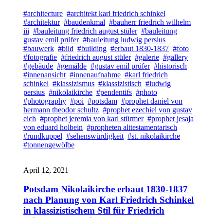
#architecture
#architekt karl friedrich schinkel
#architektur
#baudenkmal
#bauherr friedrich wilhelm
iii
#bauleitung friedrich august stüler
#bauleitung
gustav emil prüfer
#bauleitung ludwig persius
#bauwerk
#bild
#building
#erbaut 1830-1837
#foto
#fotografie
#friedrich august stüler
#galerie
#gallery
#gebäude
#gemälde
#gustav emil prüfer
#historisch
#innenansicht
#innenaufnahme
#karl friedrich
schinkel
#klassizismus
#klassizistisch
#ludwig
persius
#nikolaikirche
#pendentifs
#photo
#photography
#poi
#potsdam
#prophet daniel von
hermann theodor schultz
#prophet ezechiel von gustav
eich
#prophet jeremia von karl stürmer
#prophet jesaja
von eduard holbein
#propheten alttestamentarisch
#rundkuppel
#sehenswürdigkeit
#st. nikolaikirche
#tonnengewölbe
April 12, 2021
Potsdam Nikolaikirche erbaut 1830-1837
nach Planung von Karl Friedrich Schinkel
in klassizistischem Stil für Friedrich