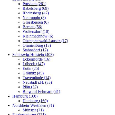
Potsdam (261)
Babelsberg (69)
Rheinsberg (47)
Neuruppin (8)
Grossbeeren (6)
Bernau (56)
Woltersdorf (10)
Kleinmachnow (6)
Oberspreewald-Lausitz (17)
Oranienburg (13)
Stahnsdorf (17)
Schleswig-Holstein (403)
Eckernförde (16)
Lübeck (147)
Eutin (25)
Grömitz (45)
Travemünde (14)
Neustadt i.H. (83)
Plön (32)
Burg auf Fehmarn (41)
Hamburg (160)
Hamburg (160)
Nordrhein-Westfalen (71)
Münster (71)
Niedersachsen (271)