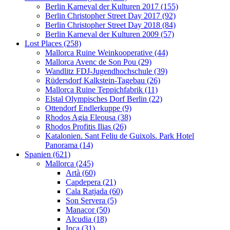
Berlin Karneval der Kulturen 2017 (155)
Berlin Christopher Street Day 2017 (92)
Berlin Christopher Street Day 2018 (84)
Berlin Karneval der Kulturen 2009 (57)
Lost Places (258)
Mallorca Ruine Weinkooperative (44)
Mallorca Avenc de Son Pou (29)
Wandlitz FDJ-Jugendhochschule (39)
Rüdersdorf Kalkstein-Tagebau (26)
Mallorca Ruine Teppichfabrik (11)
Elstal Olympisches Dorf Berlin (22)
Ottendorf Endlerkuppe (9)
Rhodos Agia Eleousa (38)
Rhodos Profitis Ilias (26)
Katalonien. Sant Feliu de Guixols. Park Hotel
Panorama (14)
Spanien (621)
Mallorca (245)
Artà (60)
Capdepera (21)
Cala Ratjada (60)
Son Servera (5)
Manacor (50)
Alcudia (18)
Inca (31)