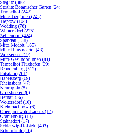
Steglitz (386)
Steglitz Botanischer Garten (24)
Tempelhof (242)
Mitte Tiergarten (245)
Treptow (104)
Wedding (78)
Wilmersdorf (275)
Zehlendorf (424)
Spandau (138)
Mitte Moabit (165)
Mitte Hansaviertel (43)
Weissensee (59)
Mitte Gesundbrunnen (81)
Tempelhof Flughafen (39)
Brandenburg (517)
Potsdam (261)
Babelsberg (69)
Rheinsberg (47)
Neuruppin (8)
Grossbeeren (6)
Bernau (56)
Woltersdorf (10)
Kleinmachnow (6)
Oberspreewald-Lausitz (17)
Oranienburg (13)
Stahnsdorf (17)
Schleswig-Holstein (403)
Eckernförde (16)