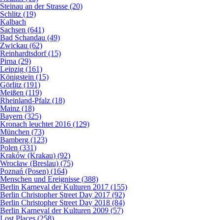
Steinau an der Strasse (20)
Schlitz (19)
Kalbach
Sachsen (641)
Bad Schandau (49)
Zwickau (62)
Reinhardtsdorf (15)
Pirna (29)
Leipzig (161)
Königstein (15)
Görlitz (191)
Meißen (119)
Rheinland-Pfalz (18)
Mainz (18)
Bayern (325)
Kronach leuchtet 2016 (129)
München (73)
Bamberg (123)
Polen (331)
Kraków (Krakau) (92)
Wrocław (Breslau) (75)
Poznań (Posen) (164)
Menschen und Ereignisse (388)
Berlin Karneval der Kulturen 2017 (155)
Berlin Christopher Street Day 2017 (92)
Berlin Christopher Street Day 2018 (84)
Berlin Karneval der Kulturen 2009 (57)
Lost Places (258)