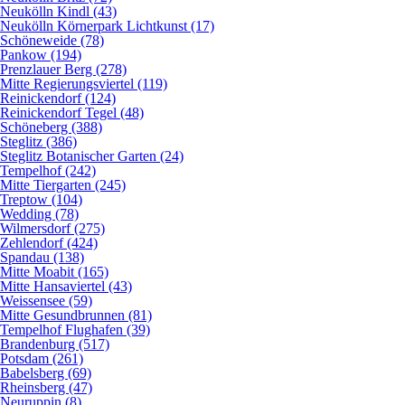
Neukölln Kindl (43)
Neukölln Körnerpark Lichtkunst (17)
Schöneweide (78)
Pankow (194)
Prenzlauer Berg (278)
Mitte Regierungsviertel (119)
Reinickendorf (124)
Reinickendorf Tegel (48)
Schöneberg (388)
Steglitz (386)
Steglitz Botanischer Garten (24)
Tempelhof (242)
Mitte Tiergarten (245)
Treptow (104)
Wedding (78)
Wilmersdorf (275)
Zehlendorf (424)
Spandau (138)
Mitte Moabit (165)
Mitte Hansaviertel (43)
Weissensee (59)
Mitte Gesundbrunnen (81)
Tempelhof Flughafen (39)
Brandenburg (517)
Potsdam (261)
Babelsberg (69)
Rheinsberg (47)
Neuruppin (8)