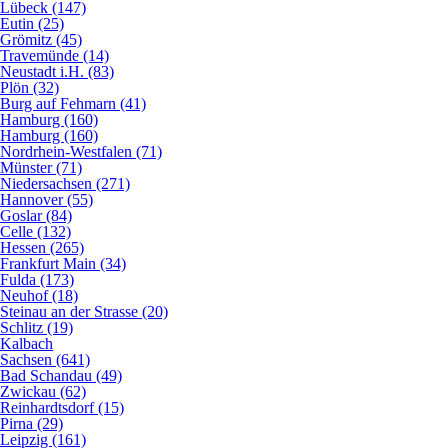
Lübeck (147)
Eutin (25)
Grömitz (45)
Travemünde (14)
Neustadt i.H. (83)
Plön (32)
Burg auf Fehmarn (41)
Hamburg (160)
Hamburg (160)
Nordrhein-Westfalen (71)
Münster (71)
Niedersachsen (271)
Hannover (55)
Goslar (84)
Celle (132)
Hessen (265)
Frankfurt Main (34)
Fulda (173)
Neuhof (18)
Steinau an der Strasse (20)
Schlitz (19)
Kalbach
Sachsen (641)
Bad Schandau (49)
Zwickau (62)
Reinhardtsdorf (15)
Pirna (29)
Leipzig (161)