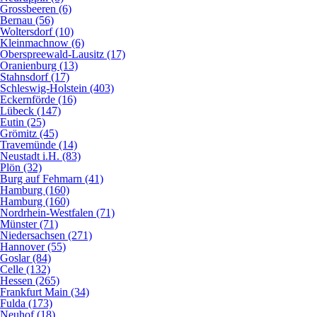
Grossbeeren (6)
Bernau (56)
Woltersdorf (10)
Kleinmachnow (6)
Oberspreewald-Lausitz (17)
Oranienburg (13)
Stahnsdorf (17)
Schleswig-Holstein (403)
Eckernförde (16)
Lübeck (147)
Eutin (25)
Grömitz (45)
Travemünde (14)
Neustadt i.H. (83)
Plön (32)
Burg auf Fehmarn (41)
Hamburg (160)
Hamburg (160)
Nordrhein-Westfalen (71)
Münster (71)
Niedersachsen (271)
Hannover (55)
Goslar (84)
Celle (132)
Hessen (265)
Frankfurt Main (34)
Fulda (173)
Neuhof (18)