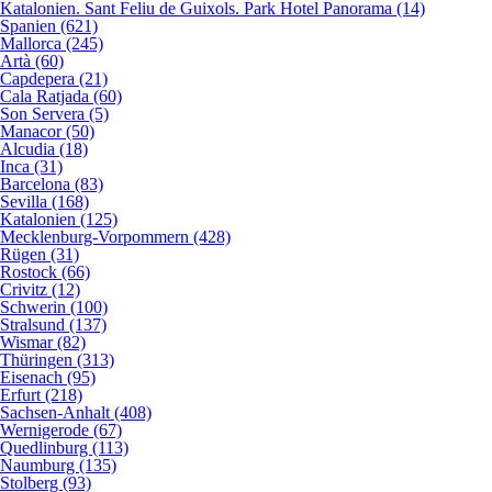
Katalonien. Sant Feliu de Guixols. Park Hotel Panorama (14)
Spanien (621)
Mallorca (245)
Artà (60)
Capdepera (21)
Cala Ratjada (60)
Son Servera (5)
Manacor (50)
Alcudia (18)
Inca (31)
Barcelona (83)
Sevilla (168)
Katalonien (125)
Mecklenburg-Vorpommern (428)
Rügen (31)
Rostock (66)
Crivitz (12)
Schwerin (100)
Stralsund (137)
Wismar (82)
Thüringen (313)
Eisenach (95)
Erfurt (218)
Sachsen-Anhalt (408)
Wernigerode (67)
Quedlinburg (113)
Naumburg (135)
Stolberg (93)