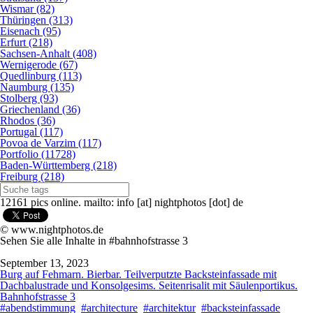
Wismar (82)
Thüringen (313)
Eisenach (95)
Erfurt (218)
Sachsen-Anhalt (408)
Wernigerode (67)
Quedlinburg (113)
Naumburg (135)
Stolberg (93)
Griechenland (36)
Rhodos (36)
Portugal (117)
Povoa de Varzim (117)
Portfolio (11728)
Baden-Württemberg (218)
Freiburg (218)
12161 pics online. mailto: info [at] nightphotos [dot] de
© www.nightphotos.de
Sehen Sie alle Inhalte in #bahnhofstrasse 3
September 13, 2023
Burg auf Fehmarn. Bierbar. Teilverputzte Backsteinfassade mit
Dachbalustrade und Konsolgesims. Seitenrisalit mit Säulenportikus.
Bahnhofstrasse 3
#abendstimmung
#architecture
#architektur
#backsteinfassade