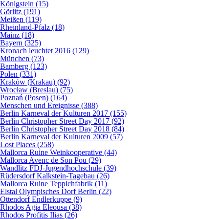
Königstein (15)
Görlitz (191)
Meißen (119)
Rheinland-Pfalz (18)
Mainz (18)
Bayern (325)
Kronach leuchtet 2016 (129)
München (73)
Bamberg (123)
Polen (331)
Kraków (Krakau) (92)
Wrocław (Breslau) (75)
Poznań (Posen) (164)
Menschen und Ereignisse (388)
Berlin Karneval der Kulturen 2017 (155)
Berlin Christopher Street Day 2017 (92)
Berlin Christopher Street Day 2018 (84)
Berlin Karneval der Kulturen 2009 (57)
Lost Places (258)
Mallorca Ruine Weinkooperative (44)
Mallorca Avenc de Son Pou (29)
Wandlitz FDJ-Jugendhochschule (39)
Rüdersdorf Kalkstein-Tagebau (26)
Mallorca Ruine Teppichfabrik (11)
Elstal Olympisches Dorf Berlin (22)
Ottendorf Endlerkuppe (9)
Rhodos Agia Eleousa (38)
Rhodos Profitis Ilias (26)