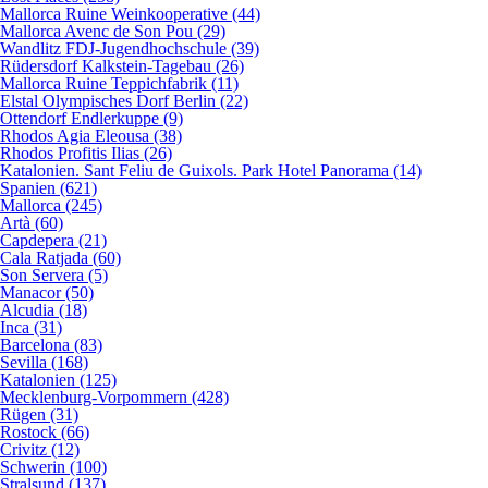
Mallorca Ruine Weinkooperative (44)
Mallorca Avenc de Son Pou (29)
Wandlitz FDJ-Jugendhochschule (39)
Rüdersdorf Kalkstein-Tagebau (26)
Mallorca Ruine Teppichfabrik (11)
Elstal Olympisches Dorf Berlin (22)
Ottendorf Endlerkuppe (9)
Rhodos Agia Eleousa (38)
Rhodos Profitis Ilias (26)
Katalonien. Sant Feliu de Guixols. Park Hotel Panorama (14)
Spanien (621)
Mallorca (245)
Artà (60)
Capdepera (21)
Cala Ratjada (60)
Son Servera (5)
Manacor (50)
Alcudia (18)
Inca (31)
Barcelona (83)
Sevilla (168)
Katalonien (125)
Mecklenburg-Vorpommern (428)
Rügen (31)
Rostock (66)
Crivitz (12)
Schwerin (100)
Stralsund (137)