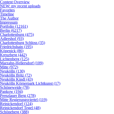
Content Overview
NEW: my recent uploads
Favorites
Timeline
The Author
Impressum
Portfolio (12161)
Berlin (6217)
Charlottenburg (475)
Adlershof (93)
Charlottenburg Schloss (35)
Friedrichshain (195)
Köpenick (86)
Kreuzberg (442)
Lichtenberg (125)
Marzahn-Hellersdorf (109)
Mitte (972)
Neukölln (130)
Neukölln Britz (72)
Neukölln Kindl (43)
Neukölln Körnerpark Lichtkunst (17)
Schöneweide (78)
Pankow (194)
Prenzlauer Berg (278)
Mitte Regierungsviertel (119)
Reinickendorf (124)
Reinickendorf Tegel (48)
Schöneberg (388)