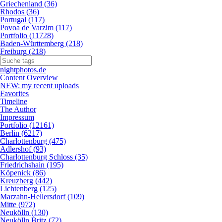
Griechenland (36)
Rhodos (36)
Portugal (117)
Povoa de Varzim (117)
Portfolio (11728)
Baden-Württemberg (218)
Freiburg (218)
nightphotos.de
Content Overview
NEW: my recent uploads
Favorites
Timeline
The Author
Impressum
Portfolio (12161)
Berlin (6217)
Charlottenburg (475)
Adlershof (93)
Charlottenburg Schloss (35)
Friedrichshain (195)
Köpenick (86)
Kreuzberg (442)
Lichtenberg (125)
Marzahn-Hellersdorf (109)
Mitte (972)
Neukölln (130)
Neukölln Britz (72)